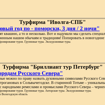
Турфирма "Иволга-СПБ"
ый год по - поморски, 3 дня / 2 ночи"
т квашню, а то и несколько. Вот и надумали мы сделать специа
старинным нашим обычаям и традициям! Попировать в новогодни
бронирование туров. Групповые туры. Экскурсионные туры.
Турфирма "Бриллиант тур Петербург"
родам Русского Севера"
рые можно по праву назвать духовными символами Русского Сев
трогановых в Сольвычегодске. В старинной Тотьме – уникальные
с народными ремеслами и промыслами Русского Севера – чернен
ронирование туров. Групповые туры. Авторские туры. Экскурсионные туры.
 в Вологодскую область