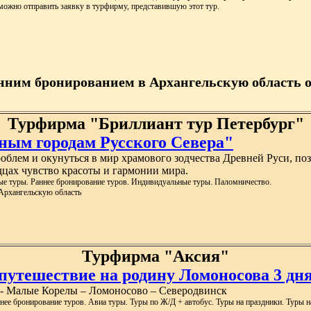
можно отправить заявку в турфирму, представившую этот тур.
нним бронированием в Архангельскую область о
Турфирма "Бриллиант тур Петербург"
ным городам Русского Севера"
блем и окунуться в мир храмового зодчества Древней Руси, поз
дцах чувство красоты и гармонии мира.
е туры. Раннее бронирование туров. Индивидуальные туры. Паломничество.
 Архангельскую область
Турфирма "Аксия"
утешествие на родину Ломоносова 3 дня 0
 - Малые Корелы – Ломоносово – Северодвинск
ее бронирование туров. Авиа туры. Туры по Ж/Д + автобус. Туры на праздники. Туры н