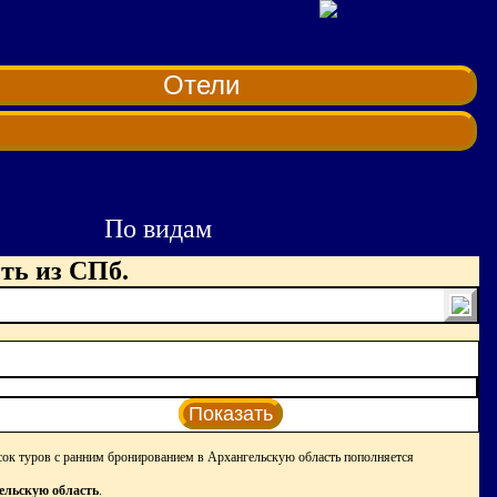
Отели
По видам
ть из СПб.
Показать
сок туров с ранним бронированием в Архангельскую область пополняется
ельскую область
.