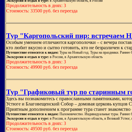
Экскурсии и отдых в туре:
в Архангельскую область, в России
Продолжительность в днях: 3
Стоимость: 33500 руб. без переезда
Тур "Каргопольский пир: встречаем Нов
Особым умением отличаются каргополочки – с вечера поставя
кто любит вкусно и сытно готовить, кто не безразличен к 
Путешествие относится к видам:
Туры на Новый год. Туры на праздники. Раннее 
Экскурсии и отдых в туре:
в России, в Архангельскую область
Продолжительность в днях: 3
Стоимость: 49900 руб. без переезда
Тур "Графиковый тур по старинным го
Здесь вы познакомитесь с православными памятниками, кото
Устюге и Благовещенский Собор – домовая церковь купцов С
Приятным дополнением к программе тура станет знакомство 
Путешествие относится к видам:
Паломничество. Индивидуальные туры. Раннее б
Экскурсии и отдых в туре:
в России, в Архангельскую область, в Великий Устюг,
Продолжительность в днях: 3
Стоимость: 49500 руб. без переезда