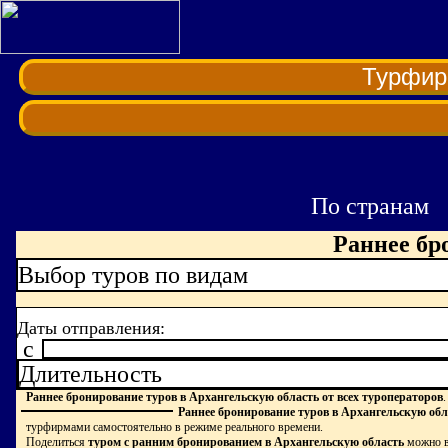
Турфи
По странам
Раннее бр
Выбор туров по видам
Даты отправления:
c
Длительность
Раннее бронирование туров в Архангельскую область от всех туроператоров
.
Раннее бронирование туров в Архангельскую обл
турфирмами самостоятельно в режиме реального времени.
Поделиться
туром с ранним бронированием в Архангельскую область
можно в