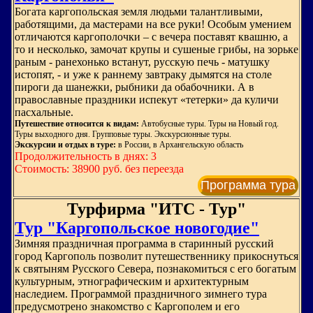
Богата каргопольская земля людьми талантливыми,
работящими, да мастерами на все руки! Особым умением
отличаются каргополочки – с вечера поставят квашню, а
то и несколько, замочат крупы и сушеные грибы, на зорьке
раным - ранехонько встанут, русскую печь - матушку
истопят, - и уже к раннему завтраку дымятся на столе
пироги да шанежки, рыбники да обабочники. А в
православные праздники испекут «тетерки» да куличи
пасхальные.
Путешествие относится к видам:
Автобусные туры. Туры на Новый год.
Туры выходного дня. Групповые туры. Экскурсионные туры.
Экскурсии и отдых в туре:
в России, в Архангельскую область
Продолжительность в днях: 3
Стоимость: 38900 руб. без переезда
Программа тура
Турфирма "ИТС - Тур"
Тур "Каргопольское новогодие"
Зимняя праздничная программа в старинный русский
город Каргополь позволит путешественнику прикоснуться
к святыням Русского Севера, познакомиться с его богатым
культурным, этнографическим и архитектурным
наследием. Программой праздничного зимнего тура
предусмотрено знакомство с Каргополем и его