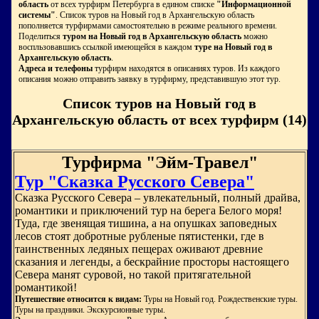
область
от всех турфирм Петербурга в едином списке
"Информационной
системы"
. Список туров на Новый год в Архангельскую область
пополняется турфирмами самостоятельно в режиме реального времени.
Поделиться
туром на Новый год в Архангельскую область
можно
воспльзовавшись ссылкой имеющейся в каждом
туре на Новый год в
Архангельскую область
.
Адреса и телефоны
турфирм находятся в описаниях туров. Из каждого
описания можно отправить заявку в турфирму, представившую этот тур.
Список туров на Новый год в
Архангельскую область от всех турфирм (14)
Турфирма "Эйм-Травел"
Тур "Сказка Русского Севера"
Сказка Русского Севера – увлекательный, полный драйва,
романтики и приключений тур на берега Белого моря!
Туда, где звенящая тишина, а на опушках заповедных
лесов стоят добротные рубленые пятистенки, где в
таинственных ледяных пещерах оживают древние
сказания и легенды, а бескрайние просторы настоящего
Севера манят суровой, но такой притягательной
романтикой!
Путешествие относится к видам:
Туры на Новый год. Рождественские туры.
Туры на праздники. Экскурсионные туры.