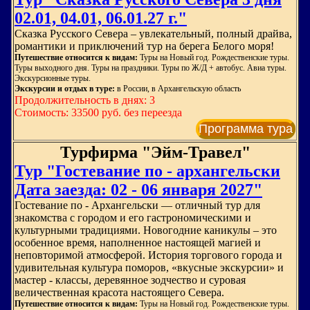
02.01, 04.01, 06.01.27 г."
Сказка Русского Севера – увлекательный, полный драйва,
романтики и приключений тур на берега Белого моря!
Путешествие относится к видам:
Туры на Новый год. Рождественские туры.
Туры выходного дня. Туры на праздники. Туры по Ж/Д + автобус. Авиа туры.
Экскурсионные туры.
Экскурсии и отдых в туре:
в России, в Архангельскую область
Продолжительность в днях: 3
Стоимость: 33500 руб. без переезда
Программа тура
Турфирма "Эйм-Травел"
Тур "Гостевание по - архангельски
Дата заезда: 02 - 06 января 2027"
Гостевание по - Архангельски — отличный тур для
знакомства с городом и его гастрономическими и
культурными традициями. Новогодние каникулы – это
особенное время, наполненное настоящей магией и
неповторимой атмосферой. История торгового города и
удивительная культура поморов, «вкусные экскурсии» и
мастер - классы, деревянное зодчество и суровая
величественная красота настоящего Севера.
Путешествие относится к видам:
Туры на Новый год. Рождественские туры.