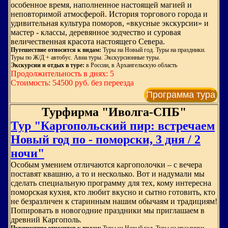
особенное время, наполненное настоящей магией и
неповторимой атмосферой. История торгового города и
удивительная культура поморов, «вкусные экскурсии» и
мастер - классы, деревянное зодчество и суровая
величественная красота настоящего Севера.
Путешествие относится к видам:
Туры на Новый год. Туры на праздники.
Туры по Ж/Д + автобус. Авиа туры. Экскурсионные туры.
Экскурсии и отдых в туре:
в России, в Архангельскую область
Продолжительность в днях: 5
Стоимость: 54500 руб. без переезда
Программа тура
Турфирма "Иволга-СПБ"
Тур "Каргопольский пир: встречаем
Новый год по - поморски, 3 дня / 2
ночи"
Особым умением отличаются каргополочки – с вечера
поставят квашню, а то и несколько. Вот и надумали мы
сделать специальную программу для тех, кому интересна
поморская кухня, кто любит вкусно и сытно готовить, кто
не безразличен к старинным нашим обычаям и традициям!
Попировать в новогодние праздники мы приглашаем в
древний Каргополь.