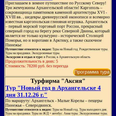
Приглашаем в зимнее путешествие по Русскому Северу!
Три жемчужины Архангельской области! Каргополь –
сокровищница памятников каменной архитектуры XVI -
XVIII вв. , шедевры древнерусской иконописи и всемирно
известная каргопольская глиняная игрушка. Архангельск
– первый морской торговый порт России, прекрасный
северный город на берегу реки Северной Двины, который
является не только культурно - исторической Столицей
Поморья, но и воротами в Арктику, а также сказочное
Пинежье
Путешествие относится к видам:
Туры на Новый год. Рождественские туры.
Туры на праздники. Экскурсионные туры.
Экскурсии и отдых в туре:
в России, в Архангельскую область
Продолжительность в днях: 5
Стоимость: 78200 руб. без переезда
Программа тура
Турфирма "Аксия"
Тур "Новый год в Архангельске 4
дня 31.12.26 г."
По маршруту: Архангельск - Малые Корелы – пещеры
Пинежья – Северодвинск.
Путешествие относится к видам:
Туры на Новый год. Туры выходного дня.
Туры на праздники. Туры по Ж/Д + автобус. Авиа туры. Экскурсионные туры.