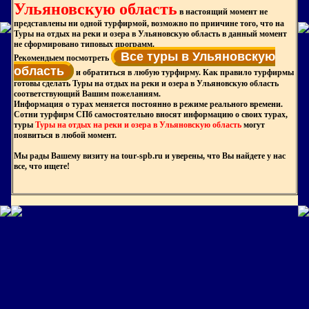
Ульяновскую область
в настоящий момент не
представлены ни одной турфирмой, возможно по приичине того, что на
Туры на отдых на реки и озера в Ульяновскую область в данный момент
не сформировано типовых программ.
Все туры в Ульяновскую
Рекомендыем посмотреть
область
и обратиться в любую турфирму. Как правило турфирмы
готовы сделать Туры на отдых на реки и озера в Ульяновскую область
соответствующий Вашим пожеланиям.
Информация о турах меняется постоянно в режиме реального времени.
Сотни турфирм СПб самостоятельно вносят информацию о своих турах,
туры
Туры на отдых на реки и озера в Ульяновскую область
могут
появиться в любой момент.
Мы рады Вашему визиту на tour-spb.ru и уверены, что Вы найдете у нас
все, что ищете!