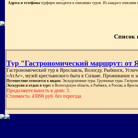
Адреса и телефоны
турфирм находятся в описаниях туров. Из каждого описания 
Список 
Тур "Гастрономический маршрут: от Яр
Гастрономический тур в Ярославль, Вологду, Рыбинск, Углич
«АтАг», музей крестьянского быта в Сизьме. Проживание и 
Путешествие относится к видам:
Экскурсионные туры. Групповые туры. Гастрон
Экскурсии и отдых в туре:
в Вологодскую область, в Рыбинск, в России, в Яросла
Продолжительность в днях: 5
Стоимость: 43090 руб. без переезда