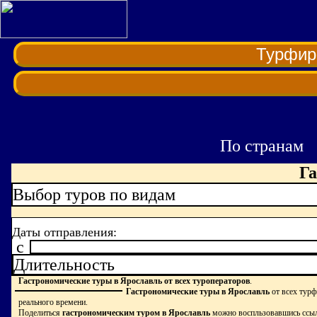
Турфи
По странам
Га
Выбор туров по видам
Даты отправления:
c
Длительность
Гастрономические туры в Ярославль от всех туроператоров
.
Гастрономические туры в Ярославль
от всех тур
реального времени.
Поделиться
гастрономическим туром в Ярославль
можно воспльзовавшись ссы