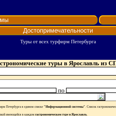
рмы
Достопримечательности
Туры от всех турфирм Петербурга
строномические туры в Ярославль из С
по
фирм Петербурга в едином списке
"Информационной системы"
. Список гастрономиче
лкой имеющейся в каждом
гастрономическом туре в Ярославль
.