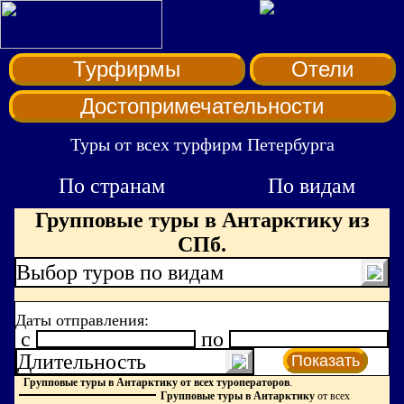
Турфирмы
Отели
Достопримечательности
Туры от всех турфирм Петербурга
По странам
По видам
Групповые туры в Антарктику из
СПб.
Выбор туров по видам
Даты отправления:
c
по
Длительность
Показать
Групповые туры в Антарктику от всех туроператоров
.
Групповые туры в Антарктику
от всех