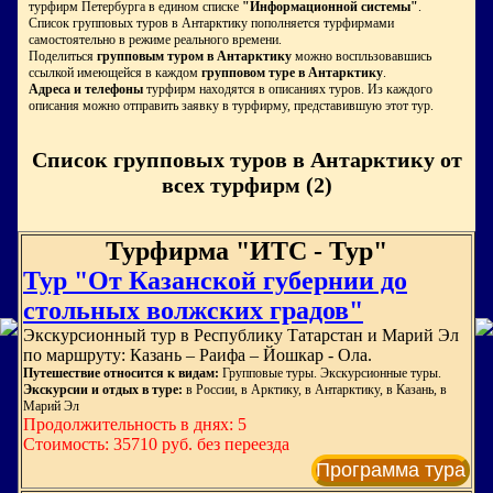
турфирм Петербурга в едином списке
"Информационной системы"
.
Список групповых туров в Антарктику пополняется турфирмами
самостоятельно в режиме реального времени.
Поделиться
групповым туром в Антарктику
можно воспльзовавшись
ссылкой имеющейся в каждом
групповом туре в Антарктику
.
Адреса и телефоны
турфирм находятся в описаниях туров. Из каждого
описания можно отправить заявку в турфирму, представившую этот тур.
Список групповых туров в Антарктику от
всех турфирм (2)
Турфирма "ИТС - Тур"
Тур "От Казанской губернии до
стольных волжских градов"
Экскурсионный тур в Республику Татарстан и Марий Эл
по маршруту: Казань – Раифа – Йошкар - Ола.
Путешествие относится к видам:
Групповые туры. Экскурсионные туры.
Экскурсии и отдых в туре:
в России, в Арктику, в Антарктику, в Казань, в
Марий Эл
Продолжительность в днях: 5
Стоимость: 35710 руб. без переезда
Программа тура