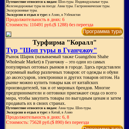
Путешествие относится к видам:
Шоп-туры. Индивидуальные туры.
Железнодорожные туры на поезде. Авиа туры. Гастрономические туры.
Экскурсионные туры.
Экскурсии и отдых в туре:
в Азию, в Узбекистан
Продолжительность в днях: 6
Стоимость: 110491 руб.($ 1288) без переезда
Программа тура
Турфирма "Коралл"
Тур "Шоп туры в Гуанчжоу"
Рынок Шарик (называемый также Guangzhou Shahe
Wholesale Market) в Гуанчжоу – это один из самых
популярных оптовых рынков в городе. Здесь представлен
огромный выбор различных товаров: от одежды и обуви
до аксессуаров, электроники и других товаров оптом. На
рынке можно купить товары как от китайских
производителей, так и от мировых брендов. Многие
предприниматели и оптовики приезжают сюда со всего
мира, чтобы закупить товары по выгодным ценам и затем
продавать их в своих странах.
Путешествие относится к видам:
Авиа туры. Шоп-туры.
Экскурсии и отдых в туре:
в Китай, в Азию
Продолжительность в днях: 6, 8
Стоимость: 75628 руб.($ 890) без переезда