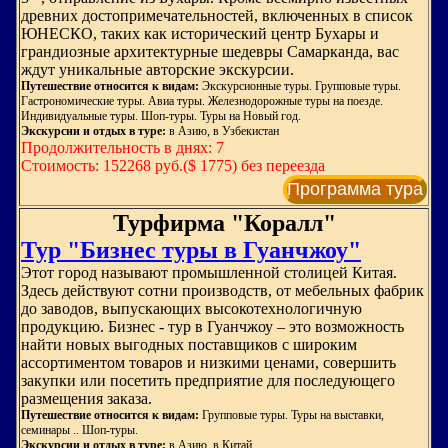
древних достопримечательностей, включенных в список
ЮНЕСКО, таких как исторический центр Бухары и
грандиозные архитектурные шедевры Самарканда, вас
ждут уникальные авторские экскурсии.
Путешествие относится к видам:
Экскурсионные туры. Групповые туры.
Гастрономические туры. Авиа туры. Железнодорожные туры на поезде.
Индивидуальные туры. Шоп-туры. Туры на Новый год.
Экскурсии и отдых в туре:
в Азию, в Узбекистан
Продолжительность в днях: 7
Стоимость: 152268 руб.($ 1775) без переезда
Программа тура
Турфирма "Коралл"
Тур "Бизнес туры в Гуанчжоу"
Этот город называют промышленной столицей Китая.
Здесь действуют сотни производств, от мебельных фабрик
до заводов, выпускающих высокотехнологичную
продукцию. Бизнес - тур в Гуанчжоу – это возможность
найти новых выгодных поставщиков с широким
ассортиментом товаров и низкими ценами, совершить
закупки или посетить предприятие для последующего
размещения заказа.
Путешествие относится к видам:
Групповые туры. Туры на выставки,
семинары .. Шоп-туры.
Экскурсии и отдых в туре:
в Азию, в Китай