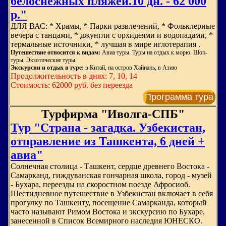
белоснежных пляжей.10 дн. - 62 000
р."
ДЛЯ ВАС: * Храмы, * Парки развлечений, * Фольклерные
вечера с танцами, * джунгли с орхидеями и водопадами, *
термальные источники, * лучшая в мире иглотерапия .
Путешествие относится к видам:
Авиа туры. Туры на отдых к морю. Шоп-
туры. Экзотические туры.
Экскурсии и отдых в туре:
в Китай, на остров Хайнань, в Азию
Продолжительность в днях: 7, 10, 14
Стоимость: 62000 руб. без переезда
Программа тура
Турфирма "Иволга-СПБ"
Тур "Страна - загадка. Узбекистан,
отправление из Ташкента, 6 дней +
авиа"
Солнечная столица - Ташкент, сердце древнего Востока -
Самарканд, гиждуванская гончарная школа, город - музей
- Бухара, переезды на скоростном поезде Афросиоб.
Шестидневное путешествие в Узбекистан включает в себя
прогулку по Ташкенту, посещение Самарканда, который
часто называют Римом Востока и экскурсию по Бухаре,
занесенной в Список Всемирного наследия ЮНЕСКО.