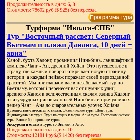
Продолжительность в днях: 6, 8
Стоимость: 78602 руб.($ 925) без переезда
Программа тура
Турфирма "Иволга-СПБ"
Тур "Восточный рассвет: Северный
Вьетнам и пляжи Дананга, 10 дней +
авиа"
Ханой, бухта Халонг, провинция Ниньбинь, ландшафтный
комплекс Чанг - Ан, древний Хойан. Это путешествие в
страну, где каждый поворот открывает новую страницу
истории, а каждый пейзаж поражает своей первозданной
красотой. Мы приглашаем вас в незабываемый тур по
Вьетнаму, который перенесет вас от шумных улиц
древнего Ханоя к величественным скалам залива Халонг,
от изумрудных рисовых полей Ниньбиня и причудливых
пещер Чанг - Ана до очаровательных улочек Хойана.
Путешествие относится к видам:
Экзотические туры. Шоп-туры.
Индивидуальные туры. Туры на отдых к морю. Авиа туры. Гастрономические
туры. Раннее бронирование туров.
Экскурсии и отдых в туре:
во Вьетнам, в Азию
Продолжительность в днях: 10
Стоимость: 121814 руб.($ 1420) без переезда