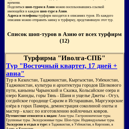
времени.
Поделиться
шоп-туром в Азию
можно воспльзовавшись ссылкой
имеющейся в каждом
шоп-туре в Азию
.
Адреса и телефоны
турфирм находятся в описаниях туров. Из каждого
описания можно отправить заявку в турфирму, представившую этот тур.
Список шоп-туров в Азию от всех турфирм
(12)
Турфирма "Иволга-СПБ"
Тур "Восточный квартет, 17 дней +
авиа"
Тур в Казахстан, Таджикистан, Кыргызстан, Узбекистан,
Таджикистан, культура и архитектура городов Шелкового
пути, каньоны Чарынский и Сказка, Кольсайские озера и
озеро Каинды, горы Тянь - Шаня и ущелье Джеты - Огуз,
согдийское городище Саразм и Истарашван, Маргузорские
озёра в горах Памира, демонстрация соколиной охоты и
мастер - класс по изготовлению войлочных ковров.
Путешествие относится к видам:
Авиа туры. Гастрономические туры.
Групповые туры. Экскурсионные туры. Шоп-туры. Индивидуальные туры.
Экскурсии и отдых в туре:
в Таджикистан, в Узбекистан, в Киргизию, в
Азию, в Казахстан