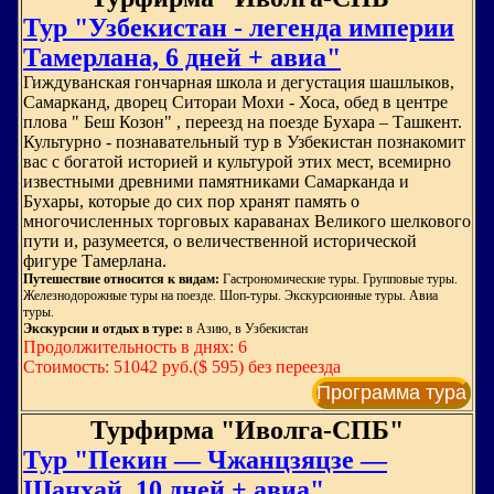
Тур "Узбекистан - легенда империи
Тамерлана, 6 дней + авиа"
Гиждуванская гончарная школа и дегустация шашлыков,
Самарканд, дворец Ситораи Мохи - Хоса, обед в центре
плова " Беш Козон" , переезд на поезде Бухара – Ташкент.
Культурно - познавательный тур в Узбекистан познакомит
вас с богатой историей и культурой этих мест, всемирно
известными древними памятниками Самарканда и
Бухары, которые до сих пор хранят память о
многочисленных торговых караванах Великого шелкового
пути и, разумеется, о величественной исторической
фигуре Тамерлана.
Путешествие относится к видам:
Гастрономические туры. Групповые туры.
Железнодорожные туры на поезде. Шоп-туры. Экскурсионные туры. Авиа
туры.
Экскурсии и отдых в туре:
в Азию, в Узбекистан
Продолжительность в днях: 6
Стоимость: 51042 руб.($ 595) без переезда
Программа тура
Турфирма "Иволга-СПБ"
Тур "Пекин — Чжанцзяцзе —
Шанхай, 10 дней + авиа"