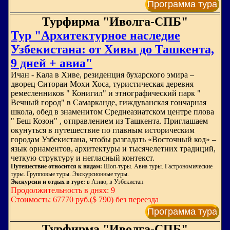
Программа тура
Турфирма "Иволга-СПБ"
Тур "Архитектурное наследие
Узбекистана: от Хивы до Ташкента,
9 дней + авиа"
Ичан - Кала в Хиве, резиденция бухарского эмира –
дворец Ситораи Мохи Хоса, туристическая деревня
ремесленников " Конигил" и этнографический парк "
Вечный город" в Самарканде, гиждуванская гончарная
школа, обед в знаменитом Среднеазиатском центре плова
" Беш Козон" , отправлением из Ташкента. Приглашаем
окунуться в путешествие по главным историческим
городам Узбекистана, чтобы разгадать «Восточный код» –
язык орнаментов, архитектуры и тысячелетних традиций,
четкую структуру и негласный контекст.
Путешествие относится к видам:
Шоп-туры. Авиа туры. Гастрономические
туры. Групповые туры. Экскурсионные туры.
Экскурсии и отдых в туре:
в Азию, в Узбекистан
Продолжительность в днях: 9
Стоимость: 67770 руб.($ 790) без переезда
Программа тура
Турфирма "Иволга-СПБ"