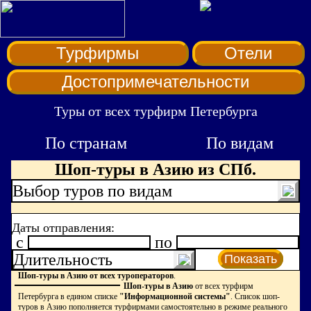
Турфирмы
Отели
Достопримечательности
Туры от всех турфирм Петербурга
По странам
По видам
Шоп-туры в Азию из СПб.
Выбор туров по видам
Даты отправления:
c
по
Длительность
Показать
Шоп-туры в Азию от всех туроператоров
.
Шоп-туры в Азию
от всех турфирм
Петербурга в едином списке
"Информационной системы"
. Список шоп-
туров в Азию пополняется турфирмами самостоятельно в режиме реального