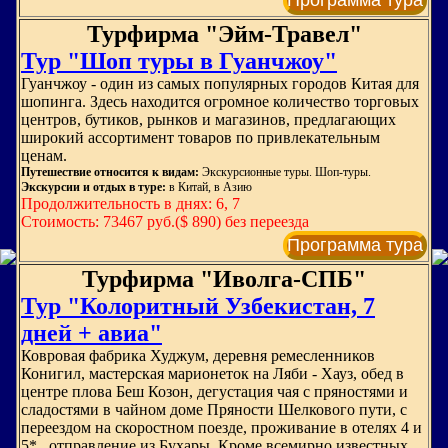
Программа тура
Турфирма "Эйм-Травел"
Тур "Шоп туры в Гуанчжоу"
Гуанчжоу - один из самых популярных городов Китая для
шопинга. Здесь находится огромное количество торговых
центров, бутиков, рынков и магазинов, предлагающих
широкий ассортимент товаров по привлекательным
ценам.
Путешествие относится к видам:
Экскурсионные туры. Шоп-туры.
Экскурсии и отдых в туре:
в Китай, в Азию
Продолжительность в днях: 6, 7
Стоимость: 73467 руб.($ 890) без переезда
Программа тура
Турфирма "Иволга-СПБ"
Тур "Колоритный Узбекистан, 7
дней + авиа"
Ковровая фабрика Худжум, деревня ремесленников
Конигил, мастерская марионеток на Ляби - Хауз, обед в
центре плова Беш Козон, дегустация чая с пряностями и
сладостями в чайном доме Пряности Шелкового пути, с
переездом на скоростном поезде, проживание в отелях 4 и
5* , отправление из Бухары. Кроме всемирно известных