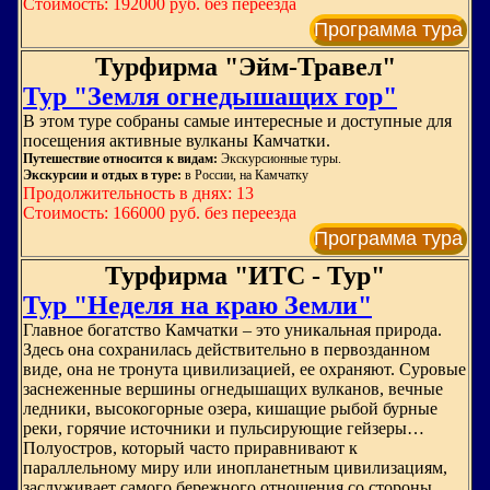
Стоимость: 192000 руб. без переезда
Программа тура
Турфирма "Эйм-Травел"
Тур "Земля огнедышащих гор"
В этом туре собраны самые интересные и доступные для
посещения активные вулканы Камчатки.
Путешествие относится к видам:
Экскурсионные туры.
Экскурсии и отдых в туре:
в России, на Камчатку
Продолжительность в днях: 13
Стоимость: 166000 руб. без переезда
Программа тура
Турфирма "ИТС - Тур"
Тур "Неделя на краю Земли"
Главное богатство Камчатки – это уникальная природа.
Здесь она сохранилась действительно в первозданном
виде, она не тронута цивилизацией, ее охраняют. Суровые
заснеженные вершины огнедышащих вулканов, вечные
ледники, высокогорные озера, кишащие рыбой бурные
реки, горячие источники и пульсирующие гейзеры…
Полуостров, который часто приравнивают к
параллельному миру или инопланетным цивилизациям,
заслуживает самого бережного отношения со стороны