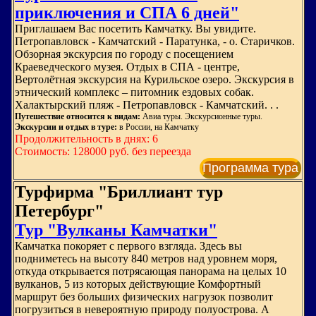
приключения и СПА 6 дней"
Приглашаем Вас посетить Камчатку. Вы увидите.
Петропавловск - Камчатский - Паратунка, - о. Старичков.
Обзорная экскурсия по городу с посещением
Краеведческого музея. Отдых в СПА - центре,
Вертолётная экскурсия на Курильское озеро. Экскурсия в
этнический комплекс – питомник ездовых собак.
Халактырский пляж - Петропавловск - Камчатский. . .
Путешествие относится к видам:
Авиа туры. Экскурсионные туры.
Экскурсии и отдых в туре:
в России, на Камчатку
Продолжительность в днях: 6
Стоимость: 128000 руб. без переезда
Программа тура
Турфирма "Бриллиант тур
Петербург"
Тур "Вулканы Камчатки"
Камчатка покоряет с первого взгляда. Здесь вы
подниметесь на высоту 840 метров над уровнем моря,
откуда открывается потрясающая панорама на целых 10
вулканов, 5 из которых действующие Комфортный
маршрут без больших физических нагрузок позволит
погрузиться в невероятную природу полуострова. А