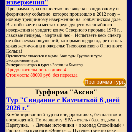
извержения"
Программа тура полностью посвящена грандиозному и
фееричному событию, которое произошло в 2012 году –
новому трещинному извержению на Толбачинском доле.
Вы побываете на местах предыдущего масштабного
извержения и увидите конус Северного прорыва 1976 г. ,
лавовые пещеры, «мертвый лес». Испытаете весь спектр
незабываемых ощущений, которыми щедро одарит столь
яркая жемчужина в ожерелье Тихоокеанского Огненного
Кольца!
Путешествие относится к видам:
Авиа туры. Групповые туры.
Экскурсионные туры.
Экскурсии и отдых в туре:
в России, на Камчатку
Продолжительность в днях: 4
Стоимость: 88000 руб. без переезда
Программа тура
Турфирма "Аксия"
Тур "Свидание с Камчаткой 6 дней
2026 г."
Комбинированный тур на внедорожниках, без палаток и
восхождений. По маршруту: SPA - отель / база отдыха п.
Паратунка, → Дачные источники + водопад Спокойный +
Гастро - экскурсия в «Эйвет» → Путешествие по реке