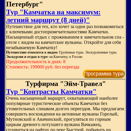
Петербург"
Тур "Камчатка на максимум:
летний маршрут (8 дней)"
Путешествие для тех, кто хочет за один раз познакомиться
с ключевыми достопримечательностями Камчатки.
Насыщенный отдых с проживанием в замечательном спа -
отеле с видом на камчатские вулканы. Откройте для себя
незабываемую Камчатку!
Путешествие относится к видам:
Групповые туры. Экскурсионные туры.
Экскурсии и отдых в туре:
на Камчатку, в России
Продолжительность в днях: 8
Стоимость: 199000 руб. без переезда
Программа тура
Турфирма "Эйм-Травел"
Тур "Контрасты Камчатки"
Очень насыщенный маршрут, охватывающий наиболее
популярные туристические объекты Камчатки без
утомительных слишком долгих переездов. Мы предлагаем
совершить восхождения на активные вулканы Горелый,
Мутновский и Авачинский, прогуляться по горным
циркам древнего потухшего вулкана Вачкажец,
сплавиться на рафтах по реке Быстрой, побывать на