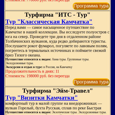
Программа тура
Турфирма "ИТС - Тур"
Тур "Классическая Камчатка"
Перед вами — самое насыщенное путешествие по
Камчатке в нашей коллекции. Вы исследуете полуостров с
юга на север. Проведете три дня в отдаленном районе
Толбачинских вулканов, куда редко добираются туристы.
Послушаете рокот фумарол, погуляете по лавовым полям,
погреетесь в термальных источниках и поймаете свежий
бриз Тихого океана.
Путешествие относится к видам:
Авиа туры. Групповые туры.
Экскурсионные туры.
Экскурсии и отдых в туре:
в России, на Камчатку
Продолжительность в днях: 11
Стоимость: 198000 руб. без переезда
Программа тура
Турфирма "Эйм-Травел"
Тур "Визитки Камчатки"
комфортный тур в малой группе на внедорожниках —
вулкан Горелый, бухта Русская, сплав по реке Быстрая
Путешествие относится к видам:
Экзотические туры. Экскурсионные туры.