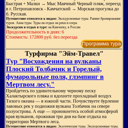
Быстрая + Малки → Мыс Маячный Черный пляж, переезд
в г. Петропавловск - Камчатский → Морская прогулка до
б. Русская.
Путешествие относится к видам:
Экскурсионные туры. Раннее бронирование
туров. Авиа туры. Туры на отдых на реки и озера.
Экскурсии и отдых в туре:
на Камчатку, в России
Продолжительность в днях: 6
Стоимость: 172800 руб. без переезда
Программа тура
Турфирма "Эйм-Травел"
Тур "Восхождения на вулканы
Плоский Толбачик и Горелый,
фумарольные поля, глэмпинг в
Мертвом лесу."
Пройдетесь по удивительному черному песку
Халактырского пляжа и вдохнете прохладный воздух
Тихого океана — в южной части. Почувствуете бурление
лавовых рек у подножия вулкана Толбачик на севере
полуострова. А еще — проникнетесь особой атмосферой
края вулканов, проживая три дня на базе отдыха на
территории Мертвого леса.
Путешествие относится к видам:
Экзотические туры. Экскурсионные туры.