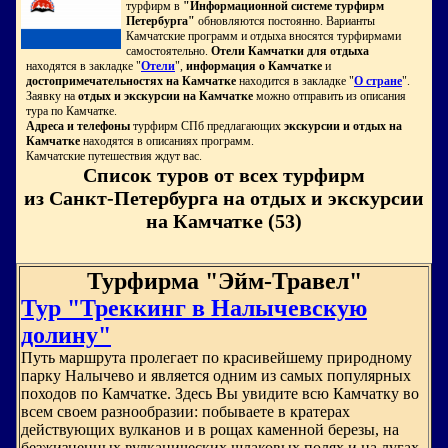
турфирм в
"Информационной системе турфирм
Петербурга"
обновляются постоянно. Варианты
Камчатские программ и отдыха вносятся турфирмами
самостоятельно.
Отели Камчатки для отдыха
находятся в закладке "
Отели
",
информация о Камчатке
и
достопримечательностях на Камчатке
находится в закладке "
О стране
".
Заявку на
отдых и экскурсии на Камчатке
можно отправить из описания
тура по Камчатке.
Адреса и телефоны
турфирм СПб предлагающих
экскурсии и отдых на
Камчатке
находятся в описаниях программ.
Камчатские путешествия ждут вас.
Список туров от всех турфирм
из Санкт-Петербурга на отдых и экскурсии
на Камчатке (53)
Турфирма "Эйм-Травел"
Тур "Треккинг в Налычевскую
долину"
Путь маршрута пролегает по красивейшему природному
парку Налычево и является одним из самых популярных
походов по Камчатке. Здесь Вы увидите всю Камчатку во
всем своем разнообразии: побываете в кратерах
действующих вулканов и в рощах каменной березы, на
безжизненных вулканических шлаковых полях и на лугах