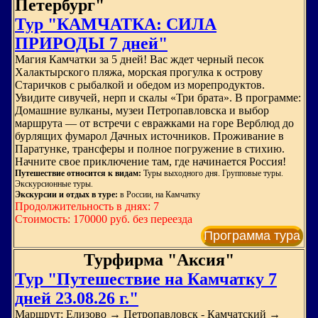
Петербург"
Тур "КАМЧАТКА: СИЛА
ПРИРОДЫ 7 дней"
Магия Камчатки за 5 дней! Вас ждет черный песок
Халактырского пляжа, морская прогулка к острову
Старичков с рыбалкой и обедом из морепродуктов.
Увидите сивучей, нерп и скалы «Три брата». В программе:
Домашние вулканы, музеи Петропавловска и выбор
маршрута — от встречи с евражками на горе Верблюд до
бурлящих фумарол Дачных источников. Проживание в
Паратунке, трансферы и полное погружение в стихию.
Начните свое приключение там, где начинается Россия!
Путешествие относится к видам:
Туры выходного дня. Групповые туры.
Экскурсионные туры.
Экскурсии и отдых в туре:
в России, на Камчатку
Продолжительность в днях: 7
Стоимость: 170000 руб. без переезда
Программа тура
Турфирма "Аксия"
Тур "Путешествие на Камчатку 7
дней 23.08.26 г."
Маршрут: Елизово → Петропавловск - Камчатский →