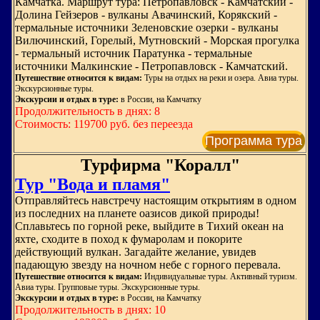
Камчатка. Маршрут тура: Петропавловск - Камчатский -
Долина Гейзеров - вулканы Авачинский, Корякский -
термальные источники Зеленовские озерки - вулканы
Вилючинский, Горелый, Мутновский - Морская прогулка
- термальный источник Паратунка - термальные
источники Малкинские - Петропавловск - Камчатский.
Путешествие относится к видам:
Туры на отдых на реки и озера. Авиа туры.
Экскурсионные туры.
Экскурсии и отдых в туре:
в России, на Камчатку
Продолжительность в днях: 8
Стоимость: 119700 руб. без переезда
Программа тура
Турфирма "Коралл"
Тур "Вода и пламя"
Отправляйтесь навстречу настоящим открытиям в одном
из последних на планете оазисов дикой природы!
Сплавьтесь по горной реке, выйдите в Тихий океан на
яхте, сходите в поход к фумаролам и покорите
действующий вулкан. Загадайте желание, увидев
падающую звезду на ночном небе с горного перевала.
Путешествие относится к видам:
Индивидуальные туры. Активный туризм.
Авиа туры. Групповые туры. Экскурсионные туры.
Экскурсии и отдых в туре:
в России, на Камчатку
Продолжительность в днях: 10