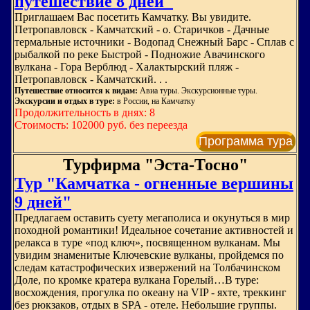
путешествие 8 дней"
Приглашаем Вас посетить Камчатку. Вы увидите.
Петропавловск - Камчатский - о. Старичков - Дачные
термальные источники - Водопад Снежный Барс - Сплав с
рыбалкой по реке Быстрой - Подножие Авачинского
вулкана - Гора Верблюд - Халактырский пляж -
Петропавловск - Камчатский. . .
Путешествие относится к видам:
Авиа туры. Экскурсионные туры.
Экскурсии и отдых в туре:
в России, на Камчатку
Продолжительность в днях: 8
Стоимость: 102000 руб. без переезда
Программа тура
Турфирма "Эста-Тосно"
Тур "Камчатка - огненные вершины
9 дней"
Предлагаем оставить суету мегаполиса и окунуться в мир
походной романтики! Идеальное сочетание активностей и
релакса в туре «под ключ», посвященном вулканам. Мы
увидим знаменитые Ключевские вулканы, пройдемся по
следам катастрофических извержений на Толбачинском
Доле, по кромке кратера вулкана Горелый…В туре:
восхождения, прогулка по океану на VIP - яхте, треккинг
без рюкзаков, отдых в SPA - отеле. Небольшие группы.