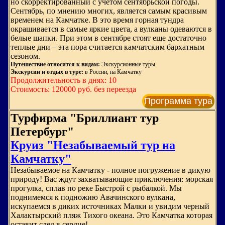
но скорректированный с учетом сентябрьской погоды.
Сентябрь, по мнению многих, является самым красивым
временем на Камчатке. В это время горная тундра
окрашивается в самые яркие цвета, а вулканы одеваются в
белые шапки. При этом в сентябре стоят еще достаточно
теплые дни – эта пора считается камчатским бархатным
сезоном.
Путешествие относится к видам:
Экскурсионные туры.
Экскурсии и отдых в туре:
в России, на Камчатку
Продолжительность в днях: 10
Стоимость: 120000 руб. без переезда
Программа тура
Турфирма "Бриллиант тур
Петербург"
Круиз "Незабываемый тур на
Камчатку"
Незабываемое на Камчатку - полное погружение в дикую
природу! Вас ждут захватывающие приключения: морская
прогулка, сплав по реке Быстрой с рыбалкой. Мы
поднимемся к подножию Авачинского вулкана,
искупаемся в диких источниках Малки и увидим черный
Халактырский пляж Тихого океана. Это Камчатка которая
оставит след в сердце!