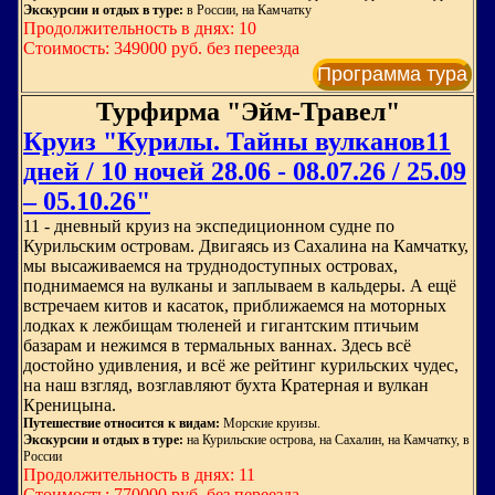
Экскурсии и отдых в туре:
в России, на Камчатку
Продолжительность в днях: 10
Стоимость: 349000 руб. без переезда
Программа тура
Турфирма "Эйм-Травел"
Круиз "Курилы. Тайны вулканов11
дней / 10 ночей 28.06 - 08.07.26 / 25.09
– 05.10.26"
11 - дневный круиз на экспедиционном судне по
Курильским островам. Двигаясь из Сахалина на Камчатку,
мы высаживаемся на труднодоступных островах,
поднимаемся на вулканы и заплываем в кальдеры. А ещё
встречаем китов и касаток, приближаемся на моторных
лодках к лежбищам тюленей и гигантским птичьим
базарам и нежимся в термальных ваннах. Здесь всё
достойно удивления, и всё же рейтинг курильских чудес,
на наш взгляд, возглавляют бухта Кратерная и вулкан
Креницына.
Путешествие относится к видам:
Морские круизы.
Экскурсии и отдых в туре:
на Курильские острова, на Сахалин, на Камчатку, в
России
Продолжительность в днях: 11
Стоимость: 770000 руб. без переезда