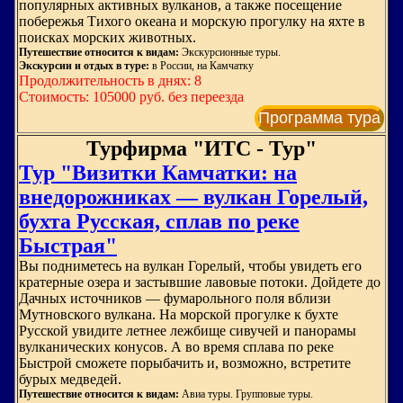
популярных активных вулканов, а также посещение
побережья Тихого океана и морскую прогулку на яхте в
поисках морских животных.
Путешествие относится к видам:
Экскурсионные туры.
Экскурсии и отдых в туре:
в России, на Камчатку
Продолжительность в днях: 8
Стоимость: 105000 руб. без переезда
Программа тура
Турфирма "ИТС - Тур"
Тур "Визитки Камчатки: на
внедорожниках — вулкан Горелый,
бухта Русская, сплав по реке
Быстрая"
Вы подниметесь на вулкан Горелый, чтобы увидеть его
кратерные озера и застывшие лавовые потоки. Дойдете до
Дачных источников — фумарольного поля вблизи
Мутновского вулкана. На морской прогулке к бухте
Русской увидите летнее лежбище сивучей и панорамы
вулканических конусов. А во время сплава по реке
Быстрой сможете порыбачить и, возможно, встретите
бурых медведей.
Путешествие относится к видам:
Авиа туры. Групповые туры.