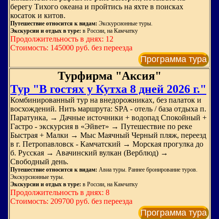
берегу Тихого океана и пройтись на яхте в поисках
косаток и китов.
Путешествие относится к видам:
Экскурсионные туры.
Экскурсии и отдых в туре:
в России, на Камчатку
Продолжительность в днях: 12
Стоимость: 145000 руб. без переезда
Программа тура
Турфирма "Аксия"
Тур "В гостях у Кутха 8 дней 2026 г."
Комбинированный тур на внедорожниках, без палаток и
восхождений. Нить маршрута: SPA - отель / база отдыха п.
Паратунка, → Дачные источники + водопад Спокойный +
Гастро - экскурсия в «Эйвет» → Путешествие по реке
Быстрая + Малки → Мыс Маячный Черный пляж, переезд
в г. Петропавловск - Камчатский → Морская прогулка до
б. Русская → Авачинский вулкан (Верблюд) →
Свободный день.
Путешествие относится к видам:
Авиа туры. Раннее бронирование туров.
Экскурсионные туры.
Экскурсии и отдых в туре:
в России, на Камчатку
Продолжительность в днях: 8
Стоимость: 209700 руб. без переезда
Программа тура