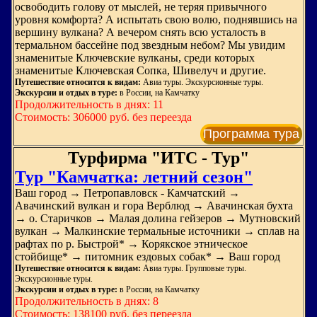
освободить голову от мыслей, не теряя привычного
уровня комфорта? А испытать свою волю, поднявшись на
вершину вулкана? А вечером снять всю усталость в
термальном бассейне под звездным небом? Мы увидим
знаменитые Ключевские вулканы, среди которых
знаменитые Ключевская Сопка, Шивелуч и другие.
Путешествие относится к видам:
Авиа туры. Экскурсионные туры.
Экскурсии и отдых в туре:
в России, на Камчатку
Продолжительность в днях: 11
Стоимость: 306000 руб. без переезда
Программа тура
Турфирма "ИТС - Тур"
Тур "Камчатка: летний сезон"
Ваш город → Петропавловск - Камчатский →
Авачинский вулкан и гора Верблюд → Авачинская бухта
→ о. Старичков → Малая долина гейзеров → Мутновский
вулкан → Малкинские термальные источники → сплав на
рафтах по р. Быстрой* → Корякское этническое
стойбище* → питомник ездовых собак* → Ваш город
Путешествие относится к видам:
Авиа туры. Групповые туры.
Экскурсионные туры.
Экскурсии и отдых в туре:
в России, на Камчатку
Продолжительность в днях: 8
Стоимость: 138100 руб. без переезда