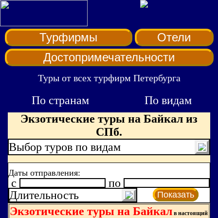
Турфирмы
Отели
Достопримечательности
Туры от всех турфирм Петербурга
По странам
По видам
Экзотические туры на Байкал из
СПб.
Выбор туров по видам
Даты отправления:
c
по
Длительность
Показать
Экзотические туры на Байкал
в настоящий