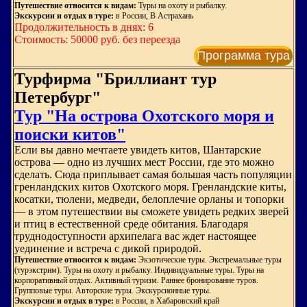
Путешествие относится к видам:
Туры на охоту и рыбалку.
Экскурсии и отдых в туре:
в России, В Астрахань
Продолжительность в днях: 6
Стоимость: 50000 руб. без переезда
Программа тура
Турфирма "Бриллиант тур
Петербург"
Тур "На острова Охотского моря и
поиски китов"
Если вы давно мечтаете увидеть китов, Шантарские
острова — одно из лучших мест России, где это можно
сделать. Сюда приплывает самая большая часть популяции
гренландских китов Охотского моря. Гренландские киты,
косатки, тюлени, медведи, белоплечие орланы и топорки
— в этом путешествии вы сможете увидеть редких зверей
и птиц в естественной среде обитания. Благодаря
труднодоступности архипелага вас ждет настоящее
уединение и встреча с дикой природой.
Путешествие относится к видам:
Экзотические туры. Экстремальные туры
(турэкстрим). Туры на охоту и рыбалку. Индивидуальные туры. Туры на
корпоративный отдых. Активный туризм. Раннее бронирование туров.
Групповые туры. Авторские туры. Экскурсионные туры.
Экскурсии и отдых в туре:
в России, в Хабаровский край