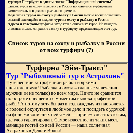
турфирм Петербурга в едином списке
"Информационной системы"
.
Список туров на охоту и рыбалку в России пополняется турфирмами
самостоятельно в режиме реального времени.
Поделиться
туром на охоту и рыбалку в России
можно воспльзовавшись
ссылкой имеющейся в каждом
туре на охоту и рыбалку в России
.
Адреса и телефоны
турфирм находятся в описаниях туров. Из каждого
описания можно отправить заявку в турфирму, представившую этот тур.
Список туров на охоту и рыбалку в России
от всех турфирм (7)
Турфирма "Эйм-Травел"
Тур "Рыболовный тур в Астрахань"
Путешествие за трофейной рыбой и яркими
впечатлениями! Рыбалка и охота – главные увлечения
мужчин (и не только) во всем мире. Ничто не сравнится
по остроте ощущений с моментом вылова трофейной
рыбы! А потому хотя бы раз в год каждому из нас хочется
с головой окунуться в любимое дело и посидеть с удочкой
на фоне живописных пейзажей — причем сделать это там,
где улов гарантирован. Самое известное из таких мест,
манящее гостей со всей России — наша солнечная
Астрахань в Дельте Волги!