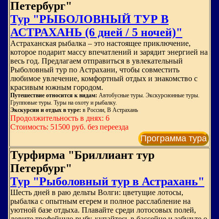
Петербург"
Тур "РЫБОЛОВНЫЙ ТУР В
АСТРАХАНЬ (6 дней / 5 ночей)"
Астраханская рыбалка – это настоящее приключение,
которое подарит массу впечатлений и зарядит энергией на
весь год. Предлагаем отправиться в увлекательный
Рыболовный тур по Астрахани, чтобы совместить
любимое увлечение, комфортный отдых и знакомство с
красивым южным городом.
Путешествие относится к видам:
Автобусные туры. Экскурсионные туры.
Групповые туры. Туры на охоту и рыбалку.
Экскурсии и отдых в туре:
в России, В Астрахань
Продолжительность в днях: 6
Стоимость: 51500 руб. без переезда
Программа тура
Турфирма "Бриллиант тур
Петербург"
Тур "Рыболовный тур в Астрахань"
Шесть дней в раю дельты Волги: цветущие лотосы,
рыбалка с опытным егерем и полное расслабление на
уютной базе отдыха. Плавайте среди лотосовых полей,
ловите трофейную рыбу, купайтесь в бассейне и забудьте о