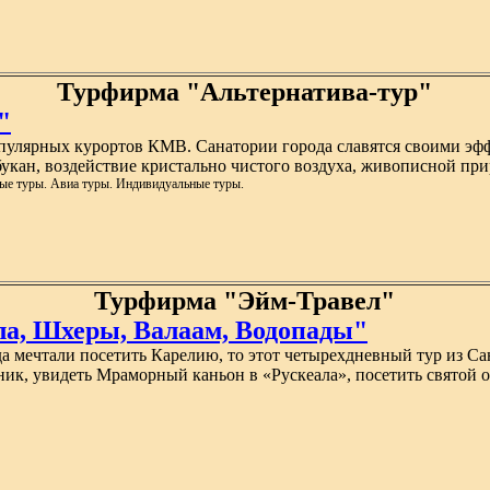
Турфирма "Альтернатива-тур"
"
улярных курортов КМВ. Санатории города славятся своими эфф
укан, воздействие кристально чистого воздуха, живописной пр
вые туры. Авиа туры. Индивидуальные туры.
Турфирма "Эйм-Травел"
ла, Шхеры, Валаам, Водопады"
а мечтали посетить Карелию, то этот четырехдневный тур из Са
ник, увидеть Мраморный каньон в «Рускеала», посетить святой 