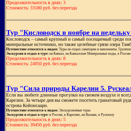
Продолжительность в днях: 3
Стоимость: 33180 руб. без переезда
Тур "Кисловодск в ноябре на недельку
Кисловодск – самый крупный и самый посещаемый среди поп
минеральные источники, но также целебные грязи озера Тамб
Путешествие относится к видам:
Туры на отдых санатории и пансионаты. Группо
Экскурсии и отдых в туре:
на Кавказ, на Кавказские Минеральные воды, в России
Продолжительность в днях: 8
Стоимость: 24950 руб. без переезда
Тур "Сила природы Карелии 5. Рускеа
Если вы любите длинные прогулки на свежем воздухе и всегд
Карелии. За четыре дня вы сможете посетить гранатовый руд
острова Койонсаари.
Путешествие относится к видам:
Экскурсионные туры.
Экскурсии и отдых в туре:
в России, в Карелию, на Валаам, в Рускеалу
Продолжительность в днях: 5
Стоимость: 39450 руб. без переезда