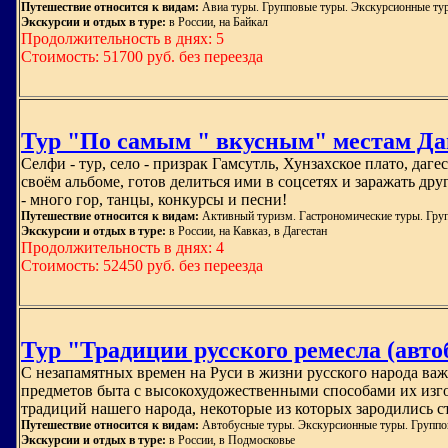
Путешествие относится к видам:
Авиа туры. Групповые туры. Экскурсионные ту
Экскурсии и отдых в туре:
в России, на Байкал
Продолжительность в днях: 5
Стоимость: 51700 руб. без переезда
Тур "По самым " вкусным" местам Даг
Селфи - тур, село - призрак Гамсутль, Хунзахское плато, даге
своём альбоме, готов делиться ими в соцсетях и заражать др
- много гор, танцы, конкурсы и песни!
Путешествие относится к видам:
Активный туризм. Гастрономические туры. Гру
Экскурсии и отдых в туре:
в России, на Кавказ, в Дагестан
Продолжительность в днях: 4
Стоимость: 52450 руб. без переезда
Тур "Традиции русского ремесла (авто
С незапамятных времен на Руси в жизни русского народа ва
предметов быта с высокохудожественными способами их изго
традиций нашего народа, некоторые из которых зародились ст
Путешествие относится к видам:
Автобусные туры. Экскурсионные туры. Группов
Экскурсии и отдых в туре:
в России, в Подмосковье