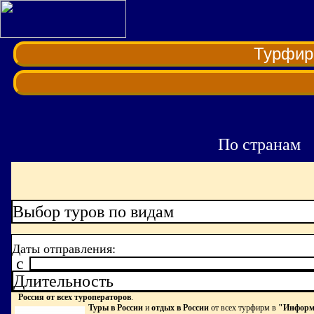
Турфи
По странам
Выбор туров по видам
Даты отправления:
c
Длительность
Россия от всех туроператоров
.
Туры в России
и
отдых в России
от всех турфирм в
"Информа