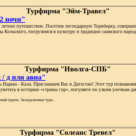
Турфирма "Эйм-Травел"
2 ночи"
 летнее путешествие. Посетим легендарную Териберку, соверши
ы Кольского, погрузимся в культуру и традиции саамского наро
Турфирма "Иволга-СПБ"
 / д или авиа"
ь Нарын - Кала. Приглашаем Вас в Дагестан! Этот тур познако
нетесь в историю «страны гор», погуляете по узким улочкам да
вный туризм. Экскурсионные туры.
Турфирма "Солеанс Тревел"