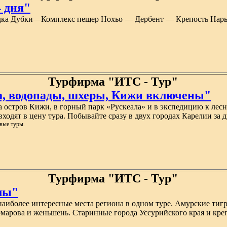
 дня"
дка Дубки—Комплекс пещер Нохъо — Дербент — Крепость Нар
Турфирма "ИТС - Тур"
ла, водопады, шхеры, Кижи включены"
 остров Кижи, в горный парк «Рускеала» и в экспедицию к лесн
одят в цену тура. Побывайте сразу в двух городах Карелии за д
вые туры.
Турфирма "ИТС - Тур"
лы"
аиболее интересные места региона в одном туре. Амурские тиг
омарова и женьшень. Старинные города Уссурийского края и креп