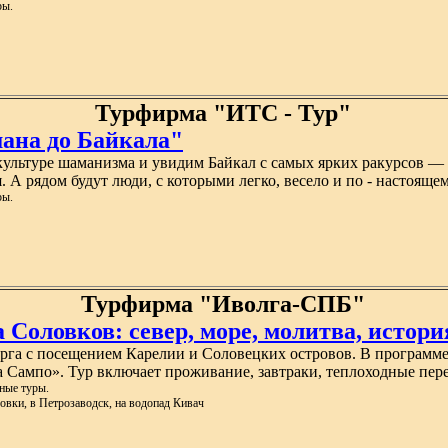
ры.
Турфирма "ИТС - Тур"
ана до Байкала"
к культуре шаманизма и увидим Байкал с самых ярких ракурсов 
А рядом будут люди, с которыми легко, весело и по - настоящем
ры.
Турфирма "Иволга-СПБ"
Соловков: север, море, молитва, истори
рга с посещением Карелии и Соловецких островов. В программе:
ра Сампо». Тур включает проживание, завтраки, теплоходные пе
ные туры.
ловки, в Петрозаводск, на водопад Кивач