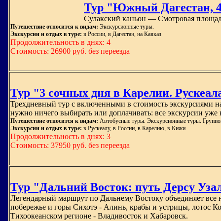
Тур "Южный Дагестан, 4
Сулакский каньон — Смотровая площа
Путешествие относится к видам:
Экскурсионные туры.
Экскурсии и отдых в туре:
в России, в Дагестан, на Кавказ
Продолжительность в днях: 4
Стоимость: 26900 руб. без переезда
Тур "3 сочных дня в Карелии. Рускеа
Трехдневный тур с включенными в стоимость экскурсиями на
нужно ничего выбирать или доплачивать: все экскурсии уже вх
Путешествие относится к видам:
Автобусные туры. Экскурсионные туры. Группо
Экскурсии и отдых в туре:
в Рускеалу, в России, в Карелию, в Кижи
Продолжительность в днях: 3
Стоимость: 37950 руб. без переезда
Тур "Дальний Восток: путь Дерсу Уза
Легендарный маршрут по Дальнему Востоку объединяет все н
побережье и горы Сихотэ - Алинь, крабы и устрицы, лотос К
Тихоокеанском регионе - Владивосток и Хабаровск.