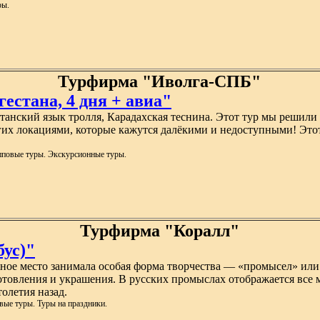
ры.
Турфирма "Иволга-СПБ"
естана, 4 дня + авиа"
станский язык тролля, Карадахская теснина. Этот тур мы решили с
угих локациями, которые кажутся далёкими и недоступными! Это
пповые туры. Экскурсионные туры.
Турфирма "Коралл"
бус)"
жное место занимала особая форма творчества — «промысел» ил
товления и украшения. В русских промыслах отображается все 
олетия назад.
ые туры. Туры на праздники.