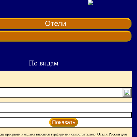
Отели
По видам
Показать
кие программ и отдыха вносятся турфирмами самостоятельно.
Отели России для