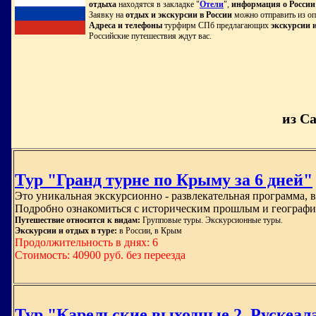
отдыха
находятся в закладке "
Отели
",
информация о России
Заявку на
отдых и экскурсии в России
можно отправить из оп
Адреса и телефоны
турфирм СПб предлагающих
экскурсии и
Российские путешествия ждут вас.
из С
Тур "Гранд турне по Крыму за 6 дней"
Это уникальная экскурсионно - развлекательная программа, 
Подробно ознакомиться с историческим прошлым и географ
Путешествие относится к видам:
Групповые туры. Экскурсионные туры.
Экскурсии и отдых в туре:
в России, в Крым
Продолжительность в днях: 6
Стоимость: 40900 руб. без переезда
Тур "Карельские выходные 2. Рускеал