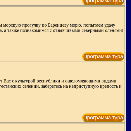
Программа тура
м морскую прогулку по Баренцеву морю, попытаем удачу
да, а также познакомимся с отзывчивыми северными оленями!
Программа тура
мит Вас с культурой республики и ошеломляющими видами,
гестанских селений, заберетесь на неприступную крепость и
Программа тура