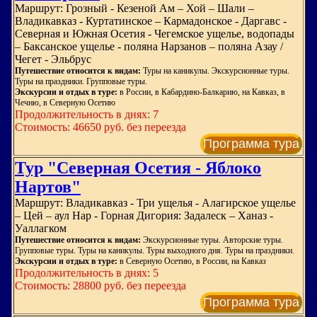
Маршрут: Грозный - Кезеной Ам – Хой – Шали –
Владикавказ - Куртатинское – Кармадонское - Даргавс -
Северная и Южная Осетия - Чегемское ущелье, водопады
– Баксанское ущелье - поляна Нарзанов – поляна Азау /
Чегет - Эльбрус
Путешествие относится к видам:
Туры на каникулы. Экскурсионные туры.
Туры на праздники. Групповые туры.
Экскурсии и отдых в туре:
в России, в Кабардино-Балкарию, на Кавказ, в
Чечню, в Северную Осетию
Продолжительность в днях: 7
Стоимость: 46650 руб. без переезда
Программа тура
Тур "Северная Осетия - Яблоко
Нартов"
Маршрут: Владикавказ - Три ущелья - Алагирское ущелье
– Цей – аул Нар - Горная Дигория: Задалеск – Ханаз -
Уаллагком
Путешествие относится к видам:
Экскурсионные туры. Авторские туры.
Групповые туры. Туры на каникулы. Туры выходного дня. Туры на праздники.
Экскурсии и отдых в туре:
в Северную Осетию, в России, на Кавказ
Продолжительность в днях: 5
Стоимость: 28800 руб. без переезда
Программа тура