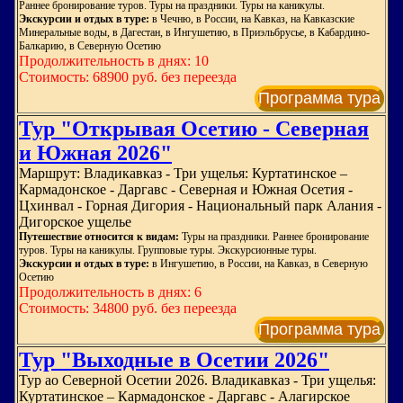
Раннее бронирование туров. Туры на праздники. Туры на каникулы.
Экскурсии и отдых в туре:
в Чечню, в России, на Кавказ, на Кавказские
Минеральные воды, в Дагестан, в Ингушетию, в Приэльбрусье, в Кабардино-
Балкарию, в Северную Осетию
Продолжительность в днях: 10
Стоимость: 68900 руб. без переезда
Программа тура
Тур "Открывая Осетию - Северная
и Южная 2026"
Маршрут: Владикавказ - Три ущелья: Куртатинское –
Кармадонское - Даргавс - Северная и Южная Осетия -
Цхинвал - Горная Дигория - Национальный парк Алания -
Дигорское ущелье
Путешествие относится к видам:
Туры на праздники. Раннее бронирование
туров. Туры на каникулы. Групповые туры. Экскурсионные туры.
Экскурсии и отдых в туре:
в Ингушетию, в России, на Кавказ, в Северную
Осетию
Продолжительность в днях: 6
Стоимость: 34800 руб. без переезда
Программа тура
Тур "Выходные в Осетии 2026"
Тур ао Северной Осетии 2026. Владикавказ - Три ущелья:
Куртатинское – Кармадонское - Даргавс - Алагирское