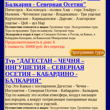
Балкария - Северная Осетия"
Пятигорск - Кисловодск - поляна Азау – гора Эльбрус –
Нальчик - Чегемское ущелье - Владикавказ - Три ущелья:
Куртатинское – Кармадонское - Даргавс - Алагирское
ущелье – Цей – аул Нар
Путешествие относится к видам:
Групповые туры. Экскурсионные туры.
Туры на праздники. Туры на каникулы. Авторские туры.
Экскурсии и отдых в туре:
в Северную Осетию, в России, на Кавказ, в
Кабардино-Балкарию, на Кавказские Минеральные воды
Продолжительность в днях: 6
Стоимость: 36900 руб. без переезда
Программа тура
Тур "ДАГЕСТАН – ЧЕЧНЯ –
ИНГУШЕТИЯ – СЕВЕРНАЯ
ОСЕТИЯ – КАБАРДИНО -
БАЛКАРИЯ"
Тур Это Кавказ с посещением Дагестан – Чечня –
Ингушетия – Северная Осетия – Кабардино - Балкария.
Тур по кавказу это особая атмосфера, воздух насыщен
кислородом, а вокруг потрясающие панорамные виды
величественных гор и ущелий.
Путешествие относится к видам:
Экскурсионные туры. Групповые туры.