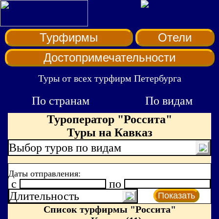
Турфирмы
Отели
Достопримечательности
Туры от всех турфирм Петербурга
По странам
По видам
Туроператор "Россита"
Туры на Кавказ
Выбор туров по видам
Даты отправления:
c
по
Длительность
Показать
Список турфирмы "Россита"