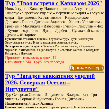
Тур "Твоя встреча с Кавказом 2026"
Новый тур по Кавказу. Нальчик - поляна Азау – гора
Эльбрус - Черекское ущелье – Верхняя Балкария – Голубые
озера - Три ущелья: Куртатинское – Кармадонское -
Даргавс - Горная Дигория: Задалеск – Ханаз - Уаллагком -
Грозный - Махачкала - Избербаш - Гуниб – Гамсутль – Чох
- Хучни – экраноплан Лунь – Дербент - Сулакский каньон,
Дубки – Янтарное
Путешествие относится к видам:
Групповые туры. Туры на каникулы.
Экскурсионные туры. Туры на праздники. Авторские туры.
Экскурсии и отдых в туре:
в Чечню, в России, на Кавказ, в Карачаево-
Черкесию, в Ингушетию, в Приэльбрусье, в Северную Осетию, в Кабардино-
Балкарию, в Дагестан
Продолжительность в днях: 11
Стоимость: 74410 руб. без переезда
Программа тура
Тур "Загадки кавказских ущелий
2026. Северная Осетия –
Ингушетия"
Тур Северная Осетия – Ингушетия . Владикавказ - Три
ущелья - Горная Ингушетия - Горная Дигория -
Национальный парк Алания
Путешествие относится к видам:
Туры на праздники. Туры на каникулы.