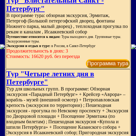
Тур "Блистательный Санкт -
Петербург"
В программе тура: обзорная экскурсия, Эрмитаж,
Петергоф (Большой петергофский дворец, фонтаны
Нижнего парка, малый дворец) , теплоходная прогулка по
рекам и каналам , Исаакиевский собор
Путешествие относится к видам:
Туры выходного дня. Групповые туры.
Экскурсионные туры.
Экскурсии и отдых в туре:
в России, в Санкт-Петербург
Продолжительность в днях: 3
Стоимость: 16620 руб. без переезда
Программа тура
Тур "Четыре летних дня в
Петербурге"
Тур для школьных групп. В программе: Обзорная
экскурсия «Парадный Петербург» + Крейсер «Аврора» –
корабль - музей (внешний осмотр) + Петропавловская
крепость (экскурсия по территории) ; Пешеходная
экскурсия - прогулка по Невскому проспекту + Экскурсия
по Дворцовой площади + Посещение Эрмитажа (по
входным билетам) ; Пешеходная экскурсия «Купола и
шпили Петербурга» + Посещение Казанского собора +
Экскурсия в Исаакиевский собор; Пригородная экскурсия