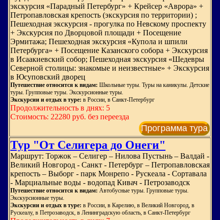
экскурсия «Парадный Петербург» + Крейсер «Аврора» +
Петропавловская крепость (экскурсия по территории) ;
Пешеходная экскурсия - прогулка по Невскому проспекту
+ Экскурсия по Дворцовой площади + Посещение
Эрмитажа; Пешеходная экскурсия «Купола и шпили
Петербурга» + Посещение Казанского собора + Экскурсия
в Исаакиевский собор; Пешеходная экскурсия «Шедевры
Северной столицы: знакомые и неизвестные» + Экскурсия
в Юсуповский дворец
Путешествие относится к видам:
Школьные туры. Туры на каникулы. Детские
туры. Групповые туры. Экскурсионные туры.
Экскурсии и отдых в туре:
в России, в Санкт-Петербург
Продолжительность в днях: 5
Стоимость: 22280 руб. без переезда
Программа тура
Тур "От Селигера до Онеги"
Маршрут: Торжок – Селигер – Нилова Пустынь – Валдай -
Великий Новгород - Санкт - Петербург – Петропавловская
крепость – Выборг - парк Монрепо - Рускеала - Сортавала
- Марциальные воды - водопад Кивач - Петрозаводск
Путешествие относится к видам:
Автобусные туры. Групповые туры.
Экскурсионные туры.
Экскурсии и отдых в туре:
в России, в Карелию, в Великий Новгород, в
Рускеалу, в Петрозаводск, в Ленинградскую область, в Санкт-Петербург