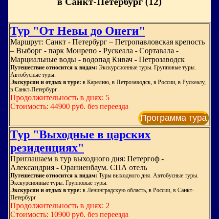
в Санкт-Петербург (12)
Тур "От Невы до Онеги"
Маршрут: Санкт - Петербург – Петропавловская крепость
– Выборг - парк Монрепо - Рускеала - Сортавала -
Марциальные воды - водопад Кивач - Петрозаводск
Путешествие относится к видам:
Экскурсионные туры. Групповые туры.
Автобусные туры.
Экскурсии и отдых в туре:
в Карелию, в Петрозаводск, в России, в Рускеалу,
в Санкт-Петербург
Продолжительность в днях: 5
Стоимость: 44900 руб. без переезда
Программа тура
Тур "Выходные в царских
резиденциях"
Приглашаем в тур выходного дня: Петергоф -
Александрия - Ораниенбаум. СПА отель
Путешествие относится к видам:
Туры выходного дня. Автобусные туры.
Экскурсионные туры. Групповые туры.
Экскурсии и отдых в туре:
в Ленинградскую область, в России, в Санкт-
Петербург
Продолжительность в днях: 2
Стоимость: 10900 руб. без переезда