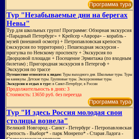
Программа тура
Тур "Незабываемые дни на берегах
Невы"
Тур для школьных групп! Программе: Обзорная экскурсия
«Парадный Петербург» + Крейсер «Аврора» – корабль -
музей (внешний осмотр) + Петропавловская крепость
(экскурсия по территории) ; Пешеходная экскурсия -
прогулка по Невскому проспекту + Экскурсия по
Дворцовой площади + Посещение Эрмитажа (по входным
билетам) ; Пригородная экскурсия в Петергоф +
Экскурсия по трассе
Путешествие относится к видам:
Туры выходного дня. Школьные туры. Туры
на каникулы. Детские туры. Групповые туры. Экскурсионные туры.
Экскурсии и отдых в туре:
в Санкт-Петербург, в России
Продолжительность в днях: 3
Стоимость: 13650 руб. без переезда
Программа тура
Тур "И здесь Россия молодая свои
столицы возвела"
Великий Новгород - Санкт - Петербург - Петропавловская
крепость - Выборг* - парк Монрепо* - Старая Ладога -
Староладожская крепость.