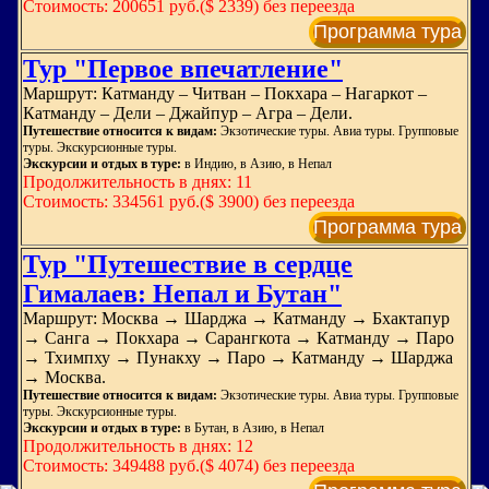
Стоимость: 200651 руб.($ 2339) без переезда
Программа тура
Тур "Первое впечатление"
Маршрут: Катманду – Читван – Покхара – Нагаркот –
Катманду – Дели – Джайпур – Агра – Дели.
Путешествие относится к видам:
Экзотические туры. Авиа туры. Групповые
туры. Экскурсионные туры.
Экскурсии и отдых в туре:
в Индию, в Азию, в Непал
Продолжительность в днях: 11
Стоимость: 334561 руб.($ 3900) без переезда
Программа тура
Тур "Путешествие в сердце
Гималаев: Непал и Бутан"
Маршрут: Москва → Шарджа → Катманду → Бхактапур
→ Санга → Покхара → Сарангкота → Катманду → Паро
→ Тхимпху → Пунакху → Паро → Катманду → Шарджа
→ Москва.
Путешествие относится к видам:
Экзотические туры. Авиа туры. Групповые
туры. Экскурсионные туры.
Экскурсии и отдых в туре:
в Бутан, в Азию, в Непал
Продолжительность в днях: 12
Стоимость: 349488 руб.($ 4074) без переезда