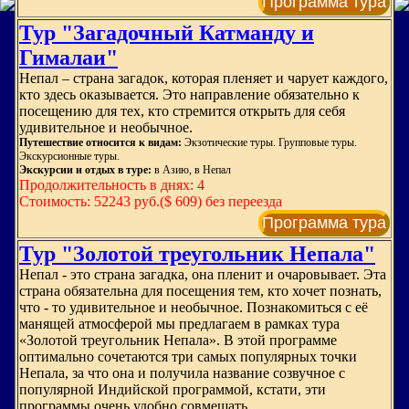
Программа тура
Тур "Загадочный Катманду и
Гималаи"
Непал – страна загадок, которая пленяет и чарует каждого,
кто здесь оказывается. Это направление обязательно к
посещению для тех, кто стремится открыть для себя
удивительное и необычное.
Путешествие относится к видам:
Экзотические туры. Групповые туры.
Экскурсионные туры.
Экскурсии и отдых в туре:
в Азию, в Непал
Продолжительность в днях: 4
Стоимость: 52243 руб.($ 609) без переезда
Программа тура
Тур "Золотой треугольник Непала"
Непал - это страна загадка, она пленит и очаровывает. Эта
страна обязательна для посещения тем, кто хочет познать,
что - то удивительное и необычное. Познакомиться с её
манящей атмосферой мы предлагаем в рамках тура
«Золотой треугольник Непала». В этой программе
оптимально сочетаются три самых популярных точки
Непала, за что она и получила название созвучное с
популярной Индийской программой, кстати, эти
программы очень удобно совмещать.