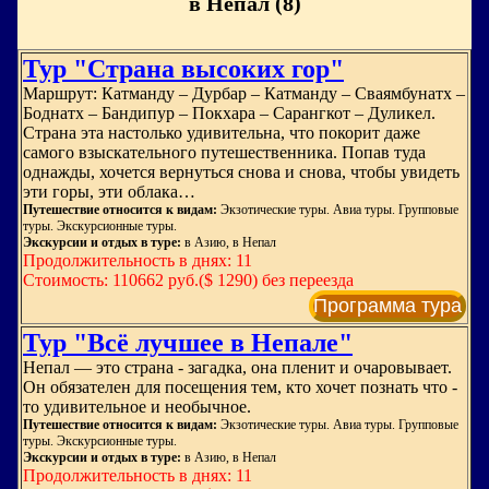
в Непал (8)
Тур "Страна высоких гор"
Маршрут: Катманду – Дурбар – Катманду – Сваямбунатх –
Боднатх – Бандипур – Покхара – Сарангкот – Дуликел.
Страна эта настолько удивительна, что покорит даже
самого взыскательного путешественника. Попав туда
однажды, хочется вернуться снова и снова, чтобы увидеть
эти горы, эти облака…
Путешествие относится к видам:
Экзотические туры. Авиа туры. Групповые
туры. Экскурсионные туры.
Экскурсии и отдых в туре:
в Азию, в Непал
Продолжительность в днях: 11
Стоимость: 110662 руб.($ 1290) без переезда
Программа тура
Тур "Всё лучшее в Непале"
Непал — это страна - загадка, она пленит и очаровывает.
Он обязателен для посещения тем, кто хочет познать что -
то удивительное и необычное.
Путешествие относится к видам:
Экзотические туры. Авиа туры. Групповые
туры. Экскурсионные туры.
Экскурсии и отдых в туре:
в Азию, в Непал
Продолжительность в днях: 11