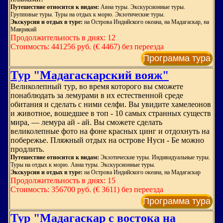
Путешествие относится к видам:
Авиа туры. Экскурсионные туры.
Групповые туры. Туры на отдых к морю. Экзотические туры.
Экскурсии и отдых в туре:
на Острова Индийского океана, на Мадагаскар, на
Маврикий
Продолжительность в днях: 12
Стоимость: 441256 руб. (€ 4467) без переезда
Программа тура
Тур "Мадагаскарский вояж"
Великолепный тур, во время которого вы сможете
понаблюдать за лемурами в их естественной среде
обитания и сделать с ними селфи. Вы увидите хамелеонов
и животное, вошедшее в топ - 10 самых странных существ
мира, — лемура ай - ай. Вы сможете сделать
великолепные фото на фоне красных цинг и отдохнуть на
побережье. Пляжный отдых на острове Нуси - Бе можно
продлить.
Путешествие относится к видам:
Экзотические туры. Индивидуальные туры.
Туры на отдых к морю. Авиа туры. Экскурсионные туры.
Экскурсии и отдых в туре:
на Острова Индийского океана, на Мадагаскар
Продолжительность в днях: 15
Стоимость: 356700 руб. (€ 3611) без переезда
Программа тура
Тур "Мадагаскар с востока на