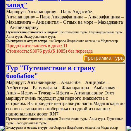
запад"
Маршрут: Антананариву – Парк Андасибе –
Антананариву – Парк Анкарафанцика – Анкарафанцика –
Махаджанга – Анцанития – Отдых на море – Махаджанга
– Антананариву
Путешествие относится к видам:
Экзотические туры. Индивидуальные туры.
Авиа туры. Экскурсионные туры.
Экскурсии и отдых в туре:
на Острова Индийского океана, на Мадагаскар
Продолжительность в днях: 11
Стоимость: 93076 руб.($ 1085) без переезда
Программа тура
Тур "Путешествие в страну
баобабов"
Маршрут: Антананариву – Андасибе – Анцирабе –
Амбуситра – Ранумафана – Фианаранцоа – Амбалавау –
Анья – Исалу – Тулеар – Ифати – Антананариву. Этот
маршрут очень подходит для первого знакомства с
островом. Вы проедете центральную часть Мадагаскара до
его юго - западного побережья по одной из главных
национальных дорог RN7.
Путешествие относится к видам:
Экзотические туры. Авиа туры. Групповые
туры. Экскурсионные туры.
Экскурсии и отдых в туре:
на Острова Индийского океана, на Мадагаскар