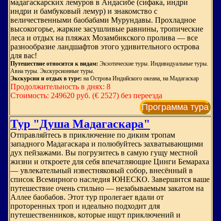
мадагаскарских лемуров в Андасибе (сифака, индри
индри и бамбуковый лемур) и знакомство с
величественными баобабами Мурундавы. Прохладное
высокогорье, жаркие засушливые равнины, тропические
леса и отдых на пляжах Мозамбикского пролива — все
разнообразие ландшафтов этого удивительного острова
для вас!
Путешествие относится к видам:
Экзотические туры. Индивидуальные туры.
Авиа туры. Экскурсионные туры.
Экскурсии и отдых в туре:
на Острова Индийского океана, на Мадагаскар
Продолжительность в днях: 8
Стоимость: 249620 руб. (€ 2527) без переезда
Программа тура
Тур "Душа Мадагаскара"
Отправляйтесь в приключение по диким тропам
западного Мадагаскара и полюбуйтесь захватывающими
дух пейзажами. Вы погрузитесь в самую гущу местной
жизни и откроете для себя впечатляющие Цинги Бемараха
— увлекательный известняковый собор, внесённый в
список Всемирного наследия ЮНЕСКО. Завершится ваше
путешествие очень стильно — незабываемым закатом на
Аллее баобабов. Этот тур пролегает вдали от
проторенных троп и идеально подходит для
путешественников, которые ищут приключений и