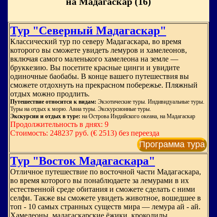
на Мадагаскар (16)
Тур "Северный Мадагаскар"
Классический тур по северу Мадагаскара, во время
которого вы сможете увидеть лемуров и хамелеонов,
включая самого маленького хамелеона на земле —
бруккезию. Вы посетите красные цинги и увидите
одиночные баобабы. В конце вашего путешествия вы
сможете отдохнуть на прекрасном побережье. Пляжный
отдых можно продлить.
Путешествие относится к видам:
Экзотические туры. Индивидуальные туры.
Туры на отдых к морю. Авиа туры. Экскурсионные туры.
Экскурсии и отдых в туре:
на Острова Индийского океана, на Мадагаскар
Продолжительность в днях: 9
Стоимость: 248237 руб. (€ 2513) без переезда
Программа тура
Тур "Восток Мадагаскара"
Отличное путешествие по восточной части Мадагаскара,
во время которого вы понаблюдаете за лемурами в их
естественной среде обитания и сможете сделать с ними
селфи. Также вы сможете увидеть животное, вошедшее в
топ - 10 самых странных существ мира — лемура ай - ай.
Хамелеоны, мадагаскарские ёжики, крокодилы,