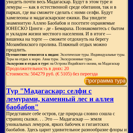
увидеть почти весь Мадагаскар. Будут в этом туре и
лемуры — как в естественной среде обитания, так и в
парках, где вы сможете сделать с ними селфи. Будут
хамелеоны и мадагаскарские ежики. Вы увидите
знаменитую Аллею Баобабов и посетите охраняемые
ЮНЕСКО Цинги - де - Бемараха. Познакомитесь с бытом
и укладом жизни местного населения. И в итоге —
вишенка на торте — сможете отдохнуть на берегу
Мозамбикского пролива. Пляжный отдых можно
продлить.
Путешествие относится к видам:
Экзотические туры. Индивидуальные туры.
Туры на отдых к морю. Авиа туры. Экскурсионные туры.
Экскурсии и отдых в туре:
на Острова Индийского океана, на Мадагаскар
Продолжительность в днях: 20
Стоимость: 504279 руб. (€ 5105) без переезда
Программа тура
Тур "Мадагаскар: селфи с
лемурами, каменный лес и аллея
баобабов"
Представьте себе остров, где природа словно сошла с
страниц сказки. . . Это — Мадагаскар — земля
уникальных лемуров, ярких бабочек и гигантских
баобабов. Здесь царит удивительное разнообразие флоры и