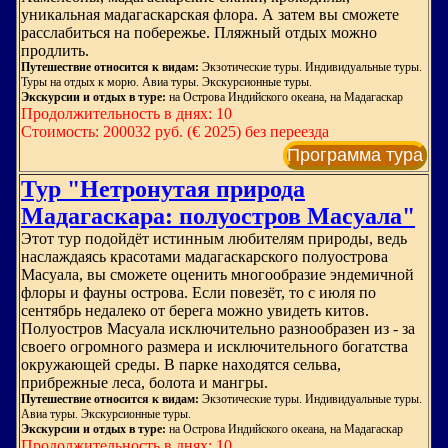
уникальная мадагаскарская флора. А затем вы сможете
расслабиться на побережье. Пляжный отдых можно
продлить.
Путешествие относится к видам:
Экзотические туры. Индивидуальные туры.
Туры на отдых к морю. Авиа туры. Экскурсионные туры.
Экскурсии и отдых в туре:
на Острова Индийского океана, на Мадагаскар
Продолжительность в днях: 10
Стоимость: 200032 руб. (€ 2025) без переезда
Программа тура
Тур "Нетронутая природа
Мадагаскара: полуостров Масуала"
Этот тур подойдёт истинным любителям природы, ведь
наслаждаясь красотами мадагаскарского полуострова
Масуала, вы сможете оценить многообразие эндемичной
флоры и фауны острова. Если повезёт, то с июля по
сентябрь недалеко от берега можно увидеть китов.
Полуостров Масуала исключительно разнообразен из - за
своего огромного размера и исключительного богатства
окружающей среды. В парке находятся сельва,
прибрежные леса, болота и мангры.
Путешествие относится к видам:
Экзотические туры. Индивидуальные туры.
Авиа туры. Экскурсионные туры.
Экскурсии и отдых в туре:
на Острова Индийского океана, на Мадагаскар
Продолжительность в днях: 10