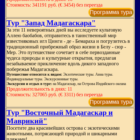
Стоимость: 341191 руб. (€ 3454) без переезда
Программа тура
Тур "Запад Мадагаскара"
За эти 11 невероятных дней вы исследуете культовую
Аллею баобабов, отправитесь в таинственный мир
известняковых игл Цинги - де - Бемараха и погрузитесь в
традиционный прибрежный образ жизни в Белу - сюр -
Мер. Это путешествие сочетает в себе первозданные
чудеса природы и культурные открытия, предлагая
незабываемое приключение вдоль дикого западного
побережья Мадагаскара.
Путешествие относится к видам:
Экзотические туры. Авиа туры.
Индивидуальные туры. Экскурсионные туры.
Экскурсии и отдых в туре:
на Мадагаскар, на Острова Индийского океана
Продолжительность в днях: 11
Стоимость: 327065 руб. (€ 3311) без переезда
Программа тура
Тур "Восточный Мадагаскар и
Маврикий"
Посетите два красивейших острова с экзотическими
животными, потрясающей природой и шикарными
пляжами!