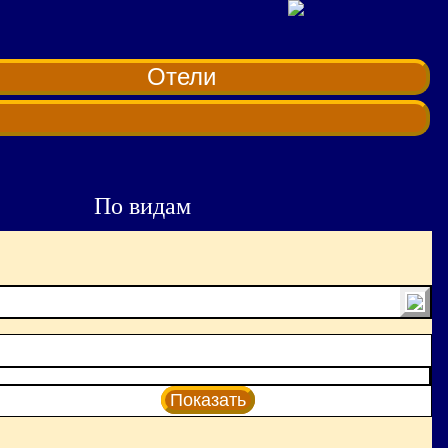
Отели
По видам
Показать