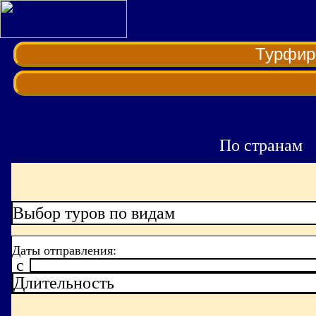
Турфи
По странам
Выбор туров по видам
Даты отправления:
c
Длительность