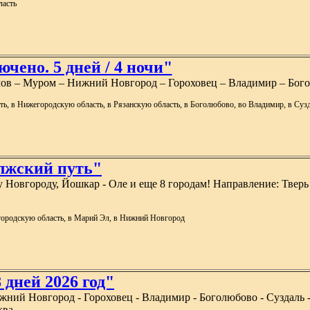
ласть
чено. 5 дней / 4 ночи"
имов – Муром – Нижний Новгород – Гороховец – Владимир – Бог
сть, в Нижегородскую область, в Рязанскую область, в Боголюбово, во Владимир, в Су
олжский путь"
у Новгороду, Йошкар - Оле и еще 8 городам! Направление: Твер
егородскую область, в Марий Эл, в Нижний Новгород
8 дней 2026 год"
ижний Новгород - Гороховец - Владимир - Боголюбово - Суздаль -
ква