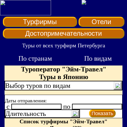
Турфирмы
Отели
Достопримечательности
Туры от всех турфирм Петербурга
По странам
По видам
Туроператор "Эйм-Травел"
Туры в Японию
Выбор туров по видам
Даты отправления:
c
по
Длительность
Показать
Список турфирмы "Эйм-Травел"