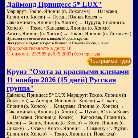
Даймонд Принцесс 5* LUX"
Маршрут: Токио, Япония (п. Йокогама) → Нагасаки,
Япония (о. Кюсю) → Пусан, Южная Корея →
Сакаиминато, Япония (о. Хонсю) → Цуруга, Япония (о.
Хонсю) → Тояма / Канадзава, Япония (о. Хонсю) →
Акита, Япония (о. Хонсю) → Токио, Япония (п. Йокогама)
Путешествие относится к видам:
Морские круизы.
Экскурсии и отдых в туре:
в Японию, в Южную Корею, в Азию
Продолжительность в днях: 10
Стоимость: 237985 руб.($ 2883) без переезда
Программа тура
Круиз "Охота за красными кленами
11 ноября 2026 (15 дней) Русская
группа"
Даймонд Принцесс 5* LUX Маршрут: Токио, Япония (п.
Йокогама) → Аомори, Япония (о. Хонсю) → Саката,
Япония (о. Хонсю) → Канадзава, Япония (о. Хонсю) →
Сакаиминато, Япония (о. Хонсю) → Пусан, Южная Корея
→ Нагасаки, Япония (о. Кюсю) → Кагосима, Япония (о.
Кюсю) → Беппу, Япония (о. Кюсю) → Коти, Япония (о.
Сикоку) → Осака / Киото, Япония → Симидзу / г. Фудзи,
Япония (о. Хонсю) → Токио, Япония (п. Йокогама)