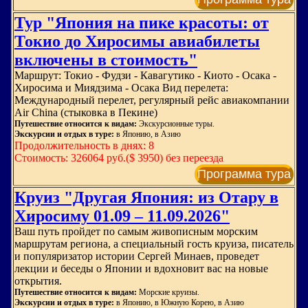
Тур "Япония на пике красоты: от
Токио до Хиросимы авиабилеты
включены в стоимость"
Маршрут: Токио - Фудзи - Кавагутико - Киото - Осака -
Хиросима и Миядзима - Осака Вид перелета:
Международный перелет, регулярный рейс авиакомпании
Air China (стыковка в Пекине)
Путешествие относится к видам:
Экскурсионные туры.
Экскурсии и отдых в туре:
в Японию, в Азию
Продолжительность в днях: 8
Стоимость: 326064 руб.($ 3950) без переезда
Программа тура
Круиз "Другая Япония: из Отару в
Хиросиму 01.09 – 11.09.2026"
Ваш путь пройдет по самым живописным морским
маршрутам региона, а специальный гость круиза, писатель
и популяризатор истории Сергей Минаев, проведет
лекции и беседы о Японии и вдохновит вас на новые
открытия.
Путешествие относится к видам:
Морские круизы.
Экскурсии и отдых в туре:
в Японию, в Южную Корею, в Азию