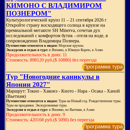
КИМОНО С ВЛАДИМИРОМ
ПОЗНЕРОМ"
Культурологический круиз 11 – 21 сентября 2026 г
Откройте страну восходящего солнца в круизе на
премиальной мегаяхте SH Minerva, сочетая дух
исследований с комфортом бутик - отеля на воде, в
сопровождении Владимира Познера.
Путешествие относится к видам:
Морские круизы.
Экскурсии и отдых в туре:
в Японию, в Южную Корею, в Азию
Продолжительность в днях: 11
Стоимость: 898120 руб.($ 10880) без переезда
Программа тура
Тур "Новогодние каникулы в
Японии 2027"
Маршрут: Токио - Хаконэ - Киото - Нара - Осака - Ханой
(Вьетнам)
Путешествие относится к видам:
Туры на Новый год. Рождественские туры.
Туры на праздники. Экскурсионные туры.
Экскурсии и отдых в туре:
в Японию, во Вьетнам, в Азию
Продолжительность в днях: 9
Стоимость: 420168 руб.($ 5090) без переезда
Программа тура