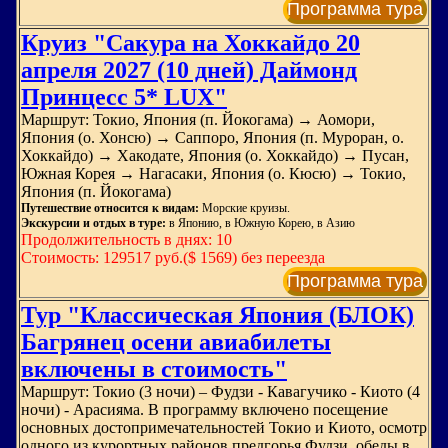
Программа тура
Круиз "Сакура на Хоккайдо 20
апреля 2027 (10 дней) Даймонд
Принцесс 5* LUX"
Маршрут: Токио, Япония (п. Йокогама) → Аомори,
Япония (о. Хонсю) → Саппоро, Япония (п. Муроран, о.
Хоккайдо) → Хакодате, Япония (о. Хоккайдо) → Пусан,
Южная Корея → Нагасаки, Япония (о. Кюсю) → Токио,
Япония (п. Йокогама)
Путешествие относится к видам:
Морские круизы.
Экскурсии и отдых в туре:
в Японию, в Южную Корею, в Азию
Продолжительность в днях: 10
Стоимость: 129517 руб.($ 1569) без переезда
Программа тура
Тур "Классическая Япония (БЛОК)
Багрянец осени авиабилеты
включены в стоимость"
Маршрут: Токио (3 ночи) – Фудзи - Кавагучико - Киото (4
ночи) - Арасияма. В программу включено посещение
основных достопримечательностей Токио и Киото, осмотр
одного из курортных районов предгорья Фудзи, обеды в