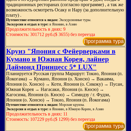
традиционных ресторанах (согласно программе) , а так же
возможность осмотреть Осаку и Нару (за дополнительную
плату) .
Путешествие относится к видам:
Экскурсионные туры.
Экскурсии и отдых в туре:
в Японию, в Азию
Продолжительность в днях: 9
Стоимость: 301712 руб.($ 3655) без переезда
Программа тура
Круиз "Япония с Фейерверками в
Кумано и Южная Корея, лайнер
Даймонд Принцесс 5* LUX"
Планируется Русская группа Маршрут: Токио, Япония (п.
Йокогама) → Кумано, Япония (о. Хонсю) → Вакаяма,
Япония (о. Хонсю) → Коти, Япония (о. Сикоку) → Пусан,
Южная Корея → Нагасаки, Япония (о. Кюсю) →
Кагосима, Япония (о. Кюсю) → Симидзу / г. Фудзи,
Япония (о. Хонсю) → Токио, Япония (п. Йокогама)
Путешествие относится к видам:
Морские круизы.
Экскурсии и отдых в туре:
в Японию, в Южную Корею, в Азию
Продолжительность в днях: 11
Стоимость: 107229 руб.($ 1299) без переезда
Программа тура