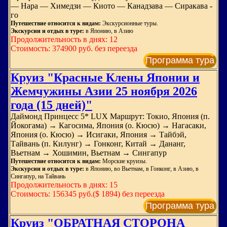
— Нара — Химедзи — Киото — Канадзава — Сиракава -
го
Путешествие относится к видам:
Экскурсионные туры.
Экскурсии и отдых в туре:
в Японию, в Азию
Продолжительность в днях: 12
Стоимость: 374900 руб. без переезда
Программа тура
Круиз "Красные Клены Японии и
Жемчужины Азии 25 ноября 2026
года (15 дней)"
Даймонд Принцесс 5* LUX Маршрут: Токио, Япония (п.
Йокогама) → Кагосима, Япония (о. Кюсю) → Нагасаки,
Япония (о. Кюсю) → Исигаки, Япония → Тайбэй,
Тайвань (п. Килунг) → Гонконг, Китай → Дананг,
Вьетнам → Хошимин, Вьетнам → Сингапур
Путешествие относится к видам:
Морские круизы.
Экскурсии и отдых в туре:
в Японию, во Вьетнам, в Гонконг, в Азию, в
Сингапур, на Тайвань
Продолжительность в днях: 15
Стоимость: 156345 руб.($ 1894) без переезда
Программа тура
Круиз "ОБРАТНАЯ СТОРОНА