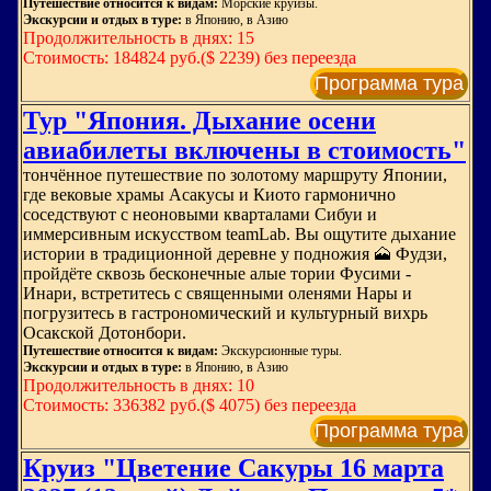
Путешествие относится к видам:
Морские круизы.
Экскурсии и отдых в туре:
в Японию, в Азию
Продолжительность в днях: 15
Стоимость: 184824 руб.($ 2239) без переезда
Программа тура
Тур "Япония. Дыхание осени
авиабилеты включены в стоимость"
тончённое путешествие по золотому маршруту Японии,
где вековые храмы Асакусы и Киото гармонично
соседствуют с неоновыми кварталами Сибуи и
иммерсивным искусством teamLab. Вы ощутите дыхание
истории в традиционной деревне у подножия 🗻 Фудзи,
пройдёте сквозь бесконечные алые тории Фусими -
Инари, встретитесь с священными оленями Нары и
погрузитесь в гастрономический и культурный вихрь
Осакской Дотонбори.
Путешествие относится к видам:
Экскурсионные туры.
Экскурсии и отдых в туре:
в Японию, в Азию
Продолжительность в днях: 10
Стоимость: 336382 руб.($ 4075) без переезда
Программа тура
Круиз "Цветение Сакуры 16 марта