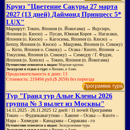
Круиз "Цветение Сакуры 27 марта
2027 (13 дней) Даймонд Принцесс 5*
LUX"
Маршрут: Токио, Япония (п. Йокогама) → Яцусиро,
Япония (о. Кюсю) → Пусан, Южная Корея → Нагасаки,
Япония (о. Кюсю) → Кагосима, Япония (о. Кюсю) →
Беппу, Япония (о. Кюсю) → Мацуяма, Япония (о. Сикоку)
→ Коти, Япония о. Сикоку) → Осака / Киото, Япония →
Токусима, Япония (о. Сикоку) → Симидзу / Г. Фудзи,
Япония (о. Хонсю) → Токио, Япония (п. Йокогама)
Путешествие относится к видам:
Морские круизы.
Экскурсии и отдых в туре:
в Японию, в Азию
Продолжительность в днях: 13
Стоимость: 219494 руб.($ 2659) без переезда
Программа тура
Тур "Гранд тур Алые Клены 2026
группа № 3 вылет из Москвы"
14.11.2025 - 26.11.2025 12 дней / 11 ночей Программа
Токио — Фудзикавагутико – Хаконе – Осака — Киото –
Нара – Химедзи – Канадзава – Сиракава - го
Путешествие относится к видам:
Экскурсионные туры.
Экскурсии и отдых в туре:
в Японию, в Азию