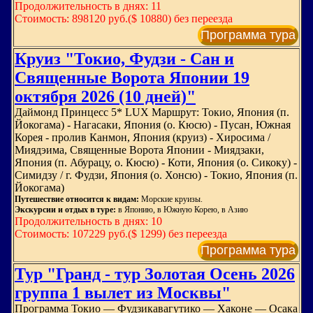
Продолжительность в днях: 11
Стоимость: 898120 руб.($ 10880) без переезда
Программа тура
Круиз "Токио, Фудзи - Сан и
Священные Ворота Японии 19
октября 2026 (10 дней)"
Даймонд Принцесс 5* LUX Маршрут: Токио, Япония (п.
Йокогама) - Нагасаки, Япония (о. Кюсю) - Пусан, Южная
Корея - пролив Канмон, Япония (круиз) - Хиросима /
Миядэима, Священные Ворота Японии - Миядзаки,
Япония (п. Абурацу, о. Кюсю) - Коти, Япония (о. Сикоку) -
Симидзу / г. Фудзи, Япония (о. Хонсю) - Токио, Япония (п.
Йокогама)
Путешествие относится к видам:
Морские круизы.
Экскурсии и отдых в туре:
в Японию, в Южную Корею, в Азию
Продолжительность в днях: 10
Стоимость: 107229 руб.($ 1299) без переезда
Программа тура
Тур "Гранд - тур Золотая Осень 2026
группа 1 вылет из Москвы"
Программа Токио — Фудзикавагутико — Хаконе — Осака