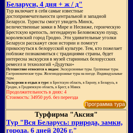
Беларуси, 4 дня + ж / д"
Тур включает в себя самые известные
достопримечательности центральной и западной
Беларуси. Туристы смогут увидеть Минск,
величественные замки в Мире и Несвиже, героическую
Брестскую крепость, легендарную Беловежскую пущу,
королевский город Гродно. Эти удивительные уголки
Беларуси расскажут свои истории и помогут
прикоснуться к белорусской культуре. Тем, кто пожелает
поближе познакомиться с традициями страны, будет
интересна экскурсия в музей старинных белорусских
ремесел и технологий «Дудутки»
Путешествие относится к видам:
Экскурсионные туры. Групповые туры.
Гастрономические туры. Железнодорожные туры на поезде. Индивидуальные
туры.
Экскурсии и отдых в туре:
в Брестскую область, в Европу, в Беларусь, в
Гродно, в Гродненскую область, в Брест, в Минск
Продолжительность в днях: 4
Стоимость: 34950 руб. без переезда
Программа тура
Турфирма "Аксия"
Тур "Вся Беларусь: природа, замки,
города. 6 дней 2026 г."