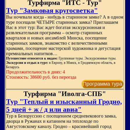
Турфирма "ИТС - Тур"
Тур "Замковая кругосветка"
Вы ночевали когда - нибудь в старинном замке? А в одном
туре посещали ЧЕТЫРЕ старинных замка? Приглашаем
Вас в этот тур: Вас ждет богатая экскурсионная и
развлекательная программа – осмотр старинных
кварталов и новых ансамблей Минска, посещение
старинных замков, знакомство с величественными
храмами, посещение мастерской художника и дегустация
премиальных напитков…
Путешествие относится к видам:
Групповые туры. Экскурсионные туры.
Экскурсии и отдых в туре:
в Европу, в Минск, в Гродненскую область, в
Беларусь
Продолжительность в днях: 4
Стоимость: 38600 руб. без переезда
Программа тура
Турфирма "Иволга-СПБ"
Тур "Теплый и изысканный Гродно,
5 дней + ж / д или авиа"
Тур в Белоруссию с посещением средневекового замка,
дворца в Ружанах и катанием на теплоходе по
Августовскому каналу. Гродно – красивейший город