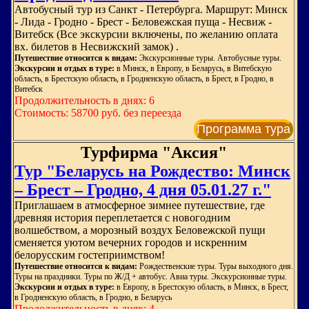
Автобусный тур из Санкт - Петербурга. Маршрут: Минск
- Лида - Гродно - Брест - Беловежская пуща - Несвиж -
Витебск (Все экскурсии включены, по желанию оплата
вх. билетов в Несвижский замок) .
Путешествие относится к видам:
Экскурсионные туры. Автобусные туры.
Экскурсии и отдых в туре:
в Минск, в Европу, в Беларусь, в Витебскую
область, в Брестскую область, в Гродненскую область, в Брест, в Гродно, в
Витебск
Продолжительность в днях: 6
Стоимость: 58700 руб. без переезда
Программа тура
Турфирма "Аксия"
Тур "Беларусь на Рождество: Минск
– Брест – Гродно, 4 дня 05.01.27 г."
Приглашаем в атмосферное зимнее путешествие, где
древняя история переплетается с новогодним
волшебством, а морозный воздух Беловежской пущи
сменяется уютом вечерних городов и искренним
белорусским гостеприимством!
Путешествие относится к видам:
Рождественские туры. Туры выходного дня.
Туры на праздники. Туры по Ж/Д + автобус. Авиа туры. Экскурсионные туры.
Экскурсии и отдых в туре:
в Европу, в Брестскую область, в Минск, в Брест,
в Гродненскую область, в Гродно, в Беларусь
Продолжительность в днях: 4