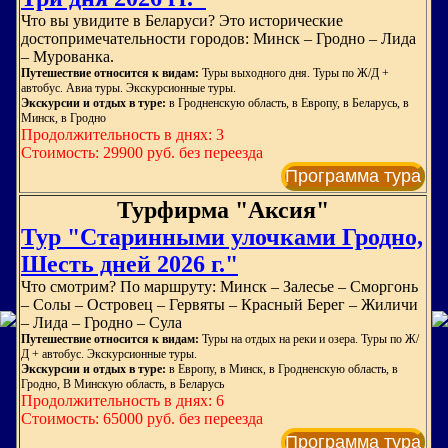
Что вы увидите в Беларуси? Это исторические
достопримечательности городов: Минск – Гродно – Лида
– Мурованка.
Путешествие относится к видам:
Туры выходного дня. Туры по Ж/Д +
автобус. Авиа туры. Экскурсионные туры.
Экскурсии и отдых в туре:
в Гродненскую область, в Европу, в Беларусь, в
Минск, в Гродно
Продолжительность в днях: 3
Стоимость: 29900 руб. без переезда
Программа тура
Турфирма "Аксия"
Тур "Старинными улочками Гродно,
Шесть дней 2026 г."
Что смотрим? По маршруту: Минск – Залесье – Сморгонь
– Солы – Островец – Гервяты – Красный Берег – Жиличи
– Лида – Гродно – Сула
Путешествие относится к видам:
Туры на отдых на реки и озера. Туры по Ж/
Д + автобус. Экскурсионные туры.
Экскурсии и отдых в туре:
в Европу, в Минск, в Гродненскую область, в
Гродно, В Минскую область, в Беларусь
Продолжительность в днях: 6
Стоимость: 65000 руб. без переезда
Программа тура