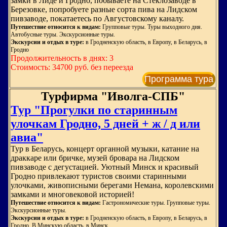
замки в Лиде и Гродно, побываете на Стеклозаводе в
Березовке, попробуете разные сорта пива на Лидском
пивзаводе, покатаетесь по Августовскому каналу.
Путешествие относится к видам:
Групповые туры. Туры выходного дня.
Автобусные туры. Экскурсионные туры.
Экскурсии и отдых в туре:
в Гродненскую область, в Европу, в Беларусь, в
Гродно
Продолжительность в днях: 3
Стоимость: 34700 руб. без переезда
Программа тура
Турфирма "Иволга-СПБ"
Тур "Прогулки по старинным
улочкам Гродно, 5 дней + ж / д или
авиа"
Тур в Беларусь, концерт органной музыки, катание на
драккаре или бричке, музей бровара на Лидском
пивзаводе с дегустацией. Уютный Минск и красивый
Гродно привлекают туристов своими старинными
улочками, живописными берегами Немана, королевскими
замками и многовековой историей!
Путешествие относится к видам:
Гастрономические туры. Групповые туры.
Экскурсионные туры.
Экскурсии и отдых в туре:
в Гродненскую область, в Европу, в Беларусь, в
Гродно, В Минскую область, в Минск