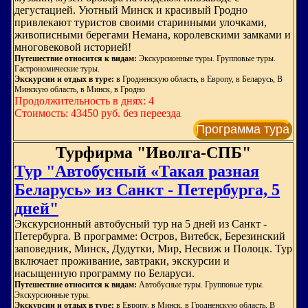
дегустацией. Уютный Минск и красивый Гродно
привлекают туристов своими старинными улочками,
живописными берегами Немана, королевскими замками и
многовековой историей!
Путешествие относится к видам:
Экскурсионные туры. Групповые туры.
Гастрономические туры.
Экскурсии и отдых в туре:
в Гродненскую область, в Европу, в Беларусь, В
Минскую область, в Минск, в Гродно
Продолжительность в днях: 4
Стоимость: 43450 руб. без переезда
Программа тура
Турфирма "Иволга-СПБ"
Тур "Автобусный «Такая разная
Беларусь» из Санкт - Петербурга, 5
дней"
Экскурсионный автобусный тур на 5 дней из Санкт -
Петербурга. В программе: Остров, Витебск, Березинский
заповедник, Минск, Дудутки, Мир, Несвиж и Полоцк. Тур
включает проживание, завтраки, экскурсии и
насыщенную программу по Беларуси.
Путешествие относится к видам:
Автобусные туры. Групповые туры.
Экскурсионные туры.
Экскурсии и отдых в туре:
в Европу, в Минск, в Гродненскую область, В