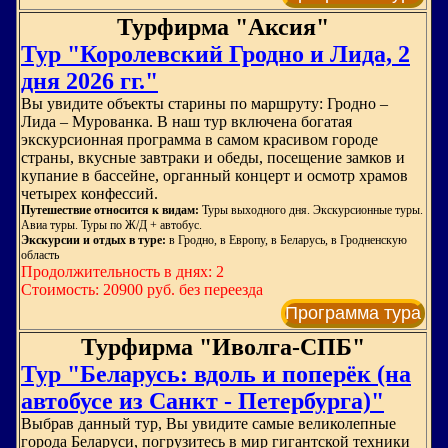
Турфирма "Аксия"
Тур "Королевский Гродно и Лида, 2
дня 2026 гг."
Вы увидите объекты старины по маршруту: Гродно –
Лида – Мурованка. В наш тур включена богатая
экскурсионная программа в самом красивом городе
страны, вкусные завтраки и обеды, посещение замков и
купание в бассейне, органный концерт и осмотр храмов
четырех конфессий.
Путешествие относится к видам:
Туры выходного дня. Экскурсионные туры.
Авиа туры. Туры по Ж/Д + автобус.
Экскурсии и отдых в туре:
в Гродно, в Европу, в Беларусь, в Гродненскую
область
Продолжительность в днях: 2
Стоимость: 20900 руб. без переезда
Программа тура
Турфирма "Иволга-СПБ"
Тур "Беларусь: вдоль и поперёк (на
автобусе из Санкт - Петербурга)"
Выбрав данный тур, Вы увидите самые великолепные
города Беларуси, погрузитесь в мир гигантской техники