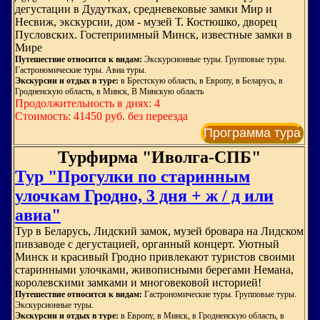
дегустации в Дудутках, средневековые замки Мир и
Несвиж, экскурсии, дом - музей Т. Костюшко, дворец
Пусловских. Гостеприимный Минск, известные замки в
Мире
Путешествие относится к видам:
Экскурсионные туры. Групповые туры.
Гастрономические туры. Авиа туры.
Экскурсии и отдых в туре:
в Брестскую область, в Европу, в Беларусь, в
Гродненскую область, в Минск, В Минскую область
Продолжительность в днях: 4
Стоимость: 41450 руб. без переезда
Программа тура
Турфирма "Иволга-СПБ"
Тур "Прогулки по старинным
улочкам Гродно, 3 дня + ж / д или
авиа"
Тур в Беларусь, Лидский замок, музей бровара на Лидском
пивзаводе с дегустацией, органный концерт. Уютный
Минск и красивый Гродно привлекают туристов своими
старинными улочками, живописными берегами Немана,
королевскими замками и многовековой историей!
Путешествие относится к видам:
Гастрономические туры. Групповые туры.
Экскурсионные туры.
Экскурсии и отдых в туре:
в Европу, в Минск, в Гродненскую область, в