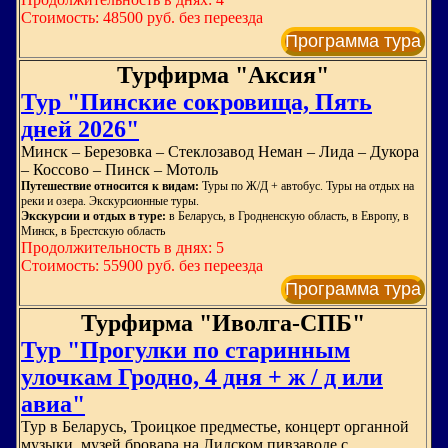
Стоимость: 48500 руб. без переезда
Программа тура
Турфирма "Аксия"
Тур "Пинские сокровища, Пять
дней 2026"
Минск – Березовка – Стеклозавод Неман – Лида – Дукора
– Коссово – Пинск – Мотоль
Путешествие относится к видам:
Туры по Ж/Д + автобус. Туры на отдых на
реки и озера. Экскурсионные туры.
Экскурсии и отдых в туре:
в Беларусь, в Гродненскую область, в Европу, в
Минск, в Брестскую область
Продолжительность в днях: 5
Стоимость: 55900 руб. без переезда
Программа тура
Турфирма "Иволга-СПБ"
Тур "Прогулки по старинным
улочкам Гродно, 4 дня + ж / д или
авиа"
Тур в Беларусь, Троицкое предместье, концерт органной
музыки, музей бровара на Лидском пивзаводе с