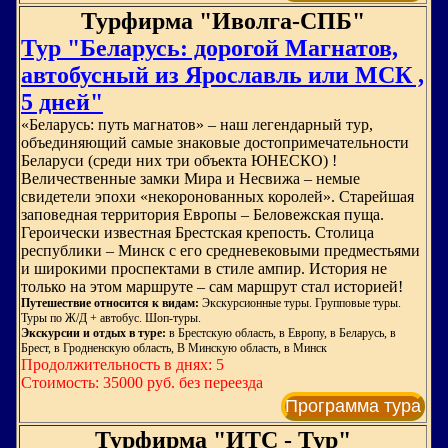
Турфирма "Иволга-СПБ"
Тур "Беларусь: дорогой Магнатов,
автобусный из Ярославль или МСК ,
5 дней"
«Беларусь: путь магнатов» – наш легендарный тур,
объединяющий самые знаковые достопримечательности
Беларуси (среди них три объекта ЮНЕСКО) !
Величественные замки Мира и Несвижа – немые
свидетели эпохи «некоронованных королей». Старейшая
заповедная территория Европы – Беловежская пуща.
Героически известная Брестская крепость. Столица
республики – Минск с его средневековыми предместьями
и широкими проспектами в стиле ампир. История не
только на этом маршруте – сам маршрут стал историей!
Путешествие относится к видам:
Экскурсионные туры. Групповые туры.
Туры по Ж/Д + автобус. Шоп-туры.
Экскурсии и отдых в туре:
в Брестскую область, в Европу, в Беларусь, в
Брест, в Гродненскую область, В Минскую область, в Минск
Продолжительность в днях: 5
Стоимость: 35000 руб. без переезда
Программа тура
Турфирма "ИТС - Тур"