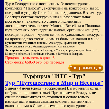
Тур в Белоруссию с посещением Этнокультурного
комплекса " Наносы" , экскурсией на тракторный завод,
поездкой в усадьбу Ильи Репина в Здравнево. В этом туре
Вас ждет богатая экскурсионная и развлекательная
программа – знакомство с многочисленными
достопримечательностями Минска, Витебска и Полоцка,
путешествия к легендарным замкам, органный концерт,
посещение домов - музеев великих художников, экскурсия
на производство стекла и самых больших машин в мире.
Путешествие относится к видам:
Авиа туры. Групповые туры.
Экскурсионные туры. Железнодорожные туры на поезде.
Экскурсии и отдых в туре:
в Европу, в Минск, в Гродненскую область, В
Минскую область, в Витебскую область, в Витебск, в Беларусь
Продолжительность в днях: 6
Стоимость: 65850 руб. без переезда
Программа тура
Турфирма "ИТС - Тур"
Тур "Путешествие в Мир и Несвиж"
5 дней / 4 ночи (среда - воскресенье) Вы ночевали когда -
нибудь в старинном замке? Приглашаем в Беларусь не
спеша познакомиться со столицей и основательно
насладиться нашими самыми яркими памятниками –
включенными в Список всемирного культурного