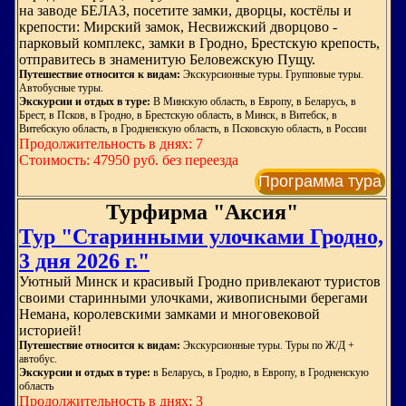
на заводе БЕЛАЗ, посетите замки, дворцы, костёлы и
крепости: Мирский замок, Несвижский дворцово -
парковый комплекс, замки в Гродно, Брестскую крепость,
отправитесь в знаменитую Беловежскую Пущу.
Путешествие относится к видам:
Экскурсионные туры. Групповые туры.
Автобусные туры.
Экскурсии и отдых в туре:
В Минскую область, в Европу, в Беларусь, в
Брест, в Псков, в Гродно, в Брестскую область, в Минск, в Витебск, в
Витебскую область, в Гродненскую область, в Псковскую область, в России
Продолжительность в днях: 7
Стоимость: 47950 руб. без переезда
Программа тура
Турфирма "Аксия"
Тур "Старинными улочками Гродно,
3 дня 2026 г."
Уютный Минск и красивый Гродно привлекают туристов
своими старинными улочками, живописными берегами
Немана, королевскими замками и многовековой
историей!
Путешествие относится к видам:
Экскурсионные туры. Туры по Ж/Д +
автобус.
Экскурсии и отдых в туре:
в Беларусь, в Гродно, в Европу, в Гродненскую
область
Продолжительность в днях: 3