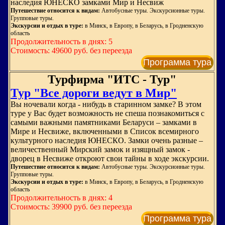
наследия ЮНЕСКО замками Мир и Несвиж
Путешествие относится к видам:
Автобусные туры. Экскурсионные туры.
Групповые туры.
Экскурсии и отдых в туре:
в Минск, в Европу, в Беларусь, в Гродненскую
область
Продолжительность в днях: 5
Стоимость: 49600 руб. без переезда
Программа тура
Турфирма "ИТС - Тур"
Тур "Все дороги ведут в Мир"
Вы ночевали когда - нибудь в старинном замке? В этом
туре у Вас будет возможность не спеша познакомиться с
самыми важными памятниками Беларуси – замками в
Мире и Несвиже, включенными в Список всемирного
культурного наследия ЮНЕСКО. Замки очень разные –
величественный Мирский замок и изящный замок -
дворец в Несвиже откроют свои тайны в ходе экскурсии.
Путешествие относится к видам:
Автобусные туры. Экскурсионные туры.
Групповые туры.
Экскурсии и отдых в туре:
в Минск, в Европу, в Беларусь, в Гродненскую
область
Продолжительность в днях: 4
Стоимость: 39900 руб. без переезда
Программа тура