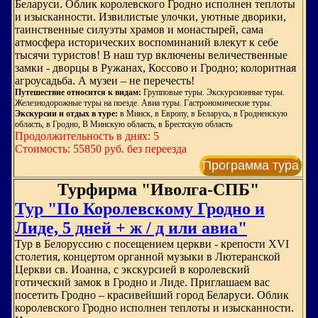
Беларуси. Облик королевского Гродно исполнен теплоты
и изысканности. Извилистые улочки, уютные дворики,
таинственные силуэты храмов и монастырей, сама
атмосфера исторических воспоминаний влекут к себе
тысячи туристов! В наш тур включены величественные
замки - дворцы в Ружанах, Коссово и Гродно; колоритная
агроусадьба. А музеи – не перечесть!
Путешествие относится к видам:
Групповые туры. Экскурсионные туры.
Железнодорожные туры на поезде. Авиа туры. Гастрономические туры.
Экскурсии и отдых в туре:
в Минск, в Европу, в Беларусь, в Гродненскую
область, в Гродно, В Минскую область, в Брестскую область
Продолжительность в днях: 5
Стоимость: 55850 руб. без переезда
Программа тура
Турфирма "Иволга-СПБ"
Тур "По Королевскому Гродно и
Лиде, 5 дней + ж / д или авиа"
Тур в Белоруссию с посещением церкви - крепости ХVI
столетия, концертом органной музыки в Лютеранской
Церкви св. Иоанна, с экскурсией в королевский
готический замок в Гродно и Лиде. Приглашаем вас
посетить Грод­но – красивейший город Беларуси. Облик
королевского Гродно исполнен теплоты и изысканности.