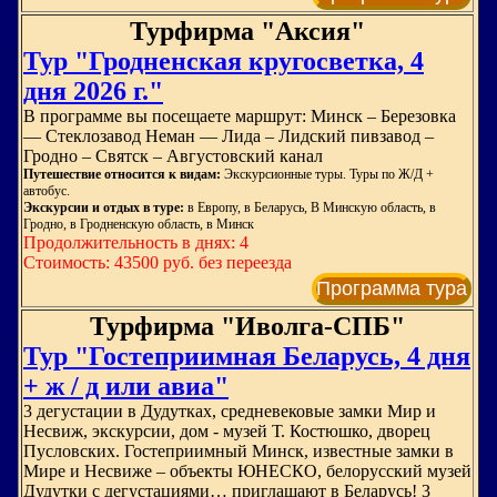
Турфирма "Аксия"
Тур "Гродненская кругосветка, 4
дня 2026 г."
В программе вы посещаете маршрут: Минск – Березовка
— Стеклозавод Неман — Лида – Лидский пивзавод –
Гродно – Святск – Августовский канал
Путешествие относится к видам:
Экскурсионные туры. Туры по Ж/Д +
автобус.
Экскурсии и отдых в туре:
в Европу, в Беларусь, В Минскую область, в
Гродно, в Гродненскую область, в Минск
Продолжительность в днях: 4
Стоимость: 43500 руб. без переезда
Программа тура
Турфирма "Иволга-СПБ"
Тур "Гостеприимная Беларусь, 4 дня
+ ж / д или авиа"
3 дегустации в Дудутках, средневековые замки Мир и
Несвиж, экскурсии, дом - музей Т. Костюшко, дворец
Пусловских. Гостеприимный Минск, известные замки в
Мире и Несвиже – объекты ЮНЕСКО, белорусский музей
Дудутки с дегустациями… приглашают в Беларусь! 3