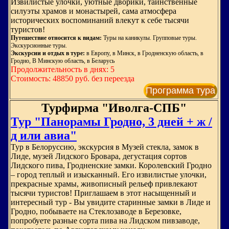
Извилистые улочки, уютные дворики, таинственные
силуэты храмов и монастырей, сама атмосфера
исторических воспоминаний влекут к себе тысячи
туристов!
Путешествие относится к видам:
Туры на каникулы. Групповые туры.
Экскурсионные туры.
Экскурсии и отдых в туре:
в Европу, в Минск, в Гродненскую область, в
Гродно, В Минскую область, в Беларусь
Продолжительность в днях: 5
Стоимость: 48850 руб. без переезда
Программа тура
Турфирма "Иволга-СПБ"
Тур "Панорамы Гродно, 3 дней + ж /
д или авиа"
Тур в Белоруссию, экскурсия в Музей стекла, замок в
Лиде, музей Лидского Бровара, дегустация сортов
Лидского пива, Гродненские замки. Королевский Гродно
– город теплый и изысканный. Его извилистые улочки,
прекрасные храмы, живописный рельеф привлекают
тысячи туристов! Приглашаем в этот насыщенный и
интересный тур - Вы увидите старинные замки в Лиде и
Гродно, побываете на Стеклозаводе в Березовке,
попробуете разные сорта пива на Лидском пивзаводе,