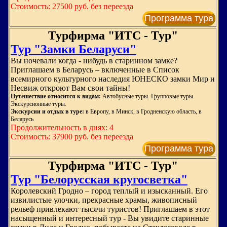
Стоимость: 27500 руб. без переезда
Программа тура
Турфирма "ИТС - Тур"
Тур "Замки Беларуси"
Вы ночевали когда - нибудь в старинном замке?
Приглашаем в Беларусь – включенные в Список
всемирного культурного наследия ЮНЕСКО замки Мир и
Несвиж откроют Вам свои тайны!
Путешествие относится к видам:
Автобусные туры. Групповые туры.
Экскурсионные туры.
Экскурсии и отдых в туре:
в Европу, в Минск, в Гродненскую область, в
Беларусь
Продолжительность в днях: 4
Стоимость: 37900 руб. без переезда
Программа тура
Турфирма "ИТС - Тур"
Тур "Белорусская кругосветка"
Королевский Гродно – город теплый и изысканный. Его
извилистые улочки, прекрасные храмы, живописный
рельеф привлекают тысячи туристов! Приглашаем в этот
насыщенный и интересный тур - Вы увидите старинные