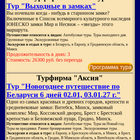
Тур "Выходные в замках"
Вы ночевали когда - нибудь в старинном замке?
Включенные в Список всемирного культурного наследия
ЮНЕСКО замки Мир и Несвиж – «звезды» этого
маршрута.
Путешествие относится к видам:
Автобусные туры. Туры выходного дня.
Групповые туры. Экскурсионные туры.
Экскурсии и отдых в туре:
в Беларусь, в Европу, в Гродненскую область, в
Минск
Продолжительность в днях: 3
Стоимость: 26300 руб. без переезда
Программа тура
Турфирма "Аксия"
Тур "Новогоднее путешествие по
Беларуси 6 дней 02.01, 03.01.27 г."
Одни из самых красивых и древних городов, крепости и
средневековые замки: Витебск, Минск, замковый
комплекс Мир, Коссовский дворец, Брест с Брестской
крепостью и Беловежской пущи, Гродно, Минск.
Путешествие относится к видам:
Автобусные туры. Туры на Новый год.
Туры на праздники. Раннее бронирование туров. Экскурсионные туры.
Экскурсии и отдых в туре:
в Европу, в Брестскую область, в Минск, в Брест,
в Гродненскую область, в Гродно, В Минскую область, в Витебскую область, в