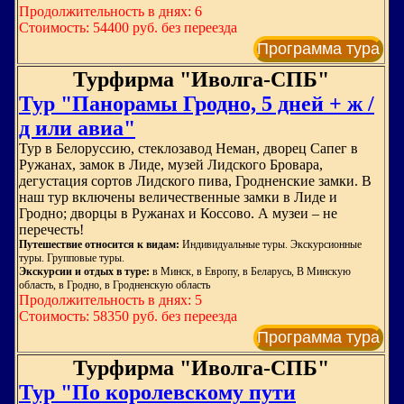
Продолжительность в днях: 6
Стоимость: 54400 руб. без переезда
Программа тура
Турфирма "Иволга-СПБ"
Тур "Панорамы Гродно, 5 дней + ж /
д или авиа"
Тур в Белоруссию, стеклозавод Неман, дворец Сапег в
Ружанах, замок в Лиде, музей Лидского Бровара,
дегустация сортов Лидского пива, Гродненские замки. В
наш тур включены величественные замки в Лиде и
Гродно; дворцы в Ружанах и Коссово. А музеи – не
перечесть!
Путешествие относится к видам:
Индивидуальные туры. Экскурсионные
туры. Групповые туры.
Экскурсии и отдых в туре:
в Минск, в Европу, в Беларусь, В Минскую
область, в Гродно, в Гродненскую область
Продолжительность в днях: 5
Стоимость: 58350 руб. без переезда
Программа тура
Турфирма "Иволга-СПБ"
Тур "По королевскому пути