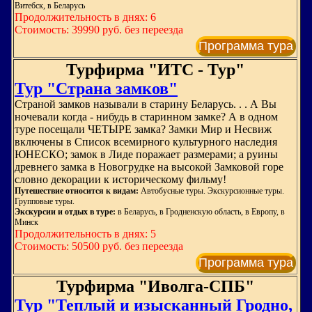
Витебск, в Беларусь
Продолжительность в днях: 6
Стоимость: 39990 руб. без переезда
Программа тура
Турфирма "ИТС - Тур"
Тур "Страна замков"
Страной замков называли в старину Беларусь. . . А Вы
ночевали когда - нибудь в старинном замке? А в одном
туре посещали ЧЕТЫРЕ замка? Замки Мир и Несвиж
включены в Список всемирного культурного наследия
ЮНЕСКО; замок в Лиде поражает размерами; а руины
древнего замка в Новогрудке на высокой Замковой горе
словно декорации к историческому фильму!
Путешествие относится к видам:
Автобусные туры. Экскурсионные туры.
Групповые туры.
Экскурсии и отдых в туре:
в Беларусь, в Гродненскую область, в Европу, в
Минск
Продолжительность в днях: 5
Стоимость: 50500 руб. без переезда
Программа тура
Турфирма "Иволга-СПБ"
Тур "Теплый и изысканный Гродно,