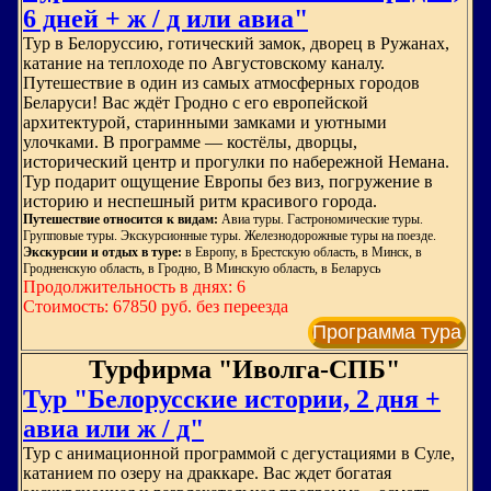
6 дней + ж / д или авиа"
Тур в Белоруссию, готический замок, дворец в Ружанах,
катание на теплоходе по Августовскому каналу.
Путешествие в один из самых атмосферных городов
Беларуси! Вас ждёт Гродно с его европейской
архитектурой, старинными замками и уютными
улочками. В программе — костёлы, дворцы,
исторический центр и прогулки по набережной Немана.
Тур подарит ощущение Европы без виз, погружение в
историю и неспешный ритм красивого города.
Путешествие относится к видам:
Авиа туры. Гастрономические туры.
Групповые туры. Экскурсионные туры. Железнодорожные туры на поезде.
Экскурсии и отдых в туре:
в Европу, в Брестскую область, в Минск, в
Гродненскую область, в Гродно, В Минскую область, в Беларусь
Продолжительность в днях: 6
Стоимость: 67850 руб. без переезда
Программа тура
Турфирма "Иволга-СПБ"
Тур "Белорусские истории, 2 дня +
авиа или ж / д"
Тур с анимационной программой с дегустациями в Суле,
катанием по озеру на драккаре. Вас ждет богатая