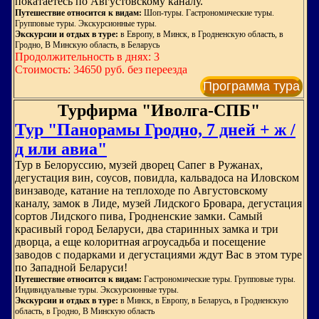
покатаетесь по Августовскому каналу.
Путешествие относится к видам:
Шоп-туры. Гастрономические туры.
Групповые туры. Экскурсионные туры.
Экскурсии и отдых в туре:
в Европу, в Минск, в Гродненскую область, в
Гродно, В Минскую область, в Беларусь
Продолжительность в днях: 3
Стоимость: 34650 руб. без переезда
Программа тура
Турфирма "Иволга-СПБ"
Тур "Панорамы Гродно, 7 дней + ж /
д или авиа"
Тур в Белоруссию, музей дворец Сапег в Ружанах,
дегустация вин, соусов, повидла, кальвадоса на Иловском
винзаводе, катание на теплоходе по Августовскому
каналу, замок в Лиде, музей Лидского Бровара, дегустация
сортов Лидского пива, Гродненские замки. Самый
красивый город Беларуси, два старинных замка и три
дворца, а еще колоритная агроусадьба и посещение
заводов с подарками и дегустациями ждут Вас в этом туре
по Западной Беларуси!
Путешествие относится к видам:
Гастрономические туры. Групповые туры.
Индивидуальные туры. Экскурсионные туры.
Экскурсии и отдых в туре:
в Минск, в Европу, в Беларусь, в Гродненскую
область, в Гродно, В Минскую область