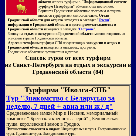
области
от всех турфирм в
"Информационной системе
турфирм Петербурга"
обновляются постоянно.
Варианты Гродненские областные программ и отдыха
вносятся турфирмами самостоятельно.
Отели
Гродненской области для отдыха
находятся в закладке "
Отели
",
информация о Гродненской области
и
достопримечательностях в
Гродненской области
находится в закладке "
О стране
".
Заявку на
отдых и экскурсии в Гродненской области
можно отправить из
описания тура по Гродненской области.
Адреса и телефоны
турфирм СПб предлагающих
экскурсии и отдых в
Гродненской области
находятся в описаниях программ.
Гродненские областные путешествия ждут вас.
Список туров от всех турфирм
из Санкт-Петербурга на отдых и экскурсии в
Гродненской области (84)
Турфирма "Иволга-СПБ"
Тур "Знакомство с Беларусью за
неделю, 7 дней + авиа или ж / д"
Средневековые замки Мир и Несвиж, мемориальный
комплекс " Брестская крепость - герой" , Беловежская
пуща, королевский замок в Гродно.
Путешествие относится к видам:
Индивидуальные туры. Гастрономические
туры. Групповые туры. Экскурсионные туры.