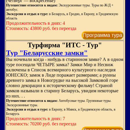
(четверг — воскресенье)
Путешествие относится к видам:
Экскурсионные туры. Туры по Ж/Д +
автобус.
Экскурсии и отдых в туре:
в Беларусь, в Гродно, в Европу, в Гродненскую
область
Продолжительность в днях: 4
Стоимость: 43800 руб. без переезда
Программа тура
Турфирма "ИТС - Тур"
Тур "Беларусские замки"
Вы ночевали когда - нибудь в старинном замке? А в одном
туре посещали ЧЕТЫРЕ замка? Замки Мир и Несвиж
включены в Список всемирного культурного наследия
ЮНЕСКО; замок в Лиде поражает размерами; а руины
древнего замка в Новогрудке на высокой Замковой горе
словно декорации к историческому фильму! Страной
замков называли в старину Беларусь, увидим некоторые
из них. . .
Путешествие относится к видам:
Автобусные туры. Групповые туры.
Экскурсионные туры.
Экскурсии и отдых в туре:
в Европу, в Минск, в Гродненскую область, в
Беларусь
Продолжительность в днях: 7
Стоимость: 70200 руб. без переезда