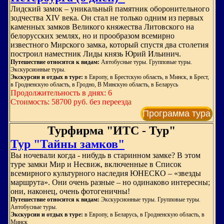
Лидский замок – уникальный памятник оборонительного
зодчества XIV века. Он стал не только одним из первых
каменных замков Великого княжества Литовского на
белорусских землях, но и прообразом всемирно
известного Мирского замка, который спустя два столетия
построил наместник Лиды князь Юрий Ильинич.
Путешествие относится к видам:
Автобусные туры. Групповые туры.
Экскурсионные туры.
Экскурсии и отдых в туре:
в Европу, в Брестскую область, в Минск, в Брест,
в Гродненскую область, в Гродно, В Минскую область, в Беларусь
Продолжительность в днях: 6
Стоимость: 58700 руб. без переезда
Программа тура
Турфирма "ИТС - Тур"
Тур "Тайны замков"
Вы ночевали когда - нибудь в старинном замке? В этом
туре замки Мир и Несвиж, включенные в Список
всемирного культурного наследия ЮНЕСКО – «звезды
маршрута». Они очень разные – но одинаково интересны;
они, наконец, очень фотогеничны!
Путешествие относится к видам:
Экскурсионные туры. Групповые туры.
Автобусные туры.
Экскурсии и отдых в туре:
в Европу, в Беларусь, в Гродненскую область, в
Минск