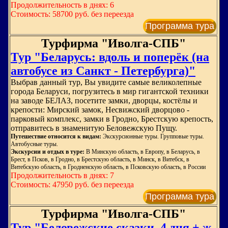
Продолжительность в днях: 6
Стоимость: 58700 руб. без переезда
Программа тура
Турфирма "Иволга-СПБ"
Тур "Беларусь: вдоль и поперёк (на
автобусе из Санкт - Петербурга)"
Выбрав данный тур, Вы увидите самые великолепные
города Беларуси, погрузитесь в мир гигантской техники
на заводе БЕЛАЗ, посетите замки, дворцы, костёлы и
крепости: Мирский замок, Несвижский дворцово -
парковый комплекс, замки в Гродно, Брестскую крепость,
отправитесь в знаменитую Беловежскую Пущу.
Путешествие относится к видам:
Экскурсионные туры. Групповые туры.
Автобусные туры.
Экскурсии и отдых в туре:
В Минскую область, в Европу, в Беларусь, в
Брест, в Псков, в Гродно, в Брестскую область, в Минск, в Витебск, в
Витебскую область, в Гродненскую область, в Псковскую область, в России
Продолжительность в днях: 7
Стоимость: 47950 руб. без переезда
Программа тура
Турфирма "Иволга-СПБ"
Тур "Беловежские сказки, 4 дня + ж