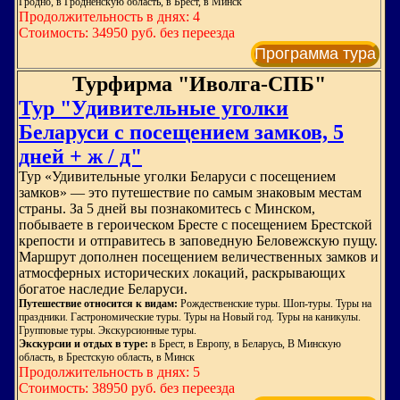
Гродно, в Гродненскую область, в Брест, в Минск
Продолжительность в днях: 4
Стоимость: 34950 руб. без переезда
Программа тура
Турфирма "Иволга-СПБ"
Тур "Удивительные уголки
Беларуси с посещением замков, 5
дней + ж / д"
Тур «Удивительные уголки Беларуси с посещением
замков» — это путешествие по самым знаковым местам
страны. За 5 дней вы познакомитесь с Минском,
побываете в героическом Бресте с посещением Брестской
крепости и отправитесь в заповедную Беловежскую пущу.
Маршрут дополнен посещением величественных замков и
атмосферных исторических локаций, раскрывающих
богатое наследие Беларуси.
Путешествие относится к видам:
Рождественские туры. Шоп-туры. Туры на
праздники. Гастрономические туры. Туры на Новый год. Туры на каникулы.
Групповые туры. Экскурсионные туры.
Экскурсии и отдых в туре:
в Брест, в Европу, в Беларусь, В Минскую
область, в Брестскую область, в Минск
Продолжительность в днях: 5
Стоимость: 38950 руб. без переезда