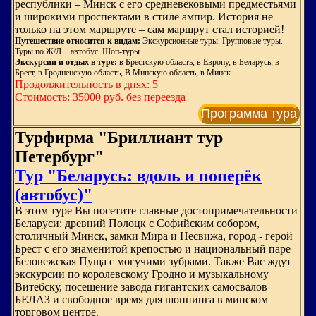
республики – Минск с его средневековыми предместьями
и широкими проспектами в стиле ампир. История не
только на этом маршруте – сам маршрут стал историей!
Путешествие относится к видам:
Экскурсионные туры. Групповые туры.
Туры по Ж/Д + автобус. Шоп-туры.
Экскурсии и отдых в туре:
в Брестскую область, в Европу, в Беларусь, в
Брест, в Гродненскую область, В Минскую область, в Минск
Продолжительность в днях: 5
Стоимость: 35000 руб. без переезда
Программа тура
Турфирма "Бриллиант тур
Петербург"
Тур "Беларусь: вдоль и поперёк
(автобус)"
В этом туре Вы посетите главные достопримечательности
Беларуси: древний Полоцк с Софийским собором,
столичный Минск, замки Мира и Несвижа, город - герой
Брест с его знаменитой крепостью и национальный паре
Беловежская Пуща с могучими зубрами. Также Вас ждут
экскурсии по королевскому Гродно и музыкальному
Витебску, посещение завода гигантских самосвалов
БЕЛАЗ и свободное время для шоппинга в минском
торговом центре.