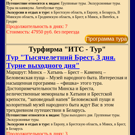
Путешествие относится к видам:
Групповые туры. Экскурсионные туры.
Туры на каникулы. Автобусные туры.
Экскурсии и отдых в туре:
в Брестскую область, в Европу, в Беларусь, В
Минскую область, в Гродненскую область, в Брест, в Минск, в Витебск, в
Гродно
Продолжительность в днях: 7
Стоимость: 47950 руб. без переезда
Программа тура
Турфирма "ИТС - Тур"
Тур "Тысячелетний Брест, 3 дня.
Турне выходного дня"
Маршрут: Минск – Хатынь – Брест – Каменец –
Беловежская пуща – Музей народного быта. Интересная и
насыщенная программа – «фишка» этого тура.
Достопримечательности Минска и Бреста,
величественные мемориалы в Хатыни и Брестской
крепости, “заповедный напев” Беловежской пущи и
колоритный музей народного быта ждут Вас в этом
трехдневном путешествии в Беларусь.
Путешествие относится к видам:
Туры выходного дня. Групповые туры.
Экскурсионные туры.
Экскурсии и отдых в туре:
в Европу, в Брестскую область, в Минск, в Брест,
в Беларусь
Продолжительность в днях: 3