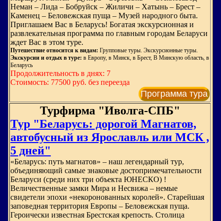
Неман – Лида – Бобруйск – Жиличи – Хатынь – Брест –
Каменец – Беловежская пуща – Музей народного быта.
Приглашаем Вас в Беларусь! Богатая экскурсионная и
развлекательная программа по главным городам Беларуси
ждет Вас в этом туре.
Путешествие относится к видам:
Групповые туры. Экскурсионные туры.
Экскурсии и отдых в туре:
в Европу, в Минск, в Брест, В Минскую область, в
Беларусь
Продолжительность в днях: 7
Стоимость: 77500 руб. без переезда
Программа тура
Турфирма "Иволга-СПБ"
Тур "Беларусь: дорогой Магнатов,
автобусный из Ярославль или МСК ,
5 дней"
«Беларусь: путь магнатов» – наш легендарный тур,
объединяющий самые знаковые достопримечательности
Беларуси (среди них три объекта ЮНЕСКО) !
Величественные замки Мира и Несвижа – немые
свидетели эпохи «некоронованных королей». Старейшая
заповедная территория Европы – Беловежская пуща.
Героически известная Брестская крепость. Столица