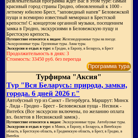
развлекательная программа ждет Вас в этом туре: самый
красивый город страны Гродно, обновленный к 1000 -
летнему юбилею Брест, “заповедный напев” Беловежской
пущи и всемирно известный мемориал в Брестской
крепости! С концертом органной музыки, посещением
замка в Гродно, экскурсиями в Беловежскую пущу и
Брестскую крепость.
Путешествие относится к видам:
Железнодорожные туры на поезде.
Экскурсионные туры. Групповые туры. Авиа туры.
Экскурсии и отдых в туре:
в Гродно, в Европу, в Беларусь, в Брест
Продолжительность в днях: 3
Стоимость: 33450 руб. без переезда
Программа тура
Турфирма "Аксия"
Тур "Вся Беларусь: природа, замки,
города. 6 дней 2026 г."
Автобусный тур из Санкт - Петербурга. Маршрут: Минск
- Лида - Гродно - Брест - Беловежская пуща - Несвиж -
Витебск (Все экскурсии включены, по желанию оплата
вх. билетов в Несвижский замок) .
Путешествие относится к видам:
Экскурсионные туры. Автобусные туры.
Экскурсии и отдых в туре:
в Минск, в Европу, в Беларусь, в Витебскую
область, в Брестскую область, в Гродненскую область, в Брест, в Гродно, в
Витебск