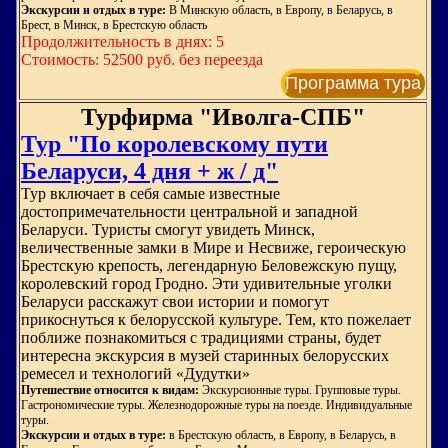
Экскурсии и отдых в туре:
В Минскую область, в Европу, в Беларусь, в
Брест, в Минск, в Брестскую область
Продолжительность в днях: 5
Стоимость: 52500 руб. без переезда
Программа тура
Турфирма "Иволга-СПБ"
Тур "По королевскому пути
Беларуси, 4 дня + ж / д"
Тур включает в себя самые известные
достопримечательности центральной и западной
Беларуси. Туристы смогут увидеть Минск,
величественные замки в Мире и Несвиже, героическую
Брестскую крепость, легендарную Беловежскую пущу,
королевский город Гродно. Эти удивительные уголки
Беларуси расскажут свои истории и помогут
прикоснуться к белорусской культуре. Тем, кто пожелает
поближе познакомиться с традициями страны, будет
интересна экскурсия в музей старинных белорусских
ремесел и технологий «Дудутки»
Путешествие относится к видам:
Экскурсионные туры. Групповые туры.
Гастрономические туры. Железнодорожные туры на поезде. Индивидуальные
туры.
Экскурсии и отдых в туре:
в Брестскую область, в Европу, в Беларусь, в