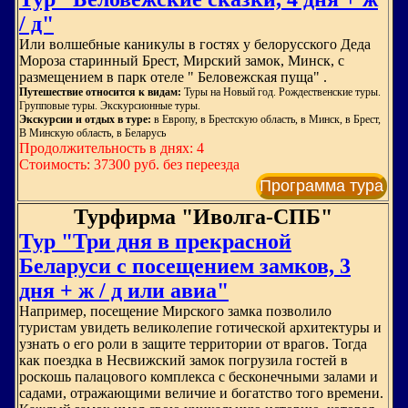
/ д"
Или волшебные каникулы в гостях у белорусского Деда
Мороза старинный Брест, Мирский замок, Минск, с
размещением в парк отеле " Беловежская пуща" .
Путешествие относится к видам:
Туры на Новый год. Рождественские туры.
Групповые туры. Экскурсионные туры.
Экскурсии и отдых в туре:
в Европу, в Брестскую область, в Минск, в Брест,
В Минскую область, в Беларусь
Продолжительность в днях: 4
Стоимость: 37300 руб. без переезда
Программа тура
Турфирма "Иволга-СПБ"
Тур "Три дня в прекрасной
Беларуси с посещением замков, 3
дня + ж / д или авиа"
Например, посещение Мирского замка позволило
туристам увидеть великолепие готической архитектуры и
узнать о его роли в защите территории от врагов. Тогда
как поездка в Несвижский замок погрузила гостей в
роскошь палацового комплекса с бесконечными залами и
садами, отражающими величие и богатство того времени.