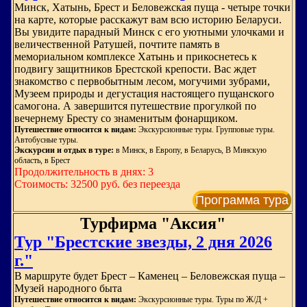
Минск, Хатынь, Брест и Беловежская пуща - четыре точки
на карте, которые расскажут вам всю историю Беларуси.
Вы увидите парадный Минск с его уютными улочками и
величественной Ратушей, почтите память в
мемориальном комплексе Хатынь и прикоснетесь к
подвигу защитников Брестской крепости. Вас ждет
знакомство с первобытным лесом, могучими зубрами,
Музеем природы и дегустация настоящего пущанского
самогона. А завершится путешествие прогулкой по
вечернему Бресту со знаменитым фонарщиком.
Путешествие относится к видам:
Экскурсионные туры. Групповые туры.
Автобусные туры.
Экскурсии и отдых в туре:
в Минск, в Европу, в Беларусь, В Минскую
область, в Брест
Продолжительность в днях: 3
Стоимость: 32500 руб. без переезда
Программа тура
Турфирма "Аксия"
Тур "Брестские звезды, 2 дня 2026
г."
В маршруте будет Брест – Каменец – Беловежская пуща –
Музей народного быта
Путешествие относится к видам:
Экскурсионные туры. Туры по Ж/Д +