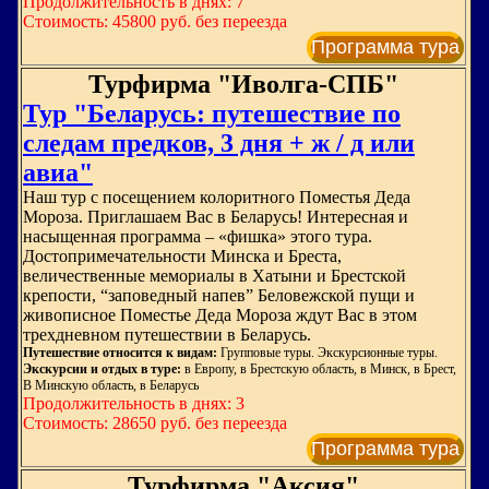
Продолжительность в днях: 7
Стоимость: 45800 руб. без переезда
Программа тура
Турфирма "Иволга-СПБ"
Тур "Беларусь: путешествие по
следам предков, 3 дня + ж / д или
авиа"
Наш тур с посещением колоритного Поместья Деда
Мороза. Приглашаем Вас в Беларусь! Интересная и
насыщенная программа – «фишка» этого тура.
Достопримечательности Минска и Бреста,
величественные мемориалы в Хатыни и Брестской
крепости, “заповедный напев” Беловежской пущи и
живописное Поместье Деда Мороза ждут Вас в этом
трехдневном путешествии в Беларусь.
Путешествие относится к видам:
Групповые туры. Экскурсионные туры.
Экскурсии и отдых в туре:
в Европу, в Брестскую область, в Минск, в Брест,
В Минскую область, в Беларусь
Продолжительность в днях: 3
Стоимость: 28650 руб. без переезда
Программа тура
Турфирма "Аксия"