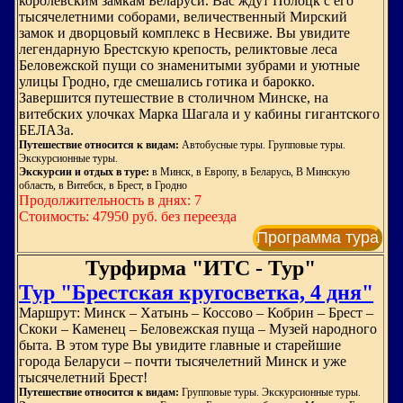
королевским замкам Беларуси. Вас ждут Полоцк с его
тысячелетними соборами, величественный Мирский
замок и дворцовый комплекс в Несвиже. Вы увидите
легендарную Брестскую крепость, реликтовые леса
Беловежской пущи со знаменитыми зубрами и уютные
улицы Гродно, где смешались готика и барокко.
Завершится путешествие в столичном Минске, на
витебских улочках Марка Шагала и у кабины гигантского
БЕЛАЗа.
Путешествие относится к видам:
Автобусные туры. Групповые туры.
Экскурсионные туры.
Экскурсии и отдых в туре:
в Минск, в Европу, в Беларусь, В Минскую
область, в Витебск, в Брест, в Гродно
Продолжительность в днях: 7
Стоимость: 47950 руб. без переезда
Программа тура
Турфирма "ИТС - Тур"
Тур "Брестская кругосветка, 4 дня"
Маршрут: Минск – Хатынь – Коссово – Кобрин – Брест –
Скоки – Каменец – Беловежская пуща – Музей народного
быта. В этом туре Вы увидите главные и старейшие
города Беларуси – почти тысячелетний Минск и уже
тысячелетний Брест!
Путешествие относится к видам:
Групповые туры. Экскурсионные туры.