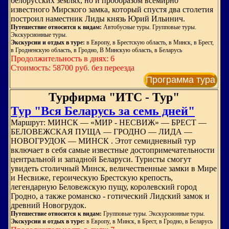
белорусских землях, но и прообразом всемирно
известного Мирского замка, который спустя два столетия
построил наместник Лиды князь Юрий Ильинич.
Путешествие относится к видам:
Автобусные туры. Групповые туры.
Экскурсионные туры.
Экскурсии и отдых в туре:
в Европу, в Брестскую область, в Минск, в Брест,
в Гродненскую область, в Гродно, В Минскую область, в Беларусь
Продолжительность в днях: 6
Стоимость: 58700 руб. без переезда
Программа тура
Турфирма "ИТС - Тур"
Тур "Вся Беларусь за семь дней"
Маршрут: МИНСК — «МИР - НЕСВИЖ» — БРЕСТ —
БЕЛОВЕЖСКАЯ ПУЩА — ГРОДНО — ЛИДА —
НОВОГРУДОК — МИНСК . Этот семидневный тур
включает в себя самые известные достопримечательности
центральной и западной Беларуси. Туристы смогут
увидеть столичный Минск, величественные замки в Мире
и Несвиже, героическую Брестскую крепость,
легендарную Беловежскую пущу, королевский город
Гродно, а также романско - готический Лидский замок и
древний Новогрудок.
Путешествие относится к видам:
Групповые туры. Экскурсионные туры.
Экскурсии и отдых в туре:
в Европу, в Минск, в Брест, в Гродно, в Беларусь