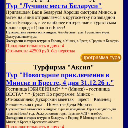
Тур "Лучшие места Беларуси"
Приглашаем Вас в Беларусь! Хорошо смотрим Минск, а
затем на 3 дня отправляемся в кругосветку по западной
части Беларуси, в ее наиболее интересные в туристском
плане города: Гродно и Брест!
Путешествие относится к видам:
Автобусные туры. Групповые туры.
Экскурсионные туры.
Экскурсии и отдых в туре:
в Европу, в Минск, в Брест, в Гродно, в Беларусь
Продолжительность в днях: 4
Стоимость: 42500 руб. без переезда
Программа тура
Турфирма "Аксия"
Тур "Новогодние приключения в
Минске и Бресте, 4 дня 31.12.26 г."
Гостиница ЮБИЛЕЙНАЯ* * * (Минск) – гостиница
ВЕСТА* * * (Брест) По программе: Минск –
Этнокомплекс Дукорский маёнтак – Брест – Каменец –
Беловежская пуща – Поместье Деда Мороза
Путешествие относится к видам:
Туры на праздники. Туры выходного дня.
Туры на Новый год. Экскурсионные туры. Туры по Ж/Д + автобус.
Экскурсии и отдых в туре:
в Беларусь, в Европу, В Минскую область, в
Минск, в Брест, в Брестскую область
Продолжительность в днях: 4