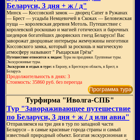
Беларуси, 3 дня + ж / д"
Минск — Коссовский замок — дворец Сапег в Ружанах
— Брест — усадьба Немцевичей в Скоках — Беловежская
пуща — королевская деревня Мотоль. Путешествие с
королевской роскошью и магией готических и барочных
шедевров богатейших дворянских гнезд Беларуси! Вас
заворожат дворцовые интерьеры жемчужины неоготики
Коссовского замка, который за роскошь и магическую
атмосферу называют " Рыцарская Грёза"
Путешествие относится к видам:
Туры на праздники. Групповые туры.
Экскурсионные туры.
Экскурсии и отдых в туре:
в Европу, в Брестскую область, в Брест, в
Беларусь
Продолжительность в днях: 3
Стоимость: 35860 руб. без переезда
Программа тура
Турфирма "Иволга-СПБ"
Тур "Завораживающее путешествие
по Беларуси, 3 дня + ж / д или авиа"
Отправляемся на три дня в тур по западной части
Беларуси – в самые красивые города страны и самый
известный природный объект. Богатая экскурсионная и