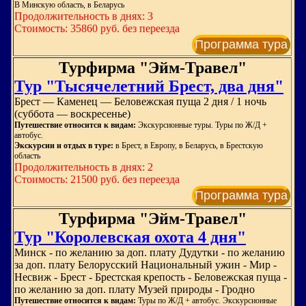
В Минскую область, в Беларусь
Продолжительность в днях: 3
Стоимость: 35860 руб. без переезда
Программа тура
Турфирма "Эйм-Травел"
Тур "Тысячелетний Брест, два дня"
Брест — Ка­ме­нец — Бе­ло­веж­ская пу­ща 2 дня / 1 ночь
(суббота — воскресенье)
Путешествие относится к видам:
Экскурсионные туры. Туры по Ж/Д +
автобус.
Экскурсии и отдых в туре:
в Брест, в Европу, в Беларусь, в Брестскую
область
Продолжительность в днях: 2
Стоимость: 21500 руб. без переезда
Программа тура
Турфирма "Эйм-Травел"
Тур "Королевская охота 4 дня"
Минск - по желанию за доп. плату Дудутки - по желанию
за доп. плату Белорусский Национальный ужин - Мир -
Несвиж - Брест - Брестская крепость - Беловежская пуща -
по желанию за доп. плату Музей природы - Гродно
Путешествие относится к видам:
Туры по Ж/Д + автобус. Экскурсионные