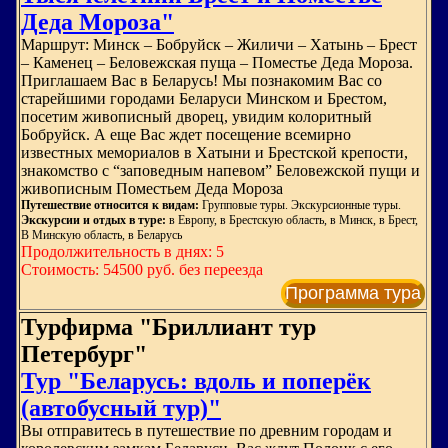
Деда Мороза"
Маршрут: Минск – Бобруйск – Жиличи – Хатынь – Брест
– Каменец – Беловежская пуща – Поместье Деда Мороза.
Приглашаем Вас в Беларусь! Мы познакомим Вас со
старейшими городами Беларуси Минском и Брестом,
посетим живописный дворец, увидим колоритный
Бобруйск. А еще Вас ждет посещение всемирно
известных мемориалов в Хатыни и Брестской крепости,
знакомство с “заповедным напевом” Беловежской пущи и
живописным Поместьем Деда Мороза
Путешествие относится к видам:
Групповые туры. Экскурсионные туры.
Экскурсии и отдых в туре:
в Европу, в Брестскую область, в Минск, в Брест,
В Минскую область, в Беларусь
Продолжительность в днях: 5
Стоимость: 54500 руб. без переезда
Программа тура
Турфирма "Бриллиант тур
Петербург"
Тур "Беларусь: вдоль и поперёк
(автобусный тур)"
Вы отправитесь в путешествие по древним городам и