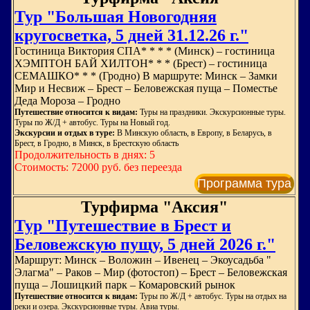
Тур "Большая Новогодняя
кругосветка, 5 дней 31.12.26 г."
Гостиница Виктория СПА* * * * (Минск) – гостиница
ХЭМПТОН БАЙ ХИЛТОН* * * (Брест) – гостиница
СЕМАШКО* * * (Гродно) В маршруте: Минск – Замки
Мир и Несвиж – Брест – Беловежская пуща – Поместье
Деда Мороза – Гродно
Путешествие относится к видам:
Туры на праздники. Экскурсионные туры.
Туры по Ж/Д + автобус. Туры на Новый год.
Экскурсии и отдых в туре:
В Минскую область, в Европу, в Беларусь, в
Брест, в Гродно, в Минск, в Брестскую область
Продолжительность в днях: 5
Стоимость: 72000 руб. без переезда
Программа тура
Турфирма "Аксия"
Тур "Путешествие в Брест и
Беловежскую пущу, 5 дней 2026 г."
Маршрут: Минск – Воложин – Ивенец – Экоусадьба "
Элагма" – Раков – Мир (фотостоп) – Брест – Беловежская
пуща – Лошицкий парк – Комаровский рынок
Путешествие относится к видам:
Туры по Ж/Д + автобус. Туры на отдых на
реки и озера. Экскурсионные туры. Авиа туры.