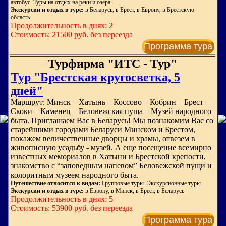
автобус. Туры на отдых на реки и озера.
Экскурсии и отдых в туре:
в Беларусь, в Брест, в Европу, в Брестскую
область
Продолжительность в днях: 2
Стоимость: 21500 руб. без переезда
Программа тура
Турфирма "ИТС - Тур"
Тур "Брестская кругосветка, 5
дней"
Маршрут: Минск – Хатынь – Коссово – Кобрин – Брест –
Скоки – Каменец – Беловежская пуща – Музей народного
быта. Приглашаем Вас в Беларусь! Мы познакомим Вас со
старейшими городами Беларуси Минском и Брестом,
покажем величественные дворцы и храмы, отвезем в
живописную усадьбу - музей. А еще посещение всемирно
известных мемориалов в Хатыни и Брестской крепости,
знакомство с “заповедным напевом” Беловежской пущи и
колоритным музеем народного быта.
Путешествие относится к видам:
Групповые туры. Экскурсионные туры.
Экскурсии и отдых в туре:
в Европу, в Минск, в Брест, в Беларусь
Продолжительность в днях: 5
Стоимость: 53900 руб. без переезда
Программа тура