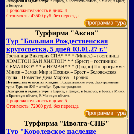
Экскурсии и отдых в туре:
в Европу, в Брестскую область, в Минск, в Брест,
в Беларусь
Продолжительность в днях: 4
Стоимость: 43500 руб. без переезда
Программа тура
Турфирма "Аксия"
Тур "Большая Рождественская
кругосветка, 5 дней 03.01.27 г."
Гостиница Виктория СПА* * * * (Минск) – гостиница
ХЭМПТОН БАЙ ХИЛТОН* * * (Брест) – гостиницы
СЕМАШКО* * * и НЕМАН* * * (Гродно) По программе:
Минск – Замки Мир и Несвиж – Брест – Беловежская
пуща – Поместье Деда Мороза – Гродно
Путешествие относится к видам:
Рождественские туры. Экскурсионные
туры. Туры по Ж/Д + автобус. Туры на праздники.
Экскурсии и отдых в туре:
в Европу, в Гродно, в Беларусь, в Брест, в Минск,
в Брестскую область, В Минскую область
Продолжительность в днях: 5
Стоимость: 72000 руб. без переезда
Программа тура
Турфирма "Иволга-СПБ"
Тур "Королевское наследие