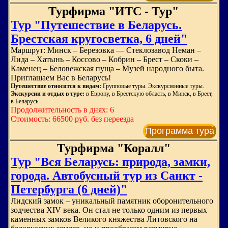
Турфирма "ИТС - Тур"
Тур "Путешествие в Беларусь.
Брестская кругосветка, 6 дней"
Маршрут: Минск – Березовка — Стеклозавод Неман –
Лида – Хатынь – Коссово – Кобрин – Брест – Скоки –
Каменец – Беловежская пуща – Музей народного быта.
Приглашаем Вас в Беларусь!
Путешествие относится к видам:
Групповые туры. Экскурсионные туры.
Экскурсии и отдых в туре:
в Европу, в Брестскую область, в Минск, в Брест,
в Беларусь
Продолжительность в днях: 6
Стоимость: 66500 руб. без переезда
Программа тура
Турфирма "Коралл"
Тур "Вся Беларусь: природа, замки,
города. Автобусный тур из Санкт -
Петербурга (6 дней)"
Лидский замок – уникальный памятник оборонительного
зодчества XIV века. Он стал не только одним из первых
каменных замков Великого княжества Литовского на