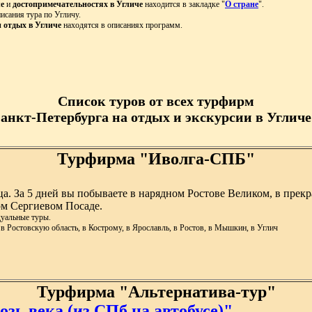
е
и
достопримечательностях в Угличе
находится в закладке "
О стране
".
исания тура по Угличу.
и отдых в Угличе
находятся в описаниях программ.
Список туров от всех турфирм
Санкт-Петербурга на отдых и экскурсии в Угличе 
Турфирма "Иволга-СПБ"
. За 5 дней вы побываете в нарядном Ростове Великом, в прек
м Сергиевом Посаде.
уальные туры.
 в Ростовскую область, в Кострому, в Ярославль, в Ростов, в Мышкин, в Углич
Турфирма "Альтернатива-тур"
зь века (из СПб на автобусе)"