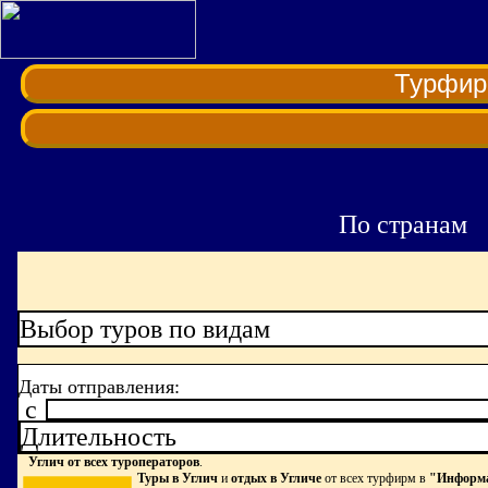
Турфи
По странам
Выбор туров по видам
Даты отправления:
c
Длительность
Углич от всех туроператоров
.
Туры в Углич
и
отдых в Угличе
от всех турфирм в
"Информа