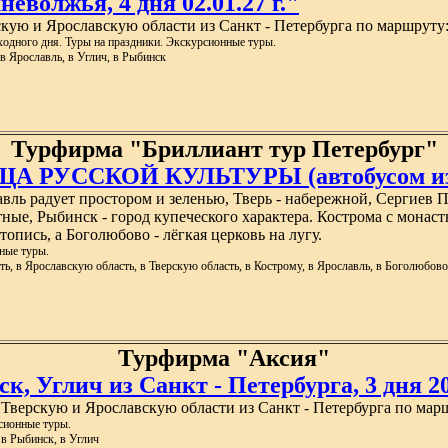
еволжья, 4 дня 02.01.27 г."
ую и Ярославскую области из Санкт - Петербурга по маршруту:
одного дня. Туры на праздники. Экскурсионные туры.
 в Ярославль, в Углич, в Рыбинск
Турфирма "Бриллиант тур Петербург"
РУССКОЙ КУЛЬТУРЫ (автобусом из 
лавль радует простором и зеленью, Тверь - набережной, Сергиев 
ные, Рыбинск - город купеческого характера. Кострома с монаст
опись, а Боголюбово - лёгкая церковь на лугу.
ные туры.
ть, в Ярославскую область, в Тверскую область, в Кострому, в Ярославль, в Боголюбов
Турфирма "Аксия"
, Углич из Санкт - Петербурга, 3 дня 20
Тверскую и Ярославскую области из Санкт - Петербурга по марш
сионные туры.
 в Рыбинск, в Углич