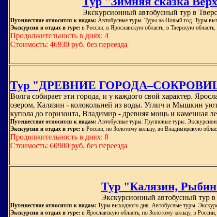
Тур "Зимняя сказка Верхн
Экскурсионный автобусный тур в Тверск
Путешествие относится к видам:
Автобусные туры. Туры на Новый год. Туры вых
Экскурсии и отдых в туре:
в России, в Ярославскую область, в Тверскую область,
Продолжительность в днях: 4
Стоимость: 46930 руб. без переезда
Тур "ДРЕВНИЕ ГОРОДА–СОКРОВИЩА 
Волга собирает эти города, и у каждого свой характер. Ярос
озером, Калязин - колокольней из воды. Углич и Мышкин уют
купола до горизонта, Владимир - древняя мощь и каменная лет
Путешествие относится к видам:
Автобусные туры. Групповые туры. Экскурсион
Экскурсии и отдых в туре:
в России, по Золотому кольцу, во Владимирскую облас
Продолжительность в днях: 8
Стоимость: 60900 руб. без переезда
Тур "Калязин, Рыбинск
Экскурсионный автобусный тур в 
Путешествие относится к видам:
Туры выходного дня. Автобусные туры. Экскур
Экскурсии и отдых в туре:
в Ярославскую область, по Золотому кольцу, в России,