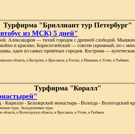
Турфирма "Бриллиант тур Петербург"
обус из МСК) 5 дней"
врой. Александров — тихий городок с древней слободой. Мышкин
окойно и красиво. Борисоглебский — совсем скромный, но с мон
храмы, один из самых приятных городов. Кострома — купеческая
лавскую область, в Кострому, в Ярославль, в Ростов, в Мышкин, в Углич, в Рыбинск
Турфирма "Коралл"
онастырей"
 - Кирилло - Белозерский монастырь - Вологда - Вологодский кр
упповые туры. Экскурсионные туры.
ю область, в Вологодскую область, в Ярославль, в Углич, в Рыбинск