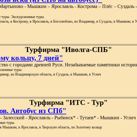
Мартыново - Мышкин – Ярославль - Кострома – Плёс – Суздаль -
 туры. Экскурсионные туры.
ласть, в Кострому, в Ярославль, в Боголюбово, во Владимир, в Суздаль, в Мышкин, в 
Турфирма "Иволга-СПБ"
му кольцу, 7 дней"
мство с городами древней Руси. Незабываемые памятники истори
сионные туры.
адимир, во Владимирскую область, в Суздаль, в Мышкин, в Углич
Турфирма "ИТС - Тур"
ов. Автобус из СПб"
 - Залесский - Ярославль - Рыбинск* - Тутаев* - Мышкин - Углич 
ные туры.
, в Мышкин, в Ярославль, в Тверскую область, по Золотому кольцу