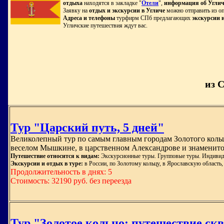
отдыха
находятся в закладке "
Отели
",
информация об Углич
Заявку на
отдых и экскурсии в Угличе
можно отправить из оп
Адреса и телефоны
турфирм СПб предлагающих
экскурсии 
Угличские путешествия ждут вас.
из 
Тур "Царский путь, 5 дней"
Великолепный тур по самым главным городам Золотого кольца
веселом Мышкине, в царственном Александрове и знаменито
Путешествие относится к видам:
Экскурсионные туры. Групповые туры. Индивид
Экскурсии и отдых в туре:
в России, по Золотому кольцу, в Ярославскую область,
Продолжительность в днях: 5
Стоимость: 32190 руб. без переезда
Тур "Золотое кольцо: путешествие скво