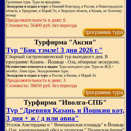
Групповые туры. Туры на праздники.
Экскурсии и отдых в туре:
в Нижний Новгород, в России, в Нижегородскую
область, в Удмуртию, в Марий Эл, в Тверскую область, в Казань, по Золотому
кольцу
Продолжительность в днях: 6
Стоимость: 56400 руб. без переезда
Программа тура
Турфирма "Аксия"
Тур "Бик тэмле! 3 дня 2026 г."
Сборный гастрономический тур выходного дня. В
программе: Казань - Йошкар - Ола, обзорные экскурсии.
Путешествие относится к видам:
Туры выходного дня. Туры по Ж/Д +
автобус. Авиа туры. Экскурсионные туры.
Экскурсии и отдых в туре:
в России, в Казань, в Марий Эл
Продолжительность в днях: 3
Стоимость: 38650 руб. без переезда
Программа тура
Турфирма "Иволга-СПБ"
Тур "Древняя Казань и Йошкин кот,
3 дня + ж / д или авиа"
Уголок Амстердама и " Венецианская площадь" в Йошкар
- Оле, национальный обед и татарская " Пизанская башня"