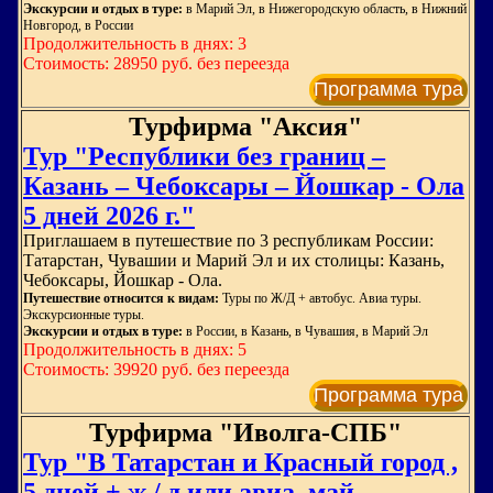
Экскурсии и отдых в туре:
в Марий Эл, в Нижегородскую область, в Нижний
Новгород, в России
Продолжительность в днях: 3
Стоимость: 28950 руб. без переезда
Программа тура
Турфирма "Аксия"
Тур "Республики без границ –
Казань – Чебоксары – Йошкар - Ола
5 дней 2026 г."
Приглашаем в путешествие по 3 республикам России:
Татарстан, Чувашии и Марий Эл и их столицы: Казань,
Чебоксары, Йошкар - Ола.
Путешествие относится к видам:
Туры по Ж/Д + автобус. Авиа туры.
Экскурсионные туры.
Экскурсии и отдых в туре:
в России, в Казань, в Чувашия, в Марий Эл
Продолжительность в днях: 5
Стоимость: 39920 руб. без переезда
Программа тура
Турфирма "Иволга-СПБ"
Тур "В Татарстан и Красный город ,
5 дней + ж / д или авиа, май -