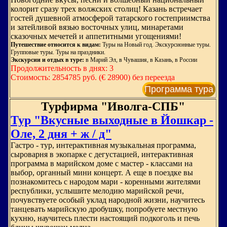
колорит сразу трех волжских столиц! Казань встречает
гостей душевной атмосферой татарского гостеприимства
и затейливой вязью восточных улиц, минаретами
сказочных мечетей и аппетитными угощениями!
Путешествие относится к видам:
Туры на Новый год. Экскурсионные туры.
Групповые туры. Туры на праздники.
Экскурсии и отдых в туре:
в Марий Эл, в Чувашия, в Казань, в России
Продолжительность в днях: 3
Стоимость: 2854785 руб. (€ 28900) без переезда
Программа тура
Турфирма "Иволга-СПБ"
Тур "Вкусные выходные в Йошкар -
Оле, 2 дня + ж / д"
Гастро - тур, интерактивная музыкальная программа,
сыроварня в экопарке с дегустацией, интерактивная
программа в марийском доме с мастер - классами на
выбор, органный мини концерт. А еще в поездке вы
познакомитесь с народом мари - коренными жителями
республики, услышите мелодию марийской речи,
почувствуете особый уклад народной жизни, научитесь
танцевать марийскую дробушку, попробуете местную
кухню, научитесь плести настоящий подкоголь и печь