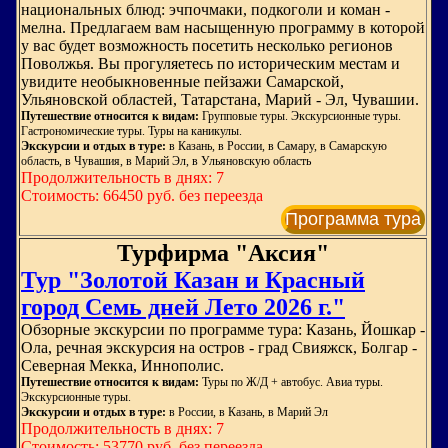
национальных блюд: эчпочмаки, подкоголи и коман -
мелна. Предлагаем вам насыщенную программу в которой
у вас будет возможность посетить несколько регионов
Поволжья. Вы прогуляетесь по историческим местам и
увидите необыкновенные пейзажи Самарской,
Ульяновской областей, Татарстана, Марий - Эл, Чувашии.
Путешествие относится к видам:
Групповые туры. Экскурсионные туры.
Гастрономические туры. Туры на каникулы.
Экскурсии и отдых в туре:
в Казань, в России, в Самару, в Самарскую
область, в Чувашия, в Марий Эл, в Ульяновскую область
Продолжительность в днях: 7
Стоимость: 66450 руб. без переезда
Программа тура
Турфирма "Аксия"
Тур "Золотой Казан и Красный
город Семь дней Лето 2026 г."
Обзорные экскурсии по программе тура: Казань, Йошкар -
Ола, речная экскурсия на остров - град Свияжск, Болгар -
Северная Мекка, Иннополис.
Путешествие относится к видам:
Туры по Ж/Д + автобус. Авиа туры.
Экскурсионные туры.
Экскурсии и отдых в туре:
в России, в Казань, в Марий Эл
Продолжительность в днях: 7
Стоимость: 53770 руб. без переезда