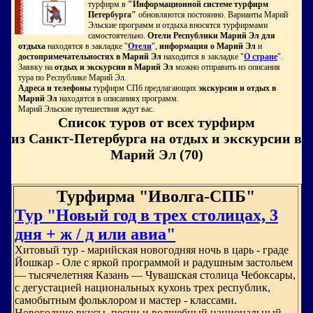
турфирм в
"Информационной системе турфирм
Петербурга"
обновляются постоянно. Варианты Марий
Эльские программ и отдыха вносятся турфирмами
самостоятельно.
Отели Республики Марий Эл для
отдыха
находятся в закладке "
Отели
",
информация о Марий Эл
и
достопримечательностях в Марий Эл
находится в закладке "
О стране
".
Заявку на
отдых и экскурсии в Марий Эл
можно отправить из описания
тура по Республике Марий Эл.
Адреса и телефоны
турфирм СПб предлагающих
экскурсии и отдых в
Марий Эл
находятся в описаниях программ.
Марий Эльские путешествия ждут вас.
Список туров от всех турфирм
из Санкт-Петербурга на отдых и экскурсии в
Марий Эл (70)
Турфирма "Иволга-СПБ"
Тур "Новый год в трех столицах, 3
дня + ж / д или авиа"
Хитовый тур - марийская новогодняя ночь в царь - граде
Йошкар - Оле с яркой программой и радушным застольем
— тысячелетняя Казань — Чувашская столица Чебоксары,
с дегустацией национальных кухонь трех республик,
самобытным фольклором и мастер - классами.
Новогодние вкусы, песни и волшебный национальный