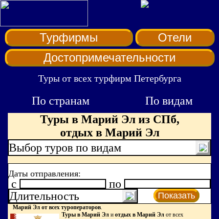
Турфирмы
Отели
Достопримечательности
Туры от всех турфирм Петербурга
По странам
По видам
Туры в Марий Эл из СПб,
отдых в Марий Эл
Выбор туров по видам
Даты отправления:
c
по
Длительность
Показать
Марий Эл от всех туроператоров
.
Туры в Марий Эл
и
отдых в Марий Эл
от всех