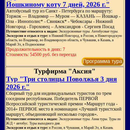
Йошкиному коту 7 дней, 2026 г."
Автобусный тур из Санкт - Петербурга по маршруту:
Торжок — Владимир — Муром — КАЗАНЬ — Йошкар -
Ола - Иннополис* - Свияжск* - Чебоксары - Нижний
Новгород - Гороховец – Александров - Сергиев Посад
Путешествие относится к видам:
Экскурсионные туры. Автобусные туры.
Экскурсии и отдых в туре:
в Нижний Новгород, в России, в Нижегородскую
область, во Владимир, во Владимирскую область, в Чувашия, в Казань, в
Марий Эл, в Подмосковье
Продолжительность в днях: 7
Стоимость: 54500 руб. без переезда
Программа тура
Турфирма "Аксия"
Тур "Три столицы Поволжья 3 дня
2026 г."
Сборный тур для индивидуальных туристов по трем
соседним республикам. Победитель ПЕРВОЙ
Всероссийской туристической премии «Маршрут года -
2014» ПЕРВОЕ место в номинации «Лучший туристский
маршрут, объединяющий несколько городов».
Путешествие относится к видам:
Экскурсионные туры. Авиа туры. Туры по
Ж/Д + автобус. Туры выходного дня.
Экскурсии и отдых в туре:
в России, в Чувашия, в Марий Эл, в Казань