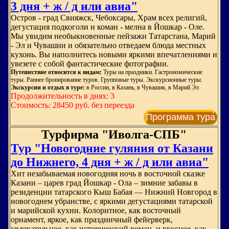
3 дня + ж / д или авиа"
Остров - град Свияжск, Чебоксары, Храм всех религий,
дегустация подкоголи и коман - мелна в Йошкар - Оле.
Мы увидим необыкновенные пейзажи Татарстана, Марий
- Эл и Чувашии и обязательно отведаем блюда местных
кухонь. Вы наполнитесь новыми яркими впечатлениями и
увезете с собой фантастические фотографии.
Путешествие относится к видам:
Туры на праздники. Гастрономические
туры. Раннее бронирование туров. Групповые туры. Экскурсионные туры.
Экскурсии и отдых в туре:
в России, в Казань, в Чувашия, в Марий Эл
Продолжительность в днях: 3
Стоимость: 28450 руб. без переезда
Программа тура
Турфирма "Иволга-СПБ"
Тур "Новогодние гуляния от Казани
до Нижнего, 4 дня + ж / д или авиа"
Хит незабываемая новогодняя ночь в восточной сказке
Казани – царев град Йошкар - Ола – зимние забавы в
резиденции татарского Кыш Бабая — Нижний Новгород в
новогоднем убранстве, с яркими дегустациями татарской
и марийской кухни. Колоритное, как восточный
орнамент, яркое, как праздничный фейерверк,
увлекательное, как исторический роман, и вкусное, как