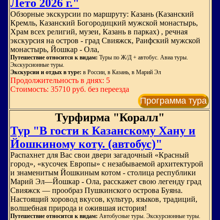
Лето 2026 г."
Обзорные экскурсии по маршруту: Казань (Казанский
Кремль, Казанский Богородицкий мужской монастырь,
Храм всех религий, музеи, Казань в парках) , речная
экскурсия на остров - град Свияжск, Раифский мужской
монастырь, Йошкар - Ола,
Путешествие относится к видам:
Туры по Ж/Д + автобус. Авиа туры.
Экскурсионные туры.
Экскурсии и отдых в туре:
в России, в Казань, в Марий Эл
Продолжительность в днях: 5
Стоимость: 35710 руб. без переезда
Программа тура
Турфирма "Коралл"
Тур "В гости к Казанскому Хану и
Йошкиному коту. (автобус)"
Распахнет для Вас свои двери загадочный «Красный
город», «кусочек Европы» с незабываемой архитектурой
и знаменитым Йошкиным котом - столица республики
Марий Эл—Йошкар - Ола, расскажет свою легенду град
Свияжск — прообраз Пушкинского острова Буяна.
Настоящий хоровод вкусов, культур, языков, традиций,
волшебная природа и ожившая история!
Путешествие относится к видам:
Автобусные туры. Экскурсионные туры.