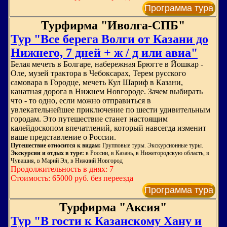
Программа тура
Турфирма "Иволга-СПБ"
Тур "Все берега Волги от Казани до
Нижнего, 7 дней + ж / д или авиа"
Белая мечеть в Болгаре, набережная Брюгге в Йошкар -
Оле, музей трактора в Чебоксарах, Терем русского
самовара в Городце, мечеть Кул Шариф в Казани,
канатная дорога в Нижнем Новгороде. Зачем выбирать
что - то одно, если можно отправиться в
увлекательнейшее приключение по шести удивительным
городам. Это путешествие станет настоящим
калейдоскопом впечатлений, который навсегда изменит
ваше представление о России.
Путешествие относится к видам:
Групповые туры. Экскурсионные туры.
Экскурсии и отдых в туре:
в России, в Казань, в Нижегородскую область, в
Чувашия, в Марий Эл, в Нижний Новгород
Продолжительность в днях: 7
Стоимость: 65000 руб. без переезда
Программа тура
Турфирма "Аксия"
Тур "В гости к Казанскому Хану и