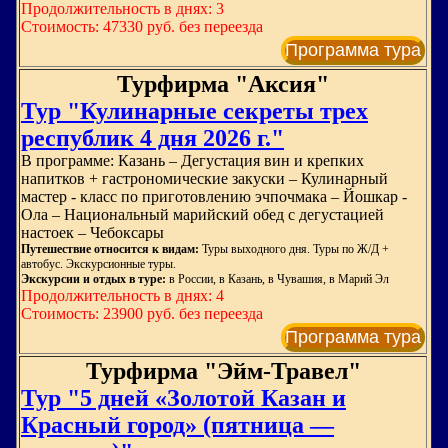
Продолжительность в днях: 3
Стоимость: 47330 руб. без переезда
Программа тура
Турфирма "Аксия"
Тур "Кулинарные секреты трех
республик 4 дня 2026 г."
В программе: Казань – Дегустация вин и крепких
напитков + гастрономические закуски – Кулинарный
мастер - класс по приготовлению эчпочмака – Йошкар -
Ола – Национальный марийский обед с дегустацией
настоек – Чебоксары
Путешествие относится к видам:
Туры выходного дня. Туры по Ж/Д +
автобус. Экскурсионные туры.
Экскурсии и отдых в туре:
в России, в Казань, в Чувашия, в Марий Эл
Продолжительность в днях: 4
Стоимость: 23900 руб. без переезда
Программа тура
Турфирма "Эйм-Травел"
Тур "5 дней «Золотой Казан и
Красный город» (пятница —