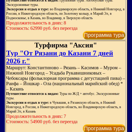
Путешествие относится к видам:
Групповые туры. Автобусные туры.
Экскурсионные туры.
Экскурсии и отдых в туре:
во Владимирскую область, в Нижний Новгород, в
России, в Нижегородскую область, по Золотому кольцу, в Марий Эл, в
Подмосковье, в Казань, во Владимир, в Тверскую область
Продолжительность в днях: 8
Стоимость: 62990 руб. без переезда
Программа тура
Турфирма "Аксия"
Тур "От Рязани до Казани 7 дней
2026 г."
Маршрут: Константиново – Рязань – Касимов – Муром –
Нижний Новгород – Усадьба Рукавишниковых –
Чебоксары (фольклорная программа с дегустацией пива) –
Раифа – Йошкар - Ола (национальный марийский обед) *
– Казань
Путешествие относится к видам:
Туры по Ж/Д + автобус. Экскурсионные
туры.
Экскурсии и отдых в туре:
в Чувашия, в Рязанскую область, в Нижний
Новгород, в России, в Нижегородскую область, во Владимирскую область, в
Марий Эл, в Казань
Продолжительность в днях: 7
Стоимость: 54900 руб. без переезда
Программа тура