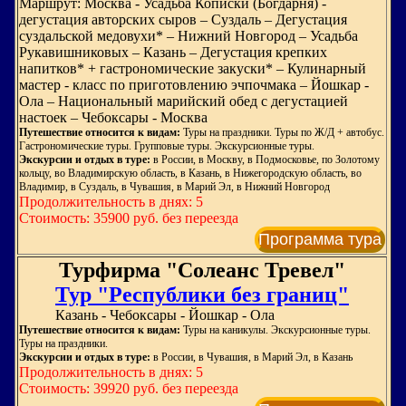
Маршрут: Москва - Усадьба Кописки (Богдарня) -
дегустация авторских сыров – Суздаль – Дегустация
суздальской медовухи* – Нижний Новгород – Усадьба
Рукавишниковых – Казань – Дегустация крепких
напитков* + гастрономические закуски* – Кулинарный
мастер - класс по приготовлению эчпочмака – Йошкар -
Ола – Национальный марийский обед с дегустацией
настоек – Чебоксары - Москва
Путешествие относится к видам:
Туры на праздники. Туры по Ж/Д + автобус.
Гастрономические туры. Групповые туры. Экскурсионные туры.
Экскурсии и отдых в туре:
в России, в Москву, в Подмосковье, по Золотому
кольцу, во Владимирскую область, в Казань, в Нижегородскую область, во
Владимир, в Суздаль, в Чувашия, в Марий Эл, в Нижний Новгород
Продолжительность в днях: 5
Стоимость: 35900 руб. без переезда
Программа тура
Турфирма "Солеанс Тревел"
Тур "Республики без границ"
Казань - Чебоксары - Йошкар - Ола
Путешествие относится к видам:
Туры на каникулы. Экскурсионные туры.
Туры на праздники.
Экскурсии и отдых в туре:
в России, в Чувашия, в Марий Эл, в Казань
Продолжительность в днях: 5
Стоимость: 39920 руб. без переезда