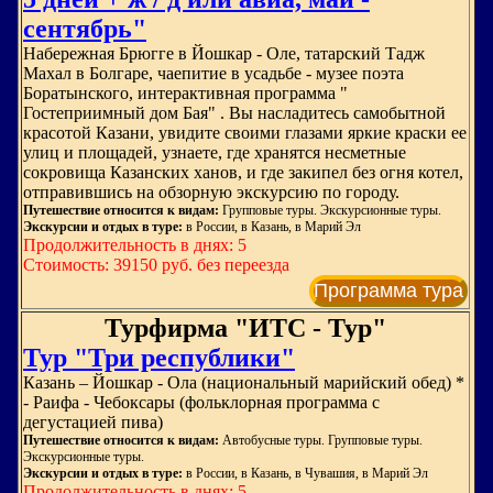
сентябрь"
Набережная Брюгге в Йошкар - Оле, татарский Тадж
Махал в Болгаре, чаепитие в усадьбе - музее поэта
Боратынского, интерактивная программа "
Гостеприимный дом Бая" . Вы насладитесь самобытной
красотой Казани, увидите своими глазами яркие краски ее
улиц и площадей, узнаете, где хранятся несметные
сокровища Казанских ханов, и где закипел без огня котел,
отправившись на обзорную экскурсию по городу.
Путешествие относится к видам:
Групповые туры. Экскурсионные туры.
Экскурсии и отдых в туре:
в России, в Казань, в Марий Эл
Продолжительность в днях: 5
Стоимость: 39150 руб. без переезда
Программа тура
Турфирма "ИТС - Тур"
Тур "Три республики"
Казань – Йошкар - Ола (национальный марийский обед) *
- Раифа - Чебоксары (фольклорная программа с
дегустацией пива)
Путешествие относится к видам:
Автобусные туры. Групповые туры.
Экскурсионные туры.
Экскурсии и отдых в туре:
в России, в Казань, в Чувашия, в Марий Эл
Продолжительность в днях: 5