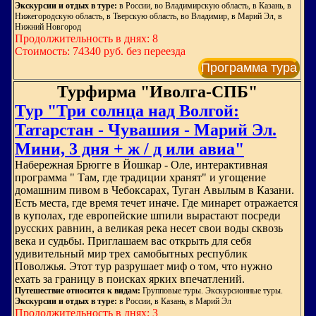
Экскурсии и отдых в туре:
в России, во Владимирскую область, в Казань, в
Нижегородскую область, в Тверскую область, во Владимир, в Марий Эл, в
Нижний Новгород
Продолжительность в днях: 8
Стоимость: 74340 руб. без переезда
Программа тура
Турфирма "Иволга-СПБ"
Тур "Три солнца над Волгой:
Татарстан - Чувашия - Марий Эл.
Мини, 3 дня + ж / д или авиа"
Набережная Брюгге в Йошкар - Оле, интерактивная
программа " Там, где традиции хранят" и угощение
домашним пивом в Чебоксарах, Туган Авылым в Казани.
Есть места, где время течет иначе. Где минарет отражается
в куполах, где европейские шпили вырастают посреди
русских равнин, а великая река несет свои воды сквозь
века и судьбы. Приглашаем вас открыть для себя
удивительный мир трех самобытных республик
Поволжья. Этот тур разрушает миф о том, что нужно
ехать за границу в поисках ярких впечатлений.
Путешествие относится к видам:
Групповые туры. Экскурсионные туры.
Экскурсии и отдых в туре:
в России, в Казань, в Марий Эл
Продолжительность в днях: 3