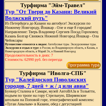
Турфирма "Эйм-Травел"
Тур "От Твери до Казани: Великий
Волжский путь"
Из Петербурга до Казани на автобусе! Экскурсии по
Нижнему Новгороду, Йошкар - Оле и еще 8 городам!
Направление: Тверь Владимир Сергиев Посад Гороховец
Казань Болгар Свияжск Нижний Новгород Йошкар - Ола
Чебоксары
Путешествие относится к видам:
Автобусные туры. Экскурсионные туры.
Экскурсии и отдых в туре:
в России, во Владимирскую область, в Казань, в
Нижегородскую область, в Марий Эл, в Нижний Новгород
Продолжительность в днях: 7
Стоимость: 62990 руб. без переезда
Программа тура
Турфирма "Иволга-СПБ"
Тур "Калейдоскоп Поволжских
городов, 7 дней + ж / д или авиа"
Бункер Сталина в Самаре, музей АвтоВАЗа в Тольятти,
подъем по тропе на гору Стрельную, Ширяевские
штольни на Поповой горе, этнографический комплекс
«Туган Авылым» в Казани, обед с дегустацией