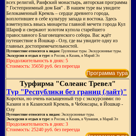
всех религий, Раифский монастырь, авторская программа
" Гостеприимный дом Бая" . В нашем туре вы увидите
Белокаменный Кремль – сердце древнего города,
воплотившее в себе культуру запада и востока. Здесь
взметнулись ввысь минареты главной мечети города Кул
Шариф и сверкают золотом купола старейшего
православного Благовещенского собора. Вас ждёт
путешествие в Йошкар - Олу, где вы увидите одну из
главных достопримечательностей.
Путешествие относится к видам:
Групповые туры. Экскурсионные туры.
Экскурсии и отдых в туре:
в России, в Казань, в Марий Эл
Продолжительность в днях: 5
Стоимость: 35650 руб. без переезда
Программа тура
Турфирма "Солеанс Тревел"
Тур "Республики без границ (лайт)"
Коротки, но очень насыщенный тур с экскурсиями: по
Казани и в Казанский Кремль, в Чебоксары, в Йошкар -
Олу
Путешествие относится к видам:
Экскурсионные туры.
Экскурсии и отдых в туре:
в России, в Казань, в Чувашия, в Марий Эл
Продолжительность в днях: 3
Стоимость: 25240 руб. без переезда