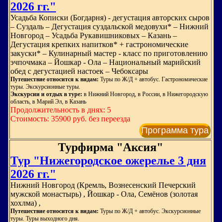
2026 гг."
Усадьба Кописки (Богдарня) - дегустация авторских сыров
– Суздаль – Дегустация суздальской медовухи* – Нижний
Новгород – Усадьба Рукавишниковых – Казань –
Дегустация крепких напитков* + гастрономические
закуски* – Кулинарный мастер - класс по приготовлению
эчпочмака – Йошкар - Ола – Национальный марийский
обед с дегустацией настоек – Чебоксары
Путешествие относится к видам:
Туры по Ж/Д + автобус. Гастрономические
туры. Экскурсионные туры.
Экскурсии и отдых в туре:
в Нижний Новгород, в России, в Нижегородскую
область, в Марий Эл, в Казань
Продолжительность в днях: 5
Стоимость: 35900 руб. без переезда
Программа тура
Турфирма "Аксия"
Тур "Нижегородское ожерелье 3 дня
2026 гг."
Нижний Новгород (Кремль, Вознесенский Печерский
мужской монастырь) , Йошкар - Ола, Семёнов (золотая
хохлма) ,
Путешествие относится к видам:
Туры по Ж/Д + автобус. Экскурсионные
туры. Туры выходного дня.