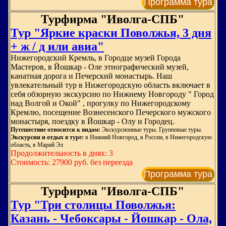
Программа тура
Турфирма "Иволга-СПБ"
Тур "Яркие краски Поволжья, 3 дня
+ ж / д или авиа"
Нижегородский Кремль, в Городце музей Города
Мастеров, в Йошкар - Оле этнографический музей,
канатная дорога и Печерский монастырь. Наш
увлекательный тур в Нижегородскую область включает в
себя обзорную экскурсию по Нижнему Новгороду " Город
над Волгой и Окой" , прогулку по Нижегородскому
Кремлю, посещение Вознесенского Печерского мужского
монастыря, поездку в Йошкар - Олу и Городец.
Путешествие относится к видам:
Экскурсионные туры. Групповые туры.
Экскурсии и отдых в туре:
в Нижний Новгород, в России, в Нижегородскую
область, в Марий Эл
Продолжительность в днях: 3
Стоимость: 27900 руб. без переезда
Программа тура
Турфирма "Иволга-СПБ"
Тур "Три столицы Поволжья:
Казань - Чебоксары - Йошкар - Ола,