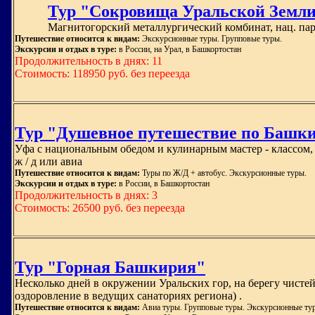
Тур "Сокровища Уральской Земли, 
Магнитогорский металлургический комбинат, нац. парк 
Путешествие относится к видам:
Экскурсионные туры. Групповые туры.
Экскурсии и отдых в туре:
в России, на Урал, в Башкортостан
Продолжительность в днях: 11
Стоимость: 118950 руб. без переезда
Тур "Душевное путешествие по Башк
Уфа с национальным обедом и кулинарным мастер - классом, п
ж / д или авиа
Путешествие относится к видам:
Туры по Ж/Д + автобус. Экскурсионные туры.
Экскурсии и отдых в туре:
в России, в Башкортостан
Продолжительность в днях: 3
Стоимость: 26500 руб. без переезда
Тур "Горная Башкирия"
Несколько дней в окружении Уральских гор, на берегу чисте
оздоровление в ведущих санаториях региона) .
Путешествие относится к видам:
Авиа туры. Групповые туры. Экскурсионные ту