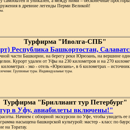
ему самобытен и уникален, а между ними – бесконечные простор
гружения в древние легенды Перми Великой!
ры.
Турфирма "Иволга-СПБ"
орт) Республика Башкортостан, Салаватс
очной части Башкирии, на берегу реки Юрюзань, на вершине од
лин. Курорт удален от Уфы на 230 километров и на 270 километ
 километрах - эко - отель «Юрюзань», в 6 километрах – источни
 лечение. Групповые туры. Индивидуальные туры.
Турфирма "Бриллиант тур Петербург"
 тур в Уфу, авиабилеты включены!"
расоты. Начнем с обзорной экскурсии по Уфе, чтобы увидеть ее 
рамма насыщена башкирской культурой: мастер - класс по баурса
е на Торатау.