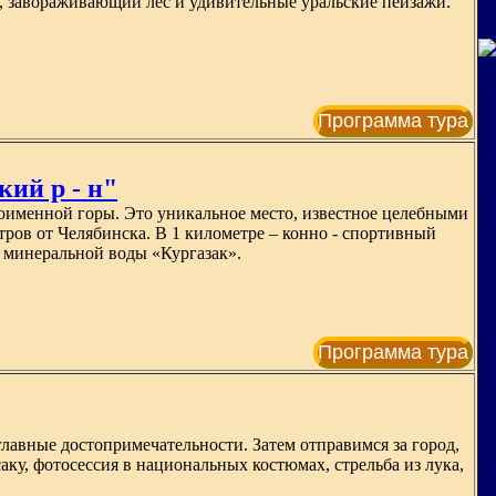
ы, завораживающий лес и удивительные уральские пейзажи.
Программа тура
кий р - н"
ноименной горы. Это уникальное место, известное целебными
ров от Челябинска. В 1 километре – конно - спортивный
к минеральной воды «Кургазак».
Программа тура
главные достопримечательности. Затем отправимся за город,
ку, фотосессия в национальных костюмах, стрельба из лука,