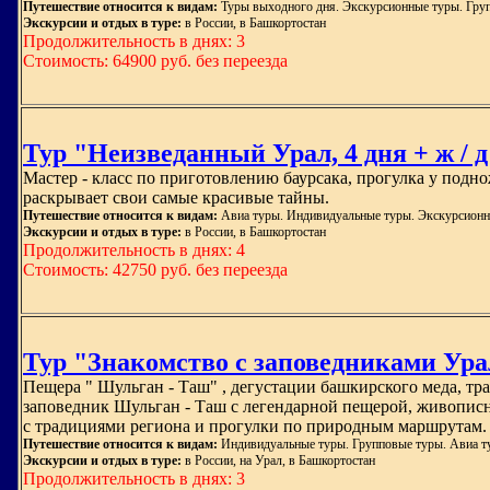
Путешествие относится к видам:
Туры выходного дня. Экскурсионные туры. Гру
Экскурсии и отдых в туре:
в России, в Башкортостан
Продолжительность в днях: 3
Стоимость: 64900 руб. без переезда
Тур "Неизведанный Урал, 4 дня + ж / д
Мастер - класс по приготовлению баурсака, прогулка у подн
раскрывает свои самые красивые тайны.
Путешествие относится к видам:
Авиа туры. Индивидуальные туры. Экскурсионн
Экскурсии и отдых в туре:
в России, в Башкортостан
Продолжительность в днях: 4
Стоимость: 42750 руб. без переезда
Тур "Знакомство с заповедниками Урала
Пещера " Шульган - Таш" , дегустации башкирского меда, тр
заповедник Шульган - Таш с легендарной пещерой, живописн
с традициями региона и прогулки по природным маршрутам. Т
Путешествие относится к видам:
Индивидуальные туры. Групповые туры. Авиа ту
Экскурсии и отдых в туре:
в России, на Урал, в Башкортостан
Продолжительность в днях: 3