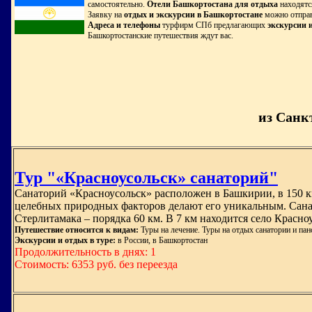
самостоятельно.
Отели Башкортостана для отдыха
находятся
Заявку на
отдых и экскурсии в Башкортостане
можно отправ
Адреса и телефоны
турфирм СПб предлагающих
экскурсии 
Башкортостанские путешествия ждут вас.
из Санк
Тур "«Красноусольск» санаторий"
Санаторий «Красноусольск» расположен в Башкирии, в 150 км
целебных природных факторов делают его уникальным. Санат
Стерлитамака – порядка 60 км. В 7 км находится село Красн
Путешествие относится к видам:
Туры на лечение. Туры на отдых санатории и па
Экскурсии и отдых в туре:
в России, в Башкортостан
Продолжительность в днях: 1
Стоимость: 6353 руб. без переезда