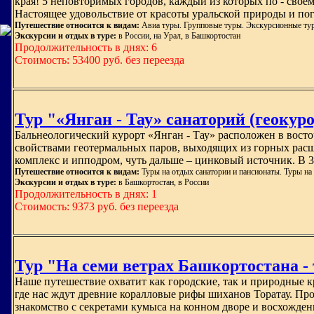
края! 5 неповторимых городов, каждый из которых по - сво
Настоящее удовольствие от красоты уральской природы и по
Путешествие относится к видам:
Авиа туры. Групповые туры. Экскурсионные ту
Экскурсии и отдых в туре:
в России, на Урал, в Башкортостан
Продолжительность в днях: 6
Стоимость: 53400 руб. без переезда
Тур "«Янган - Тау» санаторий (геокур
Бальнеологический курорт «Янган - Тау» расположен в вост
свойствами геотермальных паров, выходящих из горных расще
комплекс и ипподром, чуть дальше – цинковый источник. В 3
Путешествие относится к видам:
Туры на отдых санатории и пансионаты. Туры на
Экскурсии и отдых в туре:
в Башкортостан, в России
Продолжительность в днях: 1
Стоимость: 9373 руб. без переезда
Тур "На семи ветрах Башкортостана -
Наше путешествие охватит как городские, так и природные к
где нас ждут древние коралловые рифы шиханов Торатау. Прог
знакомство с секретами кумыса на конном дворе и восхождени