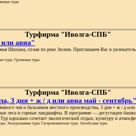
пповые туры.
Турфирма "Иволга-СПБ"
 или авиа"
ожья Шихана, сплав по реке Зилим. Приглашаем Вас в увлекатель
ые туры. Групповые туры.
Турфирма "Иволга-СПБ"
, 3 дня + ж / д или авиа май - сентябрь
авяного чая и бальзамов местного производства, 3 дня + ж / д 
ые леса и горные ландшафты. В программе — дегустации башкир
ур идеально сочетает экологический отдых, культуру и атмосфе
ры. Экскурсионные туры. Гастрономические туры. Автобусные туры.