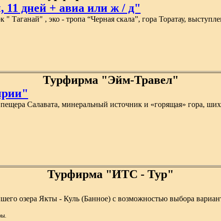
11 дней + авиа или ж / д"
" Таганай" , эко - тропа “Черная скала”, гора Торатау, выступл
Турфирма "Эйм-Травел"
ирии"
ещера Салавата, минеральный источник и «горящая» гора, шихан 
Турфирма "ИТС - Тур"
йшего озера Якты - Куль (Банное) с возможностью выбора вариа
ры.