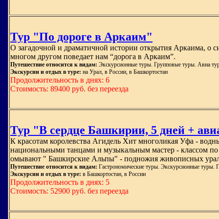
Тур "По дороге в Аркаим"
О загадочной и драматичной истории открытия Аркаима, о си
многом другом поведает нам “дорога в Аркаим”.
Путешествие относится к видам:
Экскурсионные туры. Групповые туры. Авиа ту
Экскурсии и отдых в туре:
на Урал, в России, в Башкортостан
Продолжительность в днях: 6
Стоимость: 89400 руб. без переезда
Тур "В сердце Башкирии, 5 дней + ави
К красотам королевства Агидель Хит многоликая Уфа - водн
национальными танцами и музыкальным мастер - классом по к
омывают " Башкирские Альпы" - подножия живописных ураль
Путешествие относится к видам:
Гастрономические туры. Экскурсионные туры. 
Экскурсии и отдых в туре:
в Башкортостан, в России
Продолжительность в днях: 5
Стоимость: 52900 руб. без переезда