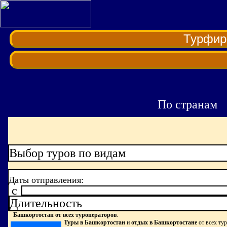
Турфи
По странам
Выбор туров по видам
Даты отправления:
c
Длительность
Башкортостан от всех туроператоров
.
Туры в Башкортостан
и
отдых в Башкортостане
от всех ту