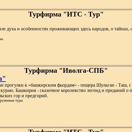
Турфирма "ИТС - Тур"
ле духа и особенностях проживающих здесь народов, о тайнах, с
ры.
Турфирма "Иволга-СПБ"
а"
ые прогулки к «башкирским фьордам» - пещера Шульган - Таш, 
ураю. Башкирия - сказочное королевство легенд и преданий о п
ских гор и предгорий.
Групповые туры.