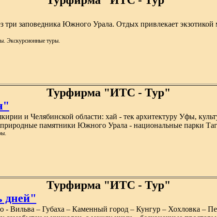
Турфирма "ИТС - Тур"
ез три заповедника Южного Урала. Отдых привлекает экзотикой 
ы. Экскурсионные туры.
Турфирма "ИТС - Тур"
я"
кирии и Челябинской области: хай - тек архитектуру Уфы, кул
е природные памятники Южного Урала - национальные парки Таг
ры.
Турфирма "ИТС - Тур"
ь дней"
о - Вильва – Губаха – Каменный город – Кунгур – Хохловка – П