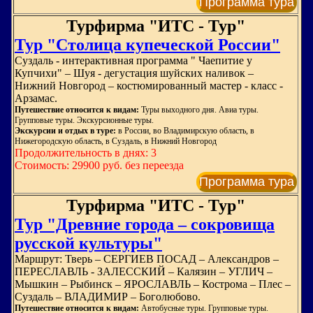
Программа тура
Турфирма "ИТС - Тур"
Тур "Столица купеческой России"
Суздаль - интерактивная программа " Чаепитие у
Купчихи" – Шуя - дегустация шуйских наливок –
Нижний Новгород – костюмированный мастер - класс -
Арзамас.
Путешествие относится к видам:
Туры выходного дня. Авиа туры.
Групповые туры. Экскурсионные туры.
Экскурсии и отдых в туре:
в России, во Владимирскую область, в
Нижегородскую область, в Суздаль, в Нижний Новгород
Продолжительность в днях: 3
Стоимость: 29900 руб. без переезда
Программа тура
Турфирма "ИТС - Тур"
Тур "Древние города – сокровища
русской культуры"
Маршрут: Тверь – СЕРГИЕВ ПОСАД – Александров –
ПЕРЕСЛАВЛЬ - ЗАЛЕССКИЙ – Калязин – УГЛИЧ –
Мышкин – Рыбинск – ЯРОСЛАВЛЬ – Кострома – Плес –
Суздаль – ВЛАДИМИР – Боголюбово.
Путешествие относится к видам:
Автобусные туры. Групповые туры.