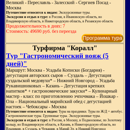
Великий - Переславль - Залесский - Сергиев Посад -
Москва
Путешествие относится к видам:
Экскурсионные туры.
Экскурсии и отдых в туре:
в России, в Ивановскую область, во
Владимирскую область, в Нижегородскую область, в Рязанскую область
Продолжительность в днях: 7
Стоимость: 49690 руб. без переезда
Программа тура
Турфирма "Коралл"
Тур "Гастрономический вояж (5
дней)"
Маршрут: Москва - Усадьба Кописки (Богдарня) -
дегустация авторских сыров – Суздаль – Дегустация
суздальской медовухи* – Нижний Новгород – Усадьба
Рукавишниковых – Казань – Дегустация крепких
напитков* + гастрономические закуски* – Кулинарный
мастер - класс по приготовлению эчпочмака – Йошкар -
Ола – Национальный марийский обед с дегустацией
настоек – Чебоксары - Москва
Путешествие относится к видам:
Туры на праздники. Туры по Ж/Д + автобус.
Гастрономические туры. Групповые туры. Экскурсионные туры.
Экскурсии и отдых в туре:
в России, в Москву, в Подмосковье, по Золотому
кольцу, во Владимирскую область, в Казань, в Нижегородскую область, во
Владимир, в Суздаль, в Чувашия, в Марий Эл, в Нижний Новгород