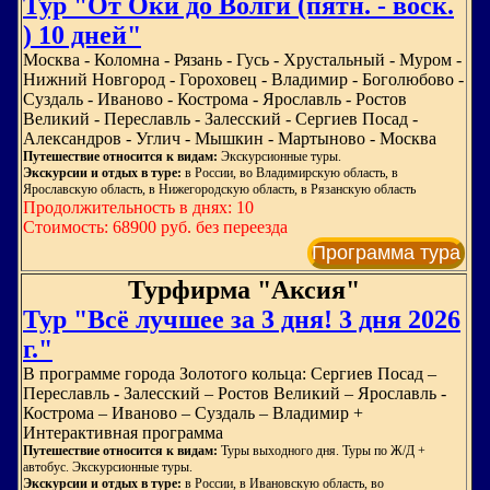
Тур "От Оки до Волги (пятн. - воск.
) 10 дней"
Москва - Коломна - Рязань - Гусь - Хрустальный - Муром -
Нижний Новгород - Гороховец - Владимир - Боголюбово -
Суздаль - Иваново - Кострома - Ярославль - Ростов
Великий - Переславль - Залесский - Сергиев Посад -
Александров - Углич - Мышкин - Мартыново - Москва
Путешествие относится к видам:
Экскурсионные туры.
Экскурсии и отдых в туре:
в России, во Владимирскую область, в
Ярославскую область, в Нижегородскую область, в Рязанскую область
Продолжительность в днях: 10
Стоимость: 68900 руб. без переезда
Программа тура
Турфирма "Аксия"
Тур "Всё лучшее за 3 дня! 3 дня 2026
г."
В программе города Золотого кольца: Сергиев Посад –
Переславль - Залесский – Ростов Великий – Ярославль -
Кострома – Иваново – Суздаль – Владимир +
Интерактивная программа
Путешествие относится к видам:
Туры выходного дня. Туры по Ж/Д +
автобус. Экскурсионные туры.
Экскурсии и отдых в туре:
в России, в Ивановскую область, во