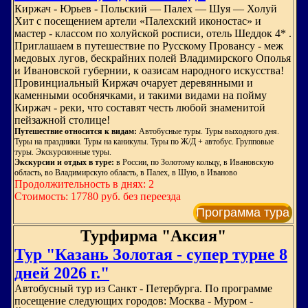
Киржач - Юрьев - Польский — Палех — Шуя — Холуй
Хит с посещением артели «Палехский иконостас» и
мастер - классом по холуйской росписи, отель Шеддок 4* .
Приглашаем в путешествие по Русскому Провансу - меж
медовых лугов, бескрайних полей Владимирского Ополья
и Ивановской губернии, к оазисам народного искусства!
Провинциальный Киржач очарует деревянными и
каменными особнячками, и такими видами на пойму
Киржач - реки, что составят честь любой знаменитой
пейзажной столице!
Путешествие относится к видам:
Автобусные туры. Туры выходного дня.
Туры на праздники. Туры на каникулы. Туры по Ж/Д + автобус. Групповые
туры. Экскурсионные туры.
Экскурсии и отдых в туре:
в России, по Золотому кольцу, в Ивановскую
область, во Владимирскую область, в Палех, в Шую, в Иваново
Продолжительность в днях: 2
Стоимость: 17780 руб. без переезда
Программа тура
Турфирма "Аксия"
Тур "Казань Золотая - супер турне 8
дней 2026 г."
Автобусный тур из Санкт - Петербурга. По программе
посещение следующих городов: Москва - Муром -