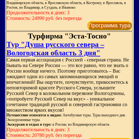
Владимирскую область, в Ярославскую область, в Кострому, в Ярославль, в
Ростов, во Владимир, в Суздаль, в Иваново
Продолжительность в днях: 3
Стоимость: 24990 руб. без переезда
Программа тура
Турфирма "Эста-Тосно"
Тур "Душа русского севера –
Вологодская область 3 дня"
Самая первая ассоциация с Россией - северная страна. Не
бывать на Севере России — это все равно, что не знать о
России вообще ничего. Поэтому приготовьтесь – Вас
ожидают одни из самых запоминающихся эмоций и
впечатлений! Вы ощутите, почувствуете, прикоснетесь к
неповторимой красоте Русского Севера, услышите
Русский Север в колокольном перезвоне Вологодчины,
«попробуете Русский Север на вкус» - уникальное
сочетание традиций русской и северной гастрономии со
множеством ярких вкусов!
Путешествие относится к видам:
Автобусные туры. Туры выходного дня.
Экскурсионные туры.
Экскурсии и отдых в туре:
в России, во Владимирскую область
Продолжительность в днях: 3
Стоимость: 20780 руб. без переезда