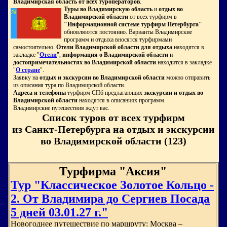
Владимирская область от всех туроператоров
.
Туры во Владимирскую область
и
отдых во
Владимирской области
от всех турфирм в
"Информационной системе турфирм Петербурга"
обновляются постоянно. Варианты Владимирские
программ и отдыха вносятся турфирмами
самостоятельно.
Отели Владимирской области для отдыха
находятся в
закладке "
Отели
",
информация о Владимирской области
и
достопримечательностях во Владимирской области
находится в закладке
"
О стране
".
Заявку на
отдых и экскурсии во Владимирской области
можно отправить
из описания тура по Владимирской области.
Адреса и телефоны
турфирм СПб предлагающих
экскурсии и отдых во
Владимирской области
находятся в описаниях программ.
Владимирские путешествия ждут вас.
Список туров от всех турфирм
из Санкт-Петербурга на отдых и экскурсии
во Владимирской области (123)
Турфирма "Аксия"
Тур "Классическое Золотое Кольцо -
2. От Владимира до Сергиев Посада
5 дней 03.01.27 г."
Новогоднее путешествие по маршруту: Москва –