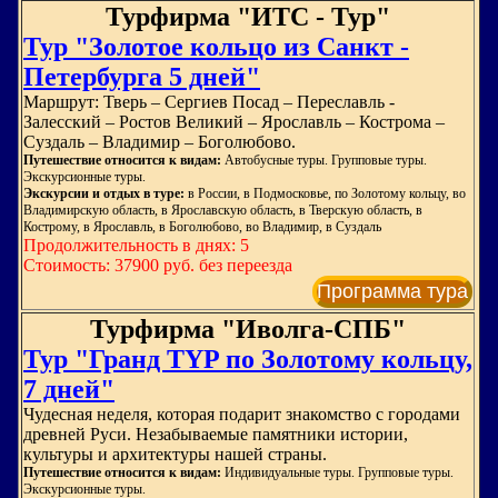
Турфирма "ИТС - Тур"
Тур "Золотое кольцо из Санкт -
Петербурга 5 дней"
Маршрут: Тверь – Сергиев Посад – Переславль -
Залесский – Ростов Великий – Ярославль – Кострома –
Суздаль – Владимир – Боголюбово.
Путешествие относится к видам:
Автобусные туры. Групповые туры.
Экскурсионные туры.
Экскурсии и отдых в туре:
в России, в Подмосковье, по Золотому кольцу, во
Владимирскую область, в Ярославскую область, в Тверскую область, в
Кострому, в Ярославль, в Боголюбово, во Владимир, в Суздаль
Продолжительность в днях: 5
Стоимость: 37900 руб. без переезда
Программа тура
Турфирма "Иволга-СПБ"
Тур "Гранд TYP по Золотому кольцу,
7 дней"
Чудесная неделя, которая подарит знакомство с городами
древней Руси. Незабываемые памятники истории,
культуры и архитектуры нашей страны.
Путешествие относится к видам:
Индивидуальные туры. Групповые туры.
Экскурсионные туры.