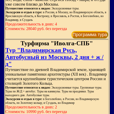
уже совсем близко до Москвы.
Путешествие относится к видам:
Экскурсионные туры.
Экскурсии и отдых в туре:
в России, в Москву, во Владимирскую область, в
Ярославскую область, в Кострому, в Ярославль, в Ростов, в Боголюбово, во
Владимир, в Суздаль
Продолжительность в днях: 4
Стоимость: 28040 руб. без переезда
Программа тура
Турфирма "Иволга-СПБ"
Тур "Владимирская Русь,
Автобусный из Москвы, 2 дня + ж /
д"
Путешествие по древней Владимирской земле, хранящей
уникальные памятники архитектуры (XII век) . Владимир
считается крупнейшим туристическим центром России и
столицей Золотого Кольца.
Путешествие относится к видам:
Экскурсионные туры. Групповые туры.
Туры по Ж/Д + автобус. Туры на каникулы. Туры на праздники. Туры
выходного дня. Автобусные туры.
Экскурсии и отдых в туре:
в Боголюбово, в России, во Владимирскую
область, по Золотому кольцу, в Суздаль, во Владимир
Продолжительность в днях: 2
Стоимость: 10990 руб. без переезда