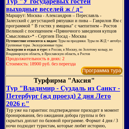
Тур "У государевых гостей
выходные веселей ж / д"
Маршрут: Москва - Александров – Переславль -
Залесский с дегустацией ряпушки и пива – Гаврилов Ям с
программой " В гостях у ямщика" с чаепитием – Ростов
Великий с посещением «Пряничного заведения купцов
Смысловых»* - Сергиев Посад - Москва
Путешествие относится к видам:
Туры на праздники. Туры по Ж/Д + автобус.
Групповые туры. Экскурсионные туры.
Экскурсии и отдых в туре:
в России, в Москву, по Золотому кольцу, во
Владимирскую область, в Ярославскую область, в Ростов
Продолжительность в днях: 2
Стоимость: 18900 руб. без переезда
Программа тура
Турфирма "Аксия"
Тур "Владимир - Суздаль из Санкт -
Петербург (жд проезд) 2 дня Лето
2026 г."
Тур уже на гарантии: подтверждение приходит в момент
бронирования, без ожидания добора группы и без
скрытых доплат по базовой программе. Формат 4 дня / 3
ночи подходит туристам, которые любят историю,