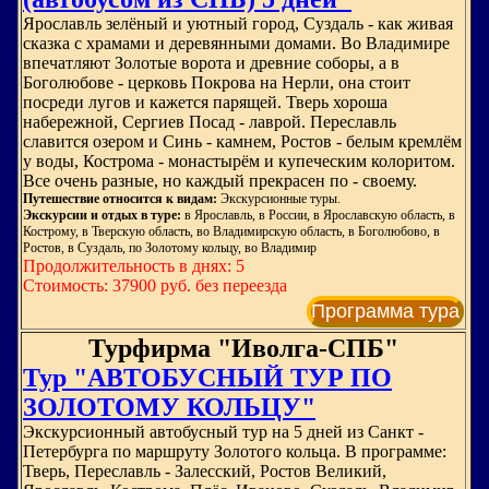
Ярославль зелёный и уютный город, Суздаль - как живая
сказка с храмами и деревянными домами. Во Владимире
впечатляют Золотые ворота и древние соборы, а в
Боголюбове - церковь Покрова на Нерли, она стоит
посреди лугов и кажется парящей. Тверь хороша
набережной, Сергиев Посад - лаврой. Переславль
славится озером и Синь - камнем, Ростов - белым кремлём
у воды, Кострома - монастырём и купеческим колоритом.
Все очень разные, но каждый прекрасен по - своему.
Путешествие относится к видам:
Экскурсионные туры.
Экскурсии и отдых в туре:
в Ярославль, в России, в Ярославскую область, в
Кострому, в Тверскую область, во Владимирскую область, в Боголюбово, в
Ростов, в Суздаль, по Золотому кольцу, во Владимир
Продолжительность в днях: 5
Стоимость: 37900 руб. без переезда
Программа тура
Турфирма "Иволга-СПБ"
Тур "АВТОБУСНЫЙ ТУР ПО
ЗОЛОТОМУ КОЛЬЦУ"
Экскурсионный автобусный тур на 5 дней из Санкт -
Петербурга по маршруту Золотого кольца. В программе:
Тверь, Переславль - Залесский, Ростов Великий,