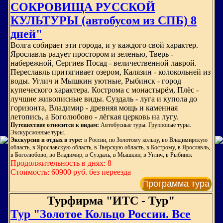
СОКРОВИЩА РУССКОЙ
КУЛЬТУРЫ (автобусом из СПБ) 8
дней"
Волга собирает эти города, и у каждого свой характер.
Ярославль радует простором и зеленью, Тверь -
набережной, Сергиев Посад - величественной лаврой.
Переславль притягивает озером, Калязин - колокольней из
воды. Углич и Мышкин уютные, Рыбинск - город
купеческого характера. Кострома с монастырём, Плёс -
лучшие живописные виды. Суздаль - луга и купола до
горизонта, Владимир - древняя мощь и каменная
летопись, а Боголюбово - лёгкая церковь на лугу.
Путешествие относится к видам:
Автобусные туры. Групповые туры.
Экскурсионные туры.
Экскурсии и отдых в туре:
в России, по Золотому кольцу, во Владимирскую
область, в Ярославскую область, в Тверскую область, в Кострому, в Ярославль,
в Боголюбово, во Владимир, в Суздаль, в Мышкин, в Углич, в Рыбинск
Продолжительность в днях: 8
Стоимость: 60900 руб. без переезда
Программа тура
Турфирма "ИТС - Тур"
Тур "Золотое Кольцо России. Все