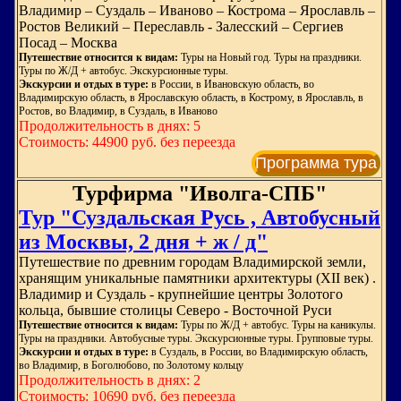
Владимир – Суздаль – Иваново – Кострома – Ярославль –
Ростов Великий – Переславль - Залесский – Сергиев
Посад – Москва
Путешествие относится к видам:
Туры на Новый год. Туры на праздники.
Туры по Ж/Д + автобус. Экскурсионные туры.
Экскурсии и отдых в туре:
в России, в Ивановскую область, во
Владимирскую область, в Ярославскую область, в Кострому, в Ярославль, в
Ростов, во Владимир, в Суздаль, в Иваново
Продолжительность в днях: 5
Стоимость: 44900 руб. без переезда
Программа тура
Турфирма "Иволга-СПБ"
Тур "Суздальская Русь , Автобусный
из Москвы, 2 дня + ж / д"
Путешествие по древним городам Владимирской земли,
хранящим уникальные памятники архитектуры (XII век) .
Владимир и Суздаль - крупнейшие центры Золотого
кольца, бывшие столицы Северо - Восточной Руси
Путешествие относится к видам:
Туры по Ж/Д + автобус. Туры на каникулы.
Туры на праздники. Автобусные туры. Экскурсионные туры. Групповые туры.
Экскурсии и отдых в туре:
в Суздаль, в России, во Владимирскую область,
во Владимир, в Боголюбово, по Золотому кольцу
Продолжительность в днях: 2
Стоимость: 10690 руб. без переезда