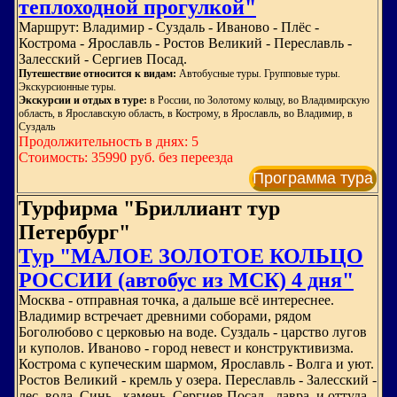
теплоходной прогулкой"
Маршрут: Владимир - Суздаль - Иваново - Плёс -
Кострома - Ярославль - Ростов Великий - Переславль -
Залесский - Сергиев Посад.
Путешествие относится к видам:
Автобусные туры. Групповые туры.
Экскурсионные туры.
Экскурсии и отдых в туре:
в России, по Золотому кольцу, во Владимирскую
область, в Ярославскую область, в Кострому, в Ярославль, во Владимир, в
Суздаль
Продолжительность в днях: 5
Стоимость: 35990 руб. без переезда
Программа тура
Турфирма "Бриллиант тур
Петербург"
Тур "МАЛОЕ ЗОЛОТОЕ КОЛЬЦО
РОССИИ (автобус из МСК) 4 дня"
Москва - отправная точка, а дальше всё интереснее.
Владимир встречает древними соборами, рядом
Боголюбово с церковью на воде. Суздаль - царство лугов
и куполов. Иваново - город невест и конструктивизма.
Кострома с купеческим шармом, Ярославль - Волга и уют.
Ростов Великий - кремль у озера. Переславль - Залесский -
лес, вода, Синь - камень. Сергиев Посад - лавра, и оттуда