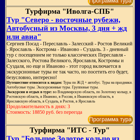
Программа тура
Турфирма "Иволга-СПБ"
Тур "Северо - восточные рубежи,
Автобусный из Москвы, 3 дня + жд
или авиа"
Сергиев Посад - Переславль - Залесский - Ростов Великий
- Ярославль - Кострома - Иваново - Суздаль. 3 - дневный
тур с посещением не только классических Переславля -
Залесского, Ростова Великого, Ярославля, Костромы и
Суздаля, но еще и Иваново - этот город включается в
экскурсионные туры не так часто, но посетить его будет,
безусловно, интересно!
Путешествие относится к видам:
Туры по Ж/Д + автобус. Туры на праздники.
Автобусные туры. Экскурсионные туры. Групповые туры.
Экскурсии и отдых в туре:
во Владимирскую область, по Золотому кольцу, в
Ростовскую область, в Иваново, в России, в Ивановскую область, в
Ярославскую область, в Суздаль, в Ростов, в Ярославль
Продолжительность в днях: 3
Стоимость: 18850 руб. без переезда
Программа тура
Турфирма "ИТС - Тур"
Тур "Большое Золотое кольцо из