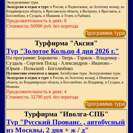
Экскурсионные туры.
Экскурсии и отдых в туре:
в России, в Подмосковье, по Золотому кольцу, во
Владимирскую область, в Ярославскую область, в Кострому, в Ярославль, в
Боголюбово, в Суздаль, в Мышкин, в Углич, в Рыбинск
Продолжительность в днях: 8
Стоимость: 60900 руб. без переезда
Программа тура
Турфирма "Аксия"
Тур "Золотое Кольцо 4 дня 2026 г."
По программе: Боровичи - Тверь - Торжок - Владимир -
Суздаль - Сергиев Посад - Александров - Иваново -
Юрьев - Польский - Боголюбово
Путешествие относится к видам:
Автобусные туры. Экскурсионные туры.
Экскурсии и отдых в туре:
в России, по Золотому кольцу, в Ивановскую
область, во Владимирскую область, в Боголюбово, во Владимир, в Суздаль, в
Иваново
Продолжительность в днях: 4
Стоимость: 32790 руб. без переезда
Программа тура
Турфирма "Иволга-СПБ"
Тур "Русский Прованс. , автобусный
из Москвы, 2 дня + ж / д"