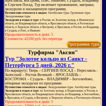
Ярославль, Кострома, Плёс, Иваново, Суздаль, Владимир
и Сергиев Посад. Тур включает проживание, завтраки,
экскурсии и насыщенную программу.
Путешествие относится к видам:
Автобусные туры. Групповые туры.
Экскурсионные туры.
Экскурсии и отдых в туре:
в России, по Золотому кольцу, в Ивановскую
область, во Владимирскую область, в Ярославскую область, в Ростовскую
область, в Тверскую область, в Кострому, в Ярославль, в Ростов, во Владимир,
в Суздаль, в Плес, в Иваново
Продолжительность в днях: 5
Стоимость: 42100 руб. без переезда
Программа тура
Турфирма "Аксия"
Тур "Золотое кольцо из Санкт -
Петербурга 5 дней, 2026 г."
По маршруту: Тверь – СЕРГИЕВ ПОСАД – Переславль -
Залесский – Ростов Великий – ЯРОСЛАВЛЬ –
КОСТРОМА – Суздаль – ВЛАДИМИР – Боголюбово,
обзорные экскурсии по программе.
Путешествие относится к видам:
Экскурсионные туры. Автобусные туры.
Экскурсии и отдых в туре:
по Золотому кольцу, в Подмосковье, в России, в
Ярославскую область, во Владимирскую область, во Владимир, в Боголюбово,
в Ярославль, в Суздаль, в Кострому, в Тверскую область, в Ростовскую область
Продолжительность в днях: 5
Стоимость: 37900 руб. без переезда