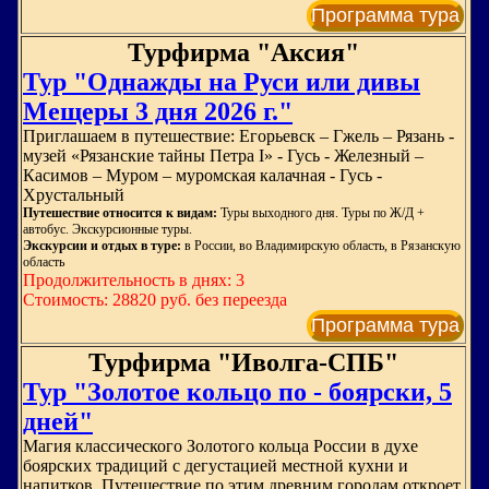
Программа тура
Турфирма "Аксия"
Тур "Однажды на Руси или дивы
Мещеры 3 дня 2026 г."
Приглашаем в путешествие: Егорьевск – Гжель – Рязань -
музей «Рязанские тайны Петра I» - Гусь - Железный –
Касимов – Муром – муромская калачная - Гусь -
Хрустальный
Путешествие относится к видам:
Туры выходного дня. Туры по Ж/Д +
автобус. Экскурсионные туры.
Экскурсии и отдых в туре:
в России, во Владимирскую область, в Рязанскую
область
Продолжительность в днях: 3
Стоимость: 28820 руб. без переезда
Программа тура
Турфирма "Иволга-СПБ"
Тур "Золотое кольцо по - боярски, 5
дней"
Магия классического Золотого кольца России в духе
боярских традиций с дегустацией местной кухни и
напитков. Путешествие по этим древним городам откроет