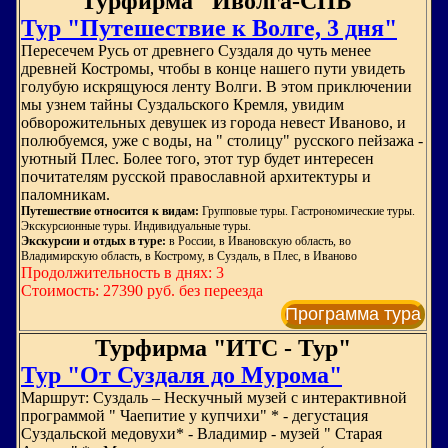
Турфирма "Иволга-СПБ"
Тур "Путешествие к Волге, 3 дня"
Пересечем Русь от древнего Суздаля до чуть менее
древней Костромы, чтобы в конце нашего пути увидеть
голубую искрящуюся ленту Волги. В этом приключении
мы узнем тайны Суздальского Кремля, увидим
обворожительных девушек из города невест Иваново, и
полюбуемся, уже с воды, на " столицу" русского пейзажа -
уютный Плес. Более того, этот тур будет интересен
почитателям русской православной архитектуры и
паломникам.
Путешествие относится к видам:
Групповые туры. Гастрономические туры.
Экскурсионные туры. Индивидуальные туры.
Экскурсии и отдых в туре:
в России, в Ивановскую область, во
Владимирскую область, в Кострому, в Суздаль, в Плес, в Иваново
Продолжительность в днях: 3
Стоимость: 27390 руб. без переезда
Программа тура
Турфирма "ИТС - Тур"
Тур "От Суздаля до Мурома"
Маршрут: Суздаль – Нескучный музей с интерактивной
программой " Чаепитие у купчихи" * - дегустация
Суздальской медовухи* - Владимир - музей " Старая