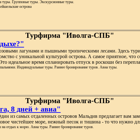
а туры. Групповые туры. Экскурсионные туры.
Сейшельские острова
Турфирма "Иволга-СПБ"
тдыхе?"
овыми лагунами и пышными тропическими лесами. Здесь турис
мство с уникальной культурой острова. А самое приятное, что с
то идеальное время спланировать отпуск в роскоши без перепла
пальнями. Индивидуальные туры. Раннее бронирование туров. Авиа туры.
Турфирма "Иволга-СПБ"
а, 8 дней + авиа"
Один из самых отдаленных островов Мальдив предлагает вам за
овое чистейшее море, нежный песок и тишина - то что нужно для
 на отдых к морю. Авиа туры. Раннее бронирование туров.