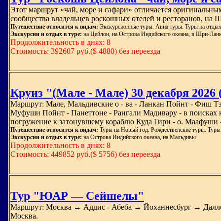
Этот маршрут «чай, море и сафари» отличается оригинальны
сообщества владельцев роскошных отелей и ресторанов, на Ш
Путешествие относится к видам:
Экскурсионные туры. Авиа туры. Туры на отды
Экскурсии и отдых в туре:
на Цейлон, на Острова Индийского океана, в Шри-Лан
Продолжительность в днях: 8
Стоимость: 392607 руб.($ 4880) без переезда
Круиз "(Мале - Мале) 30 декабря 2026
Маршрут: Мале, Мальдивские о - ва - Ланкан Пойнт - Фиш Тэ
Муфуши Пойнт - Панеттоне - Рангали Мадивару - в поисках 
погружение к затонувшему кораблю Куда Гири - о. Маафуши - 
Путешествие относится к видам:
Туры на Новый год. Рождественские туры. Туры
Экскурсии и отдых в туре:
на Острова Индийского океана, на Мальдивы
Продолжительность в днях: 8
Стоимость: 449852 руб.($ 5756) без переезда
Тур "ЮАР — Сейшелы"
Маршрут: Москва → Аддис - Абеба → Йоханнесбург → Далл
Москва.