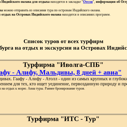
в Индийского океана для отдыха
находятся в закладке "
Отели
",
информация об Ост
на
можно отправить из описания тура по островам Индийского океана.
и отдых на Островах Индийского океана
находятся в описаниях программ.
Список туров от всех турфирм
бурга на отдых и экскурсии на Островах Индийск
Турфирма "Иволга-СПБ"
афу - Алифу, Мальдивы, 8 дней + авиа"
дивах. Гаафу - Алифу - Атолл - один из самых крупных и глубо
лением для тех, кто ищет уединение, первозданную природу и п
 на отдых к морю. Авиа туры. Раннее бронирование туров.
Турфирма "ИТС - Тур"