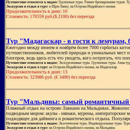
Путешествие относится к видам:
Групповые туры. Раннее бронирование туров. Т
Экскурсии и отдых в туре:
в Шри-Ланку, на Острова Индийского океана
Продолжительность в днях: 10
Стоимость: 170559 руб.($ 2100) без переезда
Тур "Мадагаскар - в гости к лемурам,
Ежегодно между июнем и ноябрём более 7000 горбатых китов 
путешественников, любителей природы и уникальных мест на 
блогеров, ведь здесь есть что увидеть, кого потрогать, что по
Путешествие относится к видам:
Экскурсионные туры. Групповые туры. Авиа тур
Экскурсии и отдых в туре:
на Острова Индийского океана, на Мадагаскар
Продолжительность в днях: 13
Стоимость: 323986 руб. (€ 3490) без переезда
Тур "Мальдивы: самый романтичный Л
Пляжный отдых на острове Лавиани на Мальдивах. Живописн
подводным миром: акулы - няньки, мурены, императорские м
подходящее для дайвинга и романтического отдыха. Популяр
Путешествие относится к видам:
Экзотические туры. Индивидуальные туры. Туры
Экскурсии и отдых в туре:
на Острова Индийского океана, на Мальдивы