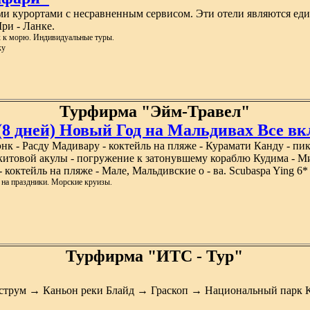
ми курортами с несравненным сервисом. Эти отели являются еди
ри - Ланке.
х к морю. Индивидуальные туры.
ку
Турфирма "Эйм-Травел"
 (8 дней) Новый Год на Мальдивах Все в
нк - Расду Мадивару - коктейль на пляже - Курамати Канду - пи
китовой акулы - погружение к затонувшему кораблю Кудима - Ми
коктейль на пляже - Мале, Мальдивские о - ва. Scubaspa Ying 6*
 на праздники. Морские круизы.
Турфирма "ИТС - Тур"
струм → Каньон реки Блайд → Граскоп → Национальный парк 