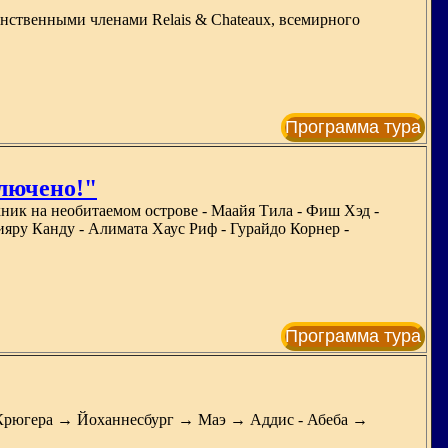
нственными членами Relais & Chateaux, всемирного
Программа тура
ключено!"
кник на необитаемом острове - Маайя Тила - Фиш Хэд -
яру Канду - Алимата Хаус Риф - Гурайдо Корнер -
Программа тура
Крюгера → Йоханнесбург → Маэ → Аддис - Абеба →