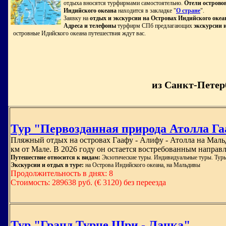
отдыха вносятся турфирмами самостоятельно.
Отели острово
Индийского океана
находится в закладке "
О стране
".
Заявку на
отдых и экскурсии на Островах Индийского океа
Адреса и телефоны
турфирм СПб предлагающих
экскурсии 
островные Идийского океана путешествия ждут вас.
из Санкт-Петер
Тур "Первозданная природа Атолла Га
Пляжный отдых на островах Гаафу - Алифу - Атолла на Маль
км от Мале. В 2026 году он остается востребованным направ
Путешествие относится к видам:
Экзотические туры. Индивидуальные туры. Туры
Экскурсии и отдых в туре:
на Острова Индийского океана, на Мальдивы
Продолжительность в днях: 8
Стоимость: 289638 руб. (€ 3120) без переезда
Тур "Гранд Турне Шри - Ланка"