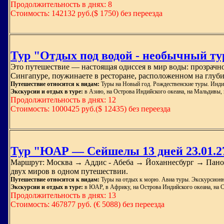
Продолжительность в днях: 8
Стоимость: 142132 руб.($ 1750) без переезда
Тур "Отдых под водой - необычный ту
Это путешествие — настоящая одиссея в мир воды: прозрачно
Сингапуре, поужинаете в ресторане, расположенном на глуби
Путешествие относится к видам:
Туры на Новый год. Рождественские туры. Инди
Экскурсии и отдых в туре:
в Азию, на Острова Индийского океана, на Мальдивы,
Продолжительность в днях: 12
Стоимость: 1000425 руб.($ 12435) без переезда
Тур "ЮАР — Сейшелы 13 дней 23.01.27
Маршрут: Москва → Аддис - Абеба → Йоханнесбург → Пан
двух миров в одном путешествии.
Путешествие относится к видам:
Туры на отдых к морю. Авиа туры. Экскурсионн
Экскурсии и отдых в туре:
в ЮАР, в Африку, на Острова Индийского океана, на 
Продолжительность в днях: 13
Стоимость: 467877 руб. (€ 5088) без переезда