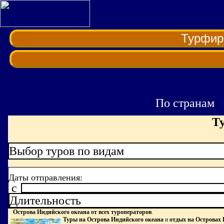
Турфи
По странам
Т
Выбор туров по видам
Даты отправления:
c
Длительность
Острова Индийского океана от всех туроператоров
.
Туры на Острова Индийского океана
и
отдых на Островах 