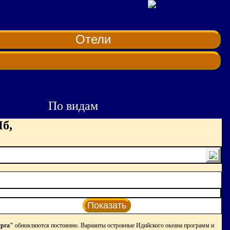
Отели
По видам
б,
Показать
урга"
обновляются постоянно. Варианты островные Идийского океана программ и