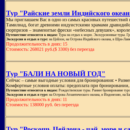
Тур "Райские земли Индийского океа
Мы приглашаем Вас в одно из самых красивых путешествий п
Тамилнад, богат древними индуистскими храмами дравидийс
сюрпризов – знаменитые фрески «небесных девушек», королев
Путешествие относится к видам:
Туры на отдых к морю. Экскурсионные туры. Гр
Экскурсии и отдых в туре:
на Цейлон, на Острова Индийского океана, в Шри-Лан
Продолжительность в днях: 15
Стоимость: 268021 руб.($ 3300) без переезда
Тур "БАЛИ НА НОВЫЙ ГОД"
Сейчас – самые выгодные условия для бронирования: • Разм
Комфортные условия оплаты: предоплата при бронировании, 
Путешествие относится к видам:
Рождественские туры. Раннее бронирование туро
Экскурсии и отдых в туре:
на Острова Атлантического океана, в Индонезию, на Б
Продолжительность в днях: 11
Стоимость: 138000 руб. без переезда
Тур "Роскошь Цейлона - чай, море и с