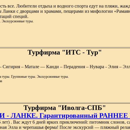
сть все. Любители отдыха и водного спорта едут на пляжи, жажд
цы Ланки с дворцами и храмами, пещерами из мифологии «Рамаян
таций специй.
. Экскурсионные туры.
Турфирма "ИТС - Тур"
 Сигирия – Матале — Канди – Перадения – Нувара - Элия – Элла
а туры. Групповые туры. Экскурсионные туры.
на
Турфирма "Иволга-СПБ"
 - ЛАНКЕ. Гарантированный РАННЕ
6 лет) . Вас ждут 6 дней ярких приключений: питомник слонов, 
ная Элла и черепашья ферма! После экскурсий — пляжный релак