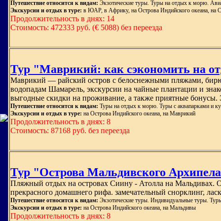
Путешествие относится к видам:
Экзотические туры. Туры на отдых к морю. Ави
Экскурсии и отдых в туре:
в ЮАР, в Африку, на Острова Индийского океана, на 
Продолжительность в днях: 14
Стоимость: 472333 руб. (€ 5088) без переезда
Тур "Маврикий: как сэкономить на о
Маврикий — райский остров с белоснежными пляжами, бирюз
водопадам Шамарель, экскурсии на чайные плантации и знако
выгодные скидки на проживание, а также приятные бонусы. Э
Путешествие относится к видам:
Туры на отдых к морю. Туры с аквапарками и ку
Экскурсии и отдых в туре:
на Острова Индийского океана, на Маврикий
Продолжительность в днях: 8
Стоимость: 87168 руб. без переезда
Тур "Острова Мальдивского Архипелаг
Пляжный отдых на островах Сиину - Атолла на Мальдивах. 
прекрасного домашнего рифа. замечательный снорклинг, ласк
Путешествие относится к видам:
Экзотические туры. Индивидуальные туры. Туры
Экскурсии и отдых в туре:
на Острова Индийского океана, на Мальдивы
Продолжительность в днях: 8