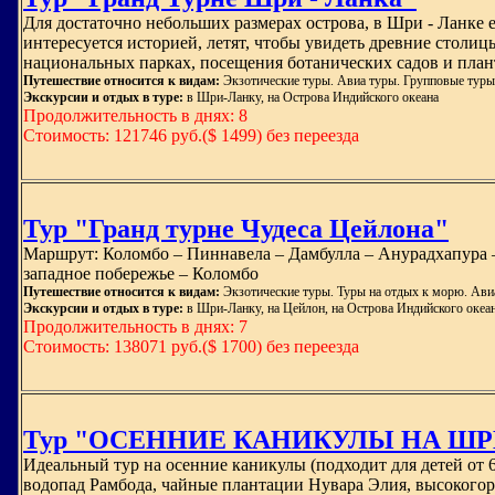
Для достаточно небольших размерах острова, в Шри - Ланке е
интересуется историей, летят, чтобы увидеть древние столи
национальных парках, посещения ботанических садов и план
Путешествие относится к видам:
Экзотические туры. Авиа туры. Групповые туры
Экскурсии и отдых в туре:
в Шри-Ланку, на Острова Индийского океана
Продолжительность в днях: 8
Стоимость: 121746 руб.($ 1499) без переезда
Тур "Гранд турне Чудеса Цейлона"
Маршрут: Коломбо – Пиннавела – Дамбулла – Анурадхапура –
западное побережье – Коломбо
Путешествие относится к видам:
Экзотические туры. Туры на отдых к морю. Ави
Экскурсии и отдых в туре:
в Шри-Ланку, на Цейлон, на Острова Индийского океа
Продолжительность в днях: 7
Стоимость: 138071 руб.($ 1700) без переезда
Тур "ОСЕННИЕ КАНИКУЛЫ НА ШРИ
Идеальный тур на осенние каникулы (подходит для детей от 
водопад Рамбода, чайные плантации Нувара Элия, высокогор