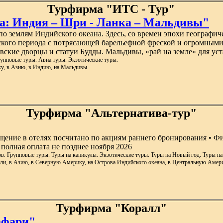
Турфирма "ИТС - Тур"
на: Индия – Шри - Ланка – Мальдивы"
о землям Индийского океана. Здесь, со времен эпохи географич
кого периода с потрясающей барельефной фреской и огромными
ские дворцы и статуи Будды. Мальдивы, «рай на земле» для ус
упповые туры. Авиа туры. Экзотические туры.
ку, в Азию, в Индию, на Мальдивы
Турфирма "Альтернатива-тур"
ещение в отелях посчитано по акциям раннего бронирования • Ф
полная оплата не позднее ноября 2026
в. Групповые туры. Туры на каникулы. Экзотические туры. Туры на Новый год. Туры н
али, в Азию, в Северную Америку, на Острова Индийского океана, в Центральную Амери
Турфирма "Коралл"
афари"