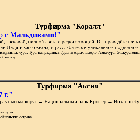
Турфирма "Коралл"
р с Мальдивами!"
й, ласковой, полной света и редких эмоций. Вы проведёте ночь
не Индийского океана, и расслабитесь в уникальном подводном 
видуальные туры. Туры на праздники. Туры на отдых к морю. Авиа туры. Экскурсионны
 в Сингапур
Турфирма "Аксия"
 г."
орамный маршрут → Национальный парк Крюгер → Йоханнесбур
ые туры.
Сейшельские острова