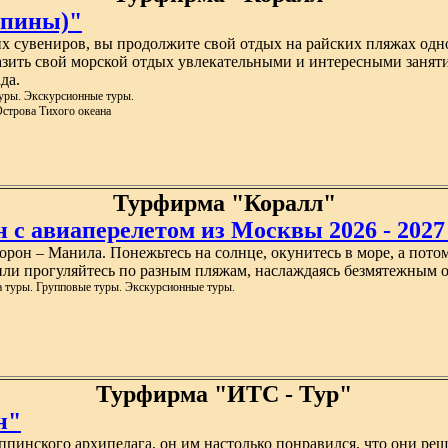
ппины)"
 сувениров, вы продолжите свой отдых на райских пляжах одно
разить свой морской отдых увлекательными и интересными занят
да.
уры. Экскурсионные туры.
строва Тихого океана
Турфирма "Коралл"
с авиаперелетом из Москвы 2026 - 2027 
Корон – Манила. Понежьтесь на солнце, окунитесь в море, а пото
или прогуляйтесь по разным пляжам, наслаждаясь безмятежным 
а туры. Групповые туры. Экскурсионные туры.
Турфирма "ИТС - Тур"
н"
иппинского архипелага, он им настолько понравился, что они р