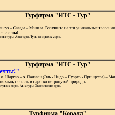
Турфирма "ИТС - Тур"
анауэ – Сагада – Манила. Взгляните на эти уникальные творения
ов солнца!
овые туры. Авиа туры. Туры на отдых к морю.
Турфирма "ИТС - Тур"
ечты!"
– о. Шаргао – о. Палаван (Эль - Нидо – Пуэрто - Принцесса) – 
похами, попасть в царство нетронутой природы.
отдых к морю. Авиа туры. Экзотические туры.
Турфирма "Коралл"