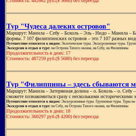
Стоимость: 482662 руб.($ 5680) без переезда
Тур "Чудеса далеких островов"
Маршрут: Манила – Себу – Бохоль – Эль - Нидо – Манила – Б
формы. 7 107 филиппинских островов – это 7 107 разных вид
Путешествие относится к видам:
Экзотические туры. Экскурсионные туры. Групп
Экскурсии и отдых в туре:
на Острова Тихого океана, на Себу, на Филиппины
Продолжительность в днях: 17
Стоимость: 487259 руб.($ 5680) без переезда
Тур "Филиппины – здесь сбываются м
Маршрут: Манила – Затерянная долина – о. Бохоль – о. Себу 
сможете познакомиться сразу с несколькими историческими э
Путешествие относится к видам:
Экскурсионные туры. Групповые туры. Туры на 
Экскурсии и отдых в туре:
на Себу, на Острова Тихого океана, на Филиппины
Продолжительность в днях: 18
Стоимость: 360297 руб.($ 4200) без переезда