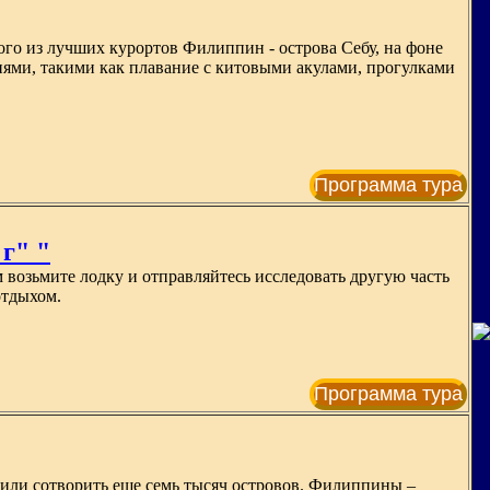
го из лучших курортов Филиппин - острова Себу, на фоне
иями, такими как плавание с китовыми акулами, прогулками
Программа тура
г" "
м возьмите лодку и отправляйтесь исследовать другую часть
отдыхом.
Программа тура
ешили сотворить еще семь тысяч островов. Филиппины –