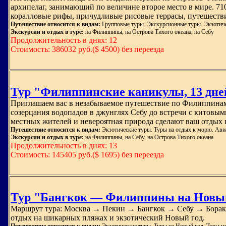
архипелаг, занимающий по величине второе место в мире. 71
коралловые рифы, причудливые рисовые террасы, путешеств
Путешествие относится к видам:
Групповые туры. Экскурсионные туры. Экзотиче
Экскурсии и отдых в туре:
на Филиппины, на Острова Тихого океана, на Себу
Продолжительность в днях: 12
Стоимость: 386032 руб.($ 4500) без переезда
Тур "Филиппинские каникулы, 13 дней
Приглашаем вас в незабываемое путешествие по Филиппинам 
созерцания водопадов в джунглях Себу до встречи с китовы
местных жителей и невероятная природа сделают ваш отдых 
Путешествие относится к видам:
Экзотические туры. Туры на отдых к морю. Ави
Экскурсии и отдых в туре:
на Филиппины, на Себу, на Острова Тихого океана
Продолжительность в днях: 13
Стоимость: 145405 руб.($ 1695) без переезда
Тур "Бангкок — Филиппины на Новый
Маршрут тура: Москва → Пекин → Бангкок → Себу → Борака
отдых на шикарных пляжах и экзотический Новый год.