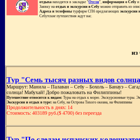
отдыха
находятся в закладке "
Отели
",
информация о Себу
и
Заявку на
отдых и экскурсии в Себу
можно отправить из опис
Адреса и телефоны
турфирм СПб предлагающих
экскурсии 
Себутские путешествия ждут вас.
из
Тур "Семь тысяч разных видов солнц
Маршрут: Манила – Палаван – Себу – Бохоль – Банауэ – Сага
солнца! Мабухай! Добро пожаловать на Филиппины!
Путешествие относится к видам:
Туры на отдых к морю. Экскурсионные туры. Эк
Экскурсии и отдых в туре:
на Себу, на Острова Тихого океана, на Филиппины
Продолжительность в днях: 14
Стоимость: 403189 руб.($ 4700) без переезда
Тур "По следам испанских колонизато