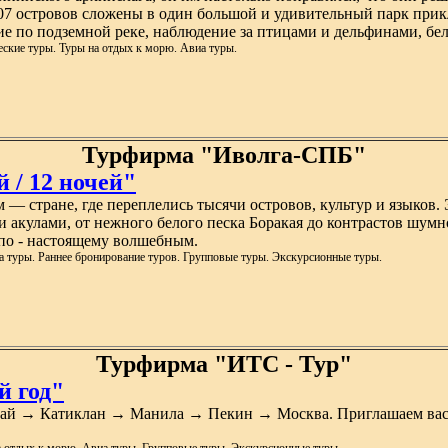
07 островов сложены в один большой и удивительный парк прик
ие по подземной реке, наблюдение за птицами и дельфинами, 
ские туры. Туры на отдых к морю. Авиа туры.
Турфирма "Иволга-СПБ"
 / 12 ночей"
— стране, где переплелись тысячи островов, культур и языков.
ми акулами, от нежного белого песка Боракая до контрастов ш
по - настоящему волшебным.
а туры. Раннее бронирование туров. Групповые туры. Экскурсионные туры.
Турфирма "ИТС - Тур"
 год"
й → Катиклан → Манила → Пекин → Москва. Приглашаем вас в 