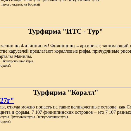
а отдых к морю. Авиа туры. Групповые туры. Экскурсионные туры.
 Тихого океана, на Боракай
Турфирма "ИТС - Тур"
ючении по Филиппинам! Филиппины – архипелаг, занимающий по
стве каруселей предлагают коралловые рифы, причудливые рисов
арталы Манилы.
. Экскурсионные туры.
Боракай
Турфирма "Коралл"
027г"
ы, откуда можно попасть на такие великолепные острова, как Се
цвета и формы. 7 107 филиппинских островов – это 7 107 разных
а туры. Групповые туры. Экскурсионные туры.
Боракай