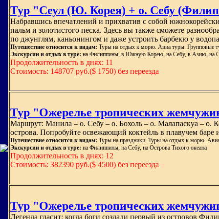
Тур "Сеул (Ю. Корея) + о. Себу (Фили
Набравшись впечатлений и прихватив с собой южнокорейских
пальм и золотистого песка. Здесь вы также сможете разнооб
по джунглям, каньонингом и даже устроить барбекю у водопа
Путешествие относится к видам:
Туры на отдых к морю. Авиа туры. Групповые т
Экскурсии и отдых в туре:
на Филиппины, в Южную Корею, на Себу, в Азию, на О
Продолжительность в днях: 11
Стоимость: 148707 руб.($ 1750) без переезда
Тур "Ожерелье тропических жемчужин 
Маршрут: Манила – о. Себу – о. Бохоль – о. Малапаскуа – о. 
острова. Попробуйте освежающий коктейль в плавучем баре 
Путешествие относится к видам:
Туры на праздники. Туры на отдых к морю. Ави
Экскурсии и отдых в туре:
на Филиппины, на Себу, на Острова Тихого океана
Продолжительность в днях: 12
Стоимость: 382390 руб.($ 4500) без переезда
Тур "Ожерелье тропических жемчужи
Легенда гласит: когда боги создали первый из островов Фил