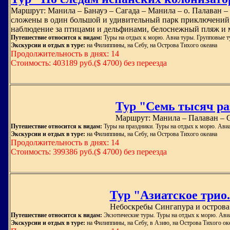
Маршрут: Манила – Банауэ – Сагада – Манила – о. Палаван –
сложены в один большой и удивительный парк приключений, 
наблюдение за птицами и дельфинами, белоснежный пляж и
Путешествие относится к видам:
Туры на отдых к морю. Авиа туры. Групповые т
Экскурсии и отдых в туре:
на Филиппины, на Себу, на Острова Тихого океана
Продолжительность в днях: 14
Стоимость: 403189 руб.($ 4700) без переезда
Тур "Семь тысяч ра
Маршрут: Манила – Палаван – С
Путешествие относится к видам:
Туры на праздники. Туры на отдых к морю. Ави
Экскурсии и отдых в туре:
на Филиппины, на Себу, на Острова Тихого океана
Продолжительность в днях: 14
Стоимость: 399386 руб.($ 4700) без переезда
Тур "Азиатское трио
Небоскребы Сингапура и острова
Путешествие относится к видам:
Экзотические туры. Туры на отдых к морю. Ави
Экскурсии и отдых в туре:
на Филиппины, на Себу, в Азию, на Острова Тихого ок