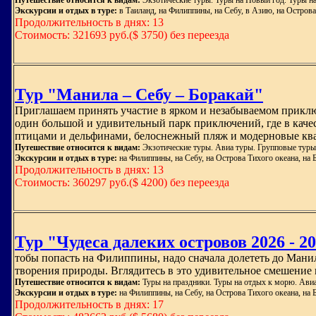
Путешествие относится к видам:
Экзотические туры. Туры на Новый год. Туры н
Экскурсии и отдых в туре:
в Таиланд, на Филиппины, на Себу, в Азию, на Острова
Продолжительность в днях: 13
Стоимость: 321693 руб.($ 3750) без переезда
Тур "Манила – Себу – Боракай"
Приглашаем принять участие в ярком и незабываемом прикл
один большой и удивительный парк приключений, где в каче
птицами и дельфинами, белоснежный пляж и модерновые кв
Путешествие относится к видам:
Экзотические туры. Авиа туры. Групповые туры
Экскурсии и отдых в туре:
на Филиппины, на Себу, на Острова Тихого океана, на 
Продолжительность в днях: 13
Стоимость: 360297 руб.($ 4200) без переезда
Тур "Чудеса далеких островов 2026 - 2
тобы попасть на Филиппины, надо сначала долететь до Манил
творения природы. Вглядитесь в это удивительное смешение 
Путешествие относится к видам:
Туры на праздники. Туры на отдых к морю. Ави
Экскурсии и отдых в туре:
на Филиппины, на Себу, на Острова Тихого океана, на 
Продолжительность в днях: 17