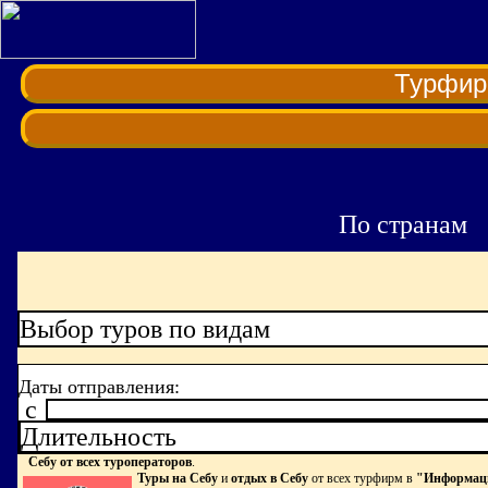
Турфи
По странам
Выбор туров по видам
Даты отправления:
c
Длительность
Себу от всех туроператоров
.
Туры на Себу
и
отдых в Себу
от всех турфирм в
"Информаци