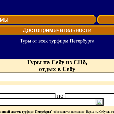
рмы
Достопримечательности
Туры от всех турфирм Петербурга
Туры на Себу из СПб,
отдых в Себу
по
онной системе турфирм Петербурга"
обновляются постоянно. Варианты Себутские 