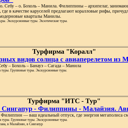
 о. Себу – о. Бохоль – Манила. Филиппины – архипелаг, занимаю
где в качестве каруселей предлагают коралловые рифы, причудл
 модерновые кварталы Манилы.
уры. Экскурсионные туры. Экзотические туры.
Турфирма "Коралл"
зных видов солнца с авиаперелетом из Мо
ебу – Бохоль – Банауэ – Сагада – Манила
а туры. Групповые туры. Экскурсионные туры.
Турфирма "ИТС - Тур"
. Сингапур - Филиппины - Малайзия. А
 Филиппин — ваш идеальный отпуск, где энергия мегаполиса с
а туры. Групповые туры. Экскурсионные туры.
еана, в Малайзию, в Сингапур