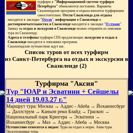
турфирм в
"Информационной системе турфирм
Петербурга"
обновляются постоянно. Варианты
Свазилендские программ и отдыха вносятся турфирмами
самостоятельно.
Отели Свазиленда для отдыха
находятся в закладке "
Отели
",
информация о Свазиленде
и
достопримечательностях в Свазиленде
находится в закладке "
О стране
".
Заявку на
отдых и экскурсии в Свазиленде
можно отправить из описания
тура по Свазиленду.
Адреса и телефоны
турфирм СПб предлагающих
экскурсии и отдых в
Свазиленде
находятся в описаниях программ.
Свазилендские путешествия ждут вас.
Список туров от всех турфирм
из Санкт-Петербурга на отдых и экскурсии в
Свазиленде (2)
Турфирма "Аксия"
Тур "ЮАР и Эсватини + Сейшелы
14 дней 19.03.27 г."
Маршрут тура: Москва → Аддис - Абеба → Йоханнесбург
→ Даллструм → Каньон реки Блайд → Граскоп →
Национальный парк Крюгера → Эсватини →
Йоханнесбург → Маэ → Аддис - Абеба → Москва
Путешествие относится к видам:
Туры на отдых к морю. Авиа туры.
Экскурсионные туры.