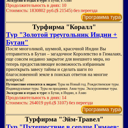
Экскурсии и отдых в туре:
в Бутан, в Азию
Продолжительность в днях: 10
Стоимость: 1830802 руб.($ 21545) без переезда
Программа тура
Турфирма "Коралл"
Тур "Золотой треугольник Индии +
Бутан"
После многоликой, шумной, красочной Индии Вы
отправитесь в Бутан – загадочное Королевство в Гималаях,
еще совсем недавно закрытое для внешнего мира, но
теперь предоставляющее возможность избранным
приоткрыть завесу тайны и сделать шаги по
благословенной земле в поисках ответов на многие
вопросы!
Путешествие относится к видам:
Туры на Новый год. Рождественские туры.
Индивидуальные туры. Туры на праздники. Авиа туры. Экскурсионные туры.
Экскурсии и отдых в туре:
в Бутан, в Индию, в Азию
Продолжительность в днях: 14
Стоимость: 264019 руб.($ 3107) без переезда
Программа тура
Турфирма "Эйм-Травел"
Тур "Путешествие в сердце Гимаев: