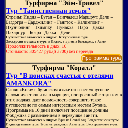
Турфирма "Эйм-Травел"
Тур "Таинственная земля"
Страны: Индия – Бутан – Бангладеш Маршрут: Дели –
Багдогра – Дарджилинг – Гангток – Калимпонг –
Пхунчолинг – Тхимпху – Пунакха – Паро – Дакка –
Пахарпур – Богра –Дакка – Дели
Путешествие относится к видам:
Экскурсионные туры.
Экскурсии и отдых в туре:
в Индию, в Бутан, в Бангладеш, в Азию
Продолжительность в днях: 16
Стоимость: 305427 руб.($ 3700) без переезда
Программа тура
Турфирма "Коралл"
Тур "В поисках счастья с отелями
AMANKORA"
Слово «Kora» в бутанском языке означает «круговое
паломничество» и ваш маршрут, построенный с отдыхом в
этих лоджах, даст возможность совершить такое
путешествие по самым интересным местам Бутана.
Программа на 10 дней включает посещение долины
Фобджиха с размещением в деревушке Гангти.
Путешествие относится к видам:
Туры на Новый год. Рождественские туры.
Индивидуальные туры. Туры на праздники. Авиа туры. Экскурсионные туры.