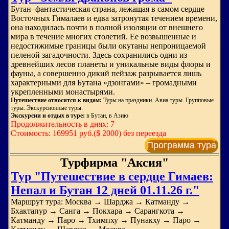
Бутан–фантастическая страна, лежащая в самом сердце
Восточных Гималаев и едва затронутая течением времени,
она находилась почти в полной изоляции от внешнего
мира в течение многих столетий. Ее возвышенные и
недостижимые границы были окутаны непроницаемой
пеленой загадочности. Здесь сохранились одни из
древнейших лесов планеты и уникальные виды флоры и
фауны, а совершенно дикий пейзаж разрывается лишь
характерными для Бутана «дзонгами» – громадными
укрепленными монастырями.
Путешествие относится к видам:
Туры на праздники. Авиа туры. Групповые
туры. Экскурсионные туры.
Экскурсии и отдых в туре:
в Бутан, в Азию
Продолжительность в днях: 7
Стоимость: 169951 руб.($ 2000) без переезда
Программа тура
Турфирма "Аксия"
Тур "Путешествие в сердце Гимаев:
Непал и Бутан 12 дней 01.11.26 г."
Маршрут тура: Москва → Шарджа → Катманду →
Бхактапур → Санга → Покхара → Сарангкота →
Катманду → Паро → Тхимпху → Пунакху → Паро →