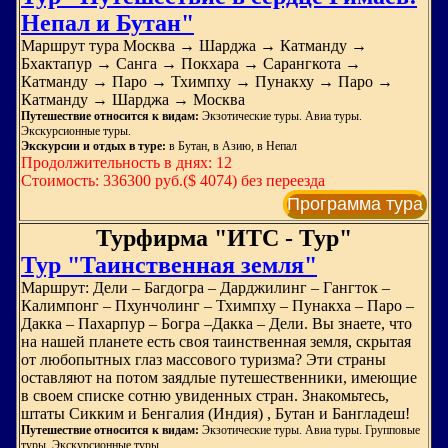
Непал и Бутан"
Маршрут тура Москва → Шарджа → Катманду →
Бхактапур → Санга → Покхара → Сарангкота →
Катманду → Паро → Тхимпху → Пунакху → Паро →
Катманду → Шарджа → Москва
Путешествие относится к видам:
Экзотические туры. Авиа туры.
Экскурсионные туры.
Экскурсии и отдых в туре:
в Бутан, в Азию, в Непал
Продолжительность в днях: 12
Стоимость: 336300 руб.($ 4074) без переезда
Программа тура
Турфирма "ИТС - Тур"
Тур "Таинственная земля"
Маршрут: Дели – Багдогра – Дарджилинг – Гангток –
Калимпонг – Пхунчолинг – Тхимпху – Пунакха – Паро –
Дакка – Пахарпур – Богра –Дакка – Дели. Вы знаете, что
на нашей планете есть своя таинственная земля, скрытая
от любопытных глаз массового туризма? Эти страны
оставляют на потом заядлые путешественники, имеющие
в своем списке сотню увиденных стран. Знакомьтесь,
штаты Сикким и Бенгалия (Индия) , Бутан и Бангладеш!
Путешествие относится к видам:
Экзотические туры. Авиа туры. Групповые
туры. Экскурсионные туры.