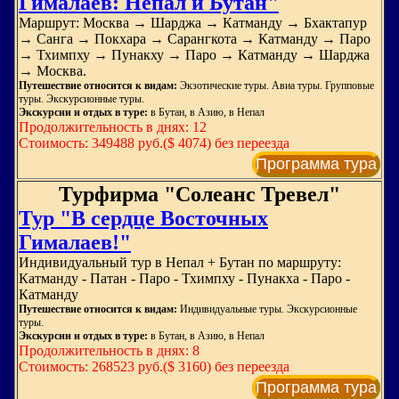
Гималаев: Непал и Бутан"
Маршрут: Москва → Шарджа → Катманду → Бхактапур
→ Санга → Покхара → Сарангкота → Катманду → Паро
→ Тхимпху → Пунакху → Паро → Катманду → Шарджа
→ Москва.
Путешествие относится к видам:
Экзотические туры. Авиа туры. Групповые
туры. Экскурсионные туры.
Экскурсии и отдых в туре:
в Бутан, в Азию, в Непал
Продолжительность в днях: 12
Стоимость: 349488 руб.($ 4074) без переезда
Программа тура
Турфирма "Солеанс Тревел"
Тур "В сердце Восточных
Гималаев!"
Индивидуальный тур в Непал + Бутан по маршруту:
Катманду - Патан - Паро - Тхимпху - Пунакха - Паро -
Катманду
Путешествие относится к видам:
Индивидуальные туры. Экскурсионные
туры.
Экскурсии и отдых в туре:
в Бутан, в Азию, в Непал
Продолжительность в днях: 8
Стоимость: 268523 руб.($ 3160) без переезда
Программа тура