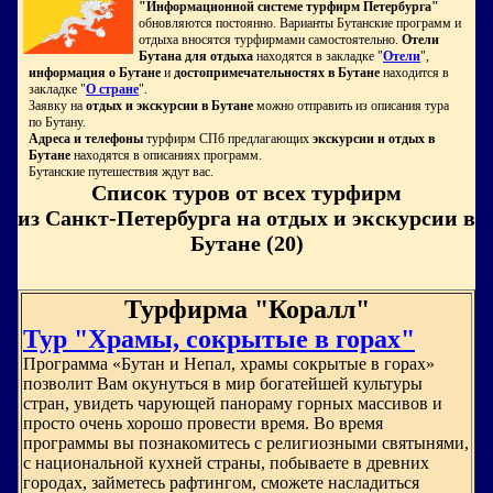
"Информационной системе турфирм Петербурга"
обновляются постоянно. Варианты Бутанские программ и
отдыха вносятся турфирмами самостоятельно.
Отели
Бутана для отдыха
находятся в закладке "
Отели
",
информация о Бутане
и
достопримечательностях в Бутане
находится в
закладке "
О стране
".
Заявку на
отдых и экскурсии в Бутане
можно отправить из описания тура
по Бутану.
Адреса и телефоны
турфирм СПб предлагающих
экскурсии и отдых в
Бутане
находятся в описаниях программ.
Бутанские путешествия ждут вас.
Список туров от всех турфирм
из Санкт-Петербурга на отдых и экскурсии в
Бутане (20)
Турфирма "Коралл"
Тур "Храмы, сокрытые в горах"
Программа «Бутан и Непал, храмы сокрытые в горах»
позволит Вам окунуться в мир богатейшей культуры
стран, увидеть чарующей панораму горных массивов и
просто очень хорошо провести время. Во время
программы вы познакомитесь с религиозными святынями,
с национальной кухней страны, побываете в древних
городах, займетесь рафтингом, сможете насладиться