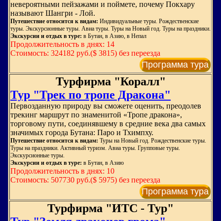
невероятными пейзажами и поймете, почему Покхару
называют Шангри - Лой.
Путешествие относится к видам:
Индивидуальные туры. Рождественские
туры. Экскурсионные туры. Авиа туры. Туры на Новый год. Туры на праздники.
Экскурсии и отдых в туре:
в Бутан, в Азию, в Непал
Продолжительность в днях: 14
Стоимость: 324182 руб.($ 3815) без переезда
Программа тура
Турфирма "Коралл"
Тур "Трек по тропе Дракона"
Первозданную природу вы сможете оценить, преодолев
трекинг маршрут по знаменитой «Тропе дракона»,
торговому пути, соединявшему в средние века два самых
значимых города Бутана: Паро и Тхимпху.
Путешествие относится к видам:
Туры на Новый год. Рождественские туры.
Туры на праздники. Активный туризм. Авиа туры. Групповые туры.
Экскурсионные туры.
Экскурсии и отдых в туре:
в Бутан, в Азию
Продолжительность в днях: 10
Стоимость: 507730 руб.($ 5975) без переезда
Программа тура
Турфирма "ИТС - Тур"