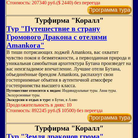
Стоимость: 207340 руб.($ 2440) без переезда
Программа тура
Турфирма "Коралл"
Тур "Путешествие в страну
Громового Дракона с отелями
Amankora"
В тиши потрясающих лоджей Amankora, вас охватит
чувство покоя и безмятежности, а первозданная природа и
уникальная самобытная архитектура Бутана произведет на
вас неизгладимое впечатление. Лучшие отели Бутана,
объединённые брендом Amankora, распахнут свои
гостеприимные объятия в аутентичной атмосфере
гостеприимства высшего класса.
Путешествие относится к видам:
Индивидуальные туры. Авиа туры.
Экскурсионные туры.
Экскурсии и отдых в туре:
в Бутан, в Азию
Продолжительность в днях: 10
Стоимость: 892245 руб.($ 10500) без переезда
Программа тура
Турфирма "Коралл"
Тур "Земля драконов грома"