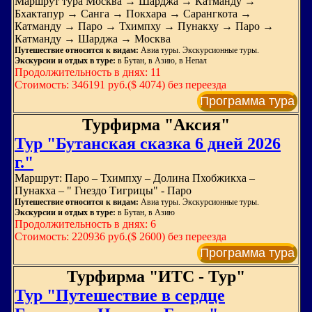
Маршрут тура Москва → Шарджа → Катманду →
Бхактапур → Санга → Покхара → Сарангкота →
Катманду → Паро → Тхимпху → Пунакху → Паро →
Катманду → Шарджа → Москва
Путешествие относится к видам:
Авиа туры. Экскурсионные туры.
Экскурсии и отдых в туре:
в Бутан, в Азию, в Непал
Продолжительность в днях: 11
Стоимость: 346191 руб.($ 4074) без переезда
Программа тура
Турфирма "Аксия"
Тур "Бутанская сказка 6 дней 2026
г."
Маршрут: Паро – Тхимпху – Долина Пхобжикха –
Пунакха – " Гнездо Тигрицы" - Паро
Путешествие относится к видам:
Авиа туры. Экскурсионные туры.
Экскурсии и отдых в туре:
в Бутан, в Азию
Продолжительность в днях: 6
Стоимость: 220936 руб.($ 2600) без переезда
Программа тура
Турфирма "ИТС - Тур"
Тур "Путешествие в сердце