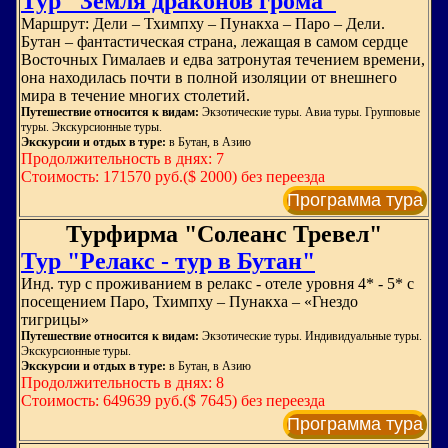
Тур "Земля драконов грома"
Маршрут: Дели – Тхимпху – Пунакха – Паро – Дели.
Бутан – фантастическая страна, лежащая в самом сердце
Восточных Гималаев и едва затронутая течением времени,
она находилась почти в полной изоляции от внешнего
мира в течение многих столетий.
Путешествие относится к видам:
Экзотические туры. Авиа туры. Групповые
туры. Экскурсионные туры.
Экскурсии и отдых в туре:
в Бутан, в Азию
Продолжительность в днях: 7
Стоимость: 171570 руб.($ 2000) без переезда
Программа тура
Турфирма "Солеанс Тревел"
Тур "Релакс - тур в Бутан"
Инд. тур с проживанием в релакс - отеле уровня 4* - 5* с
посещением Паро, Тхимпху – Пунакха – «Гнездо
тигрицы»
Путешествие относится к видам:
Экзотические туры. Индивидуальные туры.
Экскурсионные туры.
Экскурсии и отдых в туре:
в Бутан, в Азию
Продолжительность в днях: 8
Стоимость: 649639 руб.($ 7645) без переезда
Программа тура