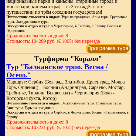
национальные парки и каньоны, старинные города и
монастыри, кинематограф – всё это ждёт вас в
путешествии по трём соседним государствам!
Путешествие относится к видам:
Туры на праздники. Авиа туры. Групповые
туры. Экскурсионные туры.
Экскурсии и отдых в туре:
в Черногорию, в Сербию, в Европу, Босния и
Герцеговина
Продолжительность в днях: 8
Стоимость: 104209 руб. (€ 1065) без переезда
Программа тура
Турфирма "Коралл"
Тур "Балканское трио. Весна /
Осень"
Маршрут: Сербия (Белград, Златибор, Дрвенград, Мокра
Гора, Опленац) – Босния (Андричград, Сараево, Мостар,
Требинье, Тврдош, Вышеград) – Черногория (Боко -
Которская бухта, Котор)
Путешествие относится к видам:
Экскурсионные туры. Групповые туры.
Авиа туры. Туры на праздники.
Экскурсии и отдых в туре:
в Сербию, в Черногорию, Босния и Герцеговина, в
Европу
Продолжительность в днях: 8
Стоимость: 103231 руб. (€ 1055) без переезда
Программа тура