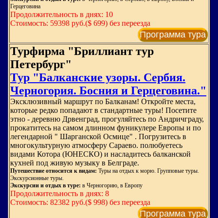
Герцеговина
Продолжительность в днях: 10
Стоимость: 59398 руб.($ 699) без переезда
Программа тура
Турфирма "Бриллиант тур
Петербург"
Тур "Балканские узоры. Сербия.
Черногория. Босния и Герцеговина."
Эксклюзивный маршрут по Балканам! Откройте места,
которые редко попадают в стандартные туры! Посетите
этно - деревню Дрвенград, прогуляйтесь по Андричграду,
прокатитесь на самом длинном фуникулере Европы и по
легендарной " Шарганской Осмице" . Погрузитесь в
многокультурную атмосферу Сараево. полюбуетесь
видами Котора (ЮНЕСКО) и насладитесь балканской
кухней под живую музыку в Белграде.
Путешествие относится к видам:
Туры на отдых к морю. Групповые туры.
Экскурсионные туры.
Экскурсии и отдых в туре:
в Черногорию, в Европу
Продолжительность в днях: 8
Стоимость: 82382 руб.($ 998) без переезда
Программа тура