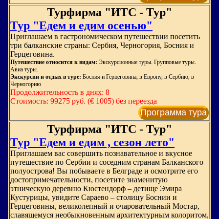
Турфирма "ИТС - Тур"
Тур "Едем и едим осенью"
Приглашаем в гастрономическом путешествии посетить
три балканские страны: Сербия, Черногория, Босния и
Герцеговина.
Путешествие относится к видам:
Экскурсионные туры. Групповые туры.
Авиа туры.
Экскурсии и отдых в туре:
Босния и Герцеговина, в Европу, в Сербию, в
Черногорию
Продолжительность в днях: 8
Стоимость: 99275 руб. (€ 1005) без переезда
Программа тура
Турфирма "ИТС - Тур"
Тур "Едем и едим , сезон лето"
Приглашаем вас совершить познавательное и вкусное
путешествие по Сербии и соседним странам Балканского
полуострова! Вы побываете в Белграде и осмотрите его
достопримечательности, посетите знаменитую
этническую деревню Кюстендорф – детище Эмира
Кустурицы, увидите Сараево – столицу Боснии и
Герцеговины, великолепный и очаровательный Мостар,
славящемуся необыкновенным архитектурным колоритом,