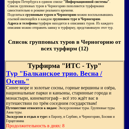
турфирм Петербурга в едином списке
"Информационной системы"
.
Список групповых туров в Черногорию пополняется турфирмами
самостоятельно в режиме реального времени.
Поделиться
групповым туром в Черногорию
можно воспльзовавшись
ссылкой имеющейся в каждом
групповом туре в Черногорию
.
Адреса и телефоны
турфирм находятся в описаниях туров. Из каждого
описания можно отправить заявку в турфирму, представившую этот тур.
Список групповых туров в Черногорию от
всех турфирм (12)
Турфирма "ИТС - Тур"
Тур "Балканское трио. Весна /
Осень"
Синее море и золотые сосны, горные вершины и озёра,
национальные парки и каньоны, старинные города и
монастыри, кинематограф – всё это ждёт вас в
путешествии по трём соседним государствам!
Путешествие относится к видам:
Экскурсионные туры. Групповые туры.
Авиа туры.
Экскурсии и отдых в туре:
в Европу, в Сербию, в Черногорию, Босния и
Герцеговина
Продолжительность в днях: 8