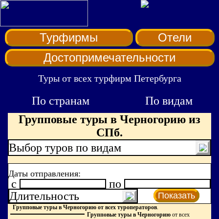
Турфирмы
Отели
Достопримечательности
Туры от всех турфирм Петербурга
По странам
По видам
Групповые туры в Черногорию из
СПб.
Выбор туров по видам
Даты отправления:
c
по
Длительность
Показать
Групповые туры в Черногорию от всех туроператоров
.
Групповые туры в Черногорию
от всех