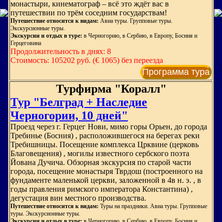
монастыри, кинематограф – всё это ждёт вас в
путешествии по трём соседним государствам!
Путешествие относится к видам:
Авиа туры. Групповые туры.
Экскурсионные туры.
Экскурсии и отдых в туре:
в Черногорию, в Сербию, в Европу, Босния и
Герцеговина
Продолжительность в днях: 8
Стоимость: 105202 руб. (€ 1065) без переезда
Программа тура
Турфирма "Коралл"
Тур "Белград + Наследие
Черногории, 10 дней"
Проезд через г. Герцег Нови, мимо горы Орьен, до города
Требинье (Босния) , расположившегося на берегах реки
Требишницы. Посещение комплекса Црквине (церковь
Благовещения) , могилы известного сербского поэта
Йована Дучича. Обзорная экскурсия по старой части
города, посещение монастыря Тврдош (построенного на
фундаменте маленькой церкви, заложенной в 4в н. э. , в
годы правления римского императора Константина) ,
дегустация вин местного производства.
Путешествие относится к видам:
Туры на праздники. Авиа туры. Групповые
туры. Экскурсионные туры.
Экскурсии и отдых в туре:
в Черногорию, в Сербию, в Европу, Босния и