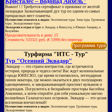
Кристалес – Водопад Анхель"
Важно! ! ! Требуется сертификат о прививке от желтой
лихорадки Захватывающий дух тур по одним из самых
прекрасных мест планеты.
Путешествие относится к видам:
Экзотические туры. Авиа туры. Групповые
туры. Экскурсионные туры.
Экскурсии и отдых в туре:
в Эквадор, в Венесуэлу, в Южную Америку, в
Колумбию
Продолжительность в днях: 15
Стоимость: 533321 руб. (€ 5399) без переезда
Программа тура
Турфирма "ИТС - Тур"
Тур "Осенний Эквадор"
Эквадор — это страна контрастов, где встречаются
история, природа и чудеса света! Вас ждут колониальные
города ЮНЕСКО, где время остановилось, легендарная
линия экватора, где можно оказаться в двух полушариях
одновременно, и завораживающий проспект вулканов и
водопадов. Погрузитесь в бескрайние просторы бассейна
Амазонки, а затем откройте для себя уникальную магию
волшебных Галапагосских островов. Эквадор — это целая
вселенная впечатлений!
Путешествие относится к видам:
Экзотические туры. Групповые туры.
Экскурсионные туры.