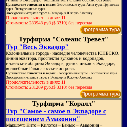
Путешествие относится к видам:
Экзотические туры. Авиа туры. Групповые
туры. Экскурсионные туры.
Экскурсии и отдых в туре:
в Эквадор, в Южную Америку
Продолжительность в днях: 11
Стоимость: 283948 руб.($ 3310) без переезда
Программа тура
Турфирма "Солеанс Тревел"
Тур "Весь Эквадор"
Колониальные города - наследие человечества ЮНЕСКО,
линия экватора, проспекты вулканов и водопадов,
индейские общины Эквадора, руины инков в Эквадоре,
волшебные Галапагосские острова.
Путешествие относится к видам:
Экскурсионные туры. Экзотические туры.
Экскурсии и отдых в туре:
в Эквадор, в Южную Америку
Продолжительность в днях: 11
Стоимость: 281269 руб.($ 3310) без переезда
Программа тура
Турфирма "Коралл"
Тур "Самое - самое в Эквадоре с
посещением Амазонии"
Маршрут: Кито – Килотоа – Баньос – Амазония –