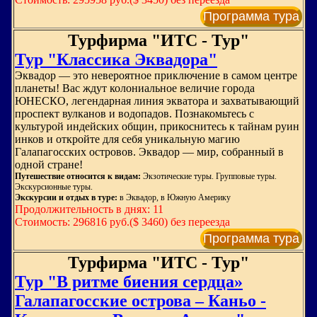
Программа тура
Турфирма "ИТС - Тур"
Тур "Классика Эквадора"
Эквадор — это невероятное приключение в самом центре
планеты! Вас ждут колониальное величие города
ЮНЕСКО, легендарная линия экватора и захватывающий
проспект вулканов и водопадов. Познакомьтесь с
культурой индейских общин, прикоснитесь к тайнам руин
инков и откройте для себя уникальную магию
Галапагосских островов. Эквадор — мир, собранный в
одной стране!
Путешествие относится к видам:
Экзотические туры. Групповые туры.
Экскурсионные туры.
Экскурсии и отдых в туре:
в Эквадор, в Южную Америку
Продолжительность в днях: 11
Стоимость: 296816 руб.($ 3460) без переезда
Программа тура
Турфирма "ИТС - Тур"
Тур "В ритме биения сердца»
Галапагосские острова – Каньо -