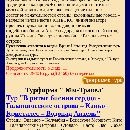
традиции эквадорцев + новогодний ужин в отеле с
музыкой и танцами, а также посещение главных
достопримечательностей страны: колониальные города –
наследие человечества ЮНЕСКО, линия экватора,
проспект вулканов и водопадов, проезжая
индейскиеобщины Анд Эквадора, высокогорный поезд,
руины Инков в Эквадоре, волшебные Галапагосские
острова.
Путешествие относится к видам:
Туры на Новый год. Рождественские туры.
Туры на праздники. Туры на отдых к морю. Авиа туры. Групповые туры.
Экскурсионные туры.
Экскурсии и отдых в туре:
на Галапагосские острова, в Эквадор, в Южную
Америку, на Острова Тихого океана
Продолжительность в днях: 11
Стоимость: 294016 руб.($ 3460) без переезда
Программа тура
Турфирма "Эйм-Травел"
Тур "В ритме биения сердца -
Галапагосские острова – Каньо -
Кристалес – Водопад Анхель"
Страны: Эквадор – Колумбия – Венесуэла Маршрут: Кито
– Галапагосские Острова – Отовало – Пасто – Лас – Лахас