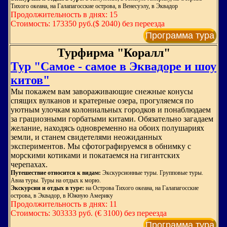
Тихого океана, на Галапагосские острова, в Венесуэлу, в Эквадор
Продолжительность в днях: 15
Стоимость: 173350 руб.($ 2040) без переезда
Программа тура
Турфирма "Коралл"
Тур "Самое - самое в Эквадоре и шоу
китов"
Мы покажем вам завораживающие снежные конусы
спящих вулканов и кратерные озера, прогуляемся по
уютным улочкам колониальных городков и понаблюдаем
за грациозными горбатыми китами. Обязательно загадаем
желание, находясь одновременно на обоих полушариях
земли, и станем свидетелями неожиданных
экспериментов. Мы сфотографируемся в обнимку с
морскими котиками и покатаемся на гигантских
черепахах.
Путешествие относится к видам:
Экскурсионные туры. Групповые туры.
Авиа туры. Туры на отдых к морю.
Экскурсии и отдых в туре:
на Острова Тихого океана, на Галапагосские
острова, в Эквадор, в Южную Америку
Продолжительность в днях: 11
Стоимость: 303333 руб. (€ 3100) без переезда
Программа тура