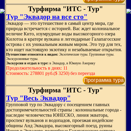
Турфирма "ИТС - Тур"
Тур "Эквадор на все сто"
Эквадор — это путешествие в самый центр мира, где
природа встречается с историей. Вас ждет колониальное
величие Кито, изумрудные воды высокогорного озера
Килотоа в кратере вулкана и легендарные Галапагосские
острова с их уникальным живым миром. Это тур для тех,
кто ищет настоящую экзотику и незабываемые открытия.
Путешествие относится к видам:
Экзотические туры. Групповые туры.
Экскурсионные туры.
Экскурсии и отдых в туре:
в Эквадор, в Южную Америку
Продолжительность в днях: 11
Стоимость: 278801 руб.($ 3250) без переезда
Программа тура
Турфирма "ИТС - Тур"
Тур "Весь Эквадор"
Групповой тур по Эквадору с посещением главных
достопримечательностей страны : колониальные города -
наследие человечества ЮНЕСКО, линия экватора,
проспект вулканов и водопадов, проезжая индейские
общины Анд Эквадора, высокогорный поезд, руины
Инков в Эквадоре, волшебные Галапагосские острова.