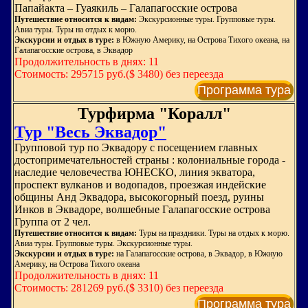
Папайакта – Гуаякиль – Галапагосские острова
Путешествие относится к видам:
Экскурсионные туры. Групповые туры.
Авиа туры. Туры на отдых к морю.
Экскурсии и отдых в туре:
в Южную Америку, на Острова Тихого океана, на
Галапагосские острова, в Эквадор
Продолжительность в днях: 11
Стоимость: 295715 руб.($ 3480) без переезда
Программа тура
Турфирма "Коралл"
Тур "Весь Эквадор"
Групповой тур по Эквадору с посещением главных
достопримечательностей страны : колониальные города -
наследие человечества ЮНЕСКО, линия экватора,
проспект вулканов и водопадов, проезжая индейские
общины Анд Эквадора, высокогорный поезд, руины
Инков в Эквадоре, волшебные Галапагосские острова
Группа от 2 чел.
Путешествие относится к видам:
Туры на праздники. Туры на отдых к морю.
Авиа туры. Групповые туры. Экскурсионные туры.
Экскурсии и отдых в туре:
на Галапагосские острова, в Эквадор, в Южную
Америку, на Острова Тихого океана
Продолжительность в днях: 11
Стоимость: 281269 руб.($ 3310) без переезда
Программа тура