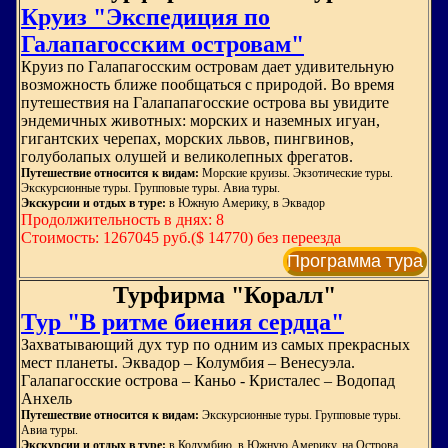
Круиз "Экспедиция по
Галапагосским островам"
Круиз по Галапагосским островам дает удивительную
возможность ближе пообщаться с природой. Во время
путешествия на Галапапагосские острова вы увидите
эндемичных животных: морских и наземных игуан,
гигантских черепах, морских львов, пингвинов,
голуболапых олушей и великолепных фрегатов.
Путешествие относится к видам:
Морские круизы. Экзотические туры.
Экскурсионные туры. Групповые туры. Авиа туры.
Экскурсии и отдых в туре:
в Южную Америку, в Эквадор
Продолжительность в днях: 8
Стоимость: 1267045 руб.($ 14770) без переезда
Программа тура
Турфирма "Коралл"
Тур "В ритме биения сердца"
Захватывающий дух тур по одним из самых прекрасных
мест планеты. Эквадор – Колумбия – Венесуэла.
Галапагосские острова – Каньо - Кристалес – Водопад
Анхель
Путешествие относится к видам:
Экскурсионные туры. Групповые туры.
Авиа туры.
Экскурсии и отдых в туре:
в Колумбию, в Южную Америку, на Острова