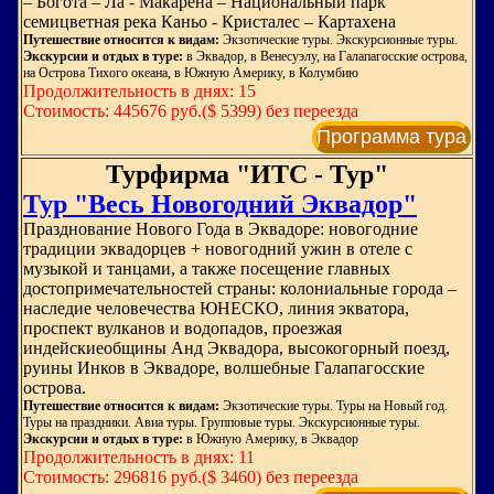
– Богота – Ла - Макарена – Национальный парк
семицветная река Каньо - Кристалес – Картахена
Путешествие относится к видам:
Экзотические туры. Экскурсионные туры.
Экскурсии и отдых в туре:
в Эквадор, в Венесуэлу, на Галапагосские острова,
на Острова Тихого океана, в Южную Америку, в Колумбию
Продолжительность в днях: 15
Стоимость: 445676 руб.($ 5399) без переезда
Программа тура
Турфирма "ИТС - Тур"
Тур "Весь Новогодний Эквадор"
Празднование Нового Года в Эквадоре: новогодние
традиции эквадорцев + новогодний ужин в отеле с
музыкой и танцами, а также посещение главных
достопримечательностей страны: колониальные города –
наследие человечества ЮНЕСКО, линия экватора,
проспект вулканов и водопадов, проезжая
индейскиеобщины Анд Эквадора, высокогорный поезд,
руины Инков в Эквадоре, волшебные Галапагосские
острова.
Путешествие относится к видам:
Экзотические туры. Туры на Новый год.
Туры на праздники. Авиа туры. Групповые туры. Экскурсионные туры.
Экскурсии и отдых в туре:
в Южную Америку, в Эквадор
Продолжительность в днях: 11
Стоимость: 296816 руб.($ 3460) без переезда