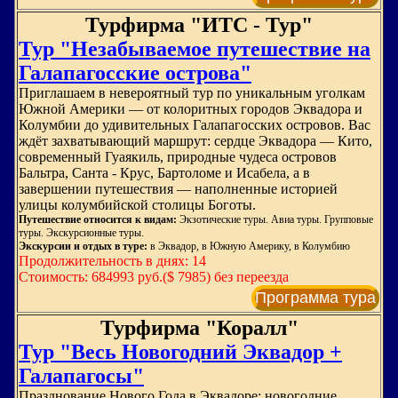
Турфирма "ИТС - Тур"
Тур "Незабываемое путешествие на
Галапагосские острова"
Приглашаем в невероятный тур по уникальным уголкам
Южной Америки — от колоритных городов Эквадора и
Колумбии до удивительных Галапагосских островов. Вас
ждёт захватывающий маршрут: сердце Эквадора — Кито,
современный Гуаякиль, природные чудеса островов
Бальтра, Санта - Крус, Бартоломе и Исабела, а в
завершении путешествия — наполненные историей
улицы колумбийской столицы Боготы.
Путешествие относится к видам:
Экзотические туры. Авиа туры. Групповые
туры. Экскурсионные туры.
Экскурсии и отдых в туре:
в Эквадор, в Южную Америку, в Колумбию
Продолжительность в днях: 14
Стоимость: 684993 руб.($ 7985) без переезда
Программа тура
Турфирма "Коралл"
Тур "Весь Новогодний Эквадор +
Галапагосы"
Празднование Нового Года в Эквадоре: новогодние