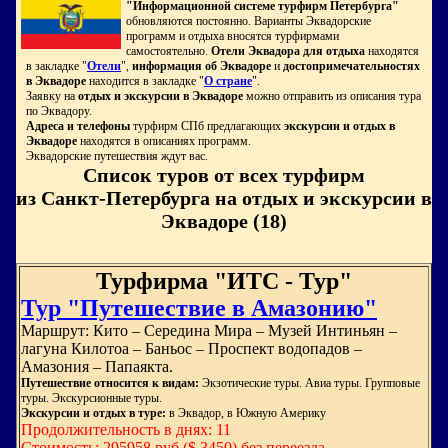
"Информационной системе турфирм Петербурга"
обновляются постоянно. Варианты Эквадорские
программ и отдыха вносятся турфирмами
самостоятельно.
Отели Эквадора для отдыха
находятся
в закладке "
Отели
",
информация об Эквадоре
и
достопримечательностях
в Эквадоре
находится в закладке "
О стране
".
Заявку на
отдых и экскурсии в Эквадоре
можно отправить из описания тура
по Эквадору.
Адреса и телефоны
турфирм СПб предлагающих
экскурсии и отдых в
Эквадоре
находятся в описаниях программ.
Эквадорские путешествия ждут вас.
Список туров от всех турфирм
из Санкт-Петербурга на отдых и экскурсии в
Эквадоре (18)
Турфирма "ИТС - Тур"
Тур "Путешествие в Амазонию"
Маршрут: Кито – Середина Мира – Музей Интиньян –
лагуна Килотоа – Баньос – Проспект водопадов –
Амазония – Папаякта.
Путешествие относится к видам:
Экзотические туры. Авиа туры. Групповые
туры. Экскурсионные туры.
Экскурсии и отдых в туре:
в Эквадор, в Южную Америку
Продолжительность в днях: 11
Стоимость: 295958 руб.($ 3450) без переезда