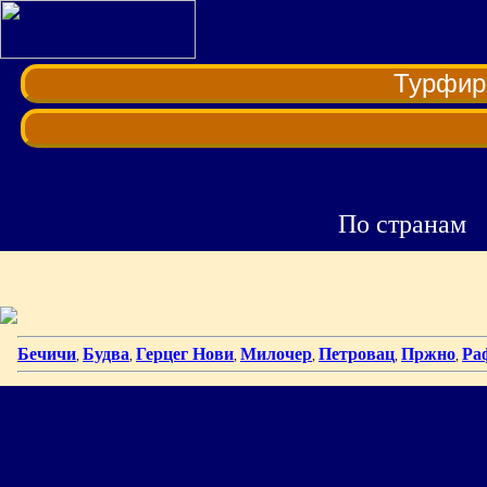
Турфи
По странам
Бечичи
Будва
Герцег Нови
Милочер
Петровац
Пржно
Ра
,
,
,
,
,
,