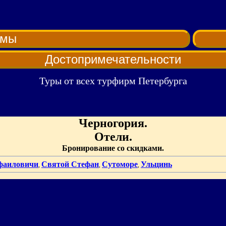
рмы
Достопримечательности
Туры от всех турфирм Петербурга
Черногория.
Отели.
Бронирование со скидками.
фаиловичи
Святой Стефан
Сутоморе
Ульцинь
,
,
,