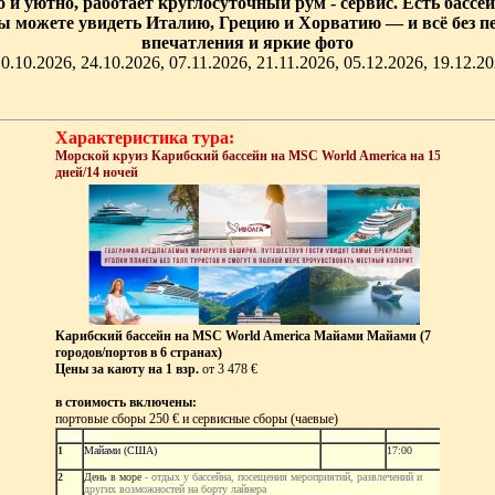
и уютно, работает круглосуточный рум - сервис. Есть бассе
 вы можете увидеть Италию, Грецию и Хорватию — и всё без 
впечатления и яркие фото
0.10.2026, 24.10.2026, 07.11.2026, 21.11.2026, 05.12.2026, 19.12.20
Характеристика тура:
Морской круиз Карибский бассейн на MSC World America на 15
дней/14 ночей
Карибский бассейн на MSC World America
Майами Майами (7
городов/портов в 6 странах)
Цены за каюту на 1 взр.
от 3 478 €
в стоимость включены:
портовые сборы 250 € и сервисные сборы (чаевые)
День
Порт
Прибытие
Отплытие
1
Майами (США)
17:00
2
День в море
- отдых у бассейна, посещения мероприятий, развлечений и
других возможностей на борту лайнера