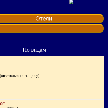
Отели
По видам
фисе только по запросу)
ей"