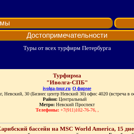
рмы
Достопримечательности
Туры от всех турфирм Петербурга
Турфирма
"Иволга-СПБ"
ivolga-tour.ru
О фирме
, Невский, 30 (Бизнес центр Невский 30) офис 4020 (встреча в о
Район:
Центральный
Метро:
Невский Проспект
Телефоны:
+7(911)102-76-76, ,
арибский бассейн на MSC World America, 15 дн