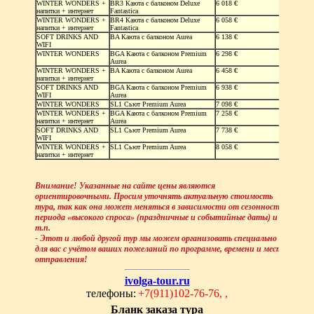
WINTER WONDERS +
BR3 Каюта с балконом Deluxe
6 018 €
напитки + интернет
Fantastica
WINTER WONDERS +
BR4 Каюта с балконом Deluxe
6 058 €
напитки + интернет
Fantastica
SOFT DRINKS AND
BA Каюта с балконом Aurea
6 138 €
WIFI
WINTER WONDERS
BGA Каюта с балконом Premium
6 298 €
Aurea
WINTER WONDERS +
BA Каюта с балконом Aurea
6 458 €
напитки + интернет
SOFT DRINKS AND
BGA Каюта с балконом Premium
6 938 €
WIFI
Aurea
WINTER WONDERS
SL1 Сьют Premium Aurea
7 098 €
WINTER WONDERS +
BGA Каюта с балконом Premium
7 258 €
напитки + интернет
Aurea
SOFT DRINKS AND
SL1 Сьют Premium Aurea
7 738 €
WIFI
WINTER WONDERS +
SL1 Сьют Premium Aurea
8 058 €
напитки + интернет
Внимание! Указанные на сайте цены являются
ориентировочными. Просим уточнять актуальную стоимость
тура, так как она может меняться в зависимости от сезонности,
периода «высокого спроса» (праздничные и событийные даты) и
т.п.
- Этот и любой другой тур мы можем организовать специально
для вас с учётом ваших пожеланий по программе, времени и месту
отправления!
ivolga-tour.ru
телефоны:
+7(911)102-76-76, ,
Бланк заказа тура