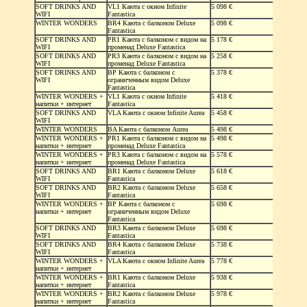
SOFT DRINKS AND
VL1 Каюта с окном Infinite
5 098 €
WIFI
Fantastica
WINTER WONDERS
BR4 Каюта с балконом Deluxe
5 098 €
Fantastica
SOFT DRINKS AND
PR1 Каюта с балконом с видом на
5 178 €
WIFI
променад Deluxe Fantastica
SOFT DRINKS AND
PR3 Каюта с балконом с видом на
5 258 €
WIFI
променад Deluxe Fantastica
SOFT DRINKS AND
BP Каюта с балконом c
5 378 €
WIFI
ограниченным видом Deluxe
Fantastica
WINTER WONDERS +
VL1 Каюта с окном Infinite
5 418 €
напитки + интернет
Fantastica
SOFT DRINKS AND
VLA Каюта с окном Infinite Aurea
5 458 €
WIFI
WINTER WONDERS
BA Каюта с балконом Aurea
5 498 €
WINTER WONDERS +
PR1 Каюта с балконом с видом на
5 498 €
напитки + интернет
променад Deluxe Fantastica
WINTER WONDERS +
PR3 Каюта с балконом с видом на
5 578 €
напитки + интернет
променад Deluxe Fantastica
SOFT DRINKS AND
BR1 Каюта с балконом Deluxe
5 618 €
WIFI
Fantastica
SOFT DRINKS AND
BR2 Каюта с балконом Deluxe
5 658 €
WIFI
Fantastica
WINTER WONDERS +
BP Каюта с балконом c
5 698 €
напитки + интернет
ограниченным видом Deluxe
Fantastica
SOFT DRINKS AND
BR3 Каюта с балконом Deluxe
5 698 €
WIFI
Fantastica
SOFT DRINKS AND
BR4 Каюта с балконом Deluxe
5 738 €
WIFI
Fantastica
WINTER WONDERS +
VLA Каюта с окном Infinite Aurea
5 778 €
напитки + интернет
WINTER WONDERS +
BR1 Каюта с балконом Deluxe
5 938 €
напитки + интернет
Fantastica
WINTER WONDERS +
BR2 Каюта с балконом Deluxe
5 978 €
напитки + интернет
Fantastica