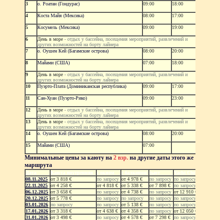
3
о. Роатан (Гондурас)
09:00
18:00
4
Коста Майя (Мексика)
08:00
17:00
5
Косумель (Мексика)
09:00
19:00
6
День в море
- отдых у бассейна, посещения мероприятий, развлечений и
других возможностей на борту лайнера
7
о. Оушен Кей (Багамские острова)
08:00
20:00
8
Майами (США)
07:00
18:00
9
День в море
- отдых у бассейна, посещения мероприятий, развлечений и
других возможностей на борту лайнера
10
Пуэрто-Плата (Доминиканская республика)
09:00
17:00
11
Сан-Хуан (Пуэрто-Рико)
09:00
23:00
12
День в море
- отдых у бассейна, посещения мероприятий, развлечений и
других возможностей на борту лайнера
13
День в море
- отдых у бассейна, посещения мероприятий, развлечений и
других возможностей на борту лайнера
14
о. Оушен Кей (Багамские острова)
08:00
20:00
15
Майами (США)
07:00
Минимальные цены за каюту на
2 взр.
на другие даты этого же
маршрута
Дата
Каюта внутренняя
с окном
с балконом
сьют
Yacht Club
08.11.2025
от 3 818 €
по запросу
от 4 978 €
по запросу
по запросу
22.11.2025
от 4 258 €
от 4 818 €
от 5 338 €
от 7 898 €
по запросу
06.12.2025
от 3 658 €
по запросу
от 4 738 €
по запросу
от 12 910 €
20.12.2025
от 5 778 €
по запросу
по запросу
по запросу
по запросу
03.01.2026
по запросу
по запросу
от 5 138 €
по запросу
по запросу
17.01.2026
от 3 318 €
от 4 638 €
от 4 358 €
по запросу
от 12 050 €
31.01.2026
от 3 498 €
по запросу
от 4 578 €
от 7 298 €
по запросу