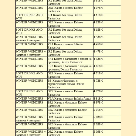
WINTER WONDERS
IR2 Каюта без окна Deluxe
3 518 €
Fantastica
WINTER WONDERS
OR1 Каюта с окном Deluxe
4 078 €
Fantastica
SOFT DRINKS AND
IR1 Каюта без окна Deluxe
4 118 €
WIFI
Fantastica
WINTER WONDERS
OR2 Каюта с окном Deluxe
4 138 €
Fantastica
SOFT DRINKS AND
IR2 Каюта без окна Deluxe
4 158 €
WIFI
Fantastica
WINTER WONDERS +
IR1 Каюта без окна Deluxe
4 438 €
напитки + интернет
Fantastica
WINTER WONDERS
VL1 Каюта с окном Infinite
4 458 €
Fantastica
WINTER WONDERS +
IR2 Каюта без окна Deluxe
4 478 €
напитки + интернет
Fantastica
WINTER WONDERS
PR1 Каюта с балконом с видом на
4 538 €
променад Deluxe Fantastica
WINTER WONDERS
PR3 Каюта с балконом с видом на
4 618 €
променад Deluxe Fantastica
SOFT DRINKS AND
OR1 Каюта с окном Deluxe
4 718 €
WIFI
Fantastica
WINTER WONDERS
BP Каюта с балконом c
4 738 €
ограниченным видом Deluxe
Fantastica
SOFT DRINKS AND
OR2 Каюта с окном Deluxe
4 778 €
WIFI
Fantastica
WINTER WONDERS
VLA Каюта с окном Infinite Aurea
4 818 €
WINTER WONDERS
BR1 Каюта с балконом Deluxe
4 978 €
Fantastica
WINTER WONDERS
BR2 Каюта с балконом Deluxe
5 018 €
Fantastica
WINTER WONDERS +
OR1 Каюта с окном Deluxe
5 038 €
напитки + интернет
Fantastica
WINTER WONDERS
BR3 Каюта с балконом Deluxe
5 058 €
Fantastica
WINTER WONDERS +
OR2 Каюта с окном Deluxe
5 098 €
напитки + интернет
Fantastica