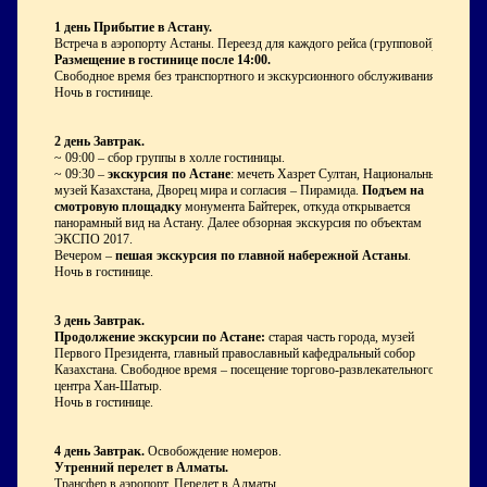
1 день
Прибытие в Астану.
Встреча в аэропорту Астаны. Переезд для каждого рейса (групповой).
Размещение в гостинице после 14:00.
Свободное время без транспортного и экскурсионного обслуживания.
Ночь в гостинице.
2 день
Завтрак.
~ 09:00 – сбор группы в холле гостиницы.
~ 09:30 –
экскурсия по Астане
: мечеть Хазрет Султан, Национальный
музей Казахстана, Дворец мира и согласия – Пирамида.
Подъем на
смотровую площадку
монумента Байтерек, откуда открывается
панорамный вид на Астану. Далее обзорная экскурсия по объектам
ЭКСПО 2017.
Вечером –
пешая экскурсия по главной набережной Астаны
.
Ночь в гостинице.
3 день
Завтрак.
Продолжение экскурсии по Астане:
старая часть города, музей
Первого Президента, главный православный кафедральный собор
Казахстана. Свободное время – посещение торгово-развлекательного
центра Хан-Шатыр.
Ночь в гостинице.
4 день
Завтрак.
Освобождение номеров.
Утренний перелет в Алматы.
Трансфер в аэропорт. Перелет в Алматы.