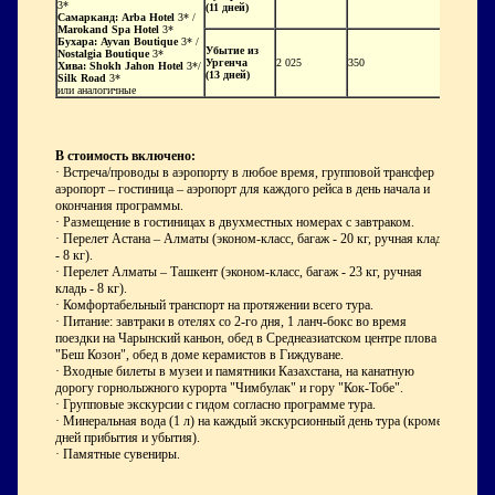
3*
(11 дней)
Самарканд:
Arba Hotel
3* /
Marokand Spa Hotel
3*
Бухара:
Ayvan Boutique
3* /
Убытие из
Nostalgia Boutique
3*
Ургенча
2 025
350
Хива:
Shokh Jahon Hotel
3*/
(13 дней)
Silk Road
3*
или аналогичные
В стоимость включено:
· Встреча/проводы в аэропорту в любое время, групповой трансфер
аэропорт – гостиница – аэропорт для каждого рейса в день начала и
окончания программы.
· Размещение в гостиницах в двухместных номерах с завтраком.
· Перелет Астана – Алматы (эконом-класс, багаж - 20 кг, ручная кладь
- 8 кг).
· Перелет Алматы – Ташкент (эконом-класс, багаж - 23 кг, ручная
кладь - 8 кг).
· Комфортабельный транспорт на протяжении всего тура.
· Питание: завтраки в отелях со 2-го дня, 1 ланч-бокс во время
поездки на Чарынский каньон, обед в Среднеазиатском центре плова
"Беш Козон", обед в доме керамистов в Гиждуване.
· Входные билеты в музеи и памятники Казахстана, на канатную
дорогу горнолыжного курорта "Чимбулак" и гору "Кок-Тобе".
· Групповые экскурсии с гидом согласно программе тура.
· Минеральная вода (1 л) на каждый экскурсионный день тура (кроме
дней прибытия и убытия).
· Памятные сувениры.