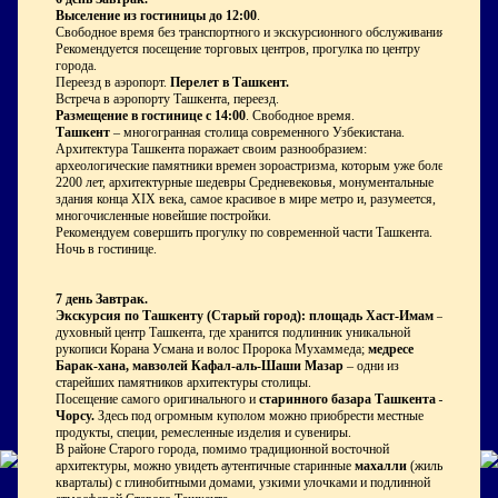
Выселение из гостиницы до 12:00
.
Свободное время без транспортного и экскурсионного обслуживания.
Рекомендуется посещение торговых центров, прогулка по центру
города.
Переезд в аэропорт.
Перелет в Ташкент.
Встреча в аэропорту Ташкента, переезд.
Размещение в гостинице с 14:00
. Свободное время.
Ташкент
– многогранная столица современного Узбекистана.
Архитектура Ташкента поражает своим разнообразием:
археологические памятники времен зороастризма, которым уже более
2200 лет, архитектурные шедевры Средневековья, монументальные
здания конца XIX века, самое красивое в мире метро и, разумеется,
многочисленные новейшие постройки.
Рекомендуем совершить прогулку по современной части Ташкента.
Ночь в гостинице.
7 день
Завтрак.
Экскурсия по Ташкенту (Старый город): площадь Хаст-Имам
–
духовный центр Ташкента, где хранится подлинник уникальной
рукописи Корана Усмана и волос Пророка Мухаммеда;
медресе
Барак-хана, мавзолей Кафал-аль-Шаши Мазар
– одни из
старейших памятников архитектуры столицы.
Посещение самого оригинального и
старинного базара Ташкента –
Чорсу.
Здесь под огромным куполом можно приобрести местные
продукты, специи, ремесленные изделия и сувениры.
В районе Старого города, помимо традиционной восточной
архитектуры, можно увидеть аутентичные старинные
махалли
(жилые
кварталы) с глинобитными домами, узкими улочками и подлинной