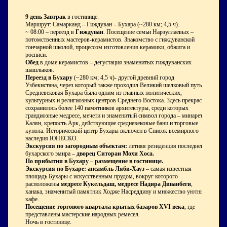
9 день
Завтрак
в гостинице.
Маршрут: Самарканд – Гиждуван – Бухара (~280 км; 4,5 ч).
~ 08:00 – переезд в
Гиждуван
. Посещение семьи Нарзуллаевых –
потомственных мастеров-керамистов. Знакомство с гиждуванской
гончарной школой, процессом изготовления керамики, обжига и
росписи.
Обед
в доме керамистов – дегустация знаменитых гиждуванских
шашлыков.
Переезд в Бухару
(~280 км; 4,5 ч)- другой древний город
Узбекистана, через который также проходил Великий шелковый путь.
Средневековая Бухара была одним из главных политических,
культурных и религиозных центров Среднего Востока. Здесь прекрасно
сохранилось более 140 памятников архитектуры, среди которых
грандиозные медресе, мечети и знаменитый символ города – минарет
Калян, крепость Арк, действующие средневековые бани и торговые
купола. Исторический центр Бухары включен в Список всемирного
наследия ЮНЕСКО.
Экскурсия по загородным объектам:
летняя резиденция последнего
бухарского эмира –
дворец Ситораи Мохи Хоса.
По прибытии в Бухару – размещение в гостинице.
Экскурсия по Бухаре:
ансамбль Ляби-Хауз
– самая известная
площадь Бухары с искусственным прудом, вокруг которого
расположены
медресе Кукельдаш, медресе Надира Диванбеги
,
ханака, знаменитый памятник Ходже Насреддину и множество уютных
кафе.
Посещение торгового квартала крытых базаров XVI века
, где
представлены мастерские народных ремесел.
Ночь в гостинице.