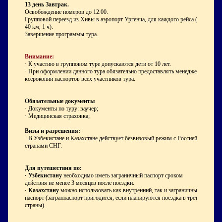
13 день
Завтрак.
Освобождение номеров до 12.00.
Групповой переезд из Хивы в аэропорт Ургенча, для каждого рейса
(~
40 км, 1 ч).
Завершение программы тура.
Внимание:
· К участию в групповом туре допускаются дети от 10 лет.
· При оформлении данного тура обязательно предоставлять менеджеру
ксерокопии паспортов всех участников тура.
Обязательные документы
· Документы по туру: ваучер;
· Медицинская страховка;
Визы и разрешения:
·
В Узбекистане и Казахстане действует безвизовый режим с Россией и
странами СНГ.
Для путешествия по:
·
Узбекистану
необходимо иметь заграничный паспорт сроком
действия не менее 3 месяцев после поездки.
·
Казахстану
можно использовать как внутренний, так и заграничный
паспорт (загранпаспорт пригодится, если планируются поездка в третьи
страны).