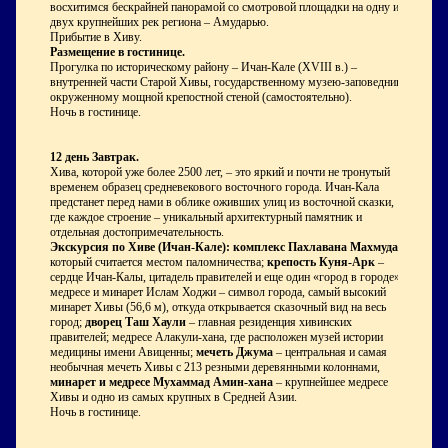
восхитимся бескрайней панорамой со смотровой площадки на одну из
двух крупнейших рек региона – Амударью.
Прибытие в Хиву.
Размещение в гостинице.
Прогулка по историческому району – Ичан-Кале (XVIII в.) –
внутренней части Старой Хивы, государственному музею-заповеднику,
окруженному мощной крепостной стеной (самостоятельно).
Ночь в гостинице.
12 день
Завтрак.
Хива, которой уже более 2500 лет, – это яркий и почти не тронутый
временем образец средневекового восточного города. Ичан-Кала
предстанет перед нами в облике оживших улиц из восточной сказки,
где каждое строение – уникальный архитектурный памятник и
отдельная достопримечательность.
Экскурсия по Хиве (Ичан-Кале): комплекс Пахлавана Махмуда
,
который считается местом паломничества;
крепость Куня-Арк
–
сердце Ичан-Калы, цитадель правителей и еще один «город в городе»;
медресе и минарет Ислам Ходжи – символ города, самый высокий
минарет Хивы (56,6 м), откуда открывается сказочный вид на весь
город;
дворец Таш Хаули
– главная резиденция хивинских
правителей; медресе Алакули-хана, где расположен музей истории
медицины имени Авиценны;
мечеть Джума
– центральная и самая
необычная мечеть Хивы с 213 резными деревянными колоннами,
минарет и медресе Мухаммад Амин-хана
– крупнейшее медресе
Хивы и одно из самых крупных в Средней Азии.
Ночь в гостинице.