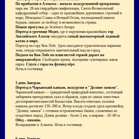
По прибытии в Алматы – начало экскурсионной программы:
парк им. 28-ми гвардейцев-панфиловцев, Свято-Вознесенский
кафедральный собор – одно из красивейших деревянных строений в
мире, Мемориал Славы и Вечный Огонь, посвященный памяти
борцов, павших за свободу и независимость страны.
Пешая прогулка
до Зеленого базара.
Переезд в урочище Медео
, где в окружении красивейших
гор
Заилийского Алатау
находится
самый высокогорный ледовый
каток в мире.
Переезд на гору Кок-Тобе. Здесь находится туристическая парковая
зона, откуда открывается замечательный вид на город.
Подъем на Кок-Тобе по извилистой горной дороге на
микроавтобусе
. Свободное время, посещение сувенирных лавок
парка.
Спуск с горы на фуникулёре.
Ночь в гостинице.
5 день
Завтрак.
Переезд в Чарынский каньон, экскурсия в "Долине замков".
Чарынский каньон — грандиозный природный комплекс, состоящий из
лабиринта причудливых скал и обрывов, одна из самых известных
достопримечательностей Казахстана. Высота отвесных склонов
каньона достигает 150–300 м. Ветер и вода создали здесь красивейшую
"Долину замков" с сотнями остроконечных башен, сложенных из
осадочных пород. Длина долины – более 2 км, а ширина – 20–80 м.
Обед – пикник.
Возвращение в Алматы. Ночь в гостинице.
6 день
Завтрак.