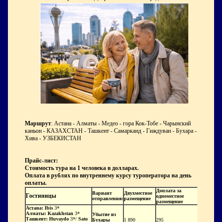
Маршрут
: Астана - Алматы - Медео - гора Кок-Тобе - Чарынский
каньон - КАЗАХСТАН - Ташкент - Самарканд - Гиждуван - Бухара -
Хива - УЗБЕКИСТАН
Прайс-лист:
Стоимость тура на 1 человека
в долларах.
Оплата в рублях по внутреннему курсу туроператора на день
оплаты.
Доплата за
Вариант
Двухместное
Гостиницы
одноместное
отправления:
размещение
размещение
Астана:
Ibis
3*
Алматы:
Kazakhstan
3*
Убытие из
Ташкент:
Huvaydo
3*/
Sato
Бухары
1 890
295