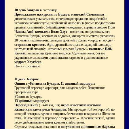
10 день
Завтрак
в гостинице.
Продолжение экскурсии по Бухаре: мавзолей Саманидов
–
династическая усыпальница, сочетающая традиции согдийской и
исламской архитектуры; необычный мавзолей в форме продолговатой
призмы, связанный с библейскими легендами о странствующем Иове –
Чашма Аюб
;
комплекс Боло-Хауз
- памятник монументального
Регистана Бухары, состоит из водоема, минарета и мечети, украшенной
20 резными колоннами; цитадель древней Бухары, «город в городе» –
старинная крепость Арк
; древнейшее здание парадной площади,
центральный ансамбль и главный символ Бухары –
комплекс Пой-
Калян
; потрясающе красивое медресе Абдулазиз-хана, богато
украшенное сложными орнаментами; строгое и уравновешенное
медресе Улугбека
.
Ночь в гостинице.
11 день
Завтрак.
Опция с убытием из Бухары, 11-дневный маршрут:
Групповой переезд в аэропорт, для каждого рейса. Завершение
программы тура.
Убытие из Бухары.
13-дневный маршрут:
Переезд в Хиву
(~ 440 км, 8 ч)
через известную пустыню
Кызылкум вдоль реки Амударьи.
Мы проедем той же дорогой, по
которой некогда медленно тянулись бесчисленные караваны Шелкового
пути. "Кызылкум” в переводе с тюркского – "Красные пески", здешний
песок действительно имеет красноватый оттенок.
Сделаем несколько остановок и
погуляем по живописным барханам
,