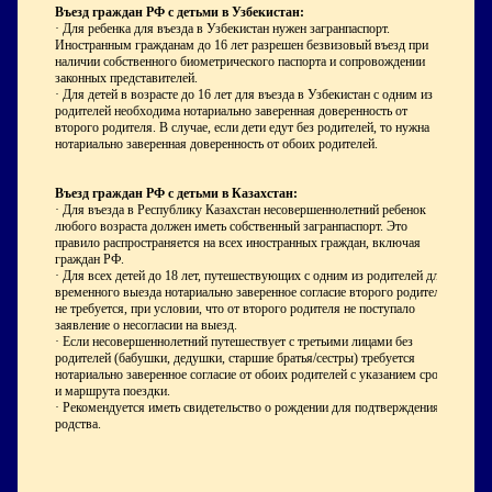
Въезд граждан РФ с детьми в Узбекистан:
· Для ребенка для въезда в Узбекистан нужен загранпаспорт.
Иностранным гражданам до 16 лет разрешен безвизовый въезд при
наличии собственного биометрического паспорта и сопровождении
законных представителей.
· Для детей в возрасте до 16 лет для въезда в Узбекистан с одним из
родителей необходима нотариально заверенная доверенность от
второго родителя. В случае, если дети едут без родителей, то нужна
нотариально заверенная доверенность от обоих родителей.
Въезд граждан РФ с детьми в Казахстан:
· Для въезда в Республику Казахстан несовершеннолетний ребенок
любого возраста должен иметь собственный загранпаспорт. Это
правило распространяется на всех иностранных граждан, включая
граждан РФ.
· Для всех детей до 18 лет, путешествующих с одним из родителей для
временного выезда нотариально заверенное согласие второго родителя
не требуется, при условии, что от второго родителя не поступало
заявление о несогласии на выезд.
· Если несовершеннолетний путешествует с третьими лицами без
родителей (бабушки, дедушки, старшие братья/сестры) требуется
нотариально заверенное согласие от обоих родителей с указанием срока
и маршрута поездки.
· Рекомендуется иметь свидетельство о рождении для подтверждения
родства.