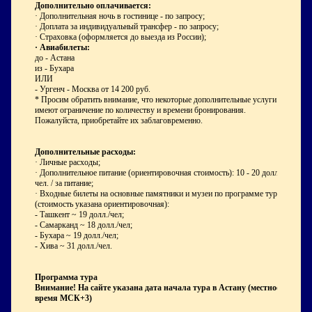
Дополнительно оплачивается:
· Дополнительная ночь в гостинице - по запросу;
· Доплата за индивидуальный трансфер - по запросу;
· Страховка (оформляется до выезда из России);
· Авиабилеты:
до - Астана
из - Бухара
ИЛИ
- Ургенч - Москва от 14 200 руб.
* Просим обратить внимание, что некоторые дополнительные услуги
имеют ограничение по количеству и времени бронирования.
Пожалуйста, приобретайте их заблаговременно.
Дополнительные расходы:
· Личные расходы;
· Дополнительное питание (ориентировочная стоимость): 10 - 20 долл./
чел. / за питание;
· Входные билеты на основные памятники и музеи по программе тура
(стоимость указана ориентировочная):
- Ташкент ~ 19 долл./чел;
- Самарканд ~ 18 долл./чел;
- Бухара ~ 19 долл./чел;
- Хива ~ 31 долл./чел.
Программа тура
Внимание! На сайте указана дата начала тура в Астану (местное
время МСК+3)