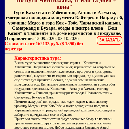
"По пути Чингизхана, 11 или 13 дней +
авиа"
Тур в Казахстан и Узбекистан, Астана и Алматы,
смотровая площадка монумента Байтерек и Нац. музей,
урочище Медео и гора Кок - Тобе, Чарынский каньон,
Самарканд и Бухара, обеды в центре плова " Беш
Козон" в Ташкенте и в доме керамистов в Гиждуване.
Отправление:
12.09.2026, 03.10.2026
ЗАКАЗАТЬ
Стоимость: от 162133 руб. ($ 1890) без
переезда
Характеристика тура:
В этом туре вы посетите две соседние страны – Казахстан и
Узбекистан. Направляясь с севера на юг, перенесетесь от современных
столиц-мегаполисов, полных технического прогресса и культурных
развлечений, к аутентичным старинным городам, где в узких улочках
еще витает дух Древнего Востока, а здания помнят нашествие
монгольских орд. Вы увидите самые яркие и знаменитые города обоих
государств: две столицы Казахстана – Астану и Алматы, столицу
Узбекистана – Ташкент, три легендарных города Шелкового пути –
Самарканд, Бухару и Хиву.
Помимо экскурсий по городам, вас ждет подъем к знаменитому
урочищу Медео и горе Кок-Тобе, а также однодневная поездка в
Чарынский каньон – грандиозный природный комплекс, состоящий из
лабиринта причудливых скал и обрывов.
Приятным фоном путешествия будут восточные базары с полными
прилавками спелых фруктов и овощей, вкусная кухня и искреннее
восточное гостеприимство. Добро пожаловать в Среднюю Азию!