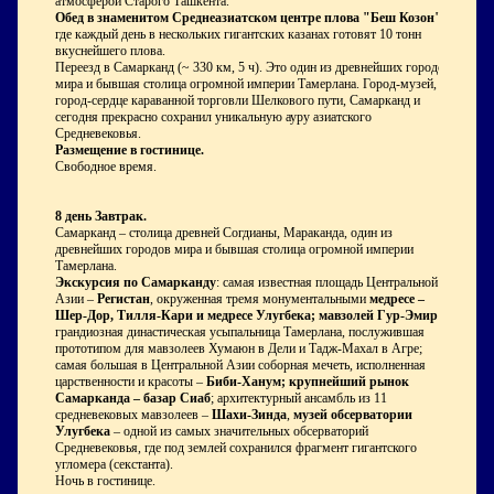
атмосферой Старого Ташкента.
Обед в знаменитом Среднеазиатском центре плова "Беш Козон",
где каждый день в нескольких гигантских казанах готовят 10 тонн
вкуснейшего плова.
Переезд в Самарканд (~ 330 км, 5 ч). Это один из древнейших городов
мира и бывшая столица огромной империи Тамерлана. Город-музей,
город-сердце караванной торговли Шелкового пути, Самарканд и
сегодня прекрасно сохранил уникальную ауру азиатского
Средневековья.
Размещение в гостинице.
Свободное время.
8 день
Завтрак.
Самарканд – столица древней Согдианы, Мараканда, один из
древнейших городов мира и бывшая столица огромной империи
Тамерлана.
Экскурсия по Самарканду
: самая известная площадь Центральной
Азии –
Регистан
, окруженная тремя монументальными
медресе –
Шер-Дор, Тилля-Кари и медресе Улугбека; мавзолей Гур-Эмир
–
грандиозная династическая усыпальница Тамерлана, послужившая
прототипом для мавзолеев Хумаюн в Дели и Тадж-Махал в Агре;
самая большая в Центральной Азии соборная мечеть, исполненная
царственности и красоты –
Биби-Ханум; крупнейший рынок
Самарканда – базар Сиаб
; архитектурный ансамбль из 11
средневековых мавзолеев –
Шахи-Зинда
,
музей обсерватории
Улугбека
– одной из самых значительных обсерваторий
Средневековья, где под землей сохранился фрагмент гигантского
угломера (секстанта).
Ночь в гостинице.