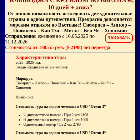
"КАМБОДЖА С КРУИЗОМ ВО ВЬЕТНАМ,
10 дней + авиа"
Отличная возможность исследовать две удивительные
страны в одном путешествии. Прекрасно дополняется
морским отдыхом во Вьетнаме! Сиемриеп – Ангкор –
Пномпень – Кан Тхо – Митхо – Бен Че – Хошимин
Отправление:
ежедневно с 16.05.2025 по
ЗАКАЗАТЬ
31.12.2026
Стоимость: от 188555 руб. ($ 2198) без переезда
Характеристика тура:
2025 - 2026 год:
Заезды ежедневно от 2-х человек
Маршрут
:
Сиемриеп – Ангкор – Пномпень – Кан Тхо – Митхо – Бен Че –
Хошимин
Прайс-лист:
Стоимость тура на одного человека в USD / Отели 3*
½ двухместного номера / При 2 чел 2198
½ двухместного номера / При 4 чел 1690
Одноместный номер / От 2 чел 2790
Стоимость тура на одного человека в USD / Отели 4*