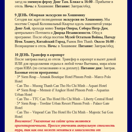
заезд на
змеиную ферму Донг Там. Ближе к 16:00
- Прибытие в
отель.
Ночь:
в Хошимине.
Питание:
Завтрак/обед.
9 ДЕНЬ. Обзорная экскурсия по Хошимину
Сегодня вас ждет полнодневная
экскурсия по Хошимину.
Мы
посетим Старый Колониальный Квартал вдоль знаменитой улицы
Донг-Хой
, проходя мимо
Театра Оперы, Собора Нотр-Дам
,
центрального Почтамта и
Дворца Независимости.
Обед в
программе. После обеда посетим
Музей Остатков Войны, Пагоду
Нгок Хоангу, Китайский Город,
Рынок Ben Thanh.
Около 16:00
-
Возвращение в отель.
Ночь:
в Хошимине.
Питание:
Завтрак/обед.
10 ДЕНЬ. Трансфер в аэропорт
После завтрака выезд из отеля. Трансфер в аэропорт и вылет домой
ИЛИ для продолжения отдыха в любой точке Вьетнама, мира и/или
стран ЮВА (по согласованию и за доплату).
Питание дня:
Завтрак.
Базовые отели программы:
·
3* Siem Reap – Amatak Boutique Hotel Phnom Penh - Marco Polo
Hotel
·
Can Tho – Muong Thanh Can Tho Ho Chi Minh – Aquari Hotel
·
4* Siem Reap – Memoir d’Angkor Hotel Phnom Penh – Aquarius
Urban Hotel
·
Can Tho – TTC Can Tho Hotel Ho Chi Minh – Liberty Central Hotel
·
5* Siem Reap – Treeline Urban Resort Phnom Penh – Palace Gate
Hotel
·
Can Tho – Vinpearl Can Tho Hotel Ho Chi Minh – Majestic Sai Gon
Hotel
Внимание! Указанные на сайте цены являются
ориентировочными. Просим уточнять актуальную стоимость
тура, так как она может меняться в зависимости от