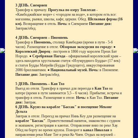
3 ДЕНЬ. Сиемриеп
Трансфер к причалу.
Прогулка по озеру Тонлесап
-
«Камбоджийское море» с «городом на воде», в котором есть все:
магазины, рынки, школы, кафе, церкви. Обед.
Шелковая ферма (16
км).
Возвращение в отель.
Ночь:
в Сиемриепе
Питание дня:
Завтрак/обед.
4 ДЕНЬ. Сиемриеп – Пномпень
Трансфер в
Пномпень,
столицу Камбоджи (время в пути - 5-6
часов). Размещение в отеле.
Обзорная экскурсия по городу:
●
Королевский Дворец
- построен в 1866 году королем Преах Бат
Нородо. ●
Серебряная Пагода
- официальный королевский храм –
здесь находится хрустальная статуя «Изумрудного Будды» (17 век)
и статуя Будды Матрейи (Будды Грядущего), инкрустированная
2086 бриллиантами. ●
Национальный музей.
Ночь:
в Пномпене.
Питание дня:
Завтрак/обед.
5 ДЕНЬ. Пномпень – Кан Тхо
Выезд из отеля. Трансфер в причал для переезда в
Кан Тхо
на
катере (время в пути занимается 5,5 – 6 часов). Прибытие, встреча и
трансфер в отель. Размещение в отеле.
Ночь:
в Кан Тхо.
Питание
дня:
Завтрак.
6 ДЕНЬ. Круиз на корабле "Бассак" и посещение Меконг
Дельта
Завтрак в отеле. Переезд на причал Нинь Кеу для размещение на
корабле "Бассак"
. Приветственный напиток, знакомство с судном
и экипажем, регистрация в каютах. Отправление вниз по реке Хау.
Обед на борту во время круиза. Поворот в
канал Николая
в
направлении реки Манг Тит и реки Ко Чиен. Отдых на верхней –