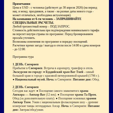
Примечания
:
Цена в USD - с человека (действует до 30 апреля 2026) (на период
нац. и межд. праздников, а также - на разные даты нового года -
может отличаться, необходима актуализация).
На компании от 6-ти человек – ЗАПРАШИВАЙТЕ
СПЕЦИАЛЬНЫЕ РАСЧЕТЫ.
Любой трехместный номер – ПОД ЗАПРОС.
Стоимость действительна при подтверждении минимального тарифа
на перелет внутри страны по программе. Перед бронированием
просьба уточнять.
Возможны изменения по программе и порядку посещений.
Расчетное время заезда / выезда в отели после 14:00 и сдача номеров
- до 12:00.
Программа тура
1 ДЕНЬ. Сиемриеп
Прибытие в
Сиемриеп
. Встреча в аэропорту, трансфер в отель.
Экскурсия по городу:
●
Буддийский храм Ват Тмей
- самый
большой храм в городе с красивой пятиуровневой крышей (1796 г.).
●
Национальный музей. Ночь:
в Сиемриепе.
Питание дня:
Обед.
2 ДЕНЬ. Сиемриеп
Сегодня вас ждет: ● Посещение самого знаменитого
храма
Ангкора — Ангкор Ват
(12 век). ● Посещение
храма Та Пром.
Обед (за дополнительную плату). ● Посещение основных
храмов
Ангкор Тхом
. Ужин с национальным фольклорным шоу – древние
кхмерские танцы легендарных Апсар.
Ночь:
в Сиемриепе.
Питание
дня:
Завтрак/обед/ужин.