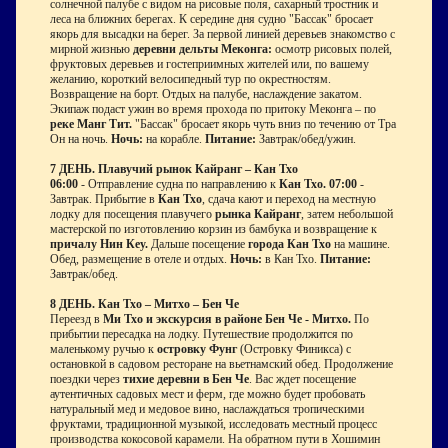
солнечной палубе с видом на рисовые поля, сахарный тростник и
леса на ближних берегах. К середине дня судно "Бассак" бросает
якорь для высадки на берег. За первой линией деревьев знакомство с
мирной жизнью
деревни дельты Меконга:
осмотр рисовых полей,
фруктовых деревьев и гостеприимных жителей или, по вашему
желанию, короткий велосипедный тур по окрестностям.
Возвращение на борт. Отдых на палубе, наслаждение закатом.
Экипаж подаст ужин во время прохода по притоку Меконга – по
реке Манг Тит.
"Бассак" бросает якорь чуть вниз по течению от Тра
Он на ночь.
Ночь:
на корабле.
Питание:
Завтрак/обед/ужин.
7 ДЕНЬ. Плавучий рынок Кайранг – Кан Тхо
06:00
- Отправление судна по направлению к
Кан Тхо.
07:00
-
Завтрак. Прибытие в
Кан Тхо
, сдача кают и переход на местную
лодку для посещения плавучего
рынка Кайранг
, затем небольшой
мастерской по изготовлению корзин из бамбука и возвращение к
причалу Нин Кеу.
Дальше посещение
города Кан Тхо
на машине.
Обед, размещение в отеле и отдых.
Ночь:
в Кан Тхо.
Питание:
Завтрак/обед.
8 ДЕНЬ. Кан Тхо – Митхо – Бен Че
Переезд в
Ми Тхо и экскурсия в районе Бен Че - Митхо.
По
прибытии пересадка на лодку. Путешествие продолжится по
маленькому ручью к
островку Фунг
(Островку Финикса) с
остановкой в садовом ресторане на вьетнамский обед. Продолжение
поездки через
тихие деревни в Бен Че
. Вас ждет посещение
аутентичных садовых мест и ферм, где можно будет пробовать
натуральный мед и медовое вино, наслаждаться тропическими
фруктами, традиционной музыкой, исследовать местный процесс
производства кокосовой карамели. На обратном пути в Хошимин