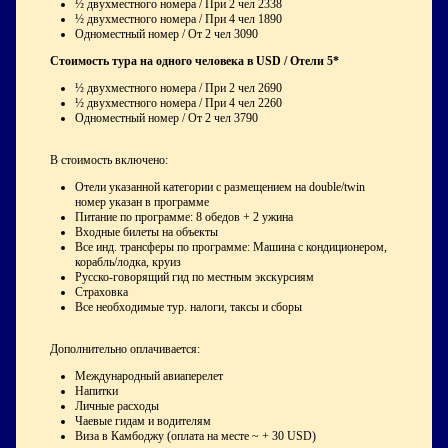
½ двухместного номера / При 2 чел 2338
½ двухместного номера / При 4 чел 1890
Одноместный номер / От 2 чел 3090
Стоимость тура на одного человека в USD / Отели 5*
½ двухместного номера / При 2 чел 2690
½ двухместного номера / При 4 чел 2260
Одноместный номер / От 2 чел 3790
В стоимость включено:
Отели указанной категории с размещением на double/twin
номер указан в программе
Питание по программе: 8 обедов + 2 ужина
Входные билеты на объекты
Все инд. трансферы по программе: Машина c кондиционером,
корабль/лодка, круиз
Русско-говорящий гид по местным экскурсиям
Страховка
Все необходимые тур. налоги, таксы и сборы
Дополнительно оплачивается:
Международный авиаперелет
Напитки
Личные расходы
Чаевые гидам и водителям
Виза в Камбоджу (оплата на месте ~ + 30 USD)