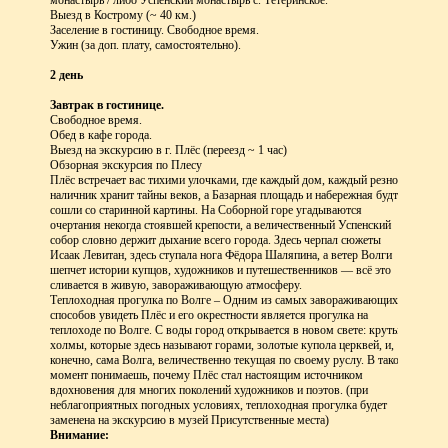
монастырь / либо Успенский монастырь с. Тетеринское.
Выезд в Кострому (~ 40 км.)
Заселение в гостиницу. Свободное время.
Ужин (за доп. плату, самостоятельно).
2 день
Завтрак в гостинице.
Свободное время.
Обед в кафе города.
Выезд на экскурсию в г. Плёс (переезд ~ 1 час)
Обзорная экскурсия по Плесу
Плёс встречает вас тихими улочками, где каждый дом, каждый резной
наличник хранит тайны веков, а Базарная площадь и набережная будто
сошли со старинной картины. На Соборной горе угадываются
очертания некогда стоявшей крепости, а величественный Успенский
собор словно держит дыхание всего города. Здесь черпал сюжеты
Исаак Левитан, здесь ступала нога Фёдора Шаляпина, а ветер Волги
шепчет истории купцов, художников и путешественников — всё это
сливается в живую, завораживающую атмосферу.
Теплоходная прогулка по Волге – Одним из самых завораживающих
способов увидеть Плёс и его окрестности является прогулка на
теплоходе по Волге. С воды город открывается в новом свете: крутые
холмы, которые здесь называют горами, золотые купола церквей, и,
конечно, сама Волга, величественно текущая по своему руслу. В такой
момент понимаешь, почему Плёс стал настоящим источником
вдохновения для многих поколений художников и поэтов. (при
неблагоприятных погодных условиях, теплоходная прогулка будет
заменена на экскурсию в музей Присутственные места)
Внимание: