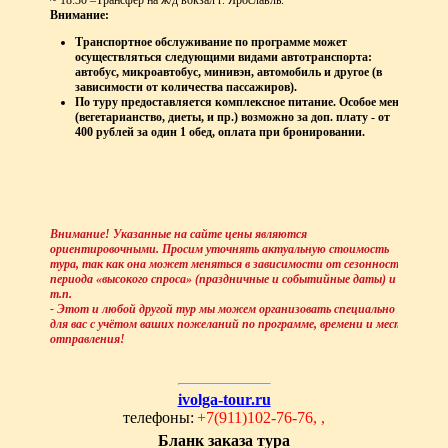
~ 18:30 –Трансфер на ж/д вокзал г. Ярославль.
Внимание:
Транспортное обслуживание по программе может
осуществляться следующими видами автотранспорта:
автобус, микроавтобус, минивэн, автомобиль и другое (в
зависимости от количества пассажиров).
По туру предоставляется комплексное питание. Особое меню
(вегетарианство, диеты, и пр.) возможно за доп. плату - от
400 рублей за один 1 обед, оплата при бронировании.
Внимание! Указанные на сайте цены являются
ориентировочными. Просим уточнять актуальную стоимость
тура, так как она может меняться в зависимости от сезонности,
периода «высокого спроса» (праздничные и событийные даты) и
т.п.
- Этот и любой другой тур мы можем организовать специально
для вас с учётом ваших пожеланий по программе, времени и месту
отправления!
ivolga-tour.ru
телефоны:
+7(911)102-76-76, ,
Бланк заказа тура