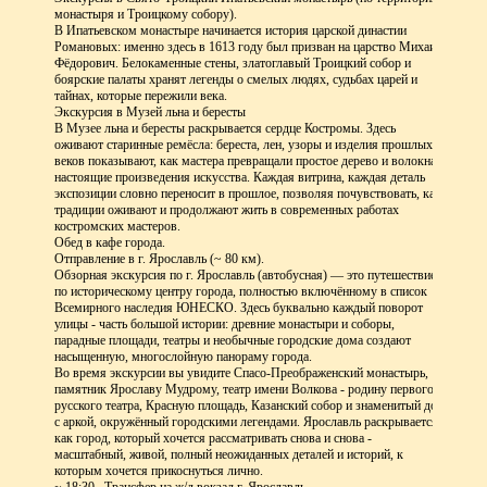
монастыря и Троицкому собору).
В Ипатьевском монастыре начинается история царской династии
Романовых: именно здесь в 1613 году был призван на царство Михаил
Фёдорович. Белокаменные стены, златоглавый Троицкий собор и
боярские палаты хранят легенды о смелых людях, судьбах царей и
тайнах, которые пережили века.
Экскурсия в Музей льна и бересты
В Музее льна и бересты раскрывается сердце Костромы. Здесь
оживают старинные ремёсла: береста, лен, узоры и изделия прошлых
веков показывают, как мастера превращали простое дерево и волокна в
настоящие произведения искусства. Каждая витрина, каждая деталь
экспозиции словно переносит в прошлое, позволяя почувствовать, как
традиции оживают и продолжают жить в современных работах
костромских мастеров.
Обед в кафе города.
Отправление в г. Ярославль (~ 80 км).
Обзорная экскурсия по г. Ярославль (автобусная) — это путешествие
по историческому центру города, полностью включённому в список
Всемирного наследия ЮНЕСКО. Здесь буквально каждый поворот
улицы - часть большой истории: древние монастыри и соборы,
парадные площади, театры и необычные городские дома создают
насыщенную, многослойную панораму города.
Во время экскурсии вы увидите Спасо-Преображенский монастырь,
памятник Ярославу Мудрому, театр имени Волкова - родину первого
русского театра, Красную площадь, Казанский собор и знаменитый дом
с аркой, окружённый городскими легендами. Ярославль раскрывается
как город, который хочется рассматривать снова и снова -
масштабный, живой, полный неожиданных деталей и историй, к
которым хочется прикоснуться лично.