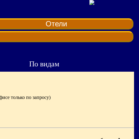
Отели
По видам
фисе только по запросу)