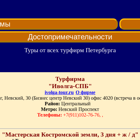
рмы
Достопримечательности
Туры от всех турфирм Петербурга
Турфирма
"Иволга-СПБ"
ivolga-tour.ru
О фирме
, Невский, 30 (Бизнес центр Невский 30) офис 4020 (встреча в о
Район:
Центральный
Метро:
Невский Проспект
Телефоны:
+7(911)102-76-76, ,
"Мастерская Костромской земли, 3 дня + ж / д"