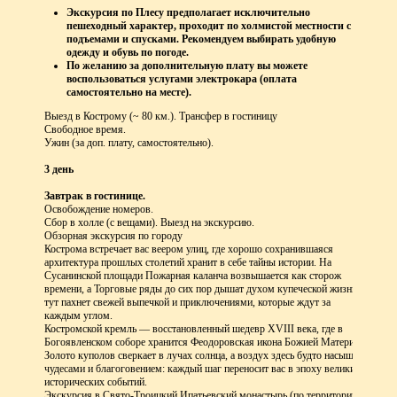
Экскурсия по Плесу предполагает исключительно
пешеходный характер, проходит по холмистой местности с
подъемами и спусками. Рекомендуем выбирать удобную
одежду и обувь по погоде.
По желанию за дополнительную плату вы можете
воспользоваться услугами электрокара (оплата
самостоятельно на месте).
Выезд в Кострому (~ 80 км.). Трансфер в гостиницу
Свободное время.
Ужин (за доп. плату, самостоятельно).
3 день
Завтрак в гостинице.
Освобождение номеров.
Сбор в холле (с вещами). Выезд на экскурсию.
Обзорная экскурсия по городу
Кострома встречает вас веером улиц, где хорошо сохранившаяся
архитектура прошлых столетий хранит в себе тайны истории. На
Сусанинской площади Пожарная каланча возвышается как сторож
времени, а Торговые ряды до сих пор дышат духом купеческой жизни -
тут пахнет свежей выпечкой и приключениями, которые ждут за
каждым углом.
Костромской кремль — восстановленный шедевр XVIII века, где в
Богоявленском соборе хранится Феодоровская икона Божией Матери.
Золото куполов сверкает в лучах солнца, а воздух здесь будто насыщен
чудесами и благоговением: каждый шаг переносит вас в эпоху великих
исторических событий.
Экскурсия в Свято-Троицкий Ипатьевский монастырь (по территории