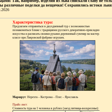
ами! Так, например, изделия из льна снискали славу не тольк
ы различные поделки да вещички! Сохранились истоки льняно
9.2026
Характеристика тура:
Предлагаем отправиться в двухдневный тур с возможностью
познакомиться ближе с традициями русского декоративно-прикладного
искусства и расписать своими руками деревянный сувенир на мастер-
классе при Лавровской фабрике игрушек.
Маршрут
: Нерехта – Кострома – Плес – Ярославль
Прайс-лист:
Стоимость тура на 1 человека в рублях (заезд пятница-воскресенье):