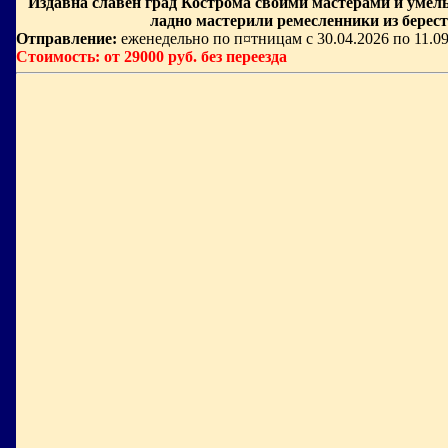
Издавна славен град Кострома своими мастерами и умельц
ладно мастерили ремесленники из берест
Отправление:
еженедельно по п¤тницам с 30.04.2026 по 11.0
Стоимость: от 29000 руб. без переезда