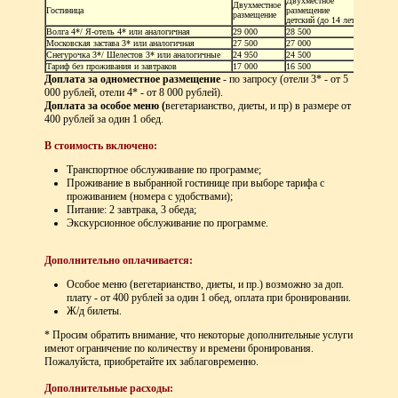
Двухместное
Двухместное
Гостиница
размещение
размещение
детский (до 14 лет)
Волга 4*/ Я-отель 4* или аналогичная
29 000
28 500
Московская застава 3* или аналогичная
27 500
27 000
Снегурочка 3*/ Шелестов 3* или аналогичные
24 950
24 500
Тариф без проживания и завтраков
17 000
16 500
Доплата за одноместное размещение
- по запросу (отели 3* - от 5
000 рублей, отели 4* - от 8 000 рублей).
Доплата за особое меню (
вегетарианство, диеты, и пр) в размере от
400 рублей за один 1 обед.
В стоимость включено:
Транспортное обслуживание по программе;
Проживание в выбранной гостинице при выборе тарифа с
проживанием (номера с удобствами);
Питание: 2 завтрака, 3 обеда;
Экскурсионное обслуживание по программе.
Дополнительно оплачивается:
Особое меню (вегетарианство, диеты, и пр.) возможно за доп.
плату - от 400 рублей за один 1 обед, оплата при бронировании.
Ж/д билеты.
* Просим обратить внимание, что некоторые дополнительные услуги
имеют ограничение по количеству и времени бронирования.
Пожалуйста, приобретайте их заблаговременно.
Дополнительные расходы: