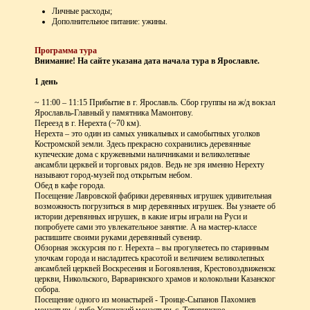
Личные расходы;
Дополнительное питание: ужины.
Программа тура
Внимание! На сайте указана дата начала тура в Ярославле.
1 день
~ 11:00 – 11:15 Прибытие в г. Ярославль. Сбор группы на ж/д вокзале
Ярославль-Главный у памятника Мамонтову.
Переезд в г. Нерехта (~70 км).
Нерехта – это один из самых уникальных и самобытных уголков
Костромской земли. Здесь прекрасно сохранились деревянные
купеческие дома с кружевными наличниками и великолепные
ансамбли церквей и торговых рядов. Ведь не зря именно Нерехту
называют город-музей под открытым небом.
Обед в кафе города.
Посещение Лавровской фабрики деревянных игрушек удивительная
возможность погрузиться в мир деревянных игрушек. Вы узнаете об
истории деревянных игрушек, в какие игры играли на Руси и
попробуете сами это увлекательное занятие. А на мастер-классе
распишите своими руками деревянный сувенир.
Обзорная экскурсия по г. Нерехта – вы прогуляетесь по старинным
улочкам города и насладитесь красотой и величием великолепных
ансамблей церквей Воскресения и Богоявления, Крестовоздвиженской
церкви, Никольского, Варваринского храмов и колокольни Казанского
собора.
Посещение одного из монастырей - Троице-Сыпанов Пахомиев