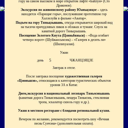
гору на самом высоком в мире открытом лифте «Байлун» (Сто
Драконов).
Экскурсия по живописному району Юаньцзяцзе –
здесь
находятся «Парящие горы», послужившие прототипом гор
Халлелуйя в фильме «Аватар».
Подъем на гору Тяньцзышань
, откуда открывается широкий вид
на тысячи причудливых пиков в облаках и тумане. Спуск на
канатной дороге Тяньцзышань.
Посещение Золотого Кнута (Цзиньбяньси)
– «Вода огибает
четверо ворот» (Шуйжаосымэнь) – «Галерея в десять ли»
(Шилихуалан).
Ужин
5
день
ЧЖАНЦЗЯЦЗЕ
Завтрак в отеле.
После завтрака посещение
художественная галерея
«Цзюньшэн»,
относящаяся к категории туристических объектов
уровня 3А в Китае.
Днем,экскурсия в национальный лесопарк Тяньмэньшань
(
канатная дорога Тяньмэньшань, пещера Тяньмэнь, стеклянная
тропа, эскалатор сквозь гору и др.).
Ужин в местном ресторане с блюдами региональной кухни.
Вечером по желанию, рекомендуется посмотреть шоу «Вечная
песнь Сунчэна» (дополнительная оплата).