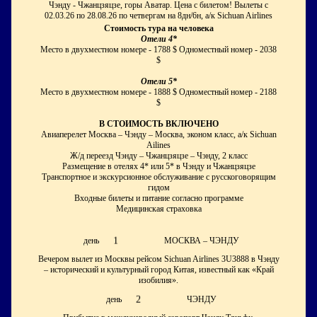
Чэнду - Чжанцзяцзе, горы Аватар. Цена с билетом! Вылеты с
02.03.26 по 28.08.26 по четвергам на 8дн/6н, а/к Sichuan Airlines
Стоимость тура на человека
Отели 4*
Место в двухместном номере - 1788 $ Одноместный номер - 2038
$
Отели 5*
Место в двухместном номере - 1888 $ Одноместный номер - 2188
$
В СТОИМОСТЬ ВКЛЮЧЕНО
Авиаперелет Москва – Чэнду – Москва, эконом класс, а/к Sichuan
Ailines
Ж/д переезд Чэнду – Чжанцзяцзе – Чэнду, 2 класс
Размещение в отелях 4* или 5* в Чэнду и Чжанцзяцзе
Транспортное и экскурсионное обслуживание с русскоговорящим
гидом
Входные билеты и питание согласно программе
Медицинская страховка
1
день
МОСКВА – ЧЭНДУ
Вечером вылет из Москвы рейсом Sichuan Airlines 3U3888 в Чэнду
– исторический и культурный город Китая, известный как «Край
изобилия».
2
день
ЧЭНДУ