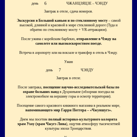
6
день
ЧЖАНЦЗЯЦЗЕ – ЧЭНДУ
Завтрак в отеле, сдача номеров.
Экскурсия в Большой каньон и по стеклянному мосту
– самой
высокой, длинной и красивой в мире стеклянной дороге (Туда и
обратно по стеклянному мосту + VR-аттракцион).
После ужина с корейским барбекю,
отправление в Чэнду на
самолете или высокоскоростном поезде.
Встреча в аэропорту или на вокзале и трансфер в отель в Чэнду.
Ужин
7
день
ЧЭНДУ
Завтрак в отеле.
После завтрака,
посещение научно-исследовательской базы по
охране больших панд
в Дуцзянъяне (обзорная поездка на
электромобиле на вершину горы и осмотр территории).
Посещение самого красивого книжного магазина в реальном мире,
напоминающего мир Гарри Поттера – «Чжуншугэ».
Днем мы посетим
полный историко-культурного колорита
храм Ухоу (храм Чжугэ Ляна
), ощутив атмосферу тысячелетней
культуры эпохи Троецарствия.