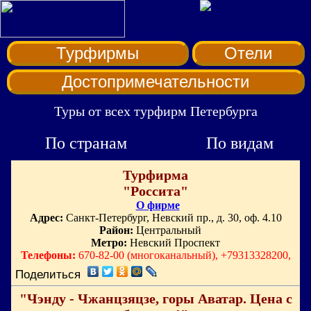
Турфирмы
Отели
Достопримечательности
Туры от всех турфирм Петербурга
По странам
По видам
Турфирма
"Россита"
О фирме
Адрес:
Санкт-Петербург, Невский пр., д. 30, оф. 4.10
Район:
Центральный
Метро:
Невский Проспект
Телефоны:
670-82-00 (многоканальный), +79313328200,
Поделиться
"Чэнду - Чжанцзяцзе, горы Аватар. Цена с