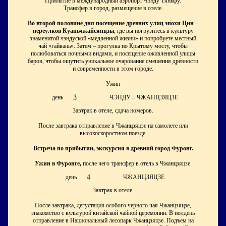
Прибытие в международный аэропорт Чэнду Тяньфу.
Трансфер в город, размещение в отеле.
Во второй половине дня посещение древних улиц эпохи Цин –
переулков Куаньчжайсянцзы
, где вы погрузитесь в культуру
знаменитой чэндуской «медленной жизни» и попробуете местный
чай «гайвань». Затем – прогулка по Крытому мосту, чтобы
полюбоваться ночными видами, и посещение оживленной улицы
баров, чтобы ощутить уникальное очарование смешения древности
и современности в этом городе.
Ужин
3
день
ЧЭНДУ – ЧЖАНЦЗЯЦЗЕ
Завтрак в отеле, сдача номеров.
После завтрака отправление в Чжанцзяцзе на самолете или
высокоскоростном поезде.
Встреча по прибытии, экскурсия в древний город Фуронг.
Ужин в Фуронге,
после чего трансфер в отель в Чжанцзяцзе.
4
день
ЧЖАНЦЗЯЦЗЕ
Завтрак в отеле.
После завтрака, дегустация особого черного чая Чжанцзяцзе,
знакомство с культурой китайской чайной церемонии. В полдень
отправление в Национальный лесопарк Чжанцзяцзе. Подъем на