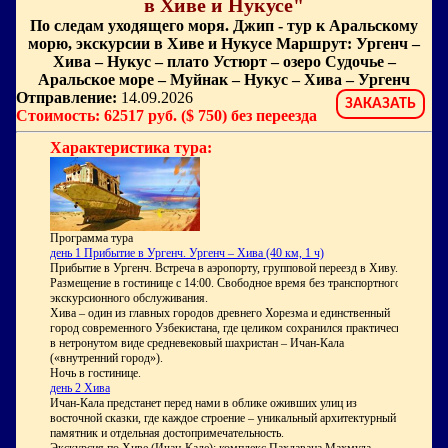
в Хиве и Нукусе"
По следам уходящего моря. Джип - тур к Аральскому
морю, экскурсии в Хиве и Нукусе Маршрут: Ургенч –
Хива – Нукус – плато Устюрт – озеро Судочье –
Аральское море – Муйнак – Нукус – Хива – Ургенч
Отправление:
14.09.2026
ЗАКАЗАТЬ
Стоимость: 62517 руб. ($ 750) без переезда
Характеристика тура:
Программа тура
день
1
Прибытие в Ургенч. Ургенч – Хива (40 км, 1 ч)
Прибытие в Ургенч. Встреча в аэропорту, групповой переезд в Хиву.
Размещение в гостинице с 14:00. Свободное время без транспортного и
экскурсионного обслуживания.
Хива – один из главных городов древнего Хорезма и единственный
город современного Узбекистана, где целиком сохранился практически
в нетронутом виде средневековый шахристан – Ичан-Кала
(«внутренний город»).
Ночь в гостинице.
день
2
Хива
Ичан-Кала предстанет перед нами в облике оживших улиц из
восточной сказки, где каждое строение – уникальный архитектурный
памятник и отдельная достопримечательность.