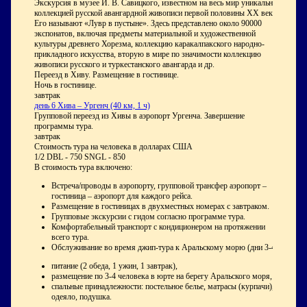
Экскурсия в музее И. В. Савицкого, известном на весь мир уникальной
коллекцией русской авангардной живописи первой половины ХХ века.
Его называют «Лувр в пустыне». Здесь представлено около 90000
экспонатов, включая предметы материальной и художественной
культуры древнего Хорезма, коллекцию каракалпакского народно-
прикладного искусства, вторую в мире по значимости коллекцию
живописи русского и туркестанского авангарда и др.
Переезд в Хиву. Размещение в гостинице.
Ночь в гостинице.
завтрак
день
6
Хива – Ургенч (40 км, 1 ч)
Групповой переезд из Хивы в аэропорт Ургенча. Завершение
программы тура.
завтрак
Стоимость тура на человека в долларах США
1/2 DBL - 750 SNGL - 850
В стоимость тура включено:
Встреча/проводы в аэропорту, групповой трансфер аэропорт –
гостиница – аэропорт для каждого рейса.
Размещение в гостиницах в двухместных номерах с завтраком.
Групповые экскурсии с гидом согласно программе тура.
Комфортабельный транспорт с кондиционером на протяжении
всего тура.
Обслуживание во время джип-тура к Аральскому морю (дни 3-4):
питание (2 обеда, 1 ужин, 1 завтрак),
размещение по 3-4 человека в юрте на берегу Аральского моря,
спальные принадлежности: постельное белье, матрасы (курпачи),
одеяло, подушка.