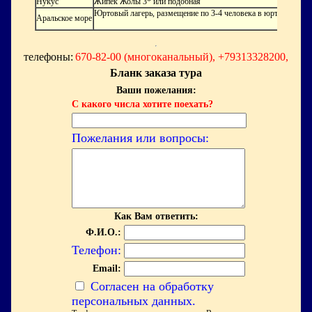
Нукус
Жипек Жолы 3* или подобная
Юртовый лагерь, размещение по 3-4 человека в юрте
Аральское море
телефоны:
670-82-00 (многоканальный), +79313328200,
Бланк заказа тура
Ваши пожелания:
С какого числа хотите поехать?
Пожелания или вопросы:
Как Вам ответить:
Ф.И.О.:
Телефон:
Email:
Согласен на обработку
персональных данных.