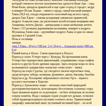
Экскурсия по Хиве (Ичан-Кале): комплекс Пахлавана Махмуда,
который считается местом паломничества; крепость Куня-Арк – сердце
Ичан-Калы, цитадель правителей и еще один «город в городе»; медресе
и минарет Ислам Ходжи – символ города, самый высокий минарет
Хивы (56,6 м), откуда открывается сказочный вид на весь город;
дворец Таш Хаули – главная резиденция хивинских правителей;
медресе Алакули-хана, где расположен музей истории медицины имени
Авиценны; мечеть Джума – центральная и самая необычная мечеть
Хивы с 213 резными деревянными колоннами, минарет и медресе
Мухаммад Амин-хана – крупнейшее медресе Хивы и одно из самых
крупных в Средней Азии.
Ночь в гостинице.
завтрак
день
3
Хива – Нукус (180 км, 3 ч). Нукус – Аральское море (400 км, 5-
6 ч)
Ранний выезд в Нукус. Смена транспорта в Нукусе.
Переезд к плато Устюрт через г. Кунград. На протяжении веков
Устюрт был перекрестком цивилизаций, сохранившим следы скифов,
монгол и других более древних народов. Здесь посреди моря из песка
возвышаются грандиозные скалистые стены плато – чинки.
Переезд на озеро Судочье, где гнездятся тысячи перелетных птиц,
среди которых лебеди, пеликаны, фламинго, цапли, бакланы, балобаны,
беркуты и др. Посещение заброшенного посёлка Урга – первого
русского поселения в Хорезме.
Переезд к Аральскому морю – печально известной природной
достопримечательности, исчезающему бессточному соленому озеру.
Арал называли морем из-за размеров – он был четвертым по величине
озером планеты. Вода с каждым годом уходит все дальше, оставляя за
собой труднопроходимую пустыню соленого песка. Удивительный
ландшафт, живописный закат, пустынный песчаный берег – во всей