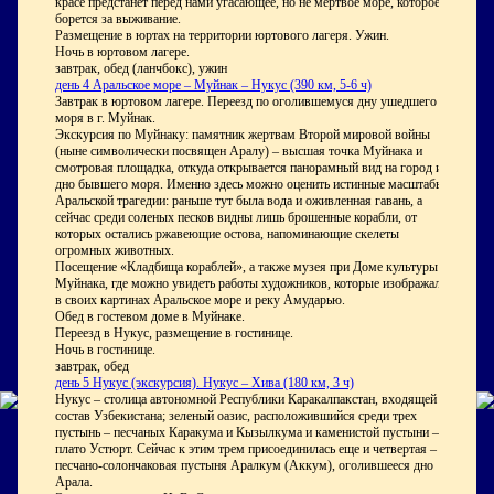
красе предстанет перед нами угасающее, но не мертвое море, которое
борется за выживание.
Размещение в юртах на территории юртового лагеря. Ужин.
Ночь в юртовом лагере.
завтрак, обед (ланчбокс), ужин
день
4
Аральское море – Муйнак – Нукус (390 км, 5-6 ч)
Завтрак в юртовом лагере. Переезд по оголившемуся дну ушедшего
моря в г. Муйнак.
Экскурсия по Муйнаку: памятник жертвам Второй мировой войны
(ныне символически посвящен Аралу) – высшая точка Муйнака и
смотровая площадка, откуда открывается панорамный вид на город и
дно бывшего моря. Именно здесь можно оценить истинные масштабы
Аральской трагедии: раньше тут была вода и оживленная гавань, а
сейчас среди соленых песков видны лишь брошенные корабли, от
которых остались ржавеющие остова, напоминающие скелеты
огромных животных.
Посещение «Кладбища кораблей», а также музея при Доме культуры
Муйнака, где можно увидеть работы художников, которые изображали
в своих картинах Аральское море и реку Амударью.
Обед в гостевом доме в Муйнаке.
Переезд в Нукус, размещение в гостинице.
Ночь в гостинице.
завтрак, обед
день
5
Нукус (экскурсия). Нукус – Хива (180 км, 3 ч)
Нукус – столица автономной Республики Каракалпакстан, входящей в
состав Узбекистана; зеленый оазис, расположившийся среди трех
пустынь – песчаных Каракума и Кызылкума и каменистой пустыни –
плато Устюрт. Сейчас к этим трем присоединилась еще и четвертая –
песчано-солончаковая пустыня Аралкум (Аккум), оголившееся дно
Арала.