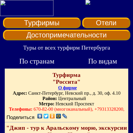
Турфирмы
Отели
Достопримечательности
Туры от всех турфирм Петербурга
По странам
По видам
Турфирма
"Россита"
О фирме
Адрес:
Санкт-Петербург, Невский пр., д. 30, оф. 4.10
Район:
Центральный
Метро:
Невский Проспект
Телефоны:
670-82-00 (многоканальный), +79313328200,
Поделиться
"Джип - тур к Аральскому морю, экскурсии