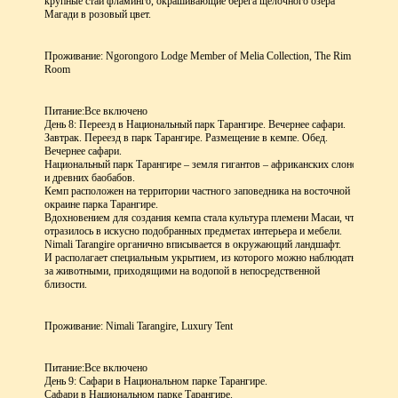
крупные стаи фламинго, окрашивающие берега щелочного озера
Магади в розовый цвет.
Проживание: Ngorongoro Lodge Member of Melia Collection, The Rim
Room
Питание:
Все включено
День 8: Переезд в Национальный парк Тарангире. Вечернее сафари.
Завтрак. Переезд в парк Тарангире. Размещение в кемпе. Обед.
Вечернее сафари.
Национальный парк Тарангире – земля гигантов – африканских слонов
и древних баобабов.
Кемп расположен на территории частного заповедника на восточной
окраине парка Тарангире.
Вдохновением для создания кемпа стала культура племени Масаи, что
отразилось в искусно подобранных предметах интерьера и мебели.
Nimali Tarangire органично вписывается в окружающий ландшафт.
И располагает специальным укрытием, из которого можно наблюдать
за животными, приходящими на водопой в непосредственной
близости.
Проживание: Nimali Tarangire, Luxury Tent
Питание:
Все включено
День 9: Сафари в Национальном парке Тарангире.
Сафари в Национальном парке Тарангире.