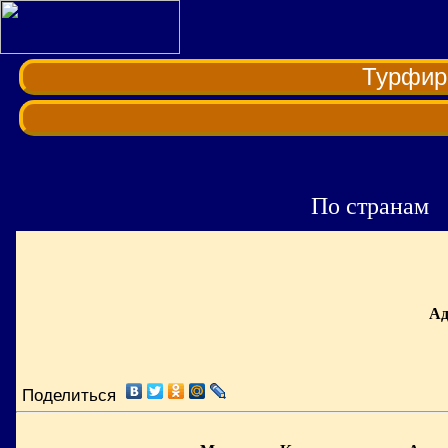
Турфи
По странам
Ад
Поделиться