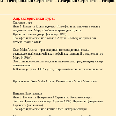
 – Центральный Серенгети – Северный Серенгети – Нгоронг
Характеристика тура:
Описание тура
День 1: Прилет в Килиманджаро. Трансфер и размещение в отеле у
подножия горы Меру. Свободное время для отдыха.
Прилет в Килиманджаро (аэропорт JRO).
Трансфер и размещение в отеле в Аруше. Свободное время для
отдыха. Ужин в отеле.
Gran Melia Arusha – превосходный пятизвездочный отель,
расположенный среди чайных и кофейных плантаций у подножия горы
Меру (4562м).
Это отличное место для отдыха и подготовки к предстоящему сафари
приключению.
К Вашим услугам: СПА-центр, открытый бассейн и тренажерный зал.
Проживание: Gran Melia Arusha, Deluxe Room Mount Meru View
Питание:
Полупансион
День 2: Перелет в Центральный Серенгети. Вечернее сафари.
Завтрак. Трансфер в аэропорт Аруша (ARK). Перелет в Центральный
Серенгети (около часа).
Трансфер и размещение в кемпе. Обед. Вечернее сафари.