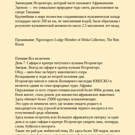
Заповедник Нгоронгоро, который часто называют Африканским
Эдемом — это уникальное природное чудо света, расположенное на
севере Танзании.
Крупнейшая в мире полностью сохранившаяся вулканическая кальдера
площадью около 260 кв км, не заполненная водой, была образована в
результате вулканической активности около 2,5 миллионов лет назад.
Проживание: Ngorongoro Lodge Member of Melia Collection, The Rim
Room
Питание:
Все включено
День 7: Сафари в кратере потухшего вулкана Нгоронгоро
Завтрак. Выезд на сафари в кратер вулкана Нгоронгоро.
Обед – ланч-бокс на берегу живописного озера.
Возвращение в лодж во второй половине дня.
Нгоронгоро внесен в список Всемирного наследия ЮНЕСКО и
является одним из семи природных чудес Африки.
Окруженная со всех сторон стенами высотой более 600м долина, как
Ноев ковчег, стала домом для множества африканских животных.
Здесь обитают более 25000 крупных млекопитающих.
Это одно из немногих мест, где можно увидеть редкого и
находящегося под угрозой исчезновения черного носорога в его
естественной среде обитания.
Здесь можно встретить всю Большую африканскую пятерку за один
день и за одно сафари в кратере Нгоронгоро увидеть льва, леопарда,
слона, буйвола и носорога.
Также это рай для любителей птиц. Их здесь более 500 видов, включая