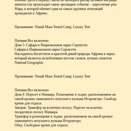
Именно здесь в период с июля по октябрь в разгар Великой миграции
антилоп гну происходит самое зрелищное событие – пересечение реки
Мара, в которой обитает одна из самых крупных популяций
крокодилов в Африке.
Проживание: Nimali Mara Tented Camp, Luxury Tent
Питание:
Все включено
День 5: Сафари в Национальном парке Серенгети.
Сафари в Национальном парке Серенгети.
Насладитесь богатством и красотой дикой природы Африки в парке,
который является излюбленным местом съемок лучших сюжетов
National Geographic.
Проживание: Nimali Mara Tented Camp, Luxury Tent
Питание:
Все включено
День 6: Перелет в Маньяра. Размещение в лодже, расположенном на
самой кромке знаменитого потухшего вулкана Нгоронгоро. Свободное
время для отдыха.
Завтрак. Трансфер на взлетную полосу. Перелет на взлетно-
посадочную полосу Маньяра.
Трансфер и размещение в лодже, расположенном на самой кромке
знаменитого потухшего вулкана Нгоронгоро.
Обед. Свободное время для отдыха.