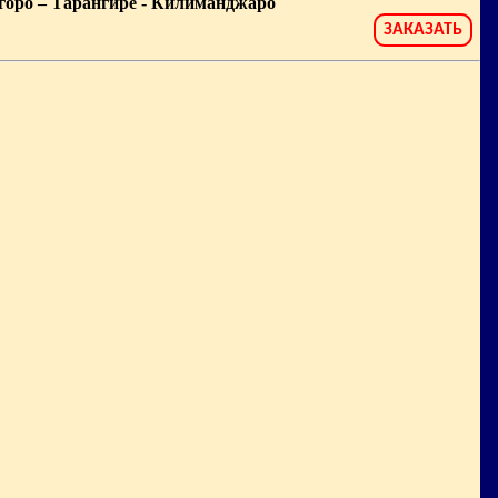
оро – Тарангире - Килиманджаро
ЗАКАЗАТЬ