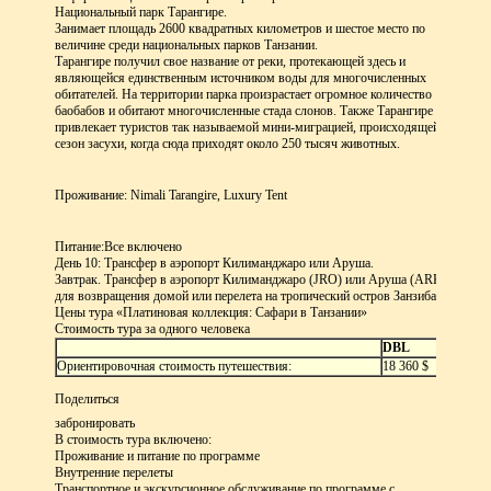
Национальный парк Тарангире.
Занимает площадь 2600 квадратных километров и шестое место по
величине среди национальных парков Танзании.
Тарангире получил свое название от реки, протекающей здесь и
являющейся единственным источником воды для многочисленных
обитателей. На территории парка произрастает огромное количество
баобабов и обитают многочисленные стада слонов. Также Тарангире
привлекает туристов так называемой мини-миграцией, происходящей в
сезон засухи, когда сюда приходят около 250 тысяч животных.
Проживание: Nimali Tarangire, Luxury Tent
Питание:
Все включено
День 10: Трансфер в аэропорт Килиманджаро или Аруша.
Завтрак. Трансфер в аэропорт Килиманджаро (JRO) или Аруша (ARK)
для возвращения домой или перелета на тропический остров Занзибар.
Цены тура «Платиновая коллекция: Сафари в Танзании»
Стоимость тура за одного человека
DBL
Ориентировочная стоимость путешествия:
18 360 $
Поделиться
забронировать
В стоимость тура включено:
Проживание и питание по программе
Внутренние перелеты
Транспортное и экскурсионное обслуживание по программе с