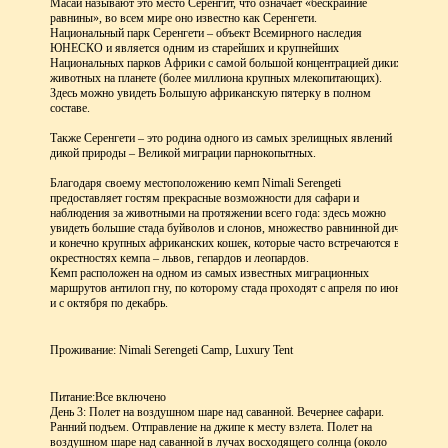
Масаи называют это место Серенгит, что означает «бескрайние
равнины», во всем мире оно известно как Серенгети.
Национальный парк Серенгети – объект Всемирного наследия
ЮНЕСКО и является одним из старейших и крупнейших
Национальных парков Африки с самой большой концентрацией диких
животных на планете (более миллиона крупных млекопитающих).
Здесь можно увидеть Большую африканскую пятерку в полном
составе.
Также Серенгети – это родина одного из самых зрелищных явлений
дикой природы – Великой миграции парнокопытных.
Благодаря своему местоположению кемп Nimali Serengeti
предоставляет гостям прекрасные возможности для сафари и
наблюдения за животными на протяжении всего года: здесь можно
увидеть большие стада буйволов и слонов, множество равнинной дичи
и конечно крупных африканских кошек, которые часто встречаются в
окрестностях кемпа – львов, гепардов и леопардов.
Кемп расположен на одном из самых известных миграционных
маршрутов антилоп гну, по которому стада проходят с апреля по июнь
и с октября по декабрь.
Проживание: Nimali Serengeti Camp, Luxury Tent
Питание:
Все включено
День 3: Полет на воздушном шаре над саванной. Вечернее сафари.
Ранний подъем. Отправление на джипе к месту взлета. Полет на
воздушном шаре над саванной в лучах восходящего солнца (около