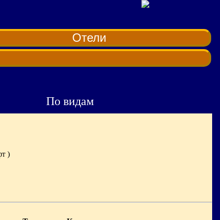
Отели
По видам
т )