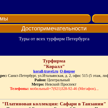
рмы
Достопримечательности
Туры от всех турфирм Петербурга
Турфирма
"Коралл"
korall-travel.ru
О фирме
рес:
Санкт-Петербург, ул.Итальянская, д. 2, офис 515 (5 этаж, лиф
Район:
Центральный
Метро:
Невский Проспект
Телефоны:
мобильный+7(921)328-92-46 (Мегафон), ,
"Платиновая коллекция: Сафари в Танзании"