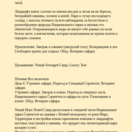
часа).
Ландшафт внизу состоит из множества рек и лесов на их берегах,
бескрайней саванны, холмов и копей. Паря в лучах восходящего
солнца, с высоты птичьего полета наблюдаешь за богатством и
разнообразием природы Национального парка и жизнью его
обитателей. Открывающиеся виды не имеют себе равных во всем
белом свете, а впечатления, которые испытываешь во время полета не
передать словами.
Приземление. Завтрак в саванне (шведский стол). Возвращение в кемп.
Свободное время для отдыха. Обед. Вечернее сафари.
Проживание: Nimali Serengeti Camp, Luxury Tent
Питание:
Все включено
День 4: Утреннее сафари. Переезд в Северный Серенгети. Вечернее
сафари.
Утреннее сафари. Завтрак в кемпе. Переезд в северную часть
Национального парка Серенгети и сафари по пути. Размещение в
кемпе. Обед. Вечернее сафари.
Nimali Mara Tented Camp расположен в северной части Национального
парка Серенгети на границе с Кенией неподалеку от реки Мара.
Территория и постройки кемпа гармонично вписаны в ландшафты
местных скал (копи) и саванны, что придает ему неповторимый шарм,
колорит и уют.