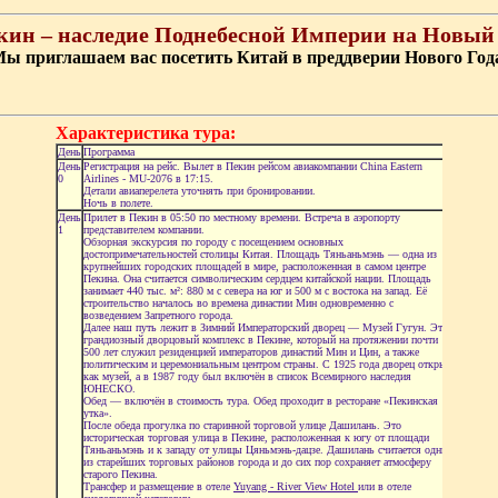
кин – наследие Поднебесной Империи на Новый 
ы приглашаем вас посетить Китай в преддверии Нового Год
Характеристика тура:
День
Программа
День
Регистрация на рейс. Вылет в Пекин рейсом авиакомпании China Eastern
0
Airlines - MU-2076 в 17:15.
Детали авиаперелета уточнять при бронировании.
Ночь в полете.
День
Прилет в Пекин в 05:50 по местному времени. Встреча в аэропорту
1
представителем компании.
Обзорная экскурсия по городу с посещением основных
достопримечательностей столицы Китая. Площадь Тяньаньмэнь — одна из
крупнейших городских площадей в мире, расположенная в самом центре
Пекина. Она считается символическим сердцем китайской нации. Площадь
занимает 440 тыс. м²: 880 м с севера на юг и 500 м с востока на запад. Её
строительство началось во времена династии Мин одновременно с
возведением Запретного города.
Далее наш путь лежит в Зимний Императорский дворец — Музей Гугун. Это
грандиозный дворцовый комплекс в Пекине, который на протяжении почти
500 лет служил резиденцией императоров династий Мин и Цин, а также
политическим и церемониальным центром страны. С 1925 года дворец открыт
как музей, а в 1987 году был включён в список Всемирного наследия
ЮНЕСКО.
Обед — включён в стоимость тура. Обед проходит в ресторане «Пекинская
утка».
После обеда прогулка по старинной торговой улице Дашилань. Это
историческая торговая улица в Пекине, расположенная к югу от площади
Тяньаньмэнь и к западу от улицы Цяньмэнь-дацзе. Дашилань считается одним
из старейших торговых районов города и до сих пор сохраняет атмосферу
старого Пекина.
Трансфер и размещение в отеле
Yuyang - River View Hotel
или в отеле