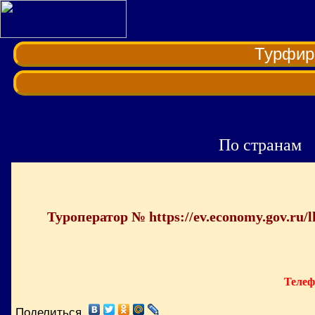
Турфи
По странам
Туроператор № https://ev.economy.g
Телеф
Поделиться