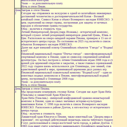
аналогичной категории.
Ужин — за дополнительную плату.
Ночь в отеле Пекин.
День
Завтрак в отеле Пекина.
2
Сегодня мы отправимся на экскурсию к одной из величайших инженерных
достижений человечества и достопримечательностей Китая - Великой
китайской стене. Символ Китая и объект Всемирного наследия ЮНЕСКО. Это
цепь укреплений на севере страны, построенная для защиты от кочевых
народов и обозначения границ государства.
Обед - включен в стоимость тура.
Летний Императорский Дворец (парк Ихэюань) - исторический комплекс,
который служил летней резиденцией императоров династий Цзинь, Юань и
Цин. Расположен на северо-западной окраине Пекина, примерно в 15 км от
исторического центра города. По состоянию на 2025 год включён в список
объектов Всемирного наследия ЮНЕСКО.
Далее нас ждет внешний осмотр Олимпийских объектов "Гнездо" и "Водный
клуб".
Пекинский национальный стадион "Птичье гнездо" - многофункциональный
спортивный комплекс в Пекине, один из символов современной китайской
архитектуры. Он был построен к летним Олимпийским играм 2008 года и стал
ареной для церемоний открытия и закрытия, а также главных соревнований. В
2022 году стадион вновь использовался для Олимпиады, уже зимней, став
единственной ареной в мире, принимавшей церемонии двух разных игр.
Пекинский национальный плавательный комплекс "Водный клуб" - один из
известных водных комплексов в Пекине, многофункциональный водный
центр, построенный к Олимпиаде 2008 года.
Ужин - за дополнительную плату.
Ночь в отеле Пекина.
День
Завтрак в отеле Пекина.
3
Мы продолжаем осматривать столицу Китая. Сегодня нас ждет Храм Неба
(Тяньтань) и ламаистский Храм Юнхэгун.
Храм Неба (Тяньтань) - имперский конфуцианский храмово-монастырский
комплекс в Пекине, один из самых значимых историко-культурных
памятников Китая. С 1998 года включён в список Всемирного наследия
ЮНЕСКО. Расположен в районе Дунчэн, к юго-востоку от исторического
центра города.
Обед - включен в стоимость тура.
Ламаистский храм Юнхэгун в Пекине, также известный как "Дворец мира и
гармонии", это крупный действующий монастырь школы тибетского буддизма
Гэлуг, расположенный в северо-восточной части города, в районе Дунчэн. С
1983 года имеет статус ключевого национального буддийского монастыря в