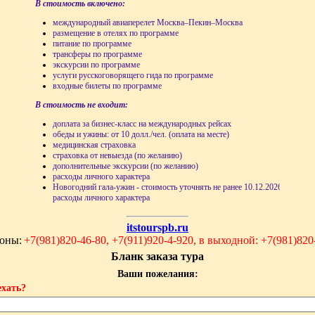
В стоимость включено:
международный авиаперелет Москва–Пекин–Москва
размещение в отелях по программе
питание по программе
трансферы по программе
экскурсии по программе
услуги русскоговорящего гида по программе
входные билеты по программе
В стоимость не входит:
доплата за бизнес-класс на международных рейсах
обеды и ужины: от 10 долл./чел. (оплата на месте)
медицинская страховка
страховка от невыезда (по желанию)
дополнительные экскурсии (по желанию)
расходы личного характера
Новогодний гала-ужин - стоимость уточнять не ранее 10.12.2026.
расходы личного характера
itstourspb.ru
оны:
+7(981)820-46-80, +7(911)920-4-920, в выходной: +7(981)820
Бланк заказа тура
Ваши пожелания:
ехать?