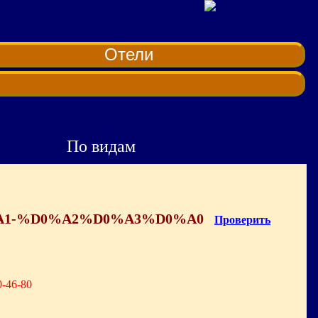
Отели
По видам
A2%D0%A1-%D0%A2%D0%A3%D0%A0
Проверить
0-46-80