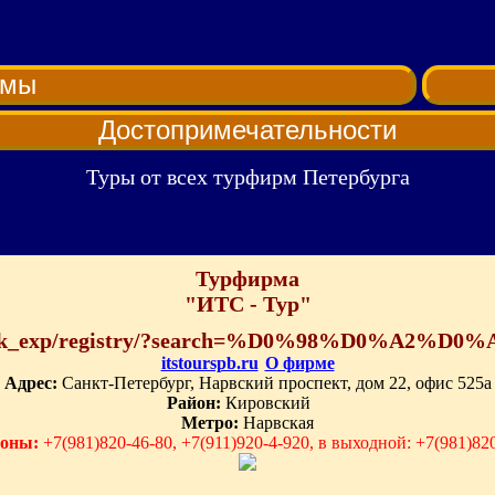
рмы
Достопримечательности
Туры от всех турфирм Петербурга
Турфирма
"ИТС - Тур"
ov.ru/lk_exp/registry/?search=%D0%98%D0%
itstourspb.ru
О фирме
Адрес:
Санкт-Петербург, Нарвский проспект, дом 22, офис 525а
Район:
Кировский
Метро:
Нарвская
оны:
+7(981)820-46-80, +7(911)920-4-920, в выходной: +7(981)82