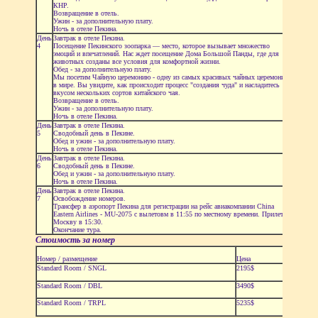
КНР.
Возвращение в отель.
Ужин - за дополнительную плату.
Ночь в отеле Пекина.
День
Завтрак в отеле Пекина.
4
Посещение Пекинского зоопарка — место, которое вызывает множество
эмоций и впечатлений. Нас ждет посещение Дома Большой Панды, где для
животных созданы все условия для комфортной жизни.
Обед - за дополнительную плату.
Мы посетим Чайную церемонию - одну из самых красивых чайных церемоний
в мире. Вы увидите, как происходит процесс "создания чуда" и насладитесь
вкусом нескольких сортов китайского чая.
Возвращение в отель.
Ужин - за дополнительную плату.
Ночь в отеле Пекина.
День
Завтрак в отеле Пекина.
5
Сводобный день в Пекине.
Обед и ужин - за дополнительную плату.
Ночь в отеле Пекина.
День
Завтрак в отеле Пекина.
6
Сводобный день в Пекине.
Обед и ужин - за дополнительную плату.
Ночь в отеле Пекина.
День
Завтрак в отеле Пекина.
7
Освобождение номеров.
Трансфер в аэропорт Пекина для регистрации на рейс авиакомпании China
Eastern Airlines - MU-2075 с вылетовм в 11:55 по местному времени. Прилет в
Москву в 15:30.
Окончание тура.
Стоимость за номер
Номер / размещение
Цена
Standard Room / SNGL
2195$
Standard Room / DBL
3490$
Standard Room / TRPL
5235$