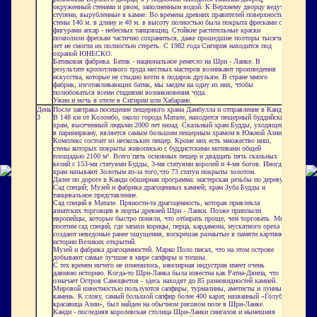
окруженный стенами и рвом, заполненным водой. К Верхнему дворцу ведут
ступени, вырубленные в камне. Во времена древних правителей поверхность
стены 140 м. в длину и 40 м. в высоту полностью была покрыта фресками с
фигурами апсар - небесных танцовщиц. Стойкие растительные краски
позволили фрескам частично сохраниться, даже прошедшие полторы тысячи
лет не смогли их полностью стереть. С 1982 года Сигирия находится под
охраной ЮНЕСКО.
Батиковая фабрика. Батик - национальное ремесло на Шри - Ланке. В
результате кропотливого труда местных мастеров возникают произведения
искусства, которые не стыдно везти в подарок друзьям. В стране много
фабрик, изготавливающих батик, мы заедем на одну из них, чтобы
полюбоваться всеми стадиями возникновения чуда.
Ужин и ночь в отеле в Сигирии или Хабаране.
День
После завтрака посещение пещерного храма Дамбулла и отправление в Канди.
3
В 148 км от Коломбо, около города Матале, находится пещерный буддийский
храм, высеченный людьми 2000 лет назад. Скальный храм Будды, уходящего
в паринирвану, является самым большим пещерным храмом в Южной Азии.
Комплекс состоит из нескольких пещер. Кроме них есть множество ниш,
стены которых покрыты живописью с буддистскими мотивами общей
площадью 2100 м². Всего пять основных пещер и двадцать пять скальных
келий с 153-мя статуями Будды, 3-мя статуями королей и 4-мя богов. Иногда
храм называют Золотым из-за того,что 73 статуи покрыты золотом.
Далее по дороге в Канди обширная программа: мастерская резьбы по дереву;
Сад специй; Музей и фабрика драгоценных камней; храм Зуба Будды и
танцевальное представление.
Сад специй в Матале. Пряности-та драгоценность, которая привлекла
азиатских торговцев в порты древней Шри - Ланки. Позже приплыли
европейцы, которые быстро поняли, что отбирать проще, чем торговать. Мы
посетим сад специй, где запахи корицы, перца, кардамона, мускатного ореха
создают неведомые ранее ощущения, воскрешая размытые в памяти картинки
истории Великих открытий.
Музей и фабрика драгоценностей. Марко Поло писал, что на этом острове
добывают самые лучшие в мире сапфиры и топазы.
С тех времен ничего не изменилось, ювелирная индустрия имеет очень
давнюю историю. Когда-то Шри-Ланка была известна как Ратна-Двипа, что
означает Остров Самоцветов - здесь находят до 85 разновидностей камней.
Мировой известностью пользуются сапфиры, турмалины, аметисты и лунный
камень. К слову, самый большой сапфир более 400 карат, названный «Голубая
красавица Азии», был найден на обычном рисовом поле в Шри-Ланке.
Канди - последняя королевская столица Шри-Ланки сингалов и нынешняя