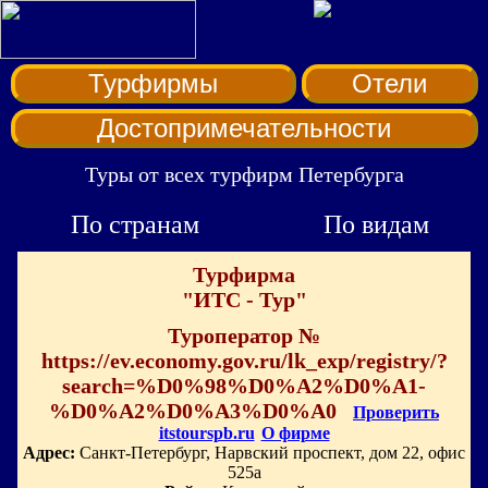
Турфирмы
Отели
Достопримечательности
Туры от всех турфирм Петербурга
По странам
По видам
Турфирма
"ИТС - Тур"
Туроператор №
https://ev.economy.gov.ru/lk_exp/registry/?
search=%D0%98%D0%A2%D0%A1-
%D0%A2%D0%A3%D0%A0
Проверить
itstourspb.ru
О фирме
Адрес:
Санкт-Петербург, Нарвский проспект, дом 22, офис
525а