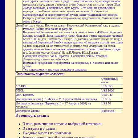
культурная столица острова. Среди холмистой местности, в центре города
находится озеро, рядом с которым стоит буддистская святыня - храм Шри
Далада Малигава, Священного Зуба Будды. Это один из красивейших
городов Шри-Ланки, известный своими мастерами. В Канди есть
художественный и археологический музеи, центр традиционного ремесла.
Вечером увидим танцевальное национальное представление. Ужин и ночь в
отеле в Канди.
День
Завтрак в отеле. После завтрака - Королевский ботанический сад, водопад
4
Рамбода, чайная плантация и фабрика.
Королевский ботанический сад самый крупный в Азии с 4000-ми образцами
южных растений. Здесь находится самая большая в мире коллекция орхидей –
более 1000 видов. Знаменитый фикус Бенджамина занимает целую поляну, а
гигантский бирманский бамбук может достичь 40 метров высотой, всего лишь
за день вырастая на 30 сантиметров.В центре сада мемориальная аллея,
деревья которой были посажены знаменитыми гостями Шри-Ланки. Среди
них были император Николай II, А.П.Чехов, Ю.А.Гагарин.
Посещение фабрики чая в Гирагаме. Посещение чайной фабрики.
Далее отъезд в отель на побережье.
Возможно продолжение программы на побережье, в Коломбо или вылет
домой.
Тур завершается и нас ждет трансфер в аэропорт.
Стоимость тура
на человека
:
Стандартные
отели
1/2 DBL
US$ 855
SNGL
US$ 1020
Доп. Кровать
US$ 740
Доплата пик сезона ( 01 Июля – 31 Августа 2026) на человека
US$ 35
Доплата за фестиваль Перахера (10 – 27 Августа 2026) на
US$ 50
человека
Доплата за ужины
Включена
В стоимость входит
:
3 ночи размещения согласно выбранной категории.
3 завтрака и 3 ужина
Входные билеты по программе
Кондиционированный транспорт по маршруту