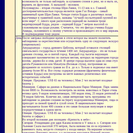
возможность не только наблюдать за купанием слонов в реке, но и мыть их,
кормить их фруктами. А малышей - молоком.
Полуннарува – вторая столица Шри-Ланки, 11-13 век н.э. Главной
достопримечательностью города является храм Гал Вихара – самый
знаменитый храм Шри-Ланки. Четыре статуи Будды в различных позах
высеченные в гранитной скале, названы "лучшей скульптурной группой во
всем мире”. С левого края расположен сидящий на львином троне
медитирующий Будда, рядом – сидящий Будда 7 метров высотой со
сложенными на груди руками. Считается, что это фигура ученика Будды
Ананды, склоненного к своему учителю и провожающего его в мир нирваны.
В подтверждение тому рядом
День
После завтрака свободное время в отеле которое вы можете посвятить
2
наблюдению за окрестностями или осуществить одну из следующих экскурсий
(опционально):
Анурадхапура – город древнего Цейлона, который оставался столицей
сингальского государства в течение 1400 лет. Анурадхапура – это не только
древняя столица, но и святой город. Каждый год тысячи верующих
совершают паломничество по святым местам, которых на территории города
восемь: дерево-Бо и семь дагоб. В центре города высится одна из семи ступ –
дагоба Рувановелли или Махатупа (Великая ступа), построенная на
фундаменте из золотого гравия во II в. до н.э. Только в подножье она имеет
диаметр более 80 м. Все ступы содержат реликвии (фрагменты физических
останков Будды) или построены на месте важных религиозных или
исторических событий.
Опиция. Предзаказ. US$ 65 на человека ( Мин 2 чел включает входные
билеты )
Миннерия. Сафари на джипах в Национальном Парке Минерия. Парк занимает
более 8800 га. Возможность посмотреть на жизнь животных в Парке очень
велика здесь 9 видов млекопитающих, 160 видов птиц, 25 видов рептилий и
78 видов бабочек. Конечно же, самая интересная часть программы это
наблюдение за дикими слонами на берегу водохранилища Миннерия, сюда они
приходят за свежей травой в сухой сезон. В национальном парке
насчитывается более 400 слонов и это самая большая популяция в мире
сосредоточенная в одном месте.
Опиция. Предзаказ. US$ 85 на человека ( Мин 2 чел включает входные
билеты и сафари )
Во второй половине дня посещаем «Крепость в небе»:
Сигирия. Резиденцию для царя Касапа возвели в V века н. э. Сигирия или
Львиная Скала высотой 370 метров, была названа так из-за огромного
каменного льва, когда-то стоящего у входа наверх. На вершине остались
развалины Верхнего дворца, а у подножия находится Нижний дворец,