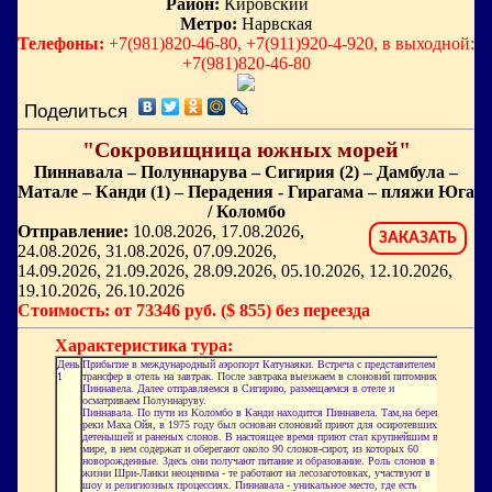
Район:
Кировский
Метро:
Нарвская
Телефоны:
+7(981)820-46-80, +7(911)920-4-920, в выходной:
+7(981)820-46-80
Поделиться
"Сокровищница южных морей"
Пиннавала – Полуннарува – Сигирия (2) – Дамбула –
Матале – Канди (1) – Перадения - Гирагама – пляжи Юга
/ Коломбо
Отправление:
10.08.2026, 17.08.2026,
ЗАКАЗАТЬ
24.08.2026, 31.08.2026, 07.09.2026,
14.09.2026, 21.09.2026, 28.09.2026, 05.10.2026, 12.10.2026,
19.10.2026, 26.10.2026
Стоимость: от 73346 руб. ($ 855) без переезда
Характеристика тура:
День
Прибытие в международный аэропорт Катунаяки. Встреча с представителем и
1
трансфер в отель на завтрак. После завтрака выезжаем в слоновий питомник
Пиннавела. Далее отправляемся в Сигирию, размещаемся в отеле и
осматриваем Полуннаруву.
Пиннавала. По пути из Коломбо в Канди находится Пиннавела. Там,на берегу
реки Маха Ойя, в 1975 году был основан слоновий приют для осиротевших
детенышей и раненых слонов. В настоящее время приют стал крупнейшим в
мире, в нем содержат и оберегают около 90 слонов-сирот, из которых 60
новорожденные. Здесь они получают питание и образование. Роль слонов в
жизни Шри-Ланки неоценима - те работают на лесозаготовках, участвуют в
шоу и религиозных процессиях. Пиннавала - уникальное место, где есть