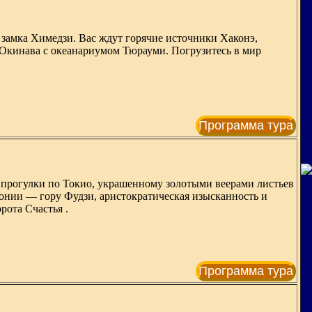
 замка Химедзи. Вас ждут горячие источники Хаконэ,
 Окинава с океанариумом Тюрауми. Погрузитесь в мир
Программа тура
ые прогулки по Токио, украшенному золотыми веерами листьев
онии — гору Фудзи, аристократическая изысканность и
рота Счастья .
Программа тура