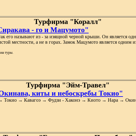
Турфирма "Коралл"
Сиракава - го и Мацумото"
так его называют из - за изящной черной крыши. Он является о
истой местности, а не в горах. Замок Мацумото является одним 
иа туры.
Турфирма "Эйм-Травел"
 Окинава, киты и небоскребы Токио"
→ Токио → Кавагоэ → Фудзи - Хаконэ → Киото → Нара → Оки