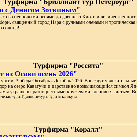
Турфирма "Бриллиант тур Петербург"
а c Денисом Зоткиным"
о с его неоновыми огнями до древнего Киото и величественного
бори, священный город Нара с ручными оленями и тропическая
о солнца!
Турфирма "Россита"
т из Осаки осень 2026"
скурсии, 3 обеда Октябрь - Декабрь 2026. Вас ждут увлекательн
идор на озеро Кавагучи и царственно возвышающийся символ Яп
 храмы украшены разноцветными кружевами кленовых листьев, Во
ческие туры. Групповые туры. Туры на каникулы.
Турфирма "Коралл"