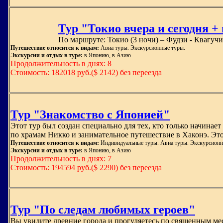
Тур "Токио вчера и сегодня + и
По маршруте: Токио (3 ночи) – Фудзи - Квагучик
Путешествие относится к видам:
Авиа туры. Экскурсионные туры.
Экскурсии и отдых в туре:
в Японию, в Азию
Продолжительность в днях: 8
Стоимость: 182018 руб.($ 2142) без переезда
Тур "Знакомство с Японией"
Этот тур был создан специально для тех, кто только начина
по храмам Никко и занимательное путешествие в Хаконэ. Это
Путешествие относится к видам:
Индивидуальные туры. Авиа туры. Экскурсионн
Экскурсии и отдых в туре:
в Японию, в Азию
Продолжительность в днях: 7
Стоимость: 194594 руб.($ 2290) без переезда
Тур "По следам любимых героев"
Вы увидите древние города и прогуляетесь по священным ме