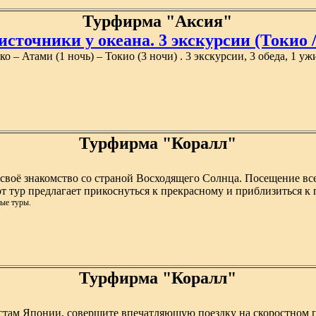
Турфирма "Аксия"
сточники у океана. 3 экскурсии (Токио / Т
о – Атами (1 ночь) – Токио (3 ночи) . 3 экскурсии, 3 обеда, 1 уж
Турфирма "Коралл"
ет своё знакомство со страной Восходящего Солнца. Посещение в
т тур предлагает прикоснуться к прекрасному и приблизиться 
ые туры.
Турфирма "Коралл"
стам Японии, совершите впечатляющую поездку на скоростном по