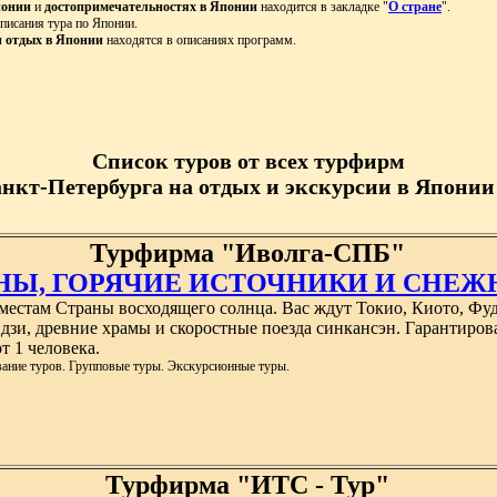
понии
и
достопримечательностях в Японии
находится в закладке "
О стране
".
писания тура по Японии.
и отдых в Японии
находятся в описаниях программ.
Список туров от всех турфирм
анкт-Петербурга на отдых и экскурсии в Японии 
Турфирма "Иволга-СПБ"
НЫ, ГОРЯЧИЕ ИСТОЧНИКИ И СНЕЖНЫЕ
стам Страны восходящего солнца. Вас ждут Токио, Киото, Фудз
дзи, древние храмы и скоростные поезда синкансэн. Гарантиров
 1 человека.
вание туров. Групповые туры. Экскурсионные туры.
Турфирма "ИТС - Тур"