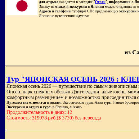
для отдыха
находятся в закладке "
Отели
",
информация о Я
Заявку на
отдых и экскурсии в Японии
можно отправить из о
Адреса и телефоны
турфирм СПб предлагающих
экскурсии 
Японские путешествия ждут вас.
из С
Тур "ЯПОНСКАЯ ОСЕНЬ 2026 : КЛЕ
Японская осень 2026 — путешествие по самым живописным ме
Онсен, парк снежных обезьян Дзигокудани, алые клены моми
комфортным размещением и возможностью присоединиться от
Путешествие относится к видам:
Экзотические туры. Авиа туры. Раннее брониро
Экскурсии и отдых в туре:
в Японию, в Азию
Продолжительность в днях: 12
Стоимость: 319978 руб.($ 3730) без переезда