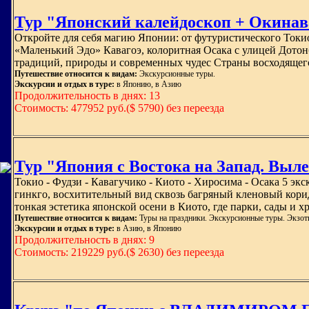
Тур "Японский калейдоскоп + Окинав
Откройте для себя магию Японии: от футуристического Токи
«Маленький Эдо» Кавагоэ, колоритная Осака с улицей Дотон
традиций, природы и современных чудес Страны восходящег
Путешествие относится к видам:
Экскурсионные туры.
Экскурсии и отдых в туре:
в Японию, в Азию
Продолжительность в днях: 13
Стоимость: 477952 руб.($ 5790) без переезда
Тур "Япония с Востока на Запад. Выле
Токио - Фудзи - Кавагучико - Киото - Хиросима - Осака 5 эк
гинкго, восхитительный вид сквозь багряный кленовый кор
тонкая эстетика японской осени в Киото, где парки, сады и
Путешествие относится к видам:
Туры на праздники. Экскурсионные туры. Экзоти
Экскурсии и отдых в туре:
в Азию, в Японию
Продолжительность в днях: 9
Стоимость: 219229 руб.($ 2630) без переезда