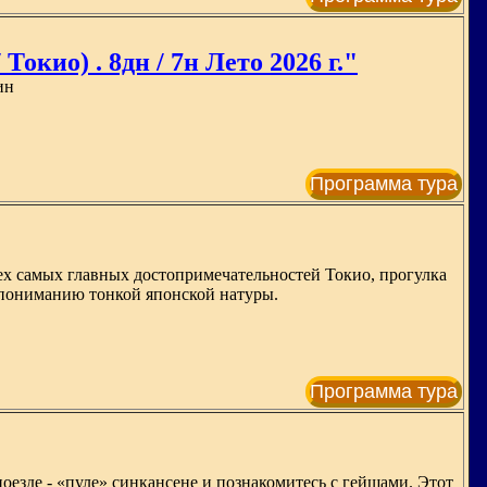
окио) . 8дн / 7н Лето 2026 г."
ин
Программа тура
сех самых главных достопримечательностей Токио, прогулка
к пониманию тонкой японской натуры.
Программа тура
езде - «пуле» синкансене и познакомитесь с гейшами. Этот