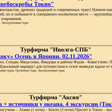
 небоскребы Токио"
контрастов, древних традиций и современных чудес! Начнем на
тей, но и побываете в совершенно необычном месте — крупнейш
 очарования.
. Экскурсионные туры.
Турфирма "Иволга-СПБ"
оку» Осень в Японии. 02.11.2026"
ио, Сендая, Мацусимы, Ямадэры и района Фудзи - Кавагучико. 
Идеальный маршрут для путешествия в сезон момидзи вдали от м
вание туров. Групповые туры. Экскурсионные туры.
Турфирма "Аксия"
+ источники у океана. 4 экскурсии (Токи
агучико – Атами (1 ночь) – Киото (3 ночи) Прилет в Токио – выле