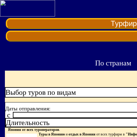
Турфи
По странам
Выбор туров по видам
Даты отправления:
c
Длительность
Япония от всех туроператоров
.
Туры в Японию
и
отдых в Японии
от всех турфирм в
"Инфо