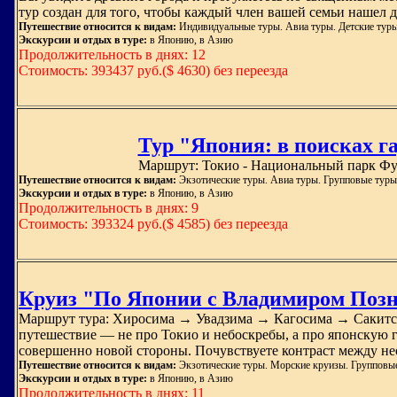
тур создан для того, чтобы каждый член вашей семьи нашел дл
Путешествие относится к видам:
Индивидуальные туры. Авиа туры. Детские туры
Экскурсии и отдых в туре:
в Японию, в Азию
Продолжительность в днях: 12
Стоимость: 393437 руб.($ 4630) без переезда
Тур "Япония: в поисках г
Маршрут: Токио - Национальный парк Фуд
Путешествие относится к видам:
Экзотические туры. Авиа туры. Групповые туры
Экскурсии и отдых в туре:
в Японию, в Азию
Продолжительность в днях: 9
Стоимость: 393324 руб.($ 4585) без переезда
Круиз "По Японии с Владимиром Позн
Маршрут тура: Хиросима → Увадзима → Кагосима → Сакит
путешествие — не про Токио и небоскребы, а про японскую гл
совершенно новой стороны. Почувствуете контраст между н
Путешествие относится к видам:
Экзотические туры. Морские круизы. Групповые
Экскурсии и отдых в туре:
в Японию, в Азию
Продолжительность в днях: 11