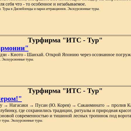
я себя что - то особенное и незабываемое.
. Туры в Диснейленды и парки аттракционов. Экскурсионные туры.
Турфирма "ИТС - Тур"
армонии"
зи - Киото - Шанхай. Открой Японию через осознанное погруже
. Экскурсионные туры.
Турфирма "ИТС - Тур"
ером!"
су → Нагасаки → Пусан (Ю. Корея) → Сакаиминато → пролив 
убинку, где сохранились традиции, ритуалы и природная красота
еоновой современностью и тишиной лесных тропинок под ворот
 туры. Экскурсионные туры.