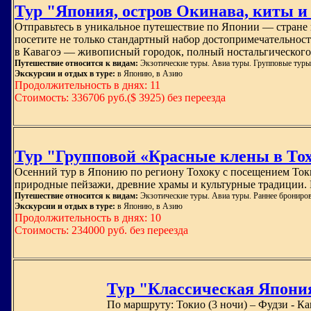
Тур "Япония, остров Окинава, киты и
Отправьтесь в уникальное путешествие по Японии — стране 
посетите не только стандартный набор достопримечательнос
в Кавагоэ — живописный городок, полный ностальгического
Путешествие относится к видам:
Экзотические туры. Авиа туры. Групповые туры
Экскурсии и отдых в туре:
в Японию, в Азию
Продолжительность в днях: 11
Стоимость: 336706 руб.($ 3925) без переезда
Тур "Групповой «Красные клены в Тох
Осенний тур в Японию по региону Тохоку с посещением Ток
природные пейзажи, древние храмы и культурные традиции. 
Путешествие относится к видам:
Экзотические туры. Авиа туры. Раннее брониро
Экскурсии и отдых в туре:
в Японию, в Азию
Продолжительность в днях: 10
Стоимость: 234000 руб. без переезда
Тур "Классическая Япония 
По маршруту: Токио (3 ночи) – Фудзи - Кав