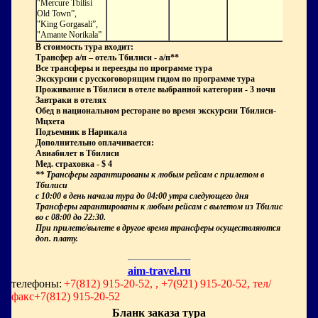
"Mercure Tbilisi
Old Town”,
"King Gorgasali”,
"Amante Norikala”
В стоимость тура входит:
Трансфер
а/п – отель Тбилиси - а/п**
Все трансферы и переезды по программе тура
Экскурсии с русскоговорящим гидом по программе тура
Проживание в Тбилиси в отеле выбранной категории - 3 ночи
Завтраки в отелях
Обед в национальном ресторане во время экскурсии Тбилиси-
Мцхета
Подъемник в Нарикала
Дополнительно оплачивается:
Авиабилет в Тбилиси
Мед. страховка -
$
4
*
*
Трансферы гарантированы к любым рейсам с прилетом в
Тбилиси
с 10:00 в день начала тура до 04:00 утра следующего дня
Трансферы гарантированы к любым рейсам с вылетом из Тбилиси
во с 08:00 до 22:30.
При прилете/вылете в другое время трансферы осуществляются за
доп. плату.
aim-travel.ru
телефоны:
+7(812) 915-20-52, , +7(921) 915-20-52, тел/
факс+7(812) 915-20-52
Бланк заказа тура