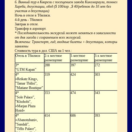
6. Винный тур в Кварели с посещением завода Кинзмараули, тоннеля
Хареба, дегустации, обед ($ 100/взр. ,$ 40/ребенок до 10 лет без
участия в дегустации)
Ночь в отеле в Тбилиси.
4-й день - Тбилиси
Завтрак в отеле.
Трансфер в аэропорт.
* Последовательность экскурсий может меняться в зависимости
от дня заезда с сохранением всех экскурсий.
Включены: Транспорт, гид, входные билеты + дегустации, которые
заявлены
Стоимость тура в дол. США на 1 чел.:
Отель в Тбилиси
2-х местное
1-местное
3-х местное
размещение
размещение
размещение
3*
288
397
272
"GTM Kapan”
4*
319
424
303
«Reikatz King»,
"Tamar Tbilisi”,
"Matiane Boutique”
4*
353
474
343
"Sole Palace",
"Khohobi",
«Marjan Plaza
Hotel»
4*
414
606
393
«Abanotubani»,
"Sandali”,
"Tiflis Palace”,