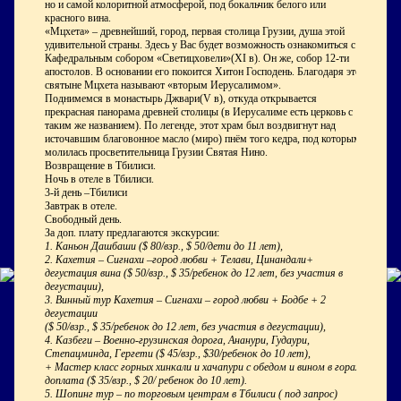
но и самой колоритной атмосферой, под бокальчик белого или
красного вина.
«Мцхета» – древнейший, город, первая столица Грузии, душа этой
удивительной страны. Здесь у Вас будет возможность ознакомиться с:
Кафедральным собором «Светицховели»
(
XI
в). Он же, собор 12-ти
апостолов. В основании его покоится Хитон Господень. Благодаря этой
святыне Мцхета называют «вторым Иерусалимом».
Поднимемся в
монастырь Джвари
(
V
в), откуда открывается
прекрасная панорама древней столицы (в Иерусалиме есть церковь с
таким же названием). По легенде, этот храм был воздвигнут над
источавшим благовонное масло (миро) пнём того кедра, под которым
молилась просветительница Грузии Святая Нино.
Возвращение в Тбилиси.
Ночь в отеле в Тбилиси.
3-й день –Тбилиси
Завтрак в отеле.
Свободный день.
За доп. плату предлагаются экскурсии:
1. Каньон Дашбаши ($ 80/взр., $ 50/дети до 11 лет),
2. Кахетия – Сигнахи –город любви + Телави, Цинандали+
дегустация вина ($ 50/взр., $ 35/ребенок до 12 лет, без участия в
дегустации),
3. Винный тур Кахетия – Сигнахи – город любви + Бодбе + 2
дегустации
($ 50/взр., $ 35/ребенок до 12 лет, без участия в дегустации),
4. Казбеги – Военно-грузинская дорога, Ананури, Гудаури,
Степацминда, Гергети ($ 45/взр., $30/ребенок до 10 лет),
+
Мастер класс горных хинкали и хачапури с обедом и вином в горах -
доплата (
$ 35/взр., $ 20/ ребенок до 10 лет).
5. Шопинг тур – по торговым центрам в Тбилиси ( под запрос)