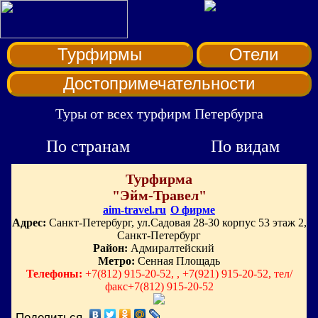
Турфирмы
Отели
Достопримечательности
Туры от всех турфирм Петербурга
По странам
По видам
Турфирма
"Эйм-Травел"
aim-travel.ru
О фирме
Адрес:
Санкт-Петербург, ул.Садовая 28-30 корпус 53 этаж 2,
Санкт-Петербург
Район:
Адмиралтейский
Метро:
Сенная Площадь
Телефоны:
+7(812) 915-20-52, , +7(921) 915-20-52, тел/
факс+7(812) 915-20-52
Поделиться