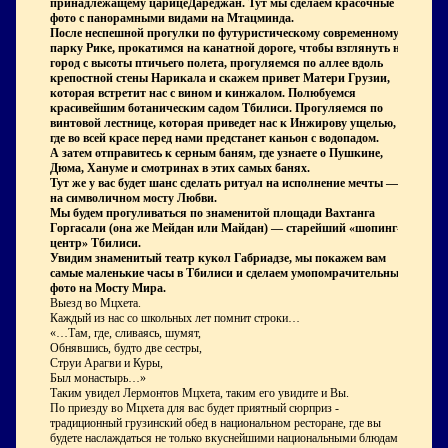
принадлежащему царицеДареджан. Тут мы сделаем красочные
фото с панорамными видами на Мтацминда.
После неспешной прогулки по футуристическому современному
парку Рике, прокатимся на канатной дороге, чтобы взглянуть на
город с высоты птичьего полета, прогуляемся по аллее вдоль
крепостной стены Нарикала и скажем привет Матери Грузии,
которая встретит нас с вином и кинжалом. Полюбуемся
красивейшим ботаническим садом Тбилиси. Прогуляемся по
винтовой лестнице, которая приведет нас к Инжирову ущелью,
где во всей красе перед нами предстанет каньон с водопадом.
А затем отправитесь к серным баням, где узнаете о Пушкине,
Дюма, Хануме и смотринах в этих самых банях.
Тут же у вас будет шанс сделать ритуал на исполнение мечты —
на символичном мосту Любви.
Мы будем прогуливаться по знаменитой площади Вахтанга
Горгасали (она же Мейдан или Майдан) — старейший «шопинг-
центр» Тбилиси.
Увидим знаменитый театр кукол Габриадзе, мы покажем вам
самые маленькие часы в Тбилиси и сделаем умопомрачительные
фото на Мосту Мира.
Выезд во Мцхета.
Каждый из нас со школьных лет помнит строки…
«…Там, где, сливаясь, шумят,
Обнявшись, будто две сестры,
Струи Арагви и Куры,
Был монастырь…»
Таким увидел Лермонтов Мцхета, таким его увидите и Вы.
По приезду во Мцхета для вас будет приятный сюрприз -
традиционный грузинский обед в национальном ресторане, где вы
будете наслаждаться не только вкуснейшими национальными блюдами,