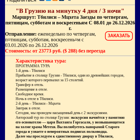
"В Грузию на минутку 4 дня / 3 ночи"
Маршрут: Тбилиси – Мцхета Заезды по четвергам,
пятницам, субботам и воскресеньям С 08.01 до 26.12.2026
г.
Отправление:
еженедельно по четвергам,
ЗАКАЗАТЬ
п¤тницам, субботам, воскресень¤м с
03.01.2026 по 26.12.2026
Стоимость: от 23773 руб. ($ 288) без переезда
Характеристика тура:
ПРОГРАММА ТУРА
1-й день - Тбилиси
Прибытие в столицу Грузии - Тбилиси, один из древнейших городов,
возраст которого перевалил за 15 столетий.
Трансфер в отель.
Размещение в отеле.
Свободное время.
Ночь в отеле в Тбилиси.
2-й день – Тбилиси - Мцхета
Завтрак в
отеле.
Сегодня, мы проведем насыщенный день с 2 экскурсиями.
Авторский тур по столице Грузии
:
экскурсия начнётся у памятника
его основателю — царя Вахтанга Горгасали, у возвышающегося
на холме храма Метехи. Вы полюбуетесь панорамой Старого
города и узнаете о невероятных подвигах полководца.
Далее мы проследуем к единственному дворцу в Тбилиси,