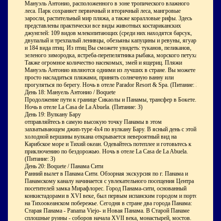
Мануэль Антонио, расположенного в зоне тропического влажного
леса. Парк сохраняет первичный и вторичный леса, мангровые
заросли, растительный мир пляжа, а также коралловые рифы. Здесь
представлены практически все виды животных костариканских
джунглей: 109 видов млекопитающих (среди них находятся барсук,
двупалый и трехпалый ленивцы, обезьяны капуцины и ревуны, ягуары)
и 184 вида птиц. Из птиц Вы сможете увидеть: туканов, пеликанов,
зеленого зимородка, ястреба-перепелятника рыбака, морского петуха.
Также огромное количество насекомых, змей и ящериц. Пляжи
Мануэль Антонио являются одними из лучших в стране. Вы можете
просто насладиться пляжами, принять солнечную ванну или
прогуляться по берегу. Ночь в отеле Parador Resort & Spa. (Питание: З)
День 18: Мануель Антонио / Boquete
Продолжение пути к границе Сикаолы и Панамы, трансфер в Бокете.
Ночь в отеле La Casa de La Abuela. (Питание: З)
День 19: Вулкану Бару
отправляйтесь в самую высокую точку Панамы в этом
захватывающем джип-туре 4x4 по вулкану Бару. В ясный день с этой
холодной вершины вулкана открывается невероятный вид на
Карибское море и Тихий океан. Одевайтесь потеплее и готовьтесь к
приключению по бездорожью. Ночь в отеле La Casa de La Abuela.
(Питание: З)
День 20: Boquete / Панама Сити
Ранний вылет в Панама Сити. Обзорная экскурсия по г. Панама и
Панамскому каналу начинается с увлекательного посещения Центра
посетителей замка Мирафлорес. Город Панама-сити, основанный
конкистадорами в XVI веке, был первым испанским городом и портом
на Тихоокеанском побережье. Сегодня в стране два города Панама:
Старая Панама - Panama Viejo- и Новая Панама. В Старой Панаме
сплошные руины - соборов начала XVII века, монастырей, мостов.