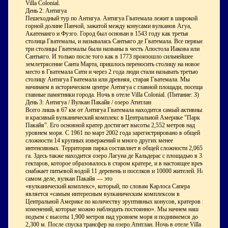
Villa Colonial.
День 2: Антигуа
Пешеходный тур по Антигуа. Антигуа Гватемала лежит в широкой
горной долине Панчой, зажатой между конусами вулканов Агуа,
Акатенанго и Фуэго. Город был основан в 1543 году как третья
столица Гватемалы, и называлась Сантьяго де Гватемала. Все первые
три столицы Гватемалы были названы в честь Апостола Иакова или
Сантьяго. И только после того как в 1773 произошло сильнейшее
землетрясение Санта Марта, пришлось переносить столицу на новое
место в Гватемала Сити и через 2 года люди стали называть третью
столицу Антигуа Гватемала или древняя, старая Гватемала. Мы
начинаем в историческом центре Антигуа с главной площади, посещая
главные памятники города. Ночь в отеле Villa Colonial. (Питание: З)
День 3: Антигуа / Вулкан Пакайя / озеро Атитлан
Всего лишь в 67 км от Антигуа Гватемала находится самый активный
и красивый вулканический комплекс в Центральной Америке "Парк
Пакайя”. Его основной кратер достигает высоты 2,552 метров над
уровнем моря. С 1961 по март 2002 года зарегистрировано в общей
сложности 14 крупных извержений и много других менее
интенсивных. Территория парка составляет в общей сложности 2,065
га. Здесь также находится озеро Лагуна де Кальдерас с площадью в 35
гектаров, которое образовалось в старом кратере, и в настоящее время
снабжает питьевой водой 11 деревень и поселков и 10000 жителей. На
самом деле, вулкан Пакайя — это
«вулканический комплекс», который, по словам Карлоса Сапера
является «самым интересным вулканическим комплексом в
Центральной Америке по количеству эруптивных конусов, кратеров и
изменений, которые можно наблюдать постоянно». Мы начнем наш
подъем с высоты 1,900 метров над уровнем моря и поднимемся до
2,300 м. После спуска трансфер на озеро Атитлан. Ночь в отеле Villa