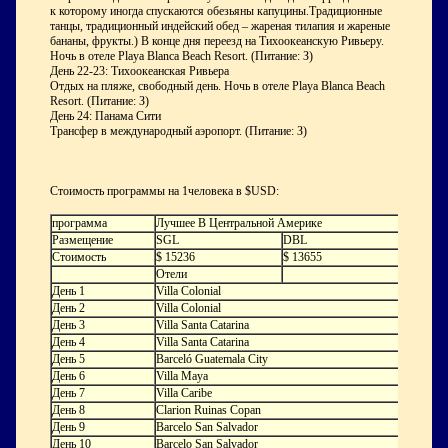
к которому иногда спускаются обезьяны капуцины.Традиционные
танцы, традиционный индейский обед – жареная тилапия и жареные
бананы, фрукты.) В конце дня переезд на Тихоокеанскую Ривьеру.
Ночь в отеле Playa Blanca Beach Resort. (Питание: З)
День 22-23: Тихоокеанская Ривьера
Отдых на пляже, свободный день. Ночь в отеле Playa Blanca Beach
Resort. (Питание: З)
День 24: Панама Сити
Трансфер в международный аэропорт. (Питание: З)
Стоимость программы на 1человека в $USD:
программа
Лучшее В Центральной Америке
Размещение
SGL
DBL
Стоимость
$ 15236
$ 13655
Отели
День 1
Villa Colonial
День 2
Villa Colonial
День 3
Villa Santa Catarina
День 4
Villa Santa Catarina
День 5
Barceló Guatemala City
День 6
Villa Maya
День 7
Villa Caribe
День 8
Clarion Ruinas Copan
День 9
Barcelo San Salvador
День 10
Barcelo San Salvador