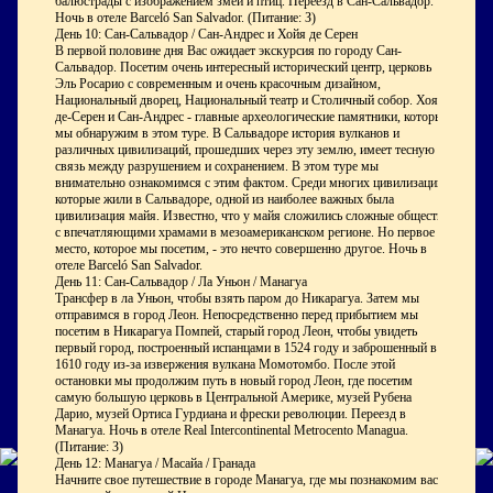
балюстрады с изображением змей и птиц. Переезд в Сан-Сальвадор.
Ночь в отеле Barceló San Salvador. (Питание: З)
День 10: Сан-Сальвадор / Сан-Андрес и Хойя де Серен
В первой половине дня Вас ожидает экскурсия по городу Сан-
Сальвадор. Посетим очень интересный исторический центр, церковь
Эль Росарио с современным и очень красочным дизайном,
Национальный дворец, Национальный театр и Столичный собор. Хоя-
де-Серен и Сан-Андрес - главные археологические памятники, которые
мы обнаружим в этом туре. В Сальвадоре история вулканов и
различных цивилизаций, прошедших через эту землю, имеет тесную
связь между разрушением и сохранением. В этом туре мы
внимательно ознакомимся с этим фактом. Среди многих цивилизаций,
которые жили в Сальвадоре, одной из наиболее важных была
цивилизация майя. Известно, что у майя сложились сложные общества
с впечатляющими храмами в мезоамериканском регионе. Но первое
место, которое мы посетим, - это нечто совершенно другое. Ночь в
отеле Barceló San Salvador.
День 11: Сан-Сальвадор / Ла Уньон / Манагуа
Трансфер в ла Уньон, чтобы взять паром до Никарагуа. Затем мы
отправимся в город Леон. Непосредственно перед прибытием мы
посетим в Никарагуа Помпей, старый город Леон, чтобы увидеть
первый город, построенный испанцами в 1524 году и заброшенный в
1610 году из-за извержения вулкана Момотомбо. После этой
остановки мы продолжим путь в новый город Леон, где посетим
самую большую церковь в Центральной Америке, музей Рубена
Дарио, музей Ортиса Гурдиана и фрески революции. Переезд в
Манагуа. Ночь в отеле Real Intercontinental Metrocento Managua.
(Питание: З)
День 12: Манагуа / Масайа / Гранада
Начните свое путешествие в городе Манагуа, где мы познакомим вас с