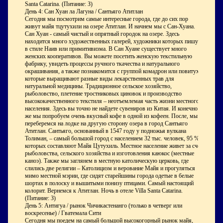
Santa Catarina. (Питание: З)
День 4: Сан Хуан ла Лагуна / Сантьяго Атитлан
Сегодня мы посмотрим самые интересные города, где до сих пор
живут майя тцутухили на озере Атитлан. И начнем мы с Сан-Хуана.
Сан Хуан - самый чистый и опрятный городок на озере. Здесь
находится много художественных галерей, художники которых пишут
в стиле Наив или примитивизма. В Сан Хуане существует много
женских кооперативов. Вы можете посетить женскую текстильную
фабрику, увидеть процессы ручного ткачества и натурального
окрашивания, а также познакомится с группой комадрон или повитух,
которые выращивают разные виды лекарственных трав для
натуральной медицины. Традиционное сельское хозяйство,
рыболовство, плетение тростниковых циновок и производство
высококачественного текстиля – неотъемлемая часть жизни местного
населения. Здесь вы точно не найдете сувениров из Китая. И конечно
же мы попробуем очень вкусный кофе в одной из кофеен. После, мы
переберемся на лодке на другую сторону озера в город Сантьяго
Атитлан. Сантьяго, основанный в 1547 году у подножья вулкана
Толиман, – самый большой город с населением 32 тыс. человек, 95 %
которых составляют Майя Цутухиль. Местное население живет за счет
рыболовства, сельского хозяйства и изготовления каюкос (местные
каноэ). Также мы заглянем в местную католическую церковь, где
слились две религии – Католицизм и верование Майя и прогуляться
мимо местной мэрии, где сидят старейшины города одетые в белые
шортах в полоску и вышитыми понизу птицами. Самый настоящий
колорит. Вернемся к Атитлан. Ночь в отеле Villa Santa Catarina.
(Питание: З)
День 5: Антигуа / рынок Чичикастенанго (только в четверг или
воскресенье) / Гватемала Сити
Сегодня мы поедем на самый большой высокогорный рынок майя,