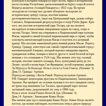
культурой и историей Никарагуа через музеи, парки и исторические
места столицы Республики. расположенный на берегу озера Ксолотлан
Манагуа является столицей Никарагуа с 1852 года. Во время
экскурсии по столице мы сделаем обзорную экскурсию по
историческому центру города, посетим важные
достопримечательности, такие как Центральный парк, руины собора
Сантьяго, Национальный дворец культуры и театр Рубен Дарио. Кроме
того, мы посетим исторический парк Tiscapa, где вы сможете
насладиться великолепным панорамным видом на город, озеро и
лагуны Tiscapa. Затем мы отправимся в Национальный парк вулкана
Масая, первый и самый большой национальный парк в стране, чтобы
осмотреть впечатляющий вулкан Масая и посетить его активный
кратер. Мы посетим знаменитый ремесленный рынок Масая. Переезд в
Гранаду. Гранаду, известную как самый старый колониальный город в
континентальной Америке, который пережил нападения пиратов,
гражданские войны, пожары и многое другое в своей богатой истории,
начиная с его основания в 1524 году. Мы начнем этот тур, полный
истории, посетив главную площадь, Каса, культурный центр де лос
Леонес, музей и монастырь Сан-Франциско, музей керамики, церковь
Ла Мерсед и Ла Кальсада. Ночь в отеле La Gran Francia. (Питание: З)
День 13: Гранада / Ареналь
Переезд на границу с Коста-Рикой. Переезд на вулкан Ареналь.
PM:
Ожидает пешеходная прогулка по Национальному Заповеднику
Ареналь. Вы пройдете по склонам вулкана в его юго-западном секторе,
по тропе под названием Los Tucanes, проходящей через потоки
застывшей лавы, разрушевшей эту зону в 1968 году.
Ночь в отеле Arenal Paraíso Resort & Spa. (Питание: З)
День 14: Ареналь / Заповедник Каньо Негро
Мы начнем наш тур в заповедник Каньо Негро. Каньо Негро является
местом, где можно наблюдать экзотических птиц и дикую природу