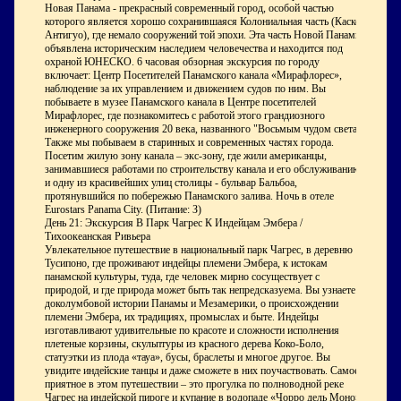
Новая Панама - прекрасный современный город, особой частью
которого является хорошо сохранившаяся Колониальная часть (Каско
Антигуо), где немало сооружений той эпохи. Эта часть Новой Панамы
объявлена историческим наследием человечества и находится под
охраной ЮНЕСКО. 6 часовая обзорная экскурсия по городу
включает: Центр Посетителей Панамского канала «Мирафлорес»,
наблюдение за их управлением и движением судов по ним. Вы
побываете в музее Панамского канала в Центре посетителей
Мирафлорес, где познакомитесь с работой этого грандиозного
инженерного сооружения 20 века, названного "Восьмым чудом света".
Также мы побываем в старинных и современных частях города.
Посетим жилую зону канала – экс-зону, где жили американцы,
занимавшиеся работами по строительству канала и его обслуживанию,
и одну из красивейших улиц столицы - бульвар Бальбоа,
протянувшийся по побережью Панамского залива. Ночь в отеле
Eurostars Panama City. (Питание: З)
День 21: Экскурсия В Парк Чагрес К Индейцам Эмбера /
Тихоокеанская Ривьера
Увлекательное путешествие в национальный парк Чагрес, в деревню
Тусипоно, где проживают индейцы племени Эмбера, к истокам
панамской культуры, туда, где человек мирно сосуществует с
природой, и где природа может быть так непредсказуема. Вы узнаете о
доколумбовой истории Панамы и Мезамерики, о происхождении
племени Эмбера, их традициях, промыслах и быте. Индейцы
изготавливают удивительные по красоте и сложности исполнения
плетеные корзины, скульптуры из красного дерева Коко-Боло,
статуэтки из плода «тауа», бусы, браслеты и многое другое. Вы
увидите индейские танцы и даже сможете в них поучаствовать. Самое
приятное в этом путешествии – это прогулка по полноводной реке
Чагрес на индейской пироге и купание в водопаде «Чорро дель Моно»,