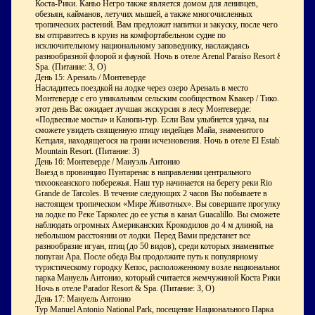
Коста-Рики. Каньо Негро также является домом для ленивцев,
обезьян, кайманов, летучих мышей, а также многочисленных
тропических растений. Вам предложат напитки и закуску, после чего
вы отправитесь в круиз на комфортабельном судне по
исключительному национальному заповеднику, наслаждаясь
разнообразной флорой и фауной. Ночь в отеле Arenal Paraíso Resort &
Spa. (Питание: З, O)
День 15: Ареналь / Монтеверде
Насладитесь поездкой на лодке через озеро Ареналь в место
Монтеверде с его уникальным сельским сообществом Квакер / Тико. В
этот день Вас ожидает лучшая экскурсия в лесу Монтеверде:
«Подвесные мосты» и Канопи-тур. Если Вам улыбнется удача, вы
сможете увидеть священную птицу индейцев Майа, знаменитого
Кетцаля, находящегося на грани исчезновения. Ночь в отеле El Establo
Mountain Resort. (Питание: З)
День 16: Монтеверде / Мануэль Антонио
Выезд в провинцию Пунтаренас в направлении центрального
тихоокеанского побережья. Наш тур начинается на берегу реки Rio
Grande de Tarcoles. В течение следующих 2 часов Вы побываете в
настоящем тропическом «Мире Животных». Вы совершите прогулку
на лодке по Реке Тарколес до ее устья в канал Guacalillo. Вы сможете
наблюдать огромных Американских Крокодилов до 4 м длиной, на
небольшом расстоянии от лодки. Перед Вами предстанет все
разнообразие игуан, птиц (до 50 видов), среди которых знаменитые
попугаи Ара. После обеда Вы продолжите путь к популярному
туристическому городку Кепос, расположенному возле национального
парка Мануель Антонио, который считается жемчужиной Коста Рики.
Ночь в отеле Parador Resort & Spa. (Питание: З, O)
День 17: Мануель Антонио
Тур Manuel Antonio National Park, посещение Национального Парка