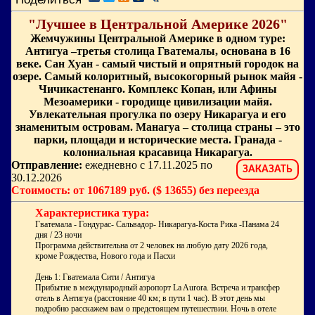
"Лучшее в Центральной Америке 2026"
Жемчужины Центральной Америке в одном туре:
Антигуа –третья столица Гватемалы, основана в 16
веке. Сан Хуан - самый чистый и опрятный городок на
озере. Самый колоритный, высокогорный рынок майя -
Чичикастенанго. Комплекс Копан, или Афины
Мезоамерики - городище цивилизации майя.
Увлекательная прогулка по озеру Никарагуа и его
знаменитым островам. Манагуа – столица страны – это
парки, площади и исторические места. Гранада -
колониальная красавица Никарагуа.
Отправление:
ежедневно с 17.11.2025 по
ЗАКАЗАТЬ
30.12.2026
Стоимость: от 1067189 руб. ($ 13655) без переезда
Характеристика тура:
Гватемала - Гондурас- Сальвадор- Никарагуа-Коста Рика -Панама 24
дня / 23 ночи
Программа действительна от 2 человек на любую дату 2026 года,
кроме Рождества, Нового года и Пасхи
День 1: Гватемала Сити / Антигуа
Прибытие в международный аэропорт La Aurora. Встреча и трансфер в
отель в Антигуа (расстояние 40 км; в пути 1 час). В этот день мы
подробно расскажем вам о предстоящем путешествии. Ночь в отеле