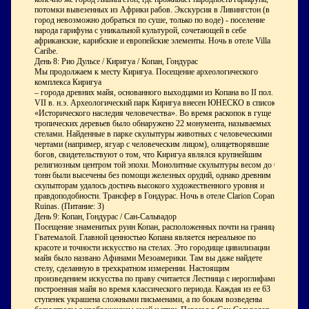
потомки вывезенных из Африки рабов. Экскурсия в Ливингстон (в
город невозможно добраться по суше, только по воде) - поселение
народа гарифуна с уникальной культурой, сочетающей в себе
африканские, карибские и европейские элементы. Ночь в отеле Villa
Caribe.
День 8: Рио Дульсе / Киригуа / Копан, Гондурас
Мы продолжаем к месту Киригуа. Посещение археологического
комплекса Киригуа
– города древних майя, основанного выходцами из Копана во II пол.
VII в. н.э. Археологический парк Киригуа внесен ЮНЕСКО в список
«Исторического наследия человечества». Во время раскопок в гуще
тропических деревьев было обнаружено 22 монумента, называемых
стелами. Найденные в парке скульптуры животных с человеческими
чертами (например, ягуар с человеческим лицом), олицетворявшие
богов, свидетельствуют о том, что Киригуа являлся крупнейшим
религиозным центром той эпохи. Монолитные скульптуры весом до 65
тонн были высечены без помощи железных орудий, однако древним
скульпторам удалось достичь высокого художественного уровня и
правдоподобности. Трансфер в Гондурас. Ночь в отеле Clarion Copan
Ruinas. (Питание: З)
День 9: Копан, Гондурас / Сан-Сальвадор
Посещение знаменитых руин Копан, расположенных почти на границе с
Гватемалой. Главной ценностью Копана является нереальное по
красоте и точности искусство на стелах. Это городище цивилизации
майя было названо Афинами Мезоамерики. Там вы даже найдете
стелу, сделанную в трехкратном измерении. Настоящим
произведением искусства по праву считается Лестница с иероглифами
построенная майя во время классического периода. Каждая из ее 63
ступенек украшена сложными письменами, а по бокам возведены