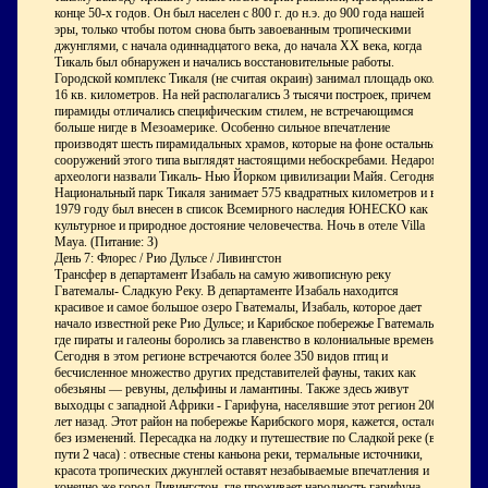
конце 50-х годов. Он был населен с 800 г. до н.э. до 900 года нашей
эры, только чтобы потом снова быть завоеванным тропическими
джунглями, с начала одиннадцатого века, до начала ХХ века, когда
Тикаль был обнаружен и начались восстановительные работы.
Городской комплекс Тикаля (не считая окраин) занимал площадь около
16 кв. километров. На ней располагались 3 тысячи построек, причем
пирамиды отличались специфическим стилем, не встречающимся
больше нигде в Мезоамерике. Особенно сильное впечатление
производят шесть пирамидальных храмов, которые на фоне остальных
сооружений этого типа выглядят настоящими небоскребами. Недаром
археологи назвали Тикаль- Нью Йорком цивилизации Майя. Сегодня
Национальный парк Тикаля занимает 575 квадратных километров и в
1979 году был внесен в список Всемирного наследия ЮНЕСКО как
культурное и природное достояние человечества. Ночь в отеле Villa
Maya. (Питание: З)
День 7: Флорес / Рио Дульсе / Ливингстон
Трансфер в департамент Изабаль на самую живописную реку
Гватемалы- Сладкую Реку. В департаменте Изабаль находится
красивое и самое большое озеро Гватемалы, Изабаль, которое дает
начало известной реке Рио Дульсе; и Карибское побережье Гватемалы,
где пираты и галеоны боролись за главенство в колониальные времена.
Сегодня в этом регионе встречаются более 350 видов птиц и
бесчисленное множество других представителей фауны, таких как
обезьяны — ревуны, дельфины и ламантины. Также здесь живут
выходцы с западной Африки - Гарифуна, населявшие этот регион 200
лет назад. Этот район на побережье Карибского моря, кажется, остался
без изменений. Пересадка на лодку и путешествие по Сладкой реке (в
пути 2 часа) : отвесные стены каньона реки, термальные источники,
красота тропических джунглей оставят незабываемые впечатления и
конечно же город Ливингстон, где проживает народность гарифуна,