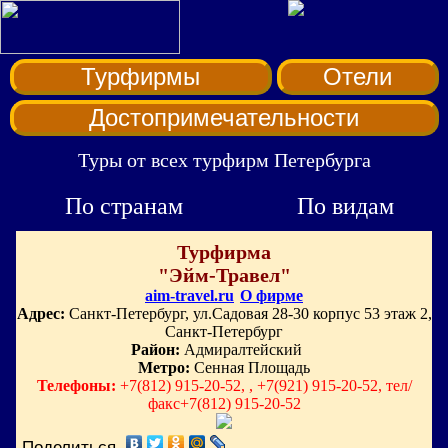
Турфирмы
Отели
Достопримечательности
Туры от всех турфирм Петербурга
По странам
По видам
Турфирма
"Эйм-Травел"
aim-travel.ru
О фирме
Адрес:
Санкт-Петербург, ул.Садовая 28-30 корпус 53 этаж 2,
Санкт-Петербург
Район:
Адмиралтейский
Метро:
Сенная Площадь
Телефоны:
+7(812) 915-20-52, , +7(921) 915-20-52, тел/
факс+7(812) 915-20-52
Поделиться