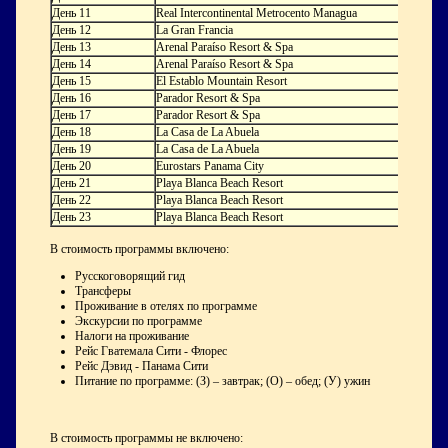
День 11
Real Intercontinental Metrocento Managua
День 12
La Gran Francia
День 13
Arenal Paraíso Resort & Spa
День 14
Arenal Paraíso Resort & Spa
День 15
El Establo Mountain Resort
День 16
Parador Resort & Spa
День 17
Parador Resort & Spa
День 18
La Casa de La Abuela
День 19
La Casa de La Abuela
День 20
Eurostars Panama City
День 21
Playa Blanca Beach Resort
День 22
Playa Blanca Beach Resort
День 23
Playa Blanca Beach Resort
В стоимость программы включено:
Русскоговорящий гид
Трансферы
Проживание в отелях по программе
Экскурсии по программе
Налоги на проживание
Рейс Гватемала Cити - Флорес
Рейс Дэвид - Панама Cити
Питание по программе: (З) – завтрак; (О) – обед; (У) ужин
В стоимость программы не включено: