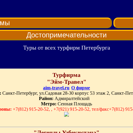
рмы
Достопримечательности
Туры от всех турфирм Петербурга
Турфирма
"Эйм-Травел"
aim-travel.ru
О фирме
:
Санкт-Петербург, ул.Садовая 28-30 корпус 53 этаж 2, Санкт-Пе
Район:
Адмиралтейский
Метро:
Сенная Площадь
фоны:
+7(812) 915-20-52, , +7(921) 915-20-52, тел/факс+7(812) 915
"Легенды Узбекистана"