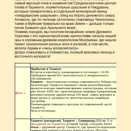
самый вкусный плов в знаменитом Среднеазиатском центре 
плова в Ташкенте, изумительные шашлыки в Гиждуване, 
которые превратились в отдельный кулинарный бренд 
«гиждуванские шашлыки», обед на берегу денежного озера 
Ахчаколь, где по легенде затоплены сокровища Чингизхана, а 
также в Муйнаке буквально на краю Земли – дальше только 
пески бывшего дна Аральского моря.
Помимо городов, мы посетим бескрайние земли Древнего 
Хорезма с его 
зароастрийскими крепостями
 начала нашей 
эры и огромным древним 
некрополем Миздахкан
, где нашли 
приют захоронения разных эпох и религий, в том числе, 
могила Адама и «часы апокалипсиса». 
Добро пожаловать в Узбекистан, полный красивых легенд и 
восточного колорита! 
День
Программа тура
Прибытие в Ташкент. 
Встреча в аэропорту, размещение в гостинице с 14:00. 
Свободное время без транспортного и экскурсионного 
обслуживания. 
Ташкент
 – многогранная столица современного Узбекистана. 
Архитектура Ташкента поражает своим разнообразием: 
археологические памятники времен зороастризма, которым 
уже более 2200 лет, архитектурные шедевры Средневековья, 
День 1 
монументальные здания конца XIX века, самое красивое в 
мире метро и, разумеется, многочисленные новейшие 
постройки.
Рекомендуем совершить прогулку по современной части 
Ташкента.
Ночь в гостинице.
—
Ташкент (экскурсия). Ташкент – Самарканд 
(330 км, 5 ч)
Экскурсия по Ташкенту
 (Старый город): 
площадь Хаст-
Имам
 – духовный центр Ташкента, где хранится подлинник 
уникальной рукописи Корана Усмана и волос Пророка 