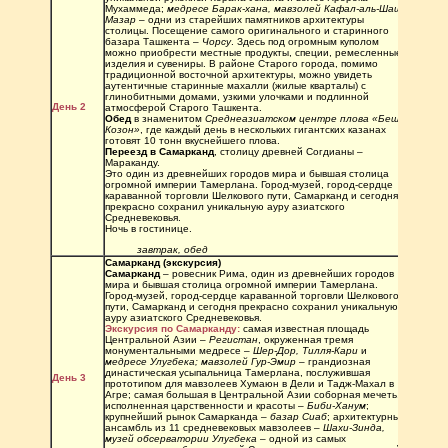
Мухаммеда; 
медресе Барак-хана, мавзолей Кафал-аль-Шаши 
Мазар
 – одни из старейших памятников архитектуры 
столицы. Посещение самого оригинального и старинного 
базара Ташкента – 
Чорсу
. Здесь под огромным куполом 
можно приобрести местные продукты, специи, ремесленные 
изделия и сувениры. В районе Старого города, помимо 
традиционной восточной архитектуры, можно увидеть 
аутентичные старинные махалли (жилые кварталы) с 
глинобитными домами, узкими улочками и подлинной 
День 2
атмосферой Старого Ташкента. 
Обед
 в знаменитом 
Среднеазиатском центре плова
«Беш 
Козон»
, где каждый день в нескольких гигантских казанах 
готовят 10 тонн вкуснейшего плова. 
Переезд в Самарканд
, столицу древней Согдианы – 
Мараканду.
Это один из древнейших городов мира и бывшая столица 
огромной империи Тамерлана. Город-музей, город-сердце 
караванной торговли Шелкового пути, Самарканд и сегодня 
прекрасно сохранил уникальную ауру азиатского 
Средневековья.
Ночь в гостинице.
завтрак, обед
Самарканд (экскурсия)
Самарканд
 – ровесник Рима, один из древнейших городов 
мира и бывшая столица огромной империи Тамерлана. 
Город-музей, город-сердце караванной торговли Шелкового 
пути, Самарканд и сегодня прекрасно сохранил уникальную 
ауру азиатского Средневековья.
Экскурсия по Самарканду:
 самая известная площадь 
Центральной Азии – 
Регистан
, окруженная тремя 
монументальными медресе – 
Шер-Дор, Тилля-Кари 
и 
медресе Улугбека; мавзолей Гур-Эмир
 – грандиозная 
династическая усыпальница Тамерлана, послужившая 
День 3 
прототипом для мавзолеев Хумаюн в Дели и Тадж-Махал в 
Агре; самая большая в Центральной Азии соборная мечеть, 
исполненная царственности и красоты – 
Биби-Ханум
; 
крупнейший рынок Самарканда – 
базар Сиаб
; архитектурный 
ансамбль из 11 средневековых мавзолеев – 
Шахи-Зинда, 
музей обсерватории Улугбека
 – одной из самых 