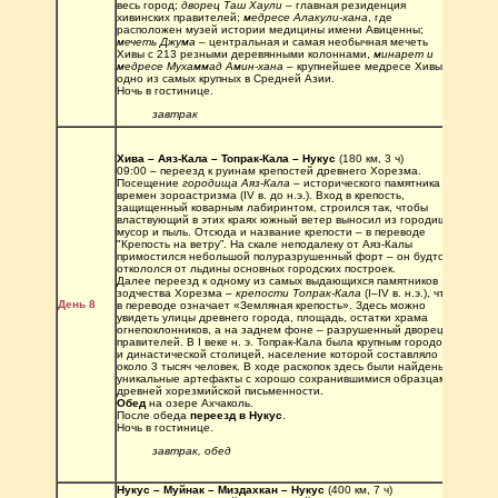
весь город; 
дворец Таш Хаули
 – главная резиденция 
хивинских правителей; 
медресе Алакули-хана
, где 
расположен музей истории медицины имени Авиценны; 
мечеть Джума
 – центральная и самая необычная мечеть 
Хивы с 213 резными деревянными колоннами, 
минарет и 
медресе Мухаммад Амин-хана
 – крупнейшее медресе Хивы и 
одно из самых крупных в Средней Азии.
Ночь в гостинице.
завтрак
Хива – Аяз-Кала – Топрак-Кала – Нукус 
(180 км, 3 ч)
09:00 – переезд к руинам крепостей древнего Хорезма. 
Посещение 
городища Аяз-Кала
 – исторического памятника 
времен зороастризма (IV в. до н.э.). Вход в крепость, 
защищенный коварным лабиринтом, строился так, чтобы 
властвующий в этих краях южный ветер выносил из городища 
мусор и пыль. Отсюда и название крепости – в переводе 
"Крепость на ветру”. На скале неподалеку от Аяз-Калы 
примостился небольшой полуразрушенный форт – он будто 
откололся от льдины основных городских построек.
Далее переезд к одному из самых выдающихся памятников 
зодчества Хорезма – 
крепости Топрак-Кала
 (I–IV в. н.э.), что 
День 8
в переводе означает «Земляная крепость». Здесь можно 
увидеть улицы древнего города, площадь, остатки храма 
огнепоклонников, а на заднем фоне – разрушенный дворец 
правителей. В I веке н. э. Топрак-Кала была крупным городом 
и династической столицей, население которой составляло 
около 3 тысяч человек. В ходе раскопок здесь были найдены 
уникальные артефакты с хорошо сохранившимися образцами 
древней хорезмийской письменности. 
Обед 
на озере Ахчаколь. 
После обеда 
переезд в Нукус
.
Ночь в гостинице.
завтрак, обед 
Нукус – Муйнак – Миздахкан – Нукус 
(400 км, 7 ч)