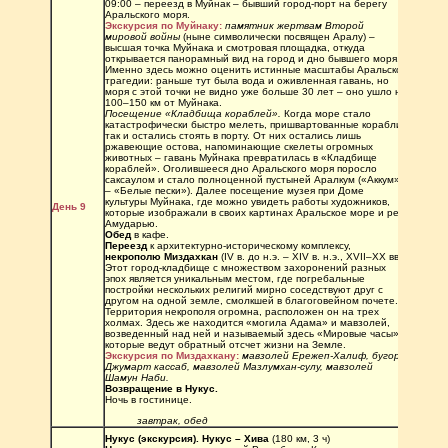
09:00 – переезд в Муйнак – бывший город-порт на берегу 
Аральского моря. 
Экскурсия по Муйнаку:
памятник жертвам Второй 
мировой войны
 (ныне символически посвящен Аралу) – 
высшая точка Муйнака и смотровая площадка, откуда 
открывается панорамный вид на город и дно бывшего моря. 
Именно здесь можно оценить истинные масштабы Аральской 
трагедии: раньше тут была вода и оживленная гавань, но 
моря с этой точки не видно уже больше 30 лет – оно ушло на 
100–150 км от Муйнака.
Посещение «Кладбища кораблей».
 Когда море стало 
катастрофически быстро мелеть, пришвартованные корабли 
так и остались стоять в порту. От них остались лишь 
ржавеющие остова, напоминающие скелеты огромных 
животных – гавань Муйнака превратилась в «Кладбище 
кораблей». Оголившееся дно Аральского моря поросло 
саксаулом и стало полноценной пустыней Аралкум («Аккум» 
– «Белые пески»). Далее посещение музея при Доме 
культуры Муйнака, где можно увидеть работы художников, 
День 9
которые изображали в своих картинах Аральское море и реку 
Амударью. 
Обед
 в кафе. 
Переезд
 к архитектурно-историческому комплексу, 
некрополю Миздахкан
 (IV в. до н.э. – XIV в. н.э., XVII–XX вв.). 
Этот город-кладбище с множеством захоронений разных 
эпох является уникальным местом, где погребальные 
постройки нескольких религий мирно соседствуют друг с 
другом на одной земле, смолкшей в благоговейном почете. 
Территория некрополя огромна, расположен он на трех 
холмах. Здесь же находится «могила Адама» и мавзолей, 
возведенный над ней и называемый здесь «Мировые часы», 
которые ведут обратный отсчет жизни на Земле.
Экскурсия по Миздахкану:
мавзолей Ережеп-Халиф, бугор 
Джумарт кассаб, мавзолей Мазлумхан-сулу, мавзолей 
Шамун Наби. 
Возвращение в Нукус.
Ночь в гостинице.
завтрак, обед 
Нукус (экскурсия). Нукус – Хива 
(180 км, 3 ч)