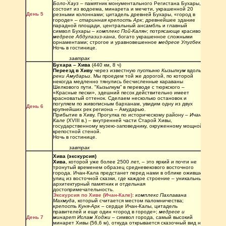
Боло-Хауз
 – памятник монументального Регистана Бухары, 
состоит из водоема, минарета и мечети, украшенной 20 
День 5
резными колоннами; цитадель древней Бухары, «город в 
городе» – 
старинная крепость Арк
; древнейшее здание 
парадной площади, центральный ансамбль и главный 
символ Бухары – 
комплекс Пой-Калян
; потрясающе красивое 
медресе Абдулазиз-хана
, богато украшенное сложными 
орнаментами; строгое и уравновешенное 
медресе Улугбека
. 
Ночь в гостинице.
завтрак
Бухара – Хива 
(440 км, 8 ч)
Переезд в Хиву
 через известную 
пустыню Кызылкум
 вдоль 
реки Амударьи
. Мы проедем той же дорогой, по которой 
некогда медленно тянулись бесчисленные караваны 
Шелкового пути. "Кызылкум” в переводе с тюркского – 
«Красные пески», здешний песок действительно имеет 
красноватый оттенок. Сделаем несколько остановок и 
погуляем по живописным барханам, увидим одну из двух 
День 6
крупнейших рек региона – Амударью. 
Прибытие в Хиву. Прогулка по историческому району – 
Ичан-
Кале
 (XVIII в.) – внутренней части Старой Хивы, 
государственному музею-заповеднику, окруженному мощной 
крепостной стеной. 
Ночь в гостинице.
завтрак
Хива (экскурсия)
Хива
, которой уже более 2500 лет, – это яркий и почти не 
тронутый временем образец средневекового восточного 
города. Ичан-Кала предстанет перед нами в облике оживших 
улиц из восточной сказки, где каждое строение – уникальный 
архитектурный памятник и отдельная 
достопримечательность.
Экскурсия по Хиве (Ичан-Кале):
комплекс Пахлавана 
Махмуда
, который считается местом паломничества; 
крепость Куня-Арк
 – сердце Ичан-Калы, цитадель 
правителей и еще один «город в городе»; 
медресе и 
День 7
минарет Ислам Ходжи
 – символ города, самый высокий 
минарет Хивы (56,6 м), откуда открывается сказочный вид на 