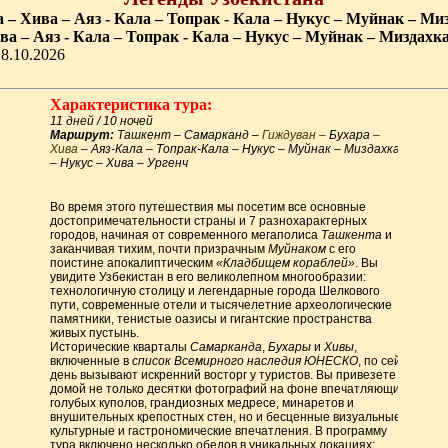
– Хива – Аяз - Кала – Топрак - Кала – Нукус – Муйнак – Ми
а – Аяз - Кала – Топрак - Кала – Нукус – Муйнак – Миздахк
28.10.2026
Характеристика тура:
11 дней / 10 ночей
Маршрут: 
Ташкент – Самарканд – 
Гиждуван – 
Бухара 
– 
Хива 
– Аяз-Кала – Топрак-Кала – Нукус – Муйнак – Миздахкан 
– Нукус – Хива – Ургенч
Во время этого путешествия мы посетим все основные 
достопримечательности страны и 7 разнохарактерных 
городов, начиная от современного мегаполиса 
Ташкента
 и 
заканчивая тихим, почти призрачным 
Муйнаком 
с его 
поистине апокалиптическим 
«Кладбищем кораблей»
. Вы 
увидите Узбекистан в его великолепном многообразии: 
технологичную столицу и легендарные города Шелкового 
пути, современные отели и тысячелетние археологические 
памятники, тенистые оазисы и гигантские пространства 
живых пустынь. 
Исторические кварталы 
Самарканда
, 
Бухары
 и 
Хивы
, 
включенные в 
список Всемирного наследия ЮНЕСКО
, по сей 
день вызывают искренний восторг у туристов. Вы привезете 
домой не только десятки фотографий на фоне впечатляющих 
голубых куполов, грандиозных медресе, минаретов и 
внушительных крепостных стен, но и бесценные визуальные, 
культурные и гастрономические впечатления. В программу 
тура включено несколько обедов в уникальных локациях: 