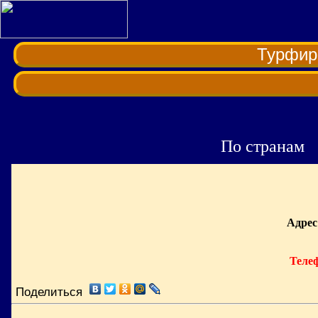
Турфи
По странам
Адрес
Теле
Поделиться