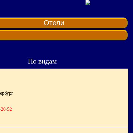
Отели
По видам
тербург
-20-52