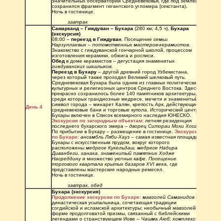
значительных обсерваторий Средневековья, где под землей 
сохранился фрагмент гигантского угломера (секстанта). 
Ночь в гостинице.
завтрак
Самарканд – Гиждуван – Бухара 
(280 км; 4,5 ч)
. Бухара 
(экскурсия)
08:00 – 
переезд в Гиждуван
. Посещение 
семьи 
Нарзуллаевых – потомственных мастеров-керамистов
. 
Знакомство с гиждуванской гончарной школой, процессом 
изготовления керамики, обжига и росписи.
Обед 
в доме керамистов – дегустация знаменитых 
гиждуванских шашлыков
.
Переезд в Бухару
 – другой древний город Узбекистана, 
через который также проходил Великий шелковый путь. 
Средневековая Бухара была одним из главных политических, 
культурных и религиозных центров Среднего Востока. Здесь 
прекрасно сохранилось более 140 памятников архитектуры, 
среди которых грандиозные медресе, мечети и знаменитый 
символ города – минарет Калян, крепость Арк, действующие 
День 4 
средневековые бани и торговые купола. Исторический центр 
Бухары включен в Список всемирного наследия ЮНЕСКО.
Экскурсия по загородным объектам:
 летняя резиденция 
последнего бухарского эмира – 
дворец Ситораи Мохи Хоса.
По прибытии в Бухару – размещение в гостинице. 
Экскурсия 
по Бухаре:
ансамбль Ляби-Хауз
 – самая известная площадь 
Бухары с искусственным прудом, вокруг которого 
расположены 
медресе Кукельдаш, медресе Надира 
Диванбеги, ханака, знаменитый памятник Ходже 
Насреддину
 и множество уютных кафе. 
Посещение 
торгового квартала крытых базаров XVI века
, где 
представлены мастерские народных ремесел.
Ночь в гостинице.
завтрак, обед
Бухара (экскурсия)
Продолжение экскурсии по Бухаре:
мавзолей Саманидов
 – 
династическая усыпальница, сочетающая традиции 
согдийской и исламской архитектуры; необычный мавзолей в 
форме продолговатой призмы, связанный с библейскими 
легендами о странствующем Иове – 
Чашма Аюб; комплекс 