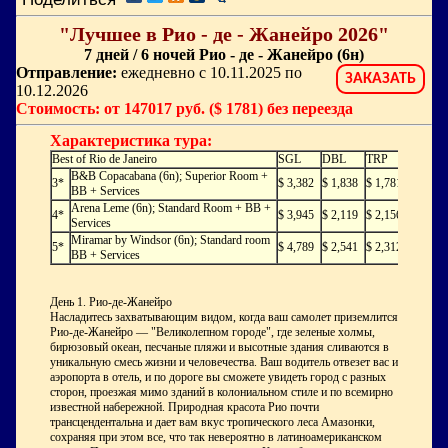
"Лучшее в Рио - де - Жанейро 2026"
7 дней / 6 ночей Рио - де - Жанейро (6н)
Отправление:
ежедневно с 10.11.2025 по
ЗАКАЗАТЬ
10.12.2026
Стоимость: от 147017 руб. ($ 1781) без переезда
Характеристика тура:
Best of Rio de Janeiro
SGL
DBL
TRP
B&B Copacabana (6n); Superior Room +
3*
$ 3,382
$ 1,838
$ 1,781
BB + Services
Arena Leme (6n); Standard Room + BB +
4*
$ 3,945
$ 2,119
$ 2,156
Services
Miramar by Windsor (6n); Standard room
5*
$ 4,789
$ 2,541
$ 2,312
BB + Services
День 1. Рио-де-Жанейро
Насладитесь захватывающим видом, когда ваш самолет приземлится в
Рио-де-Жанейро — "Великолепном городе", где зеленые холмы,
бирюзовый океан, песчаные пляжи и высотные здания сливаются в
уникальную смесь жизни и человечества. Ваш водитель отвезет вас из
аэропорта в отель, и по дороге вы сможете увидеть город с разных
сторон, проезжая мимо зданий в колониальном стиле и по всемирно
известной набережной. Природная красота Рио почти
трансцендентальна и дает вам вкус тропического леса Амазонки,
сохраняя при этом все, что так невероятно в латиноамериканском