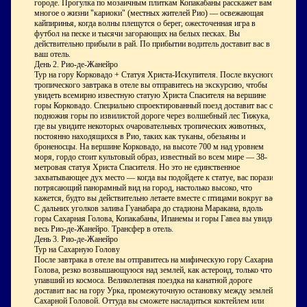
городе. Прогулка по мозаичным плиткам Копакабаны расскажет вам
многое о жизни "кариоки" (местных жителей Рио) — освежающая
кайпиринья, когда волны плещутся о берег, ожесточенная игра в
футбол на песке и тысячи загорающих на белых песках. Вы
действительно прибыли в рай. По прибытии водитель доставит вас в
ваш отель.
День 2. Рио-де-Жанейро
Тур на гору Корковадо + Статуя Христа-Искупителя. После вкусного
тропического завтрака в отеле вы отправитесь на экскурсию, чтобы
увидеть всемирно известную статую Христа Спасителя на вершине
горы Корковадо. Специально спроектированный поезд доставит вас с
подножия горы по извилистой дороге через волшебный лес Тижука,
где вы увидите некоторых очаровательных тропических животных,
постоянно находящихся в Рио, таких как туканы, обезьяны и
броненосцы. На вершине Корковадо, на высоте 700 м над уровнем
моря, гордо стоит культовый образ, известный во всем мире — 38-
метровая статуя Христа Спасителя. Но это не единственное
захватывающее дух место — когда вы подойдете к статуе, вас поразит
потрясающий панорамный вид на город, настолько высоко, что
кажется, будто вы действительно летаете вместе с птицами вокруг вас.
С дальних уголков залива Гуанабара до стадиона Маракана, вдоль
горы Сахарная Голова, Копакабаны, Ипанемы и горы Гавеа вы увидите
весь Рио-де-Жанейро. Трансфер в отель.
День 3. Рио-де-Жанейро
Тур на Сахарную Голову
После завтрака в отеле вы отправитесь на мифическую гору Сахарная
Голова, резко возвышающуюся над землей, как астероид, только что
упавший из космоса. Великолепная поездка на канатной дороге
доставит вас на гору Урка, промежуточную остановку между землей и
Сахарной Головой. Оттуда вы сможете насладиться коктейлем или