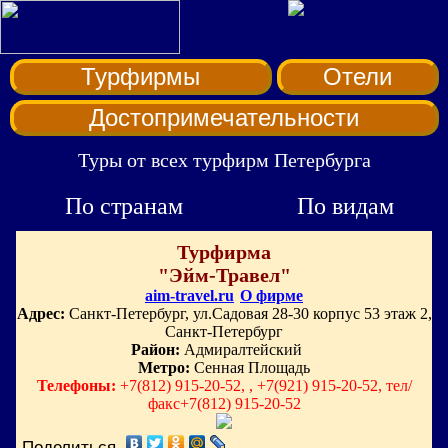
Турфирмы
Отели
Достопримечательности
Туры от всех турфирм Петербурга
По странам
По видам
Турфирма
"Эйм-Травел"
aim-travel.ru
О фирме
Адрес:
Санкт-Петербург, ул.Садовая 28-30 корпус 53 этаж 2,
Санкт-Петербург
Район:
Адмиралтейский
Метро:
Сенная Площадь
Телефоны:
+7(812) 915-20-52, , +7(921) 915-20-52, тел/
факс+7(812) 915-20-52
Поделиться