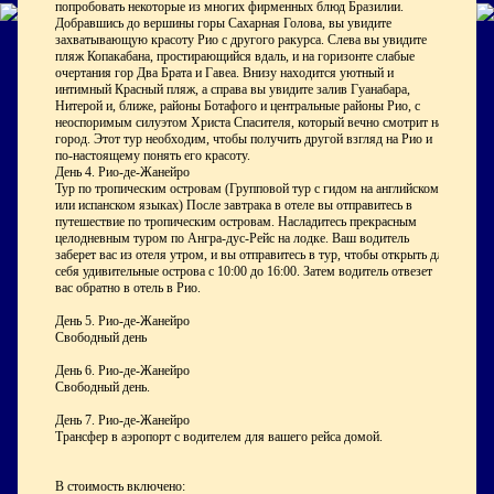
попробовать некоторые из многих фирменных блюд Бразилии.
Добравшись до вершины горы Сахарная Голова, вы увидите
захватывающую красоту Рио с другого ракурса. Слева вы увидите
пляж Копакабана, простирающийся вдаль, и на горизонте слабые
очертания гор Два Брата и Гавеа. Внизу находится уютный и
интимный Красный пляж, а справа вы увидите залив Гуанабара,
Нитерой и, ближе, районы Ботафого и центральные районы Рио, с
неоспоримым силуэтом Христа Спасителя, который вечно смотрит на
город. Этот тур необходим, чтобы получить другой взгляд на Рио и
по-настоящему понять его красоту.
День 4. Рио-де-Жанейро
Тур по тропическим островам (Групповой тур с гидом на английском
или испанском языках) После завтрака в отеле вы отправитесь в
путешествие по тропическим островам. Насладитесь прекрасным
целодневным туром по Ангра-дус-Рейс на лодке. Ваш водитель
заберет вас из отеля утром, и вы отправитесь в тур, чтобы открыть для
себя удивительные острова с 10:00 до 16:00. Затем водитель отвезет
вас обратно в отель в Рио.
День 5. Рио-де-Жанейро
Свободный день
День 6. Рио-де-Жанейро
Свободный день.
День 7. Рио-де-Жанейро
Трансфер в аэропорт с водителем для вашего рейса домой.
В стоимость включено: