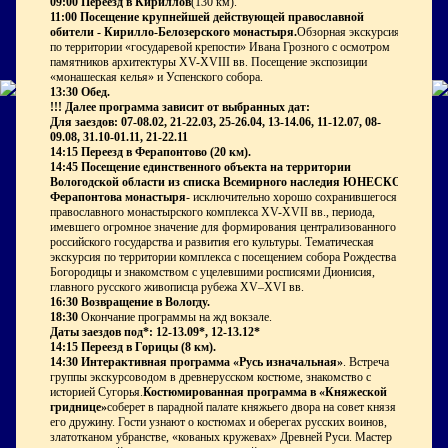
09:00
Переезд в Кириллов
(130 км).
11:00
Посещение крупнейшей действующей православной
обители - Кирилло-Белозерского монастыря.
Обзорная экскурсия
по территории «государевой крепости» Ивана Грозного с осмотром
памятников архитектуры XV-XVIII вв. Посещение экспозиции
«монашеская келья» и Успенского собора.
13:30 Обед.
!!! Далее программа зависит от выбранных дат:
Для заездов:
07-08.02, 21-22.03, 25-26.04, 13-14.06, 11-12.07, 08-
09.08, 31.10-01.11, 21-22.11
14:15
Переезд в Ферапонтово (20 км).
14:45
Посещение единственного объекта на территории
Вологодской области из списка Всемирного наследия ЮНЕСКО -
Ферапонтова монастыря
- исключительно хорошо сохранившегося
православного монастырского комплекса XV-XVII вв., периода,
имевшего огромное значение для формирования централизованного
российского государства и развития его культуры. Тематическая
экскурсия по территории комплекса с посещением собора Рождества
Богородицы и знакомством с уцелевшими росписями Дионисия,
главного русского живописца рубежа XV–XVI вв.
16:30
Возвращение в Вологду.
18:30
Окончание программы на жд вокзале.
Даты заездов под
*
:
12-13.09
*
, 12-13.12
*
14:15
Переезд в Горицы (8 км).
14:30 Интерактивная программа «Русь изначальная»
. Встреча
группы экскурсоводом в древнерусском костюме, знакомство с
историей Сугорья.
Костюмированная программа в «Княжеской
гриднице»
соберет в парадной палате княжьего двора на совет князя и
его дружину. Гости узнают о костюмах и оберегах русских воинов,
златотканом убранстве, «кованых кружевах» Древней Руси. Мастер