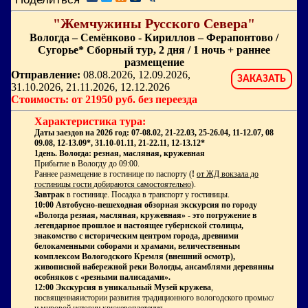
"Жемчужины Русского Севера"
Вологда – Семёнково - Кириллов – Ферапонтово /
Сугорье* Сборный тур, 2 дня / 1 ночь + раннее
размещение
Отправление:
08.08.2026, 12.09.2026,
ЗАКАЗАТЬ
31.10.2026, 21.11.2026, 12.12.2026
Стоимость: от 21950 руб. без переезда
Характеристика тура:
Даты заездов на 2026 год:
07-08.02, 21-22.03, 25-26.04, 11-12.07, 08-
09.08, 12-13.09
*
, 31.10-01.11, 21-22.11, 12-13.12
*
1день. Вологда: резная, масляная, кружевная
Прибытие в Вологду до 09:00.
Раннее размещение в гостинице по паспорту (
!
от ЖД вокзала до
гостиницы гости добираются самостоятельно
).
Завтрак
в гостинице. Посадка в транспорт у гостиницы.
10:00 Автобусно-пешеходная обзорная экскурсия по городу
«Вологда резная, масляная, кружевная»
- это погружение в
легендарное прошлое и настоящее губернской столицы,
знакомство с историческим центром города, древними
белокаменными соборами и храмами, величественным
комплексом Вологодского Кремля (внешний осмотр),
живописной набережной реки Вологды, ансамблями деревянных
особняков с «резными палисадами».
12:00 Экскурсия в уникальный Музей кружева
,
посвященнаяистории развития традиционного вологодского промысла