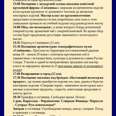
и мировой истории кружевоплетения.
13:00 Посещение с экскурсией салона-магазина известной
кружевной фирмы «Снежинка»
с широким ассортиментом изделий с
вологодским кружевом от домашнего текстиля до авторских
ювелирных изделий.
Мастер-класс по кружевоплетению
предоставит возможность гостям попробовать свои силы в этом
уникальном промысле на учебной подушке под руководством мастера.
14:00 Обед «по-вологодски»
, в меню которого блюда аутентичной
северной кухни, ароматный чай с северной выпечкой. Во время обеда
гостям будет предложена дегустация знаменитого «вологодского
масла».
14:45
Переезд в Семёнково (12 км).
15:30 Посещение архитектурно-этнографического музея
«Семёнково».
Прогулка по территории восстановленной деревни
конца 19 – начала 20 веков с осмотром крестьянских изб и
знакомством с истоками быта, культуры и духовности славян Русского
Севера. Участие в одной из интерактивных программ или мастер-
классе по народному промыслу (
!
программа зависит от возможностей
музея
).
17:00
Возвращение в город (12 км).
17:30
Посещение магазина под брендом «Настоящий вологодский
продукт»
, где можно приобрести изделия изо льна, дерева и бересты,
ювелирные изделия «Северная чернь», знаменитое вологодское масло,
мясные и молочные продукты, сладости, алкогольная продукцию и
многое другое.
18:30
Трансфер в гостиницу. Свободное время. Ночлег.
2 день. Кириллов – Ферапонтово: Северная Фиваида / Кириллов
– Сугорье: Русь изначальная
*
Завтрак
в гостинице. Освобождение номера, выезд с вещами. Посадка
в транспорт у гостиницы.