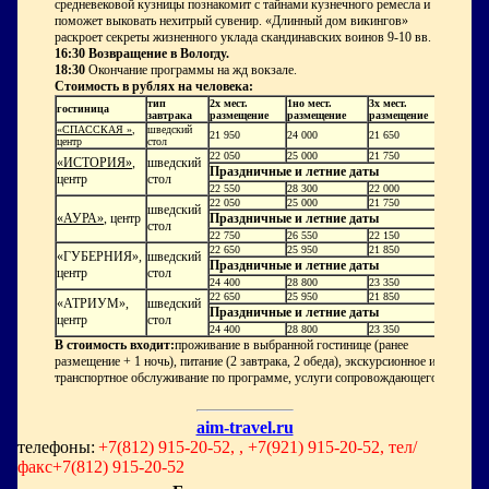
средневековой кузницы познакомит с тайнами кузнечного ремесла и
поможет выковать нехитрый сувенир. «Длинный дом викингов»
раскроет секреты жизненного уклада скандинавских воинов 9-10 вв.
16:30 Возвращение в Вологду.
18:30
Окончание программы на жд вокзале.
Стоимость в рублях на человека:
тип
2х мест.
1но мест.
3х мест.
гостиница
завтрака
размещение
размещение
размещение
«СПАССКАЯ »
,
шведский
21 950
24 000
21 650
центр
стол
22 050
25 000
21 750
«ИСТОРИЯ»
,
шведский
Праздничные и летние даты
центр
стол
22 550
28 300
22 000
22 050
25 000
21 750
шведский
«АУРА»
, центр
Праздничные и летние даты
стол
22 750
26 550
22 150
22 650
25 950
21 850
«ГУБЕРНИЯ»,
шведский
Праздничные и летние даты
центр
стол
24 400
28 800
23 350
22 650
25 950
21 850
«АТРИУМ»,
шведский
Праздничные и летние даты
центр
стол
24 400
28 800
23 350
В стоимость входит:
проживание в выбранной гостинице (ранее
размещение + 1 ночь), питание (2 завтрака, 2 обеда), экскурсионное и
транспортное обслуживание по программе, услуги сопровождающего.
aim-travel.ru
телефоны:
+7(812) 915-20-52, , +7(921) 915-20-52, тел/
факс+7(812) 915-20-52