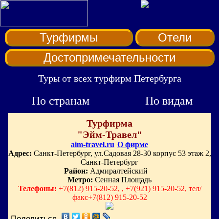
Турфирмы
Отели
Достопримечательности
Туры от всех турфирм Петербурга
По странам
По видам
Турфирма
"Эйм-Травел"
aim-travel.ru
О фирме
Адрес:
Санкт-Петербург, ул.Садовая 28-30 корпус 53 этаж 2,
Санкт-Петербург
Район:
Адмиралтейский
Метро:
Сенная Площадь
Телефоны:
+7(812) 915-20-52, , +7(921) 915-20-52, тел/
факс+7(812) 915-20-52
Поделиться