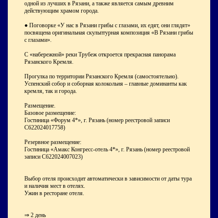
одной из лучших в Рязани, а также является самым древним
действующим храмом города.
● Поговорке «У нас в Рязани грибы с глазами, их едят, они глядят»
посвящена оригинальная скульптурная композиция «В Рязани грибы
с глазами».
С «набережной» реки Трубеж откроется прекрасная панорама
Рязанского Кремля.
Прогулка по территории Рязанского Кремля (самостоятельно).
Успенский собор и соборная колокольня – главные доминанты как
кремля, так и города.
Размещение.
Базовое размещение:
Гостиница «Форум 4*», г. Рязань (номер реестровой записи
С622024017758)
Резервное размещение:
Гостиница «Амакс Конгресс-отель 4*», г. Рязань (номер реестровой
записи С622024007023)
Выбор отеля происходит автоматически в зависимости от даты тура
и наличия мест в отелях.
Ужин в ресторане отеля.
⇒ 2 день