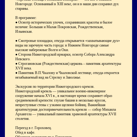
Новгороде. Основанный в XIII веке, он и в наши дни сохранил дух
старины.
В программе:
● Осмотр исторических улочек, сохранивших красоты и былое
величие: Большая и Малая Покровская, Рождественская,
Ильинская.
● Смотровые площадки, откуда открывается «захватывающие дух»
виды на заречную часть города: в Нижнем Новгороде самые
высокие набережные Волги и Оки.
● Сторона Нижегородской ярмарки, осмотр Cобора Александра
Невского.
● Строгановская (Рождественская) церковь – памятник архитектуры
XVII века.
● Памятник В.П.Чкалову и Чкаловской лестнице, откуда откроется
незабываемый вид на Стрелку и Заволжье.
Экскурсия по территории Нижегородского кремля.
Нижегородский кремль — уникальное военно-инженерное
сооружение начала XVI в., в настоящее время сохраняет образ
средневековой крепости: глухие башни в несколько ярусов,
непреступные стены с узкими щелями бойниц. Важнейшая
архитектурная достопримечательность кремля — собор Михаила
Архангела — уникальный памятник храмовой архитектуры XVII
столетия.
Переезд в г. Гороховец.
Обед в кафе.