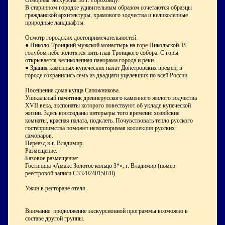
Обзорная экскурсия по г. Гороховцу.
В старинном городке удивительным образом сочетаются образцы
гражданской архитектуры, храмового зодчества и великолепные
природные ландшафты.
Осмотр городских достопримечательностей:
● Николо-Троицкий мужской монастырь на горе Никольской. В
голубом небе золотятся пять глав Троицкого собора. С горы
открывается великолепная панорама города и реки.
● Здания каменных купеческих палат Допетровских времен, в
городе сохранились семь из двадцати уцелевших по всей России.
Посещение дома купца Сапожникова.
Уникальный памятник древнерусского каменного жилого зодчества
XVII века, экспонаты которого повествуют об укладе купеческой
жизни. Здесь воссозданы интерьеры того времени: хозяйские
комнаты, красная палата, подклеть. Почувствовать тепло русского
гостеприимства поможет неповторимая коллекция русских
самоваров.
Переезд в г. Владимир.
Размещение.
Базовое размещение:
Гостиница «Амакс Золотое кольцо 3*», г. Владимир (номер
реестровой записи С332024015070)
Ужин в ресторане отеля.
Внимание: продолжение экскурсионной программы возможно в
составе другой группы.