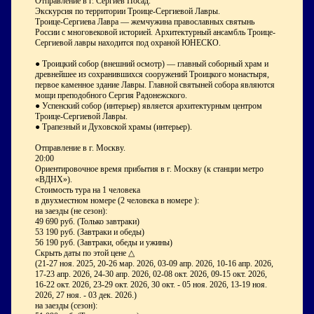
Отправление в г. Сергиев Посад.
Экскурсия по территории Троице-Сергиевой Лавры.
Троице-Сергиева Лавра — жемчужина православных святынь
России с многовековой историей. Архитектурный ансамбль Троице-
Сергиевой лавры находится под охраной ЮНЕСКО.
● Троицкий собор (внешний осмотр) — главный соборный храм и
древнейшее из сохранившихся сооружений Троицкого монастыря,
первое каменное здание Лавры. Главной святыней собора являются
мощи преподобного Сергия Радонежского.
● Успенский собор (интерьер) является архитектурным центром
Троице-Сергиевой Лавры.
● Трапезный и Духовской храмы (интерьер).
Отправление в г. Москву.
20:00
Ориентировочное время прибытия в г. Москву (к станции метро
«ВДНХ»).
Стоимость тура на 1 человека
в двухместном номере (2 человека в номере
):
на заезды (не сезон):
49 690 руб. (Только завтраки)
53 190 руб. (Завтраки и обеды)
56 190 руб. (Завтраки, обеды и ужины)
Скрыть даты по этой цене △
(21-27 ноя. 2025, 20-26 мар. 2026, 03-09 апр. 2026, 10-16 апр. 2026,
17-23 апр. 2026, 24-30 апр. 2026, 02-08 окт. 2026, 09-15 окт. 2026,
16-22 окт. 2026, 23-29 окт. 2026, 30 окт. - 05 ноя. 2026, 13-19 ноя.
2026, 27 ноя. - 03 дек. 2026.)
на заезды (сезон):