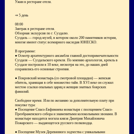
Ужин в ресторане отеля.
⇒ 5 день
08:00
Завтрак в ресторане отеля.
Обзорная экскурсия по г. Суздалю.
Суздаль — город-музей, в котором около 200 памятников истории,
многие имеют статус всемирного наследия ЮНЕСКО.
В программе:
● Осмотр архитектурного ансамбля главной достопримечательности
Суздаля — Суздальского кремля. По мнению археологов, кремль в
Суздале построили в 10 веке, несмотря на это, до наших дней
сохранились его основные строения.
● Покровский монастырь (со смотровой площадки) — женская
обитель, хранящая в себе множество тайн. В XVI веке он служил
местом ссылки опальных цариц и женщин знатных боярских
фамилий.
Свободное время. Или по желанию за дополнительную плату при
покупке тура:
● Посещение Спасо-Евфимиева монастыря с посещением Спасо-
Преображенского собора и знаменитыми колокольными звонами. В
монастыре находится могила князя Дмитрия Михайловича
Пожарского — выдающегося русского полководца.
● Посещение Музея Деревянного зодчества с уникальными