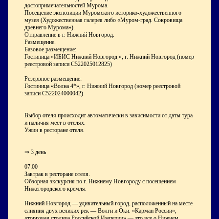
достопримечательностей Мурома.
Посещение экспозиции Муромского историко-художественного
музея (Художественная галерея либо «Муром-град. Сокровища
древнего Мурома»).
Отправление в г. Нижний Новгород.
Размещение.
Базовое размещение:
Гостиница «ИБИС Нижний Новгород », г. Нижний Новгород (номер
реестровой записи С522025012825)
Резервное размещение:
Гостиница «Волна 4*», г. Нижний Новгород (номер реестровой
записи С522024000042)
Выбор отеля происходит автоматически в зависимости от даты тура
и наличия мест в отелях.
Ужин в ресторане отеля.
⇒ 3 день
07:00
Завтрак в ресторане отеля.
Обзорная экскурсия по г. Нижнему Новгороду с посещением
Нижегородского кремля.
Нижний Новгород — удивительный город, расположенный на месте
слияния двух великих рек — Волги и Оки. «Карман России»,
«торговая столица Российской Империи» — это все о Нижнем