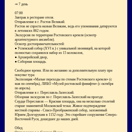
⇒ 7 день
07:00
Завтрак в ресторане отеля.
Отправление в г. Ростов Великий.
Ростов не спроста назван Великим, ведь его упоминания датируются
в летописях 862 годом.
Экскурсия по территории Ростовского кремля (осмотр
архитектурного ансамбля).
Осмотр достопримечательностей:
● Успенский собор (XVI в.) с уникальной звонницей, на которой
полностью сохранился набор из 15 колоколов,
● Архиерейский двор,
● Соборная площадь.
Свободное время. Или по желанию за дополнительную плату при
покупке тура:
Экспозиция «Малые переходы по стенам Ростовского кремля» (с
мая по сентябрь), ЛИБО «Музей ростовской финифти» (с октября
по апрель).
Отправление в г. Переславль-Залесский.
Обзорная экскурсия по г. Переславль-Залесский на проезде.
Сердце Переславля — Красная площадь, она на несколько столетий
старше знаменитой Московской тезки. Живое подтверждение
местной старины - Спасо-Преображенский собор, заложенный
Юрием Долгоруким в 1152 году. Это старейшее сооружение Северо-
Восточной Руси, дошедшее до наших дней.
Обед.