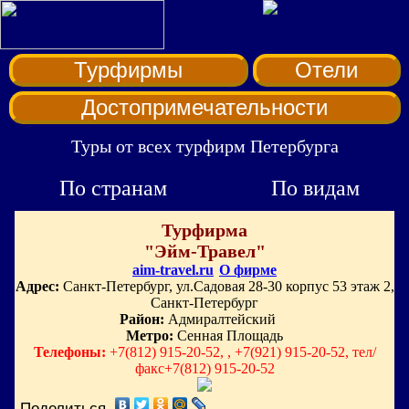
Турфирмы
Отели
Достопримечательности
Туры от всех турфирм Петербурга
По странам
По видам
Турфирма
"Эйм-Травел"
aim-travel.ru
О фирме
Адрес:
Санкт-Петербург, ул.Садовая 28-30 корпус 53 этаж 2,
Санкт-Петербург
Район:
Адмиралтейский
Метро:
Сенная Площадь
Телефоны:
+7(812) 915-20-52, , +7(921) 915-20-52, тел/
факс+7(812) 915-20-52
Поделиться