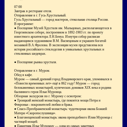
07:00
Завтрак в ресторане отеля.
Отправление в г. Гусь-Хрустальный.
Гусь-Хрустальный — город мастеров, стекольная столица России.
В программе:
● Посещение Музей Хрусталя им. Мальцовых, располагающегося в
Георгиевском соборе, построенном в 1892-1903 гг. по проекту
известного архитектора Л.Н.Бенуа. Изнутри собор расписан
выдающимся художником В.М. Васнецовым и украшен богатой
мозаикой В.А.Фролова. В экспозиции музея представлена вся
история российского стеклоделия в уникальных хрустальных и
стеклянных шедеврах.
● Посещение рынка хрусталя.
Отправление в г. Муром.
Обед в кафе.
Муром — самый древний город Владимирского края, упоминался в
«Повести временных лет» ещё в 862 году! Муром — город
белокаменных монастырей, купеческих домиков XIX века и родина
былинного героя Ильи Муромца.
Обзорная экскурсия по г. Мурому с осмотром:
● Троицкий женский монастырь, где покоятся мощи Петра и
Февроньи - покровителей любви и брака.
● Спасо-Преображенский монастырь: чудотворная икона Божией
Матери «Скоропослушница».
● Благовещенский монастырь: икона преподобного Илии Муромца с
частицей мощей.
● Памятник Илье Муромцу — одна из самых заметных