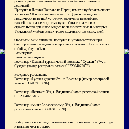
резиденции — знаменитая белокаменная башня с винтовой
лестницей.
Прогулка к Церкви Покрова на Нерли, памятнику белокаменного
зодчества XII века (внешний осмотр). Церковь находилась
практически на речной «стрелке», оформляя перекрёсток
важнейших водных торговых путей. Согласно летописи
строительство при князе Андрее вели «из всех земель мастеры».
Уникальный «лебедь-храм» чудом сохранился до наших дней.
Обращаем ваше внимание: прогулка к церкви состоится при
благоприятных погодных и природных условиях. Просим взять с
собой удобную обувь.
Размещение.
Базовое размещение:
Гостиница «Главный туристический комплекс "Суздаль" 3*», г.
Суздаль (номер реестровой записи С332024022078)
Резервное размещение:
Гостиница «Русская деревня 3*», г. Владимир (номер реестровой
записи С332024013596)
Гостиница «Левитанъ 3*», г. Владимир (номер реестровой записи
С332024020588)
Гостиница «Амакс Золотое кольцо 3*», г. Владимир (номер
реестровой записи С332024015070)
Выбор отеля происходит автоматически в зависимости от даты тура
и наличия мест в отелях.