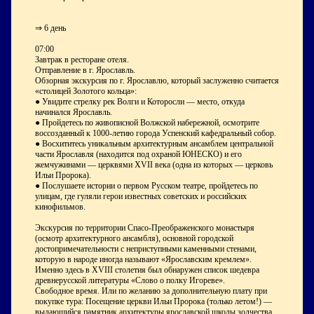
⇒ 6 день
07:00
Завтрак в ресторане отеля.
Отправление в г. Ярославль.
Обзорная экскурсия по г. Ярославлю, который заслуженно считается
«столицей Золотого кольца»:
● Увидите стрелку рек Волги и Которосли — место, откуда
начинался Ярославль.
● Пройдетесь по живописной Волжской набережной, осмотрите
воссозданный к 1000-летию города Успенский кафедральный собор.
● Восхититесь уникальным архитектурным ансамблем центральной
части Ярославля (находится под охраной ЮНЕСКО) и его
жемчужинами — церквями XVII века (одна из которых — церковь
Ильи Пророка).
● Послушаете истории о первом Русском театре, пройдетесь по
улицам, где гуляли герои известных советских и российских
кинофильмов.
Экскурсия по территории Спасо-Преображенского монастыря
(осмотр архитектурного ансамбля), основной городской
достопримечательности с неприступными каменными стенами,
которую в народе иногда называют «Ярославским кремлем».
Именно здесь в XVIII столетия был обнаружен список шедевра
древнерусской литературы «Слово о полку Игореве».
Свободное время. Или по желанию за дополнительную плату при
покупке тура: Посещение церкви Ильи Пророка (только летом!) —
выдающийся памятник архитектуры ярославской школы зодчества.