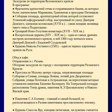
Экскурсия по территории Коломенского кремля.
В программе:
● Фрагменты крепостной стены и сохранившиеся башни, из которых
более значительные Маринкина, Грановитая и проездная Пятницкая.
● Соборная площадь, архитектурный облик которой составляют
Успенский кафедральный собор, выстроенный по указу Дмитрия
Донского, шатровая колокольня (XVII в.) – самая мощная звонница
такого типа в Подмосковье.
● Троицкий Ново-Голутвин монастырь (XVII – XIX вв.)
● Воскресенская церковь (XIV – XIX вв.) – одна из самых древних
построек коломенского кремля, в ней 1366 году венчался князь
Дмитрий Донской с Евдокией Суздальской
● Церковь Николы Гостиного (1501) – один из первых кирпичных
храмов на Руси.
Обед в кафе.
Отправление в г. Рязань.
Обзорная экскурсия по городу с посещением территории Рязанского
Кремля:
● Прогулка по Малому центру города, затрагивающая площади
Соборная и Сенная, площадь Ленина, летний дом Дворянского
Собрания, улицы Почтовая и Астраханская, на пересечении которых
установлен памятник Евпатию Коловрату. На Театральной площади
расположены Театр драмы, памятник К.Э.Циолковскому и Николо-
Ямской храм.
● Памятник С.А.Есенину - главный и самый большой, из
располагающихся в Рязани памятников прославленному земляку.
● Церковь Спаса на Яру, изящная пятиглавая, заслуженно считается