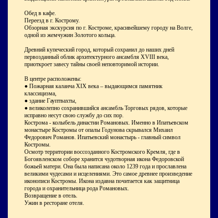
Обед в кафе.
Переезд в г. Кострому.
Обзорная экскурсия по г. Костроме, красивейшему городу на Волге,
одной из жемчужин Золотого кольца.
Древний купеческий город, который сохранил до наших дней
первозданный облик архитектурного ансамбля XVIII века,
приоткроет завесу тайны своей неповторимой истории.
В центре расположены:
● Пожарная каланча XIX века – выдающимся памятник
классицизма,
● здание Гауптвахты,
● великолепно сохранившийся ансамбль Торговых рядов, которые
исправно несут свою службу до сих пор.
Кострома - колыбель династии Романовых. Именно в Ипатьевском
монастыре Костромы от опалы Годунова скрывался Михаил
Федорович Романов. Ипатьевский монастырь - главный символ
Костромы.
Осмотр территории воссозданного Костромского Кремля, где в
Богоявленском соборе хранится чудотворная икона Федоровской
божьей матери. Она была написана около 1239 года и прославлена
великими чудесами и исцелениями. Это самое древнее произведение
иконописи Костромы. Икона издавна почитается как защитница
города и охранительница рода Романовых.
Возвращение в отель.
Ужин в ресторане отеля.