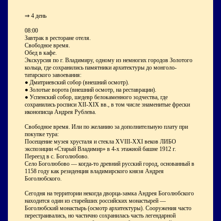
⇒ 4 день
08:00
Завтрак в ресторане отеля.
Свободное время.
Обед в кафе.
Экскурсия по г. Владимиру, одному из немногих городов Золотого
кольца, где сохранились памятники архитектуры до монголо-
татарского завоевания:
● Дмитриевский собор (внешний осмотр).
● Золотые ворота (внешний осмотр, на реставрации).
● Успенский собор, шедевр белокаменного зодчества, где
сохранились росписи XII-XIX вв., в том числе знаменитые фрески
иконописца Андрея Рублева.
Свободное время. Или по желанию за дополнительную плату при
покупке тура:
Посещение музея хрусталя и стекла XVIII-XXI веков ЛИБО
экспозиции «Старый Владимир» в 4-х этажной башне 1912 г.
Переезд в с. Боголюбово.
Cело Боголюбово — когда-то древний русский город, основанный в
1158 году как резиденция владимирского князя Андрея
Боголюбского.
Сегодня на территории некогда дворца-замка Андрея Боголюбского
находится один из старейших российских монастырей —
Боголюбский монастырь (осмотр архитектуры). Сооружения часто
перестраивались, но частично сохранилась часть легендарной