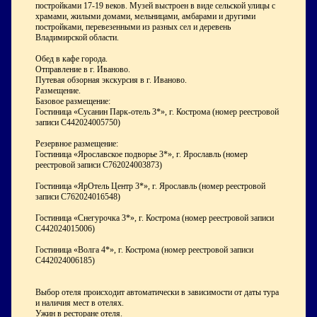
постройками 17-19 веков. Музей выстроен в виде сельской улицы с
храмами, жилыми домами, мельницами, амбарами и другими
постройками, перевезенными из разных сел и деревень
Владимирской области.
Обед в кафе города.
Отправление в г. Иваново.
Путевая обзорная экскурсия в г. Иваново.
Размещение.
Базовое размещение:
Гостиница «Сусанин Парк-отель 3*», г. Кострома (номер реестровой
записи С442024005750)
Резервное размещение:
Гостиница «Ярославское подворье 3*», г. Ярославль (номер
реестровой записи С762024003873)
Гостиница «ЯрОтель Центр 3*», г. Ярославль (номер реестровой
записи С762024016548)
Гостиница «Снегурочка 3*», г. Кострома (номер реестровой записи
С442024015006)
Гостиница «Волга 4*», г. Кострома (номер реестровой записи
С442024006185)
Выбор отеля происходит автоматически в зависимости от даты тура
и наличия мест в отелях.
Ужин в ресторане отеля.