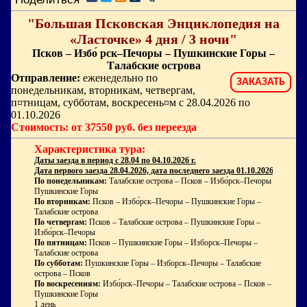
"Большая Псковская Энциклопедия на
«Ласточке» 4 дня / 3 ночи"
Псков – Избо́ рск–Печоры – Пушкинские Горы –
Талабские острова
Отправление:
еженедельно по
ЗАКАЗАТЬ
понедельникам, вторникам, четвергам,
п¤тницам, субботам, воскресень¤м с 28.04.2026 по
01.10.2026
Стоимость: от 37550 руб. без переезда
Характеристика тура:
Даты заезда в период с 28.04 по 04.10.2026 г.
Дата первого заезда 28.04.2026, дата последнего заезда 01.10.2026 г.
По понедельникам:
Талабские острова – Псков – Избо́рск–Печоры –
Пушкинские Горы
По вторникам:
Псков – Избо́рск–Печоры – Пушкинские Горы –
Талабские острова
По четвергам:
Псков – Талабские острова – Пушкинские Горы –
Избо́рск–Печоры
По пятницам:
Псков – Пушкинские Горы – Изборск–Печоры –
Талабские острова
По субботам:
Пушкинские Горы – Изборск–Печоры – Талабские
острова – Псков
По воскресениям:
Избо́рск–Печоры – Талабские острова – Псков –
Пушкинские Горы
1 день