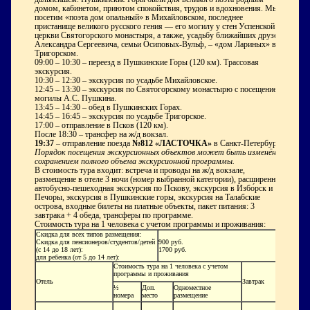
домом, кабинетом, приютом спокойствия, трудов и вдохновения. Мы
посетим «поэта дом опальный» в Михайловском, последнее
пристанище великого русского гения — его могилу у стен Успенской
церкви Святогорского монастыря, а также, усадьбу ближайших друзей
Александра Сергеевича, семьи Осиповых-Вульф, – «дом Лариных» в
Тригорском.
09:00 – 10:30 – переезд в Пушкинские Горы (120 км). Трассовая
экскурсия.
10:30 – 12:30 – экскурсия по усадьбе Михайловское.
12:45 – 13:30 – экскурсия по Святогорскому монастырю с посещением
могилы А.С. Пушкина.
13:45 – 14:30 – обед в Пушкинских Горах.
14:45 – 16:45 – экскурсия по усадьбе Тригорское.
17:00 – отправление в Псков (120 км).
После 18:30
– трансфер на ж/д вокзал.
19:37
– отправление поезда
№812
«ЛАСТОЧКА»
в Санкт-Петербург
.
Порядок посещения экскурсионных объектов может быть изменён с
сохранением полного объема экскурсионной программы.
В стоимость тура входит:
встреча и проводы на ж/д вокзале,
размещение в отеле 3 ночи (номер выбранной категории), расширенная
автобусно-пешеходная экскурсия по Пскову, экскурсия в Избо́рск и
Печоры, экскурсия в Пушкинские горы, экскурсия на Талабские
острова, входные билеты на платные объекты, пакет питания: 3
завтрака + 4 обеда, трансферы по программе.
Стоимость тура на 1 человека с учетом программы и проживания:
Скидка для всех типов размещения:
Скидка для пенсионеров/студентов/детей
900 руб.
(с 14 до 18 лет):
1700 руб.
для ребенка (от 5 до 14 лет):
Стоимость тура на 1 человека с учетом
программы и проживания
Отель
Завтрак
½
Доп.
Одноместное
номера
место
размещение