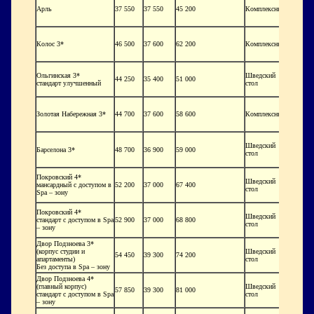
Арль
37 550
37 550
45 200
Комплексный
Колос 3*
46 500
37 600
62 200
Комплексный
Ольгинская 3*
Шведский
44 250
35 400
51 000
стандарт улучшенный
стол
Золотая Набережная 3*
44 700
37 600
58 600
Комплексный
Шведский
Барселона 3*
48 700
36 900
59 000
стол
Покровский 4*
Шведский
мансардный с доступом в
52 200
37 000
67 400
стол
Spa
– зону
Покровский 4*
Шведский
стандарт с доступом в
Spa
52 900
37 000
68 800
стол
– зону
Двор Подзноева 3*
(корпус студии и
Шведский
54 450
39 300
74 200
апартаменты)
стол
Без доступа в
Spa
– зону
Двор Подзноева 4*
(главный корпус)
Шведский
57 850
39 300
81 000
стандарт с доступом в
Spa
стол
– зону