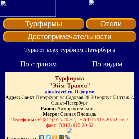
Турфирмы
Отели
Достопримечательности
Туры от всех турфирм Петербурга
По странам
По видам
Турфирма
"Эйм-Травел"
aim-travel.ru
О фирме
Адрес:
Санкт-Петербург, ул.Садовая 28-30 корпус 53 этаж 2,
Санкт-Петербург
Район:
Адмиралтейский
Метро:
Сенная Площадь
Телефоны:
+7(812) 915-20-52, , +7(921) 915-20-52, тел/
факс+7(812) 915-20-52
Поделиться