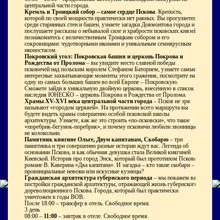
центральной части города.
Кремль и Троицкий собор – самое сердце Пскова
. Крепость,
которой по своей мощности практически нет равных. Вы прогуляетесь
среди старинных стен и башен, узнаете загадки Довмонтова города и
послушаете рассказы о небывалой силе и храбрости псковских князей,
познакомитесь с величественным Троицким собором и его
сокровищами: чудотворными иконами и уникальным семиярусным
иконостасом.
Покровский угол: Покровская башня и церковь Покрова и
Рождества от Пролома
– вы увидите место славной победы
псковичей над польским королем Стефаном Баторием, узнаете самые
интересные захватывающие моменты этого сражения, посмотрите на
одну из самых больших башен во всей Европе – Покровскую.
Сможете зайди в уникальную двойную церковь, внесенную в список
наследия ЮНЕСКО – церковь Покрова и Рождества от Пролома.
Храмы XV-XVI века центральной части города
– Псков не зря
называют «городом церквей». На протяжении всего маршрута вы
будете видеть храмы совершенно особой псковской школы
архитектуры. Узнаете, как же это строить «по-псковски», что такое
«поребрик-бегунок-поребрик», и почему псковичи любили звонницы, а
не колокольни.
Памятник княгине Ольге, Двум капитанам, Скобарю
– три
памятника и три совершенно разные истории ждут вас. Легенда об
основании Пскова, и как обычная девушка стала Великой княгиней
Киевской. История про город Энск, который был прототипом Пскова в
романе В. Каверина «Два капитана». И загадка – кто такие скобари –
провинциальные невежи или искусные кузнецы?
Гражданская архитектура губернского периода
– мы покажем вам
постройки гражданской архитектуры, отражающей жизнь губернского,
дореволюционного Пскова. Города, который был практически
уничтожен в годы ВОВ.
После 18:00
– трансфер в отель. Свободное время.
3 день
08:00
–
11:00
– завтрак в отеле. Свободное время.