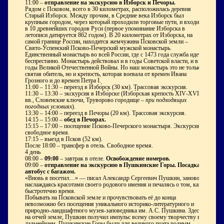
11:00
–
отправление на экскурсию в Избо́рск и Печоры.
Рядом с Псковом, всего в 30 километрах, расположилась деревня
Старый Изборск. Между прочим, в Средние века Изборск был
крупным городом, через который проходили торговые пути, и входил
в 10 древнейших городов Руси (первое упоминание Изборска в
летописи датируется 862 годом). В 20 километрах от Изборска, на
самой границе России, находится жемчужина Псковской земли –
Свято-Успенский Псково-Печерский мужской монастырь.
Единственный монастырь во всей России, где с 1473 года служба идет
беспрестанно. Монастырь действовал и в годы Советской власти, и в
годы Великой Отечественной Войны. Но наш монастырь это не только
святая обитель, но и крепость, которая воевала от времен Ивана
Грозного и до времен Петра I.
11:00 – 11:30 – переезд в Избо́рск (30 км). Трассовая экскурсия.
11:30 – 13:30 – экскурсия в Избо́рске (Избо́рская крепость
XIV
-
XVI
вв., Словенские ключи, Труворово городище –
при подходящих
погодных условиях
).
13:30 – 14:00 – переезд в Печоры (20 км). Трассовая экскурсия.
14:15 – 15:00 –
обед в Печорах.
15:15 – 17:00 – посещение Псково-Печерского монастыря. Экскурсия,
свободное время.
17:15 – выезд в Псков (52 км).
После 18:00
– трансфер в отель. Свободное время.
4 день
08:00
–
09:00
– завтрак в отеле.
Освобождение номеров.
09:00
–
отправление на экскурсию
в Пушкинские Горы. Посадка в
автобус с багажом.
«Вновь я посетил…» — писал Александр Сергеевич Пушкин, заново
наслаждаясь красотами своего родового имения и печалясь о том, как
быстротечно время.
Побывать на Псковской земле и прочувствовать её до конца
невозможно без посещения уникального историко-литературного и
природно-ландшафтного музея-заповедника им. А.С. Пушкина. Здесь,
на отчей земле, Пушкин получил импульс всему своему творчеству в
дальнейшем. Пушкинские Горы были для великого поэта родным