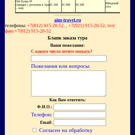
Old
Estate
4*
Шведский
стандарт с доступом в
Spa
65 100
41 600
93 200
стол
– зону
aim-travel.ru
телефоны:
+7(812) 915-20-52, , +7(921) 915-20-52, тел/
факс+7(812) 915-20-52
Бланк заказа тура
Ваши пожелания:
С какого числа хотите поехать?
Пожелания или вопросы:
Как Вам ответить:
Ф.И.О.:
Телефон:
Email:
Согласен на обработку