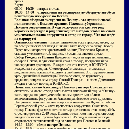
время.
2 день
08:00
–
10:30
– завтрак в отеле.
10:30
–
14:00
–
отправление на
расширенную обзорную автобусно-
пешеходную экскурсию по Пскову.
Большая обзорная экскурсия по Пскову – это лучший способ
познакомится с Псковом древним, Псковом губернским и
Псковом современным. В ходе экскурсии мы сделаем ряд
коротких переездов и ряд пешеходных выходов, чтобы вы смогли
максимально полно погрузится в историю города. Что нас ждёт
на маршруте?
Ольгинская часовня
– место притяжения всех туристов, место, где
по легенде тысячу лет назад княгиня Ольга предрекла славу Пскову.
Перед вами откроется хрестоматийный вид Псковского Крома и,
ставшая уже знаменитой, надпись: «Россия начинается здесь».
Собор Рождества Иоанна Предтечи
– один из первых каменных
соборов Пскова, и единственный храм в городе, построенный по
новгородским традициям. Входит в список наследия ЮНЕСКО.
Рождества Богородицы Снетогорский монастырь
– монастырь-
родоначальник псковской архитектурной школы. Этот удивительный
храм древнейший монастырь Пскова основан, по церковному
преданию, защитником «града Святой Троицы» – князем Довмонтом.
Входит в список наследия ЮНЕСКО.
Памятник князю Александру Невскому на горе Соколиха
– вы
окажетесь на месте, откуда открывается панорамный вид на бОльшую
часть города, почувствуете себя совсем крохотным вблизи
величественных фигур князя Александра Невского и его дружины.
Получите ответы на главные вопросы о знаменитом Ледовом побоище.
Варлаамовский угол
– часть крепостных сооружений Окольного
города Пскова, фрагмент пятого кольца крепостных стен, который был
отреставрирован в 2019 году. Именно здесь псковичи отразили осаду
шведского короля Густава Адольфа в 1615 году и именно отсюда
открывается великолепный вид на слияние рек Псковы и Великой.
14:15 – 15:00
–
обед в центре Пскова.
15:00 – 18:00
– продолжение автобусно-пешеходной экскурсии по