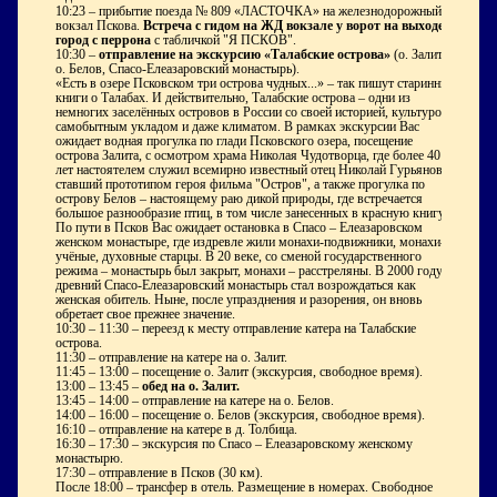
10:23 – прибытие поезда № 809 «ЛАСТОЧКА» на железнодорожный
вокзал Пскова
.
Встреча с гидом на ЖД вокзале у ворот на выходе в
город с перрона
с табличкой "Я ПСКОВ".
10:30
–
отправление на экскурсию «
Талабские острова»
(о. Залит,
о. Белов, Спасо-Елеазаровский монастырь).
«Есть в озере Псковском три острова чудных...»
–
так пишут старинные
книги о Талабах. И действительно, Талабские острова – одни из
немногих заселённых островов в России со своей историей, культурой,
самобытным укладом и даже климатом. В рамках экскурсии Вас
ожидает водная прогулка по глади Псковского озера, посещение
острова Залита, с осмотром храма Николая Чудотворца, где более 40
лет настоятелем служил всемирно известный отец Николай Гурьянов,
ставший прототипом героя фильма "Остров", а также прогулка по
острову Белов – настоящему раю дикой природы, где встречается
большое разнообразие птиц, в том числе занесенных в красную книгу.
По пути в Псков Вас ожидает остановка в Спасо – Елеазаровском
женском монастыре, где издревле жили монахи-подвижники, монахи-
учёные, духовные старцы. В 20 веке, со сменой государственного
режима – монастырь был закрыт, монахи – расстреляны. В 2000 году
древний Спасо-Елеазаровский монастырь стал возрождаться как
женская обитель. Ныне, после упразднения и разорения, он вновь
обретает свое прежнее значение.
10:30 – 11:30 – переезд к месту отправление катера на Талабские
острова.
11:30 – отправление на катере на о. Залит.
11:45 – 13:00 – посещение о. Залит (экскурсия, свободное время).
13:00 – 13:45 –
обед на о. Залит.
13:45 – 14:00 – отправление на катере на о. Белов.
14:00 – 16:00 – посещение о. Белов (экскурсия, свободное время).
16:10 – отправление на катере в д. Толбица.
16:30 – 17:30 – экскурсия по
Спасо – Елеазаровскому женскому
монастырю.
17:30 – отправление в Псков (30 км).
После 18:00
– трансфер в отель. Размещение в номерах. Свободное