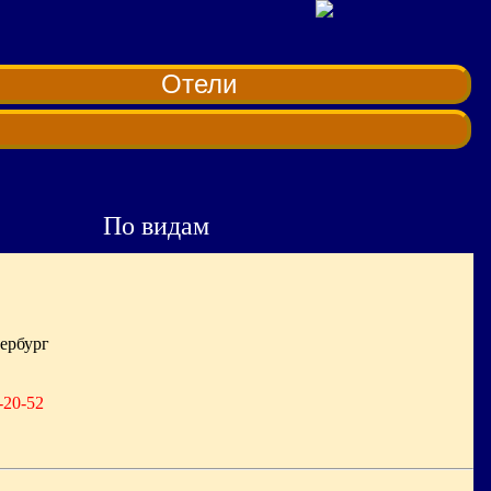
Отели
По видам
тербург
-20-52