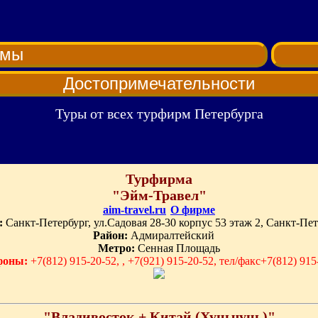
рмы
Достопримечательности
Туры от всех турфирм Петербурга
Турфирма
"Эйм-Травел"
aim-travel.ru
О фирме
:
Санкт-Петербург, ул.Садовая 28-30 корпус 53 этаж 2, Санкт-Пе
Район:
Адмиралтейский
Метро:
Сенная Площадь
фоны:
+7(812) 915-20-52, , +7(921) 915-20-52, тел/факс+7(812) 915
"Владивосток + Китай (Хуньчунь)"