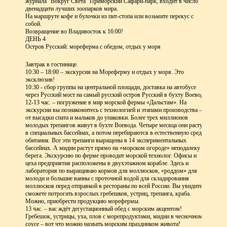
журнала "Вокруг Света" Приморский Сафари-парк, входит в число
двенадцати лучших зоопарков мира.
На маршруте кофе и булочки из пит-стопа или возьмите перекус с
собой.
Возвращение во Владивосток к 16:00!
ДЕНЬ 4
Остров Русский: мореферма с обедом, отдых у моря
Завтрак в гостинице.
10:30 – 18:00 – экскурсия на Мореферму и отдых у моря. Это
эксклюзив!
10:30 - сбор группы на центральной площади, доставка на автобусе
через Русский мост на самый русский остров Русский в бухту Воевода.
12-13 час. – погружение в мир морской фермы «Дальстам». На
экскурсии вы познакомитесь с технологией и этапами производства –
от высадки спата и мальков до упаковки. Более трех миллионов
молодых трепангов живут в бухте Воевода. Четыре месяца они растут
в специальных бассейнах, а потом перебираются в естественную среду
обитания. Все эти трепанги выращены в 14 экспериментальных
бассейнах. А мидии растут прямо на «морском огороде» неподалеку от
берега. Экскурсию по ферме проводит морской технолог. Офисы и
цеха предприятия расположены в двухэтажном корабле. Здесь и
лаборатория по выращиваю кормов для моллюсков, «роддом» для
молоди и большие ванны с проточной водой для складирования
моллюсков перед отправкой в рестораны по всей России. Вы увидите и
сможете потрогать взрослых гребешков, устриц, трепанга, краба.
Можно, приобрести продукцию морефермы.
13 час. – вас ждёт дегустационный обед с морским акцентом!
Гребешок, устрицы, уха, плов с морепродуктами, мидии в чесночном
соусе – вот что можно назвать морским праздником живота!