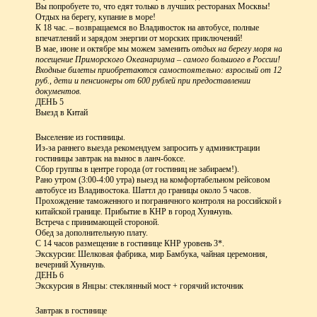
Вы попробуете то, что едят только в лучших ресторанах Москвы!
Отдых на берегу, купание в море!
К 18 час. – возвращаемся во Владивосток на автобусе, полные
впечатлений и зарядом энергии от морских приключений!
В мае, июне и октябре мы можем заменить
отдых на берегу моря на
посещение Приморского Океанариума – самого большого в России!
Входные билеты приобретаются самостоятельно: взрослый от 1200
руб., дети и пенсионеры от 600 рублей при предоставлении
документов.
ДЕНЬ 5
Выезд в Китай
Выселение из гостиницы.
Из-за раннего выезда рекомендуем запросить у администрации
гостиницы завтрак на вынос в ланч-боксе.
Сбор группы в центре города (от гостиниц не забираем!).
Рано утром (3:00-4:00 утра) выезд на комфортабельном рейсовом
автобусе из Владивостока. Шаттл до границы около 5 часов.
Прохождение таможенного и пограничного контроля на российской и
китайской границе. Прибытие в КНР в город Хуньчунь.
Встреча с принимающей стороной.
Обед за дополнительную плату.
С 14 часов размещение в гостинице КНР уровень 3*.
Экскурсии: Шелковая фабрика, мир Бамбука, чайная церемония,
вечерний Хуньчунь.
ДЕНЬ 6
Экскурсия в Янцзы: стеклянный мост + горячий источник
Завтрак в гостинице