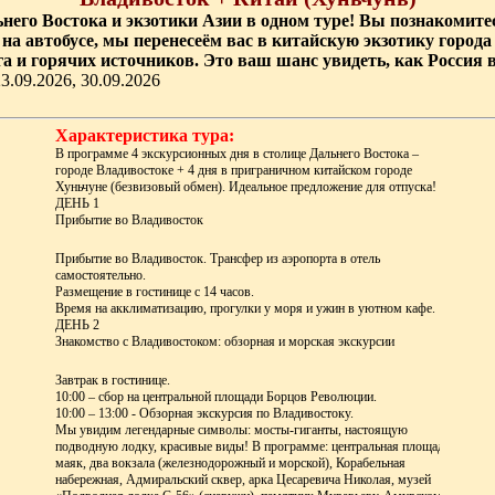
его Востока и экзотики Азии в одном туре! Вы познакомитес
ов на автобусе, мы перенесеём вас в китайскую экзотику горо
а и горячих источников. Это ваш шанс увидеть, как Россия в
23.09.2026, 30.09.2026
Характеристика тура:
В программе 4 экскурсионных дня в столице Дальнего Востока –
городе Владивостоке + 4 дня в приграничном китайском городе
Хуньчуне (безвизовый обмен). Идеальное предложение для отпуска!
ДЕНЬ 1
Прибытие во Владивосток
Прибытие во Владивосток. Трансфер из аэропорта в отель
самостоятельно.
Размещение в гостинице c 14 часов.
Время на акклиматизацию, прогулки у моря и ужин в уютном кафе.
ДЕНЬ 2
Знакомство с Владивостоком: обзорная и морская экскурсии
Завтрак в гостинице.
10:00 – сбор на центральной площади Борцов Революции.
10:00 – 13:00 - Обзорная экскурсия по Владивостоку.
Мы увидим легендарные символы: мосты-гиганты, настоящую
подводную лодку, красивые виды! В программе: центральная площадь,
маяк, два вокзала (железнодорожный и морской), Корабельная
набережная, Адмиральский сквер, арка Цесаревича Николая, музей