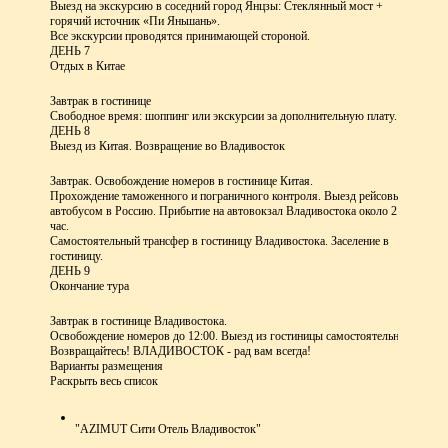
Выезд на экскурсию в соседний город Янцзы: Стеклянный мост +
горячий источник «Пи Яньшань».
Все экскурсии проводятся принимающей стороной.
ДЕНЬ 7
Отдых в Китае
Завтрак в гостинице
Свободное время: шоппинг или экскурсии за дополнительную плату.
ДЕНЬ 8
Выезд из Китая. Возвращение во Владивосток
Завтрак. Освобождение номеров в гостинице Китая.
Прохождение таможенного и пограничного контроля. Выезд рейсовым
автобусом в Россию. Прибытие на автовокзал Владивостока около 21
час.
Самостоятельный трансфер в гостиницу Владивостока. Заселение в
гостиницу.
ДЕНЬ 9
Окончание тура
Завтрак в гостинице Владивостока.
Освобождение номеров до 12:00. Выезд из гостиницы самостоятельно.
Возвращайтесь! ВЛАДИВОСТОК - рад вам всегда!
Варианты размещения
Раскрыть весь список
"AZIMUT Сити Отель Владивосток"