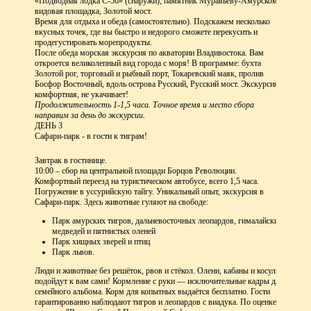
«Подводная лодка С-56» (снаружи), памятник Муравьеву-Амурскому,
видовая площадка, Золотой мост.
Время для отдыха и обеда (самостоятельно). Подскажем несколько
вкусных точек, где вы быстро и недорого сможете перекусить и
продегустировать морепродукты.
После обеда морская экскурсия по акватории Владивостока. Вам
откроется великолепный вид города с моря! В программе: бухта
Золотой рог, торговый и рыбный порт, Токаревский маяк, пролив
Босфор Восточный, вдоль острова Русский, Русский мост. Экскурсия
комфортная, не укачивает!
Продолжительность 1-1,5 часа. Точное время и место сбора
направим за день до экскурсии.
ДЕНЬ 3
Сафари-парк - в гости к тиграм!
Завтрак в гостинице.
10:00 – сбор на центральной площади Борцов Революции.
Комфортный переезд на туристическом автобусе, всего 1,5 часа.
Погружение в уссурийскую тайгу. Уникальный опыт, экскурсия в
Сафари-парк. Здесь животные гуляют на свободе:
Парк амурских тигров, дальневосточных леопардов, гималайских
медведей и пятнистых оленей
Парк хищных зверей и птиц
Парк львов.
Люди и животные без решёток, рвов и стёкол. Олени, кабаны и косули
подойдут к вам сами! Кормление с руки — исключительные кадры для
семейного альбома. Корм для копытных выдаётся бесплатно. Гости
гарантированно наблюдают тигров и леопардов с виадука. По оценке