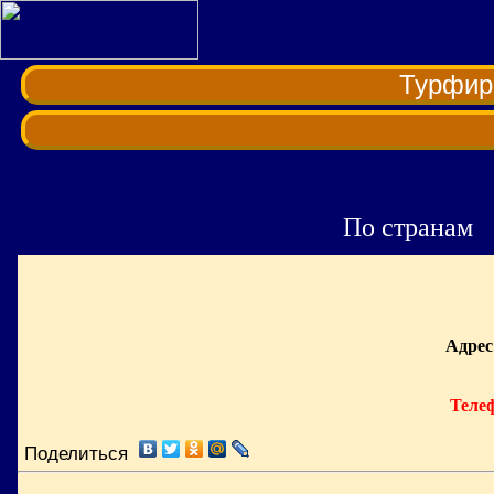
Турфи
По странам
Адрес
Теле
Поделиться