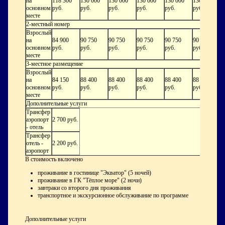
на
118 300
130 000
130 000
130 000
130 000
130 000
1
основном
руб.
руб.
руб.
руб.
руб.
руб.
р
месте
2-местный номер
Взрослый
на
84 900
90 750
90 750
90 750
90 750
90 750
9
основном
руб.
руб.
руб.
руб.
руб.
руб.
р
месте
3-местное размещение
Взрослый
на
84 150
88 400
88 400
88 400
88 400
88 400
8
основном
руб.
руб.
руб.
руб.
руб.
руб.
р
месте
Дополнительные услуги
Трансфер
аэропорт
2 700 руб.
- отель
Трансфер
отель -
2 200 руб.
аэропорт
В стоимость включено
проживание в гостинице "Экватор" (5 ночей)
проживание в ГК "Тёплое море" (2 ночи)
завтраки со второго дня проживания
транспортное и экскурсионное обслуживание по программе
Дополнительные услуги