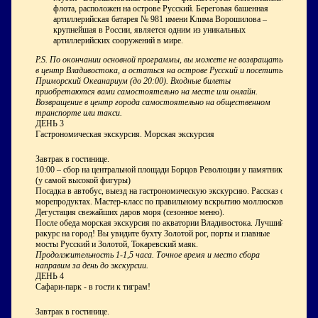
флота, расположен на острове Русский. Береговая башенная
артиллерийская батарея № 981 имени Клима Ворошилова –
крупнейшая в России, является одним из уникальных
артиллерийских сооружений в мире.
P.S. По окончании основной программы, вы можете не возвращаться
в центр Владивостока, а остаться на острове Русский и посетить
Приморский Океанариум (до 20:00). Входные билеты
приобретаются вами самостоятельно на месте или онлайн.
Возвращение в центр города самостоятельно на общественном
транспорте или такси.
ДЕНЬ 3
Гастрономическая экскурсия. Морская экскурсия
Завтрак в гостинице.
10:00 – сбор на центральной площади Борцов Революции у памятника
(у самой высокой фигуры)
Посадка в автобус, выезд на гастрономическую экскурсию. Рассказ о
морепродуктах. Мастер-класс по правильному вскрытию моллюсков.
Дегустация свежайших даров моря (сезонное меню).
После обеда морская экскурсия по акватории Владивостока. Лучший
ракурс на город! Вы увидите бухту Золотой рог, порты и главные
мосты Русский и Золотой, Токаревский маяк.
Продолжительность 1-1,5 часа. Точное время и место сбора
направим за день до экскурсии.
ДЕНЬ 4
Сафари-парк - в гости к тиграм!
Завтрак в гостинице.