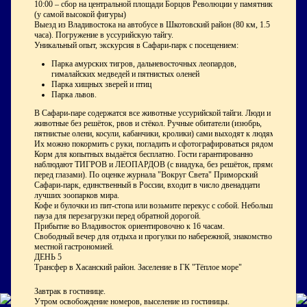
10:00 – сбор на центральной площади Борцов Революции у памятника
(у самой высокой фигуры)
Выезд из Владивостока на автобусе в Шкотовский район (80 км, 1.5
часа). Погружение в уссурийскую тайгу.
Уникальный опыт, экскурсия в Сафари-парк с посещением:
Парка амурских тигров, дальневосточных леопардов,
гималайских медведей и пятнистых оленей
Парка хищных зверей и птиц
Парка львов.
В Сафари-паре содержатся все животные уссурийской тайги. Люди и
животные без решёток, рвов и стёкол. Ручные обитатели (изюбрь,
пятнистые олени, косули, кабанчики, кролики) сами выходят к людям.
Их можно покормить с руки, погладить и сфотографироваться рядом.
Корм для копытных выдаётся бесплатно. Гости гарантированно
наблюдают ТИГРОВ и ЛЕОПАРДОВ (с виадука, без решёток, прямо
перед глазами). По оценке журнала "Вокруг Света" Приморский
Сафари-парк, единственный в России, входит в число двенадцати
лучших зоопарков мира.
Кофе и булочки из пит-стопа или возьмите перекус с собой. Небольшая
пауза для перезагрузки перед обратной дорогой.
Прибытие во Владивосток ориентировочно к 16 часам.
Свободный вечер для отдыха и прогулки по набережной, знакомство с
местной гастрономией.
ДЕНЬ 5
Трансфер в Хасанский район. Заселение в ГК "Тёплое море"
Завтрак в гостинице.
Утром освобождение номеров, выселение из гостиницы.