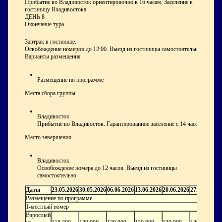
Прибытие во Владивосток ориентировочно к 16 часам. Заселение в
гостиницу Владивостока.
ДЕНЬ 8
Окончание тура
Завтрак в гостинице.
Освобождение номеров до 12:00. Выезд из гостиницы самостоятельно.
Варианты размещения
Размещение по программе
Места сбора группы
Владивосток
Прибытие во Владивосток. Гарантированное заселение с 14 часов!
Место завершения
Владивосток
Освобождение номера до 12 часов. Выезд из гостиницы
самостоятельно.
Даты
23.05.2026
30.05.2026
06.06.2026
13.06.2026
20.06.2026
27.06.2026
0
Размещение по программе
1-местный номер
Взрослый