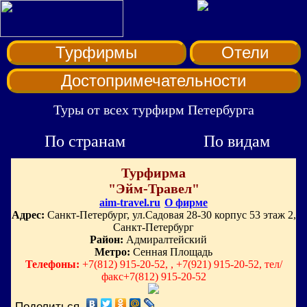
Турфирмы
Отели
Достопримечательности
Туры от всех турфирм Петербурга
По странам
По видам
Турфирма
"Эйм-Травел"
aim-travel.ru
О фирме
Адрес:
Санкт-Петербург, ул.Садовая 28-30 корпус 53 этаж 2,
Санкт-Петербург
Район:
Адмиралтейский
Метро:
Сенная Площадь
Телефоны:
+7(812) 915-20-52, , +7(921) 915-20-52, тел/
факс+7(812) 915-20-52
Поделиться