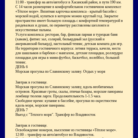
11:00 - трансфер на авто/автобусе в Хасанский район, в пути 190 км.
С 14 часов размещение в комфортабельном гостиничном комплексе
«Тёплое море». Визитная карточка комплекса - крытый бассейн с
морской водой, купаться в котором можно круглый год. Закрытое
пространство имеет большую площадь с комфортной температурой в
раздевалках и душах, по периметру расставлены шезлонги и
искусственные пальмы.
Услуги комплекса: ресторан, бар, финская парная и турецкая баня
(хамам), фитнес зал, солярий, бильярдный зал (русский и
американский бильярд), настольный теннис, детская комната для игр.
На территории гостиничного корпуса: летняя терраса, качели, места
для шашлыков и барбекю с мангалом, детские площадки, роллердром,
площадки для игры в мини-футбол, баскетбол, волейбол, большой
теннис.
ДЕНЬ 6
Морская прогулка по Славянскому заливу. Отдых у моря
Завтрак в гостинице.
Морская прогулка по Славянскому заливу, вдоль необитаемых
островов. Красивые гроты, скалы, птичьи базары, морские панорамы и
лежбище тюленя ларги. Продолжительность 1-1.5 часа.
Свободное время: купание в бассейне, прогулки по окрестностям
вдоль моря, морские панорамы.
ДЕНЬ 7
Выезд с "Теплого моря". Трансфер во Владивосток
Завтрак в гостинице.
Освобождение номеров, выселение из гостиницы «Тёплое море».
12:00 – трансфер на авто/автобусе во Владивосток.