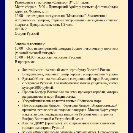
Размещение в гостинице «Экватор» 3* с 14 часов.
Место сбора в 15:00 – Приморский Арбат, у третьего фонтана (рядом
адрес ул. Фокина, д. 5).
15:00 – пешеходная экскурсия по "Миллионке". Знакомство с
историческим центром, старыми постройками и легендами китайского
квартала. Продолжительность 1,5 часа.
ДЕНЬ 2
Остров Русский
Завтрак в гостинице.
10:00 – сбор на центральной площади Борцов Революции у памятника
(у самой высокой фигуры)
10:00 – 14:00 - экскурсия на остров Русский.
В программе:
Золотой мост - вантовый мост через бухту Золотой Рог во
Владивостоке, соединяет центр города с микрорайоном Чуркин.
Русский Мост - вантовый мост, соединяющий город Владивосток
с островом Русский. Его изображение можно увидеть на денежной
купюре 2000 рублей.
Пролив Босфор Восточный: по нему проходят корабли, которые
направляются в порт Владивостока
Уссурийский залив является частью Японского моря.
Новосильцевская батарея - береговая батарея Владивостокской
крепости, великолепная видовая площадка. Можно будет увидеть
макеты пушек, насладиться видом на Русский мост и пролив
Босфор Восточный и Уссурийский залив.
Кампус ДВФУ (проездом): это современный университетский
городок на острове Русский
Музей «Ворошиловская батарея» - филиал музея Тихоокеанского