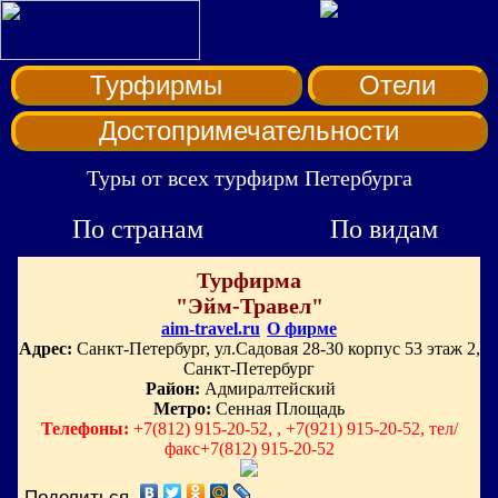
Турфирмы
Отели
Достопримечательности
Туры от всех турфирм Петербурга
По странам
По видам
Турфирма
"Эйм-Травел"
aim-travel.ru
О фирме
Адрес:
Санкт-Петербург, ул.Садовая 28-30 корпус 53 этаж 2,
Санкт-Петербург
Район:
Адмиралтейский
Метро:
Сенная Площадь
Телефоны:
+7(812) 915-20-52, , +7(921) 915-20-52, тел/
факс+7(812) 915-20-52
Поделиться