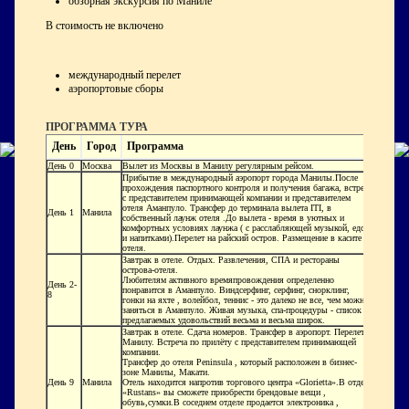
обзорная экскурсия по Маниле
В стоимость не включено
международный перелет
аэропортовые сборы
ПРОГРАММА ТУРА
День
Город
Программа
День 0
Москва
Вылет из Москвы в Манилу регулярным рейсом.
Прибытие в международный аэропорт города Манилы.После
прохождения паспортного контроля и получения багажа, встреча
с представителем принимающей компании и представителем
отеля Аманпуло. Трансфер до терминала вылета ITI, в
День 1
Манила
собственный лаунж отеля .До вылета - время в уютных и
комфортных условиях лаунжа ( с расслабляющей музыкой, едой
и напитками).Перелет на райский остров. Размещение в касите
отеля.
Завтрак в отеле. Отдых. Развлечения, СПА и рестораны
острова-отеля.
Любителям активного времяпровождения определенно
День 2-
понравится в Аманпуло. Виндсерфинг, серфинг, снорклинг,
8
гонки на яхте , волейбол, теннис - это далеко не все, чем можно
заняться в Аманпуло. Живая музыка, спа-процедуры - список
предлагаемых удовольствий весьма и весьма широк.
Завтрак в отеле. Сдача номеров. Трансфер в аэропорт. Перелет в
Манилу. Встреча по прилёту с представителем принимающей
компании.
Трансфер до отеля Peninsula , который расположен в бизнес-
зоне Манилы, Макати.
День 9
Манила
Отель находится напротив торгового центра «Glorietta».В отделе
«Rustans» вы сможете приобрести брендовые вещи ,
обувь,сумки.В соседнем отделе продается электроника ,