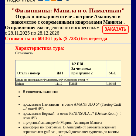
"Филиппины: Манила и о. Памаликан"
Отдых в шикарном отеле - острове Аманпуло и
знакомство с современными кварталами Манилы .
Отправление:
еженедельно по воскресень¤м
ЗАКАЗАТЬ
с 28.11.2025 по 28.12.2026
Стоимость: от 601361 руб. ($ 7285) без переезда
Характеристика тура:
Стоимость
1/2 DBL
За человека
Отель / номер
Д/Н
при группе 2
SGL
Отель по программе (Филиппины) 0* (Описание отеля ↠)
Deluxe
11/10
7285$
13648$
В стоимость включено
проживание Памаликан - в отеле AMANPULO 5* (Treetop Casita)
– 8 ночей /BB
проживание Боракай - в отеле PENINSULA 5* (Deluxe Room) - 2
ночи /BB
внутренний авиаперелёт Марина-Аманпуло-Манила
трансферы по программе. В Amanpulo от самолета встречает
персональная golf car , который доставляет туристов до каситы .