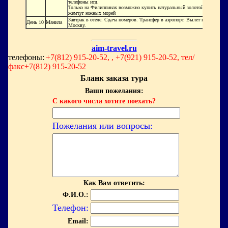
телефоны итд.
Только на Филиппинах возможно купить натуральный золотой
жемчуг южных морей
Завтрак в отеле. Сдача номеров. Трансфер в аэропорт. Вылет в
День 10
Манила
Москву.
aim-travel.ru
телефоны:
+7(812) 915-20-52, , +7(921) 915-20-52, тел/
факс+7(812) 915-20-52
Бланк заказа тура
Ваши пожелания:
С какого числа хотите поехать?
Пожелания или вопросы:
Как Вам ответить:
Ф.И.О.:
Телефон:
Email: