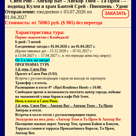
Сием Рип – Ангкор Ват – Ангкор Тхом – Та Пром - –
водопад Кулен и храм Бантей Срей - Пномпень - Удонг
Отправление:
ежедневно с 03.07.2026 по
ЗАКАЗАТЬ
01.04.2027
Стоимость: от 76903 руб. ($ 905) без переезда
Характеристика тура:
Первое знакомство с Камбоджей
6 дней / 5 ночей
Ежедневные заезды с 01.04.2026 г. по 01.04.2027 г.
(Кроме пиковых дат –
15.12.2026 г. – 07.01.2027 г.
и 13.04.2027 г. – 17.04.2027 г.; в эти периоды цены под запрос
)
От 2-х чел. на заезде!
ПРОГРАММА ТУРА
1-й день, Сием Рип
Прилет в
Сием Рип (SAI)
.
Встреча с русскоговорящим гидом на выходе из аэропорта.
Трансфер с в отель.
Размещение в отеле 4* «
Hari
Residence
Hotel
» с 14:00.
Свободное время и возможность посетить центр города, побывать
на знаменитой улице баров и кафе Pub Sreet.
Ночь в отеле в Сием Рипе.
2-й день, Сием Рип – Ангкор Ват – Ангкор Тхом – Та Пром
Завтрак в отеле.
Встреча в холле отеля с русскоговорящим гидом.
Экскурсия на весь день: «Ангкор Тхом и Та Пром & Ангкор Ват».
Посещение южных ворот Ангкор Том, храмов Байон и Бапуон,
Террасы слонов и террасы Прокажённого Короля, Та Пром,
Ангкор Ват.