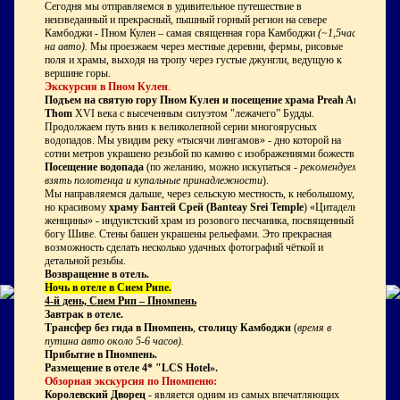
Сегодня мы отправляемся в удивительное путешествие в
неизведанный и прекрасный, пышный горный регион на севере
Камбоджи - Пном Кулен – самая священная гора Камбоджи
(~1,5часа
на авто).
Мы проезжаем через местные деревни, фермы, рисовые
поля и храмы, выходя на тропу через густые джунгли, ведущую к
вершине горы.
Экскурсия в Пном Кулен
.
Подъем на святую гору Пном Кулен
и посещение
храма
Preah Ang
Thom
XVI века с высеченным силуэтом "лежачего” Будды.
Продолжаем путь вниз к великолепной серии многоярусных
водопадов. Мы увидим реку «тысячи лингамов» - дно которой на
сотни метров украшено резьбой по камню с изображениями божеств.
Посещение
водопада
(по желанию, можно искупаться -
рекомендуем
взять полотенца и купальные принадлежности
).
Мы направляемся дальше, через сельскую местность, к небольшому,
но красивому
храму
Бантей Срей (Banteay Srei Temple
) «Цитадель
женщины» - индуистский храм из розового песчаника, посвященный
богу Шиве. Стены башен украшены рельефами. Это прекрасная
возможность сделать несколько удачных фотографий чёткой и
детальной резьбы.
Возвращение в отель.
Ночь в отеле в Сием Рипе.
4-й день, Сием Рип – Пномпень
Завтрак в отеле.
Трансфер без гида в
Пномпень
,
столицу Камбоджи
(
время в
путина авто около 5-6 часов).
Прибытие в Пномпень.
Размещение в отеле 4* "
LCS
Hotel
».
Обзорная экскурсия по Пномпеню:
Королевский Дворец
- является одним из самых впечатляющих