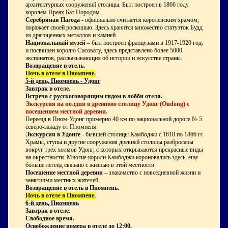
архитектурных сооружений столицы. Был построен в 1866 году
королем Преах Бат Нородом.
Серебряная Пагода
- официально считается королевским храмом,
поражает своей роскошью. Здесь хранится множество статуэток Будды
из драгоценных металлов и камней.
Национальный музей
– был построен французами в 1917-1920 годах
и посвящен королю Сисовату, здесь представлено более 5000
экспонатов, рассказывающих об истории и искусстве страны.
Возвращение в отель.
Ночь в отеле в Пномпене.
5-й день, Пномпень - Удонг
Завтрак в отеле.
Встреча с русскоговорящим гидом в лобби отеля.
Экскурсия на полдня в древнюю столицу Удонг (Oudong) с
посещением местной деревни.
Переезд в Пном-Удонг примерно 40 км по национальной дороге № 5 к
северо-западу от Пномпеня.
Экскурсия в Удонге
- бывшей столицы Камбоджи с 1618 по 1866 год.
Храмы, ступы и другие сооружения древней столицы разбросаны
вокруг трех холмов Удонг, с которых открываются прекрасные виды
на окрестности. Многие короли Камбоджи короновались здесь, еще
больше легенд связано с жизнью в этой местности
Посещение местной деревни
– знакомство с повседневной жизни и
занятиями местных жителей.
Возвращение в отель в Пномпень.
Ночь в отеле в Пномпене.
6-й день, Пномпень
Завтрак в отеле.
Свободное время.
Освобождение номера в отеле до 12:00.