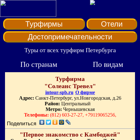
Турфирмы
Отели
Достопримечательности
Туры от всех турфирм Петербурга
По странам
По видам
Турфирма
"Солеанс Тревел"
intour-spb.ru
О фирме
Адрес:
Санкт-Петербург, ул.Новгородская, д.26
Район:
Центральный
Метро:
Чернышевская
Телефоны:
(812) 603-27-27, +79119065256,
Поделиться
"Первое знакомство с Камбоджей"