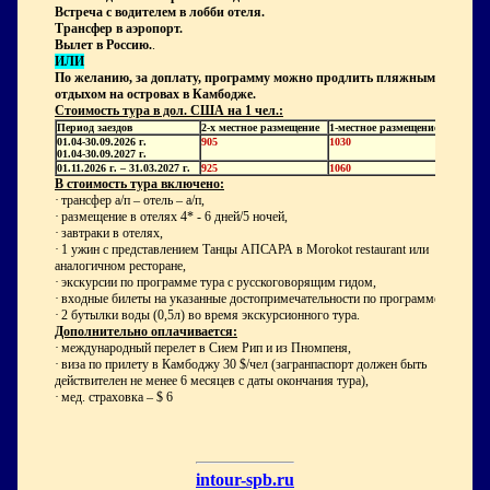
Встреча с водителем в лобби отеля.
Трансфер в аэропорт.
Вылет в Россию.
.
ИЛИ
По желанию, за доплату, программу можно продлить пляжным
отдыхом на островах в Камбодже.
Стоимость тура в дол. США на 1 чел.:
Период заездов
2-х местное размещение
1-местное размещение
01.04-30.09.2026 г.
905
1030
01.04-30.09.2027 г.
01.11.2026 г. – 31.03.2027 г.
925
1060
В стоимость тура включено:
·
трансфер а/п – отель – а/п,
·
размещение в отелях 4* - 6 дней/5 ночей,
·
завтраки в отелях,
·
1 ужин с представлением Танцы АПСАРА в Morokot restaurant или
анало
г
ичном
ресторане,
·
экскурсии по программе тура с русскоговорящим гидом,
·
входные билеты на указанные достопримечательности по программе,
·
2 бутылки воды (0,5л) во время экскурсионного тура.
Дополнительно оплачивается:
·
международный перелет в Сием Рип и из Пномпеня,
·
виза по прилету в Камбоджу
30 $/чел (загранпаспорт должен быть
действителен не менее 6 месяцев с даты окончания тура),
·
мед. страховка –
$ 6
intour-spb.ru