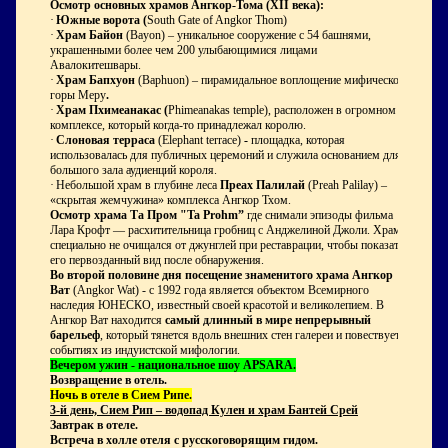
Осмотр основных храмов Ангкор-Тома (XII века):
·
Южные
ворота
(
South Gate of Angkor Thom)
·
Храм Байон
(Bayon) – уникальное сооружение с 54 башнями,
украшенными более чем 200 улыбающимися лицами
Авалокитешвары.
·
Храм Бапхуон
(Baphuon) – пирамидальное воплощение мифической
горы Меру
.
·
Храм Пхимеанакас (
Phimeanakas temple), расположен в огромном
комплексе, который когда-то принадлежал королю.
·
Слоновая терраса
(Elephant terrace)
-
площадка, которая
использовалась для публичных церемоний и служила основанием для
большого зала аудиенций короля.
·
Небольшой храм в глубине леса
Преах Палилай
(Preah Palilay) –
«скрытая жемчужина» комплекса Ангкор Тхом.
Осмотр
храма Та Пром "Ta Prohm”
где
снимали эпизоды фильма
Лара Крофт — расхитительница гробниц с Анджелиной Джоли. Храм
специально не очищался от джунглей при реставрации, чтобы показать
его первозданный вид после обнаружения.
Во второй половине дня посещение знаменитого храма Ангкор
Ват
(Angkor Wat) - с 1992 года является объектом Всемирного
наследия ЮНЕСКО, известный своей красотой и великолепием.
В
Ангкор Ват находится
самый длинный в мире непрерывный
барельеф
, который тянется вдоль внешних стен галереи и повествует о
событиях из индуистской мифологии.
Вечером ужин - национальное шоу APSARA.
Возвращение в отель.
Ночь в отеле в Сием Рипе.
3-й день, Сием Рип – водопад Кулен и храм Бантей Срей
Завтрак в отеле.
Встреча в холле отеля с русскоговорящим гидом.